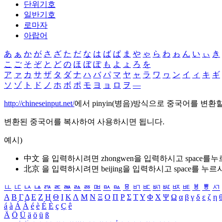
단위기호
일반기호
로마자
아랍어
あ
ぁ
か
が
さ
ざ
た
だ
な
は
ば
ぱ
ま
や
ゃ
ら
わ
ゎ
ん
い
ぃ
き
こ
ご
そ
ぞ
と
ど
の
ほ
ぼ
ぽ
も
よ
ょ
ろ
を
ア
ァ
カ
サ
ザ
タ
ダ
ナ
ハ
バ
パ
マ
ヤ
ャ
ラ
ワ
ヮ
ン
イ
ィ
キ
ギ
ソ
ゾ
ト
ド
ノ
ホ
ボ
ポ
モ
ヨ
ョ
ロ
ヲ
―
http://chineseinput.net/
에서 pinyin(병음)방식으로 중국어를 변환
변환된 중국어를 복사하여 사용하시면 됩니다.
예시)
中文 을 입력하시려면
zhongwen
을 입력하시고 space를
北京 을 입력하시려면
beijing
을 입력하시고 space를 누르
ㅥ
ㅦ
ㅧ
ㅨ
ㅩ
ㅪ
ㅫ
ㅬ
ㅭ
ㅮ
ㅯ
ㅰ
ㅱ
ㅲ
ㅳ
ㅴ
ㅵ
ㅶ
ㅷ
ㅸ
ㅹ
ㅺ
Α
Β
Γ
Δ
Ε
Ζ
Η
Θ
Ι
Κ
Λ
Μ
Ν
Ξ
Ο
Π
Ρ
Σ
Τ
Υ
Φ
Χ
Ψ
Ω
α
β
γ
δ
ε
ζ
η
á
à
Á
À
é
è
É
È
ç
Ç
ê
Ä
Ö
Ü
ä
ö
ü
ß