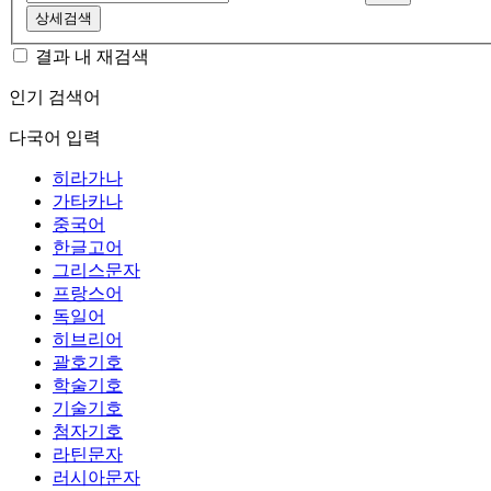
상세검색
결과 내 재검색
인기 검색어
다국어 입력
히라가나
가타카나
중국어
한글고어
그리스문자
프랑스어
독일어
히브리어
괄호기호
학술기호
기술기호
첨자기호
라틴문자
러시아문자