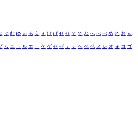
ぶ
ぷ
む
ゆ
ゅ
る
え
ぇ
け
げ
せ
ぜ
て
で
ね
へ
べ
ぺ
め
れ
お
ぉ
プ
ム
ユ
ュ
ル
エ
ェ
ケ
ゲ
セ
ゼ
テ
デ
ヘ
ベ
ペ
メ
レ
オ
ォ
コ
ゴ