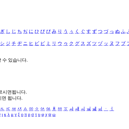
ぎ
し
じ
ち
ぢ
に
ひ
び
ぴ
み
り
う
ぅ
く
ぐ
す
ず
つ
づ
っ
ぬ
ふ
シ
ジ
チ
ヂ
ニ
ヒ
ビ
ピ
ミ
リ
ウ
ゥ
ク
グ
ス
ズ
ツ
ヅ
ッ
ヌ
フ
ブ
할 수 있습니다.
누르시면됩니다.
시면 됩니다.
ㅻ
ㅼ
ㅽ
ㅾ
ㅿ
ㆀ
ㆁ
ㆂ
ㆃ
ㆄ
ㆅ
ㆆ
ㆇ
ㆈ
ㆉ
ㆊ
ㆋ
ㆌ
ㆍ
ㆎ
θ
ι
κ
λ
μ
ν
ξ
ο
π
ρ
σ
τ
υ
φ
χ
ψ
ω