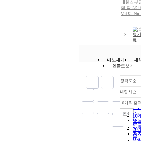
대한산부
회 학술대
Vol.92 No.
보
내보내기
내
한글로보기
정확도순
내림차순
정
순
10개씩 출
내
인
순
조회
10
연
출
제
20
저
출
발