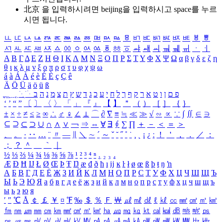
北京 을 입력하시려면
beijing
을 입력하시고 space를 누르
시면 됩니다.
ㅥ
ㅦ
ㅧ
ㅨ
ㅩ
ㅪ
ㅫ
ㅬ
ㅭ
ㅮ
ㅯ
ㅰ
ㅱ
ㅲ
ㅳ
ㅴ
ㅵ
ㅶ
ㅷ
ㅸ
ㅹ
ㅺ
ㅻ
ㅼ
ㅽ
ㅾ
ㅿ
ㆀ
ㆁ
ㆂ
ㆃ
ㆄ
ㆅ
ㆆ
ㆇ
ㆈ
ㆉ
ㆊ
ㆋ
ㆌ
ㆍ
ㆎ
Α
Β
Γ
Δ
Ε
Ζ
Η
Θ
Ι
Κ
Λ
Μ
Ν
Ξ
Ο
Π
Ρ
Σ
Τ
Υ
Φ
Χ
Ψ
Ω
α
β
γ
δ
ε
ζ
η
θ
ι
κ
λ
μ
ν
ξ
ο
π
ρ
σ
τ
υ
φ
χ
ψ
ω
á
à
Á
À
é
è
É
È
ç
Ç
ê
Ä
Ö
Ü
ä
ö
ü
ß
ְ
ֳ
ֲ
ֱ
ָ
ַ
ֵ
ֶ
ִ
ֹ
ּ
ֻ
ׂ
ׁ
ּ
ב
ה
נ
מ
צ
ת
ץ
ש
ד
ג
כ
ע
י
ח
ל
ך
ף
ק
ר
א
ט
ו
ן
ם
פ
‘
’
“
”
〔
〕
〈
〉
「
」
『
』
【
】
＂
（
）
［
］
｛
｝
±
×
÷
≠
≤
≥
∞
∴
♂
♀
∠
⊥
⌒
∂
∇
≡
≒
≪
≫
√
∽
∝
∵
∫
∬
∈
∋
⊆
⊇
⊂
⊃
∪
∩
∧
∨
￢
⇒
⇔
∀
∃
∮
∑
∏
＋
－
＜
＝
＞
、
。
·
‥
…
¨
〃
―
∥
＼
∼
´
～
ˇ
˘
˝
˚
˙
¸
˛
¡
¿
ː
！
＇
，
．
／
：
；
？
＾
＿
｀
｜
½
⅓
⅔
¼
¾
⅛
⅜
⅝
⅞
¹
²
³
⁴
ⁿ
₁
₂
₃
₄
Æ
Ð
Ħ
Ĳ
Ł
Ø
Œ
Þ
Ŧ
Ŋ
æ
đ
ð
ħ
ı
ĳ
ĸ
ŀ
ł
ø
œ
ß
þ
ŧ
ŋ
ŉ
А
Б
В
Г
Д
Е
Ё
Ж
З
И
Й
К
Л
М
Н
О
П
Р
С
Т
У
Ф
Х
Ц
Ч
Ш
Щ
Ъ
Ы
Ь
Э
Ю
Я
а
б
в
г
д
е
ё
ж
з
и
й
к
л
м
н
о
п
р
с
т
у
ф
х
ц
ч
ш
щ
ъ
ы
ь
э
ю
я
′
″
℃
Å
￠
￡
￥
¤
℉
‰
＄
％
Ｆ
￦
㎕
㎖
㎗
ℓ
㎘
㏄
㎣
㎤
㎥
㎦
㎙
㎚
㎛
㎜
㎝
㎞
㎟
㎠
㎡
㎢
㏊
㎍
㎎
㎏
㏏
㎈
㎉
㏈
㎧
㎨
㎰
㎱
㎲
㎳
㎴
㎵
㎶
㎷
㎸
㎹
㎀
㎁
㎂
㎃
㎄
㎺
㎻
㎽
㎾
㎿
㎐
㎑