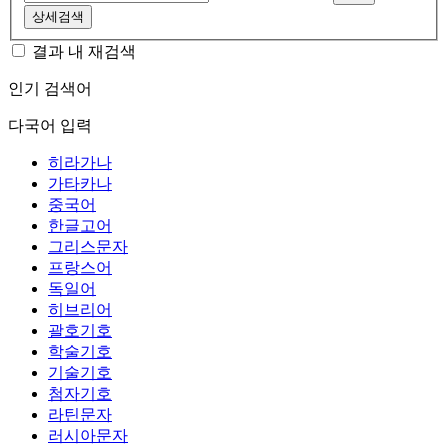
상세검색
결과 내 재검색
인기 검색어
다국어 입력
히라가나
가타카나
중국어
한글고어
그리스문자
프랑스어
독일어
히브리어
괄호기호
학술기호
기술기호
첨자기호
라틴문자
러시아문자