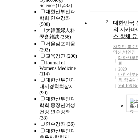
Science
(11,432)
대한산부인과
학회 연수강좌
2
대한민국 
(508)
의 지카바
大韓産婦人科
스 항체 
學會雜誌
(356)
서울심포지움
차지민
,
홍수
(292)
명신
,
박인양
교육강연
(200)
대한산부
Journal of
회
Womens Medicine
2020
(114)
대한산부
대한산부인과
회 학술대
Vol.106 No
내시경학회잡지
(90)
대한산부인과
학회 중장년여성
보
건강 연수강좌
(38)
연수강좌
(36)
대한산부인과
초음파학회지