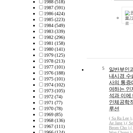
1988
(518)
1987
(591)
1986
(424)
보
1985
(223)
1984
(549)
1983
(339)
1982
(296)
1981
(158)
1980
(141)
1979
(125)
1978
(213)
1977
(101)
5
일반부인과
1976
(188)
내시경 수
1975
(101)
사의 통증
1974
(102)
여하는 인
1973
(105)
석과 이에
1972
(74)
인체공학적
1971
(77)
루션
1970
(78)
1969
(85)
( Sa Ra Lee )
,
1968
(136)
Ae Jang )
,
( S
1967
(111)
Beom Cho )
,
(
1966
(124)
Won Chung )