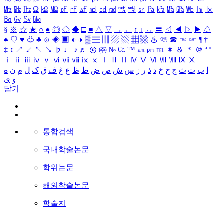
㎒
㎓
㎔
Ω
㏀
㏁
㎊
㎋
㎌
㏖
㏅
㎭
㎮
㎯
㏛
㎩
㎪
㎫
㎬
㏝
㏐
㏓
㏃
㏉
㏜
㏆
§
※
☆
★
○
●
◎
◇
◆
□
■
△
▽
→
←
↑
↓
↔
〓
◁
◀
▷
▶
♤
♠
♡
♥
♧
♣
⊙
◈
▣
◐
◑
▒
▤
▥
▨
▧
▦
▩
♨
☏
☎
☜
☞
¶
†
‡
↕
↗
↙
↖
↘
♭
♩
♪
♬
㉿
㈜
№
㏇
™
㏂
㏘
℡
＃
＆
＊
＠
ª
º
ⅰ
ⅱ
ⅲ
ⅳ
ⅴ
ⅵ
ⅶ
ⅷ
ⅸ
ⅹ
Ⅰ
Ⅱ
Ⅲ
Ⅳ
Ⅴ
Ⅵ
Ⅶ
Ⅷ
Ⅸ
Ⅹ
ا
ب
ت
ث
ج
ح
خ
د
ذ
ر
ز
س
ش
ص
ض
ط
ظ
ع
غ
ف
ق
ک
ل
م
ن
ه
و
ی
닫기
통합검색
국내학술논문
학위논문
해외학술논문
학술지