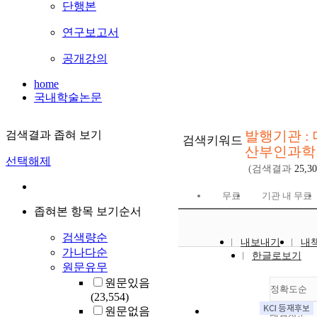
단행본
연구보고서
공개강의
home
국내학술논문
발행기관 :
검색결과 좁혀 보기
검색키워드
산부인과학
선택해제
(검색결과
25,3
무료
기관 내 무료
좁혀본 항목 보기순서
검색량순
내보내기
내
가나다순
한글로보기
원문유무
원문있음
정확도순
(23,554)
원문없음
내림차순