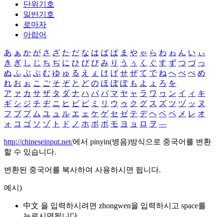
단위기호
일반기호
로마자
아랍어
あ
ぁ
か
が
さ
ざ
た
だ
な
は
ば
ぱ
ま
や
ゃ
ら
わ
ゎ
ん
い
ぃ
き
ぎ
し
じ
ち
ぢ
に
ひ
び
ぴ
み
り
う
ぅ
く
ぐ
す
ず
つ
づ
っ
ぬ
ふ
ぶ
ぷ
む
ゆ
ゅ
る
え
ぇ
け
げ
せ
ぜ
て
で
ね
へ
べ
ぺ
め
れ
お
ぉ
こ
ご
そ
ぞ
と
ど
の
ほ
ぼ
ぽ
も
よ
ょ
ろ
を
ア
ァ
カ
サ
ザ
タ
ダ
ナ
ハ
バ
パ
マ
ヤ
ャ
ラ
ワ
ヮ
ン
イ
ィ
キ
ギ
シ
ジ
チ
ヂ
ニ
ヒ
ビ
ピ
ミ
リ
ウ
ゥ
ク
グ
ス
ズ
ツ
ヅ
ッ
ヌ
フ
ブ
プ
ム
ユ
ュ
ル
エ
ェ
ケ
ゲ
セ
ゼ
テ
デ
ヘ
ベ
ペ
メ
レ
オ
ォ
コ
ゴ
ソ
ゾ
ト
ド
ノ
ホ
ボ
ポ
モ
ヨ
ョ
ロ
ヲ
―
http://chineseinput.net/
에서 pinyin(병음)방식으로 중국어를 변환
할 수 있습니다.
변환된 중국어를 복사하여 사용하시면 됩니다.
예시)
中文 을 입력하시려면
zhongwen
을 입력하시고 space를
누르시면됩니다.