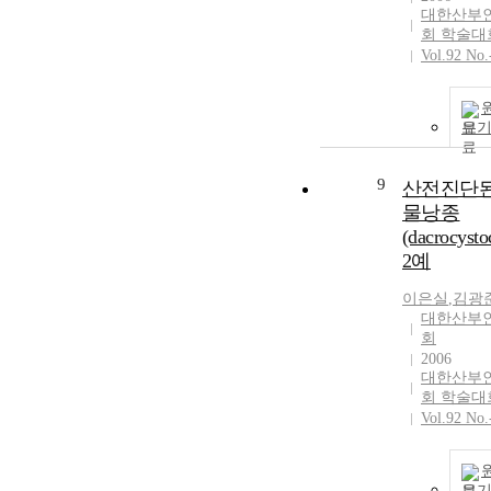
대한산부
회 학술대
Vol.92 No.
보
9
산전진단된
물낭종
(dacrocysto
2예
이은실
,
김광
대한산부
회
2006
대한산부
회 학술대
Vol.92 No.
보