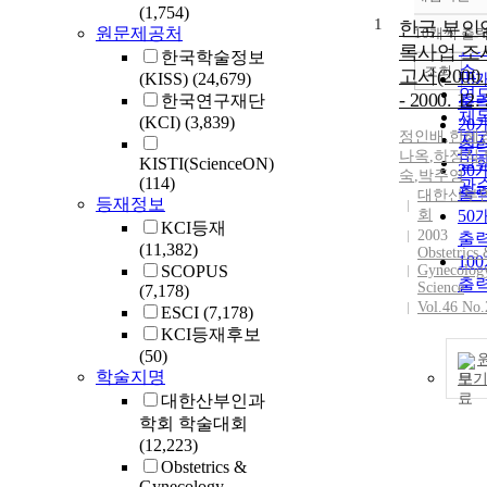
정
(1,754)
1
순
한국 부인
원문제공처
10개씩 출
내
인
록사업 조
한국학술정보
순
조회
고서(2000. 
(KISS)
(24,679)
10
연
- 2000. 12.
한국연구재단
출
제
(KCI)
(3,839)
20
정인배
,
한혜
저
출
나옥
,
하정식
,
발
KISTI(ScienceON)
30
숙
,
박주영
(114)
관
출
대한산부
등재정보
회
50
KCI등재
2003
출
(11,382)
Obstetrics
10
SCOPUS
Gynecolog
출
Science
(7,178)
Vol.46 No.
ESCI
(7,178)
KCI등재후보
(50)
학술지명
보
대한산부인과
학회 학술대회
(12,223)
Obstetrics &
Gynecology