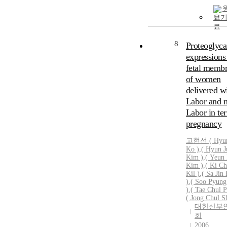
보
8
Proteoglyc
expressions
fetal memb
of women
delivered w
Labor and 
Labor in te
pregnancy
고현선 ( Hyun
Ko )
,
( Hyun J
Kim )
,
( Yeun
Kim )
,
( Ki Ch
Kil )
,
( Sa Jin
)
,
( Soo Pyun
)
,
( Tae Chul P
( Jong Chul S
대한산부
회
2006