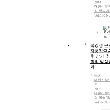
2014
대한산부
회 학술대
Vol.100 No
보
7
복강경 근
자궁적출술
후 장기 
찰의 임상
과
김동호
대한산부
회
2006
대한산부
회 학술대
Vol.92 No.