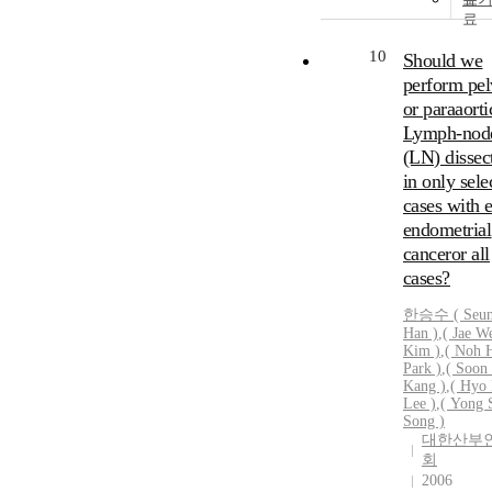
10
Should we
perform pel
or paraaorti
Lymph-nod
(LN) dissec
in only sele
cases with e
endometrial
canceror all
cases?
한승수 ( Seun
Han )
,
( Jae W
Kim )
,
( Noh 
Park )
,
( Soon
Kang )
,
( Hyo
Lee )
,
( Yong 
Song )
대한산부
회
2006