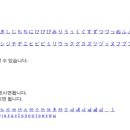
ぎ
し
じ
ち
ぢ
に
ひ
び
ぴ
み
り
う
ぅ
く
ぐ
す
ず
つ
づ
っ
ぬ
ふ
シ
ジ
チ
ヂ
ニ
ヒ
ビ
ピ
ミ
リ
ウ
ゥ
ク
グ
ス
ズ
ツ
ヅ
ッ
ヌ
フ
ブ
할 수 있습니다.
누르시면됩니다.
시면 됩니다.
ㅻ
ㅼ
ㅽ
ㅾ
ㅿ
ㆀ
ㆁ
ㆂ
ㆃ
ㆄ
ㆅ
ㆆ
ㆇ
ㆈ
ㆉ
ㆊ
ㆋ
ㆌ
ㆍ
ㆎ
θ
ι
κ
λ
μ
ν
ξ
ο
π
ρ
σ
τ
υ
φ
χ
ψ
ω