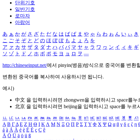
단위기호
일반기호
로마자
아랍어
あ
ぁ
か
が
さ
ざ
た
だ
な
は
ば
ぱ
ま
や
ゃ
ら
わ
ゎ
ん
い
ぃ
き
こ
ご
そ
ぞ
と
ど
の
ほ
ぼ
ぽ
も
よ
ょ
ろ
を
ア
ァ
カ
サ
ザ
タ
ダ
ナ
ハ
バ
パ
マ
ヤ
ャ
ラ
ワ
ヮ
ン
イ
ィ
キ
ギ
ソ
ゾ
ト
ド
ノ
ホ
ボ
ポ
モ
ヨ
ョ
ロ
ヲ
―
http://chineseinput.net/
에서 pinyin(병음)방식으로 중국어를 변환
변환된 중국어를 복사하여 사용하시면 됩니다.
예시)
中文 을 입력하시려면
zhongwen
을 입력하시고 space를
北京 을 입력하시려면
beijing
을 입력하시고 space를 누르
ㅥ
ㅦ
ㅧ
ㅨ
ㅩ
ㅪ
ㅫ
ㅬ
ㅭ
ㅮ
ㅯ
ㅰ
ㅱ
ㅲ
ㅳ
ㅴ
ㅵ
ㅶ
ㅷ
ㅸ
ㅹ
ㅺ
Α
Β
Γ
Δ
Ε
Ζ
Η
Θ
Ι
Κ
Λ
Μ
Ν
Ξ
Ο
Π
Ρ
Σ
Τ
Υ
Φ
Χ
Ψ
Ω
α
β
γ
δ
ε
ζ
η
á
à
Á
À
é
è
É
È
ç
Ç
ê
Ä
Ö
Ü
ä
ö
ü
ß