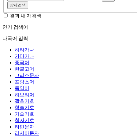
상세검색
결과 내 재검색
인기 검색어
다국어 입력
히라가나
가타카나
중국어
한글고어
그리스문자
프랑스어
독일어
히브리어
괄호기호
학술기호
기술기호
첨자기호
라틴문자
러시아문자