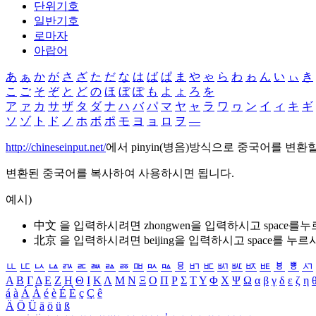
단위기호
일반기호
로마자
아랍어
あ
ぁ
か
が
さ
ざ
た
だ
な
は
ば
ぱ
ま
や
ゃ
ら
わ
ゎ
ん
い
ぃ
き
こ
ご
そ
ぞ
と
ど
の
ほ
ぼ
ぽ
も
よ
ょ
ろ
を
ア
ァ
カ
サ
ザ
タ
ダ
ナ
ハ
バ
パ
マ
ヤ
ャ
ラ
ワ
ヮ
ン
イ
ィ
キ
ギ
ソ
ゾ
ト
ド
ノ
ホ
ボ
ポ
モ
ヨ
ョ
ロ
ヲ
―
http://chineseinput.net/
에서 pinyin(병음)방식으로 중국어를 변환
변환된 중국어를 복사하여 사용하시면 됩니다.
예시)
中文 을 입력하시려면
zhongwen
을 입력하시고 space를
北京 을 입력하시려면
beijing
을 입력하시고 space를 누르
ㅥ
ㅦ
ㅧ
ㅨ
ㅩ
ㅪ
ㅫ
ㅬ
ㅭ
ㅮ
ㅯ
ㅰ
ㅱ
ㅲ
ㅳ
ㅴ
ㅵ
ㅶ
ㅷ
ㅸ
ㅹ
ㅺ
Α
Β
Γ
Δ
Ε
Ζ
Η
Θ
Ι
Κ
Λ
Μ
Ν
Ξ
Ο
Π
Ρ
Σ
Τ
Υ
Φ
Χ
Ψ
Ω
α
β
γ
δ
ε
ζ
η
á
à
Á
À
é
è
É
È
ç
Ç
ê
Ä
Ö
Ü
ä
ö
ü
ß