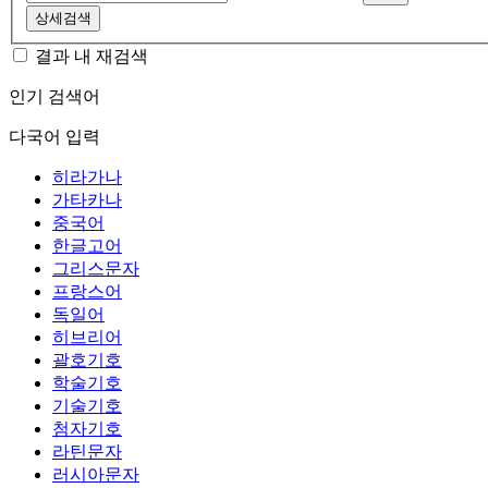
상세검색
결과 내 재검색
인기 검색어
다국어 입력
히라가나
가타카나
중국어
한글고어
그리스문자
프랑스어
독일어
히브리어
괄호기호
학술기호
기술기호
첨자기호
라틴문자
러시아문자