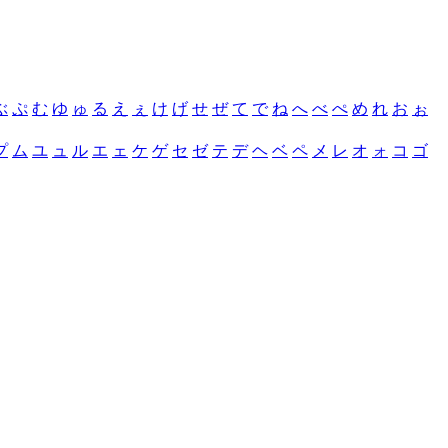
ぶ
ぷ
む
ゆ
ゅ
る
え
ぇ
け
げ
せ
ぜ
て
で
ね
へ
べ
ぺ
め
れ
お
ぉ
プ
ム
ユ
ュ
ル
エ
ェ
ケ
ゲ
セ
ゼ
テ
デ
ヘ
ベ
ペ
メ
レ
オ
ォ
コ
ゴ