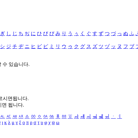
ぎ
し
じ
ち
ぢ
に
ひ
び
ぴ
み
り
う
ぅ
く
ぐ
す
ず
つ
づ
っ
ぬ
ふ
シ
ジ
チ
ヂ
ニ
ヒ
ビ
ピ
ミ
リ
ウ
ゥ
ク
グ
ス
ズ
ツ
ヅ
ッ
ヌ
フ
ブ
할 수 있습니다.
누르시면됩니다.
시면 됩니다.
ㅻ
ㅼ
ㅽ
ㅾ
ㅿ
ㆀ
ㆁ
ㆂ
ㆃ
ㆄ
ㆅ
ㆆ
ㆇ
ㆈ
ㆉ
ㆊ
ㆋ
ㆌ
ㆍ
ㆎ
θ
ι
κ
λ
μ
ν
ξ
ο
π
ρ
σ
τ
υ
φ
χ
ψ
ω