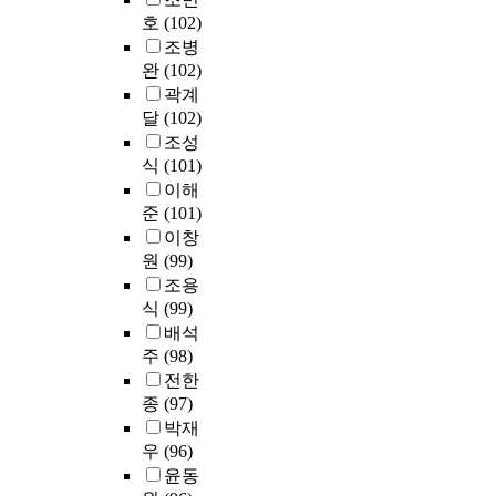
로
e
e
차
사
S
S
리
호
(102)
조
s
s
이
회
c
2
나
사
조병
e
i
와
적
h
5
라
했
완
(102)
n
s
중
으
o
,
보
다
t
J
국
곽계
로
o
A
건
.
s
(
조
달
(102)
구
l
M
의
수
t
I
선
조성
성
C
O
료
접
a
,
족
식
(101)
된
u
A
계
된
t
t
대
이해
것
r
2
열
자
u
h
학
준
(101)
으
r
5
대
료
s
e
원
로
i
이창
을
학
들
w
r
유
써
c
원
(99)
사
원
은
h
e
학
,
u
용
조용
생
일
e
s
생
하
l
하
들
식
(99)
원
r
e
들
나
u
여
의
배석
배
e
a
의
의
m
수
학
주
(98)
치
t
r
학
사
집
술
분
전한
h
c
습
회
된
적
산
e
h
경
종
(97)
적
데
부
분
r
e
력
박재
구
이
정
석
a
r
의
우
(96)
성
터
행
(
t
o
차
윤동
물
S
를
위
O
i
f
이