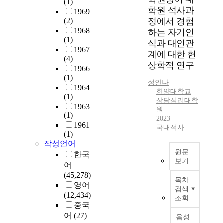
(1)
구
가
학원 석사과
s
i
에
1969
활
체
c
p
재
(2)
정에서 경험
동
육
o
a
학
1968
하는 자기인
에
정
(1)
n
t
중
식과 대인관
존
책
1967
s
i
인
계에 대한 현
재
(4)
이
i
n
중
상학적 연구
하
1966
체
d
g
국
는
(1)
육
e
i
조
성안나
문
1964
학
r
n
선
한양대학교
화
(1)
과
e
g
족
상담심리대학
적
1963
전
d
r
대
원
여
(1)
공
2023
t
a
학
성
1961
국내석사
학
o
d
원
(1)
배
생
b
u
유
작성언어
제
들
e
a
학
원문
기
한국
의
a
t
생
보기
제
어
취
n
e
1
가
A
(45,278)
업
i
s
0
목차
어
b
영어
진
m
c
명
검색
떻
s
(12,434)
로
조회
p
h
을
게
t
중국
와
o
o
선
작
r
어
(27)
음성
대
r
o
정