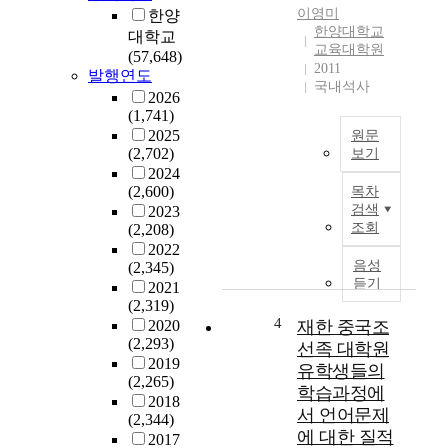
이영미
한양
e
한양대학교
대학교
m
교육대학원
(57,648)
p
2011
발행연도
h
국내석사
2026
a
(1,741)
s
2025
원문
i
(2,702)
보기
s
2024
o
T
(2,600)
목차
n
h
검색
2023
e
e
조회
(2,208)
d
a
2022
u
i
음성
(2,345)
c
m
듣기
2021
a
o
(2,319)
t
f
4
2020
재한 중국조
i
t
(2,293)
선족 대학원
o
h
2019
유학생들의
n
i
(2,265)
학습과정에
a
s
2018
서 언어문제
(2,344)
l
s
에 대한 질적
2017
b
t