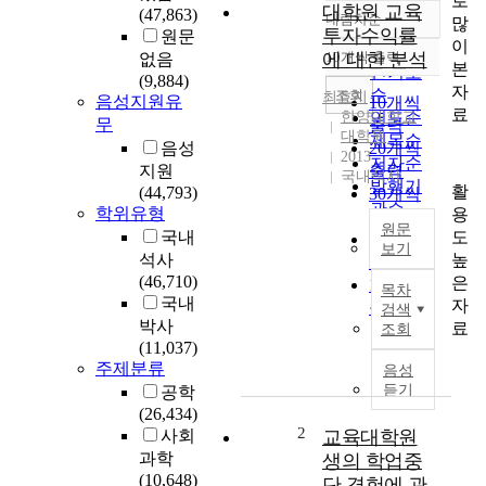
로
대학원 교육
(47,863)
내림차순
많
정확도
투자수익률
원문
이
순
에 대한 분석
10개씩 출력
없음
내림차순
본
인기도
(9,884)
자
순
조회
최효지
음성지원유
10개씩
료
한양대학교
연도순
무
출력
대학원
제목순
음성
20개씩
2013
저자순
지원
출력
국내석사
발행기
활
(44,793)
30개씩
관순
학위유형
용
출력
원문
도
국내
50개씩
보기
높
석사
출력
S
(46,710)
은
100개씩
목차
o
국내
자
출력
검색
u
박사
료
조회
t
(11,037)
h
주제분류
음성
K
듣기
공학
o
(26,434)
r
2
사회
교육대학원
e
과학
생의 학업중
a
(10,648)
단 경험에 관