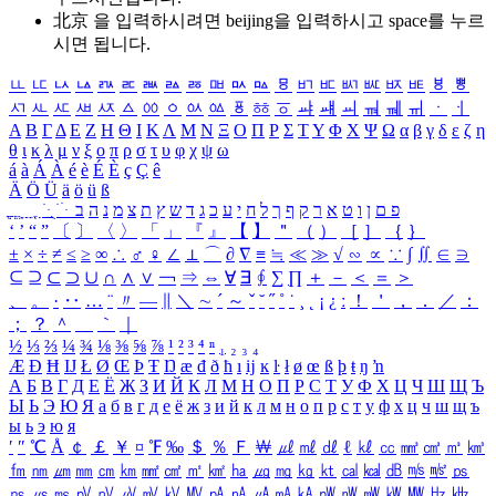
北京 을 입력하시려면
beijing
을 입력하시고 space를 누르
시면 됩니다.
ㅥ
ㅦ
ㅧ
ㅨ
ㅩ
ㅪ
ㅫ
ㅬ
ㅭ
ㅮ
ㅯ
ㅰ
ㅱ
ㅲ
ㅳ
ㅴ
ㅵ
ㅶ
ㅷ
ㅸ
ㅹ
ㅺ
ㅻ
ㅼ
ㅽ
ㅾ
ㅿ
ㆀ
ㆁ
ㆂ
ㆃ
ㆄ
ㆅ
ㆆ
ㆇ
ㆈ
ㆉ
ㆊ
ㆋ
ㆌ
ㆍ
ㆎ
Α
Β
Γ
Δ
Ε
Ζ
Η
Θ
Ι
Κ
Λ
Μ
Ν
Ξ
Ο
Π
Ρ
Σ
Τ
Υ
Φ
Χ
Ψ
Ω
α
β
γ
δ
ε
ζ
η
θ
ι
κ
λ
μ
ν
ξ
ο
π
ρ
σ
τ
υ
φ
χ
ψ
ω
á
à
Á
À
é
è
É
È
ç
Ç
ê
Ä
Ö
Ü
ä
ö
ü
ß
ְ
ֳ
ֲ
ֱ
ָ
ַ
ֵ
ֶ
ִ
ֹ
ּ
ֻ
ׂ
ׁ
ּ
ב
ה
נ
מ
צ
ת
ץ
ש
ד
ג
כ
ע
י
ח
ל
ך
ף
ק
ר
א
ט
ו
ן
ם
פ
‘
’
“
”
〔
〕
〈
〉
「
」
『
』
【
】
＂
（
）
［
］
｛
｝
±
×
÷
≠
≤
≥
∞
∴
♂
♀
∠
⊥
⌒
∂
∇
≡
≒
≪
≫
√
∽
∝
∵
∫
∬
∈
∋
⊆
⊇
⊂
⊃
∪
∩
∧
∨
￢
⇒
⇔
∀
∃
∮
∑
∏
＋
－
＜
＝
＞
、
。
·
‥
…
¨
〃
―
∥
＼
∼
´
～
ˇ
˘
˝
˚
˙
¸
˛
¡
¿
ː
！
＇
，
．
／
：
；
？
＾
＿
｀
｜
½
⅓
⅔
¼
¾
⅛
⅜
⅝
⅞
¹
²
³
⁴
ⁿ
₁
₂
₃
₄
Æ
Ð
Ħ
Ĳ
Ł
Ø
Œ
Þ
Ŧ
Ŋ
æ
đ
ð
ħ
ı
ĳ
ĸ
ŀ
ł
ø
œ
ß
þ
ŧ
ŋ
ŉ
А
Б
В
Г
Д
Е
Ё
Ж
З
И
Й
К
Л
М
Н
О
П
Р
С
Т
У
Ф
Х
Ц
Ч
Ш
Щ
Ъ
Ы
Ь
Э
Ю
Я
а
б
в
г
д
е
ё
ж
з
и
й
к
л
м
н
о
п
р
с
т
у
ф
х
ц
ч
ш
щ
ъ
ы
ь
э
ю
я
′
″
℃
Å
￠
￡
￥
¤
℉
‰
＄
％
Ｆ
￦
㎕
㎖
㎗
ℓ
㎘
㏄
㎣
㎤
㎥
㎦
㎙
㎚
㎛
㎜
㎝
㎞
㎟
㎠
㎡
㎢
㏊
㎍
㎎
㎏
㏏
㎈
㎉
㏈
㎧
㎨
㎰
㎱
㎲
㎳
㎴
㎵
㎶
㎷
㎸
㎹
㎀
㎁
㎂
㎃
㎄
㎺
㎻
㎽
㎾
㎿
㎐
㎑