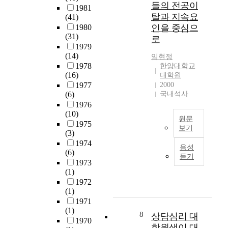
서
e
l
력
들의 전공이
1981
체
s
d
을
탈과 지속요
(41)
육
a
e
연
1980
인을 중심으
계
s
v
구
(31)
로
열
a
e
하
1979
대
c
l
는
(14)
임현정
학
a
o
것
1978
한양대학교
생
(16)
d
p
을
대학원
들
1977
2000
e
m
목
(6)
국내석사
의
m
e
적
1976
국
i
n
으
(10)
가
c
t
로
원문
1975
체
b
w
한
보기
(3)
육
a
h
다
본
1974
정
c
i
.
음성
논
(6)
책
k
l
이
듣기
문
1973
에
g
e
연
(1)
은
대
r
p
구
1972
과
한
o
a
는
(1)
학
인
u
r
서
1971
기
식
n
t
울
(1)
술
8
상담심리 대
에
d
i
지
1970
연
학원생이 대
국
i
c
역