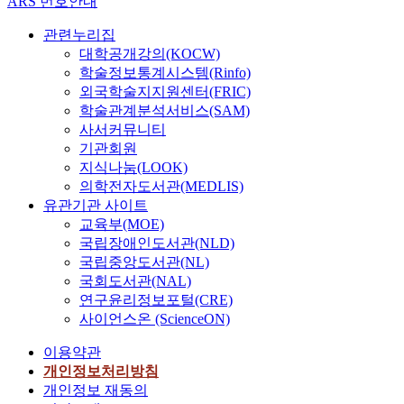
ARS 번호안내
같
u
석
구
t
v
o
째
다
n
,
방
S
e
u
,
관련누리집
.
s
상
법
a
s
r
재
대학공개강의(KOCW)
e
관
:
m
t
l
한
학술정보통계시스템(Rinfo)
첫
l
관
이
p
i
i
중
외국학술지지원센터(FRIC)
째
i
계
연
l
g
v
국
,
n
학술관계분석서비스(SAM)
분
구
e
a
e
조
자
g
사서커뮤니티
석
는
T
t
s
선
연
P
,
기관회원
서
-
e
f
족
과
s
영
지식나눔(LOOK)
울
t
t
r
대
학
y
향
,
의학전자도서관(MEDLIS)
e
h
o
학
분
c
관
부
유관기관 사이트
s
e
m
원
야
h
계
산
교육부(MOE)
t
d
t
유
대
o
분
,
국립장애인도서관(NLD)
)
i
h
학
학
l
석
강
,
국립중앙도서관(NL)
f
e
생
원
o
,
원
상
국회도서관(NAL)
f
t
들
진
g
간
지
관
e
i
의
연구윤리정보포털(CRE)
입
y
접
역
관
r
m
학
사이언스온 (ScienceON)
과
효
6
계
e
e
습
정
H
과
개
분
이용약관
n
w
과
에
a
분
대
석
개인정보처리방침
c
h
정
여
n
석
학
(
e
e
에
개인정보 재동의
성
y
검
의