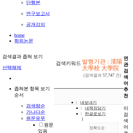
단행본
연구보고서
공개강의
home
학위논문
검색결과 좁혀 보기
연
발행기관 : 漢陽
검색키워드
관
大學校 大學院
선택해제
검
(검색결과
57,747
건)
색
어
좁혀본 항목 보기
추
순서
천
내보내기
검색량순
이
내책장담기
가나다순
한글로보기
검
원문유무
1
색
원문
어
정확도순
있음