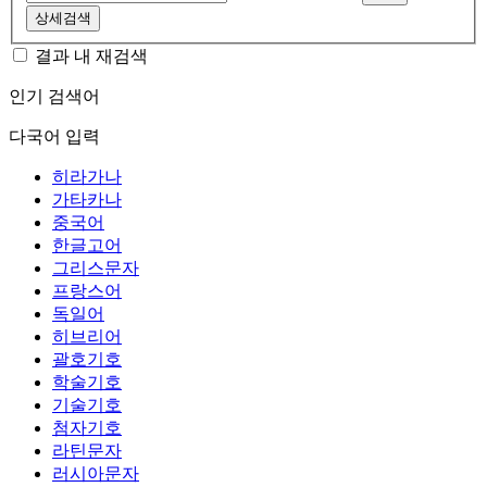
상세검색
결과 내 재검색
인기 검색어
다국어 입력
히라가나
가타카나
중국어
한글고어
그리스문자
프랑스어
독일어
히브리어
괄호기호
학술기호
기술기호
첨자기호
라틴문자
러시아문자