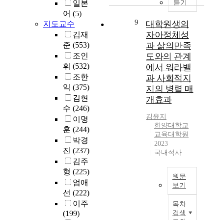
동
a
일본
듣기
학
t
l
하
하
c
어
(5)
원
a
s
여
고
t
9
대학원생의
지도교수
진
n
t
질
,
자아정체성
학
김재
t
u
적
또
및
준
(553)
과 삶의만족
f
d
연
이
비
a
y
구
조인
도와의 관계
기
A
체
c
a
법
휘
(532)
에서 워라밸
제
P
육
t
n
으
조한
과 사회적지
가
h
분
o
d
로
익
(375)
지의 병렬 매
여
e
야
r
d
연
김현
개효과
성
n
의
i
i
구
수
(246)
의
o
취
n
f
했
김윤지
전
m
이명
직
g
f
다
한양대학교
공
e
훈
(244)
을
e
e
.
교육대학원
지
n
박경
어
t
r
2023
속
o
진
(237)
떤
국내석사
t
e
본
과
l
김주
영
i
n
연
이
o
형
(225)
향
n
t
구
원문
탈
g
을
엄애
g
t
에
보기
에
i
미
a
e
연
선
(222)
어
c
칠
g
a
구
이주
목차
떻
a
본
지
o
c
결
(199)
검색
게
l
연