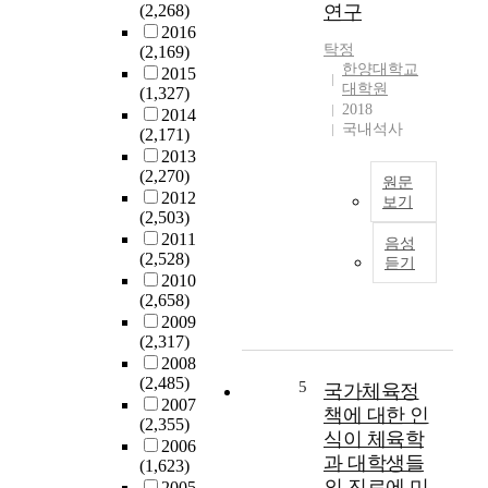
(2,268)
연구
a
u
2016
c
d
탁정
(2,169)
k
y
한양대학교
2015
g
i
대학원
(1,327)
r
s
2018
2014
o
t
국내석사
(2,171)
u
o
2013
n
d
(2,270)
원문
d
i
2012
보기
.
s
(2,503)
M
c
본
2011
음성
o
o
연
(2,528)
듣기
s
v
구
2010
t
e
는
(2,658)
h
r
재
2009
i
h
한
(2,317)
g
o
중
2008
(2,485)
h
w
국
5
국가체육정
2007
s
t
조
책에 대한 인
(2,355)
c
h
선
식이 체육학
2006
h
r
족
과 대학생들
(1,623)
o
e
대
의 진로에 미
2005