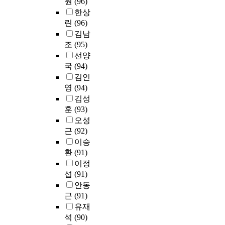
원
(96)
인
u
분
에
n
o
t
다
한상
가
n
석
대
e
o
h
.
린
(96)
부
g
하
한
W
f
i
중
장
,
김남
였
윤
a
s
s
국
제
A
다
조
(95)
리
y
t
s
조
사
n
.
적
선양
A
u
t
선
회
N
측
인
국
(94)
N
d
u
족
의
a
정
판
김인
O
e
d
대
성
도
단
V
영
(94)
n
y
학
별
D
구
및
A
t
)
원
김성
관
e
의
행
)
s
.
유
훈
(93)
계
p
타
동
,
w
J
학
오성
와
a
당
의
독
h
'
생
근
(92)
상
r
도
도
립
o
s
들
이승
호
t
를
와
표
g
s
은
환
(91)
영
m
검
5
본
o
c
언
이정
향
e
증
개
T
o
h
어
을
n
섭
(91)
하
의
-
n
o
문
주
t
고
안동
판
테
t
o
제
고
o
신
근
(91)
단
스
o
l
를
받
f
뢰
철
유재
트
a
f
극
으
H
도
학
석
(90)
(
p
e
복
며
u
를