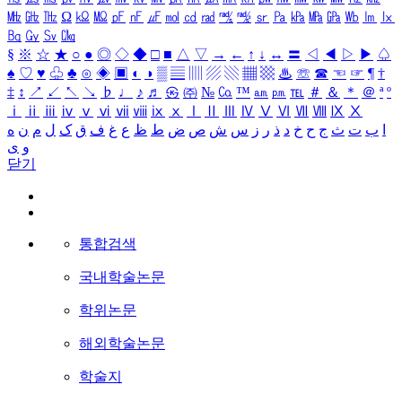
㎒
㎓
㎔
Ω
㏀
㏁
㎊
㎋
㎌
㏖
㏅
㎭
㎮
㎯
㏛
㎩
㎪
㎫
㎬
㏝
㏐
㏓
㏃
㏉
㏜
㏆
§
※
☆
★
○
●
◎
◇
◆
□
■
△
▽
→
←
↑
↓
↔
〓
◁
◀
▷
▶
♤
♠
♡
♥
♧
♣
⊙
◈
▣
◐
◑
▒
▤
▥
▨
▧
▦
▩
♨
☏
☎
☜
☞
¶
†
‡
↕
↗
↙
↖
↘
♭
♩
♪
♬
㉿
㈜
№
㏇
™
㏂
㏘
℡
＃
＆
＊
＠
ª
º
ⅰ
ⅱ
ⅲ
ⅳ
ⅴ
ⅵ
ⅶ
ⅷ
ⅸ
ⅹ
Ⅰ
Ⅱ
Ⅲ
Ⅳ
Ⅴ
Ⅵ
Ⅶ
Ⅷ
Ⅸ
Ⅹ
ا
ب
ت
ث
ج
ح
خ
د
ذ
ر
ز
س
ش
ص
ض
ط
ظ
ع
غ
ف
ق
ک
ل
م
ن
ه
و
ی
닫기
통합검색
국내학술논문
학위논문
해외학술논문
학술지