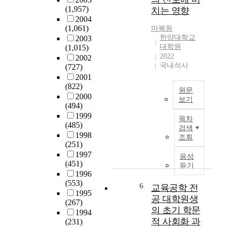
o
e
학
(1,957)
치는 영향
l
p
원
2004
s
r
유
(1,061)
마복원
t
e
학
한양대학교
2003
u
-
생
대학원
(1,015)
d
s
들
2022
2002
e
e
의
국내석사
(727)
n
r
학
2001
t
v
습
(822)
원문
s
i
과
2000
보기
a
c
정
(494)
본
r
e
에
1999
목차
연
e
E
서
(485)
검색
구
c
n
겪
1998
조회
는
(251)
o
g
는
중
1997
m
l
언
음성
(451)
국
m
i
어
듣기
1996
국
i
s
문
(553)
가
t
h
제
6
교육공학 전
1995
정
t
t
,
공 대학원생
(267)
부
e
e
언
의 초기 학문
1994
와
d
a
어
적 사회화 과
(231)
체
t
c
문