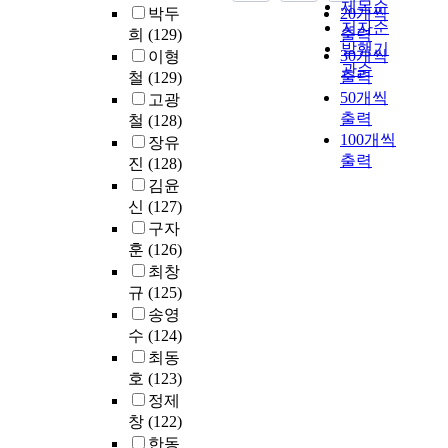
직
성
제목순
,
g
영
박두
20개씩
여
n
아
⋅
라
저자순
a
l
어
희
(129)
출력
성
s
보
부
팡
q
i
능
발행기
30개씩
이형
과
h
는
정
시
u
s
력
관순
출력
철
(129)
학
i
것
직
에
e
h
,
50개씩
기
p
고광
이
한
서
s
t
그
술
s
출력
다
철
(128)
학
의
t
e
리
인
E
100개씩
.
술
장유
랑
i
a
고
력
x
본
출력
활
진
(128)
팡
o
c
언
양
p
연
동
김윤
사
n
h
어
성
e
구
은
범
신
(127)
h
e
억
을
r
의
향
대
a
r
양
구자
위
i
설
후
학
s
s
으
훈
(126)
한
e
문
직
교
r
'
로
최창
대
n
대
업
와
a
s
겪
규
(125)
안
c
상
윤
흑
i
t
는
송영
을
e
들
리
용
s
o
언
수
(124)
제
d
은
에
강
e
r
어
최동
시
서
도
성
d
i
문
하
b
호
(123)
울
영
하
a
e
제
는
y
지
정제
향
얼
b
s
다
것
C
역
창
(122)
을
빈
o
t
.
을
o
에
미
한동
시
u
h
재