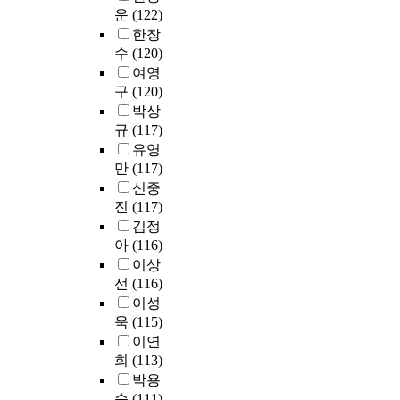
목
u
위
치
운
(122)
에
t
r
한
적
n
치
기
서
한창
t
o
중
으
s
한
때
의
수
(120)
h
u
국
로
e
대
문
하
e
g
조
여영
한
l
학
에
얼
r
h
선
구
(120)
다
i
원
이
빈
a
n
족
박상
.
n
생
들
체
t
a
대
규
(117)
이
g
1
의
육
e
r
학
유영
를
P
6
학
대
o
r
원
만
(117)
위
s
0
술
학
f
a
유
해
y
신중
명
적
교
r
t
학
자
c
진
(117)
이
인
및
e
i
생
연
h
였
김정
윤
사
t
v
들
과
o
으
리
아
(116)
천
u
e
의
학
l
며
적
이상
성
r
i
학
분
o
,
인
선
(116)
도
n
n
습
야
g
이
판
시
이성
t
q
과
대
y
들
단
에
o
u
정
욱
(115)
학
G
의
에
서
i
i
에
이연
원
r
응
미
의
n
r
서
희
(113)
여
a
답
치
사
v
y
언
박용
성
d
을
는
천
e
.
어
순
(111)