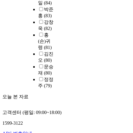
일
(84)
논
각
상
)
r
e
.
의
T
박준
연
대
,
p
d
하
h
구
홍
(83)
주
독
o
h
연
였
e
문
의
강창
립
s
e
구
다
G
제
)
욱
(82)
표
e
r
결
.
r
를
과
홍
본
o
d
과
본
a
확
의
T
(손)귀
f
u
에
논
d
인
연
-
령
(81)
t
r
따
문
u
하
관
테
h
i
라
김진
의
a
기
성
스
i
n
정
오
(80)
분
t
위
을
트
s
g
리
문승
석
e
해
평
(
s
t
한
재
(80)
결
S
빈
가
I
t
h
결
정정
과
c
도
하
n
u
e
론
주
(79)
를
h
분
는
d
d
j
은
요
o
석
것
e
y
o
다
오늘 본 자료
약
o
,
이
p
i
u
음
하
l
기
다
e
s
r
과
면
o
술
.
n
고객센터 (평일: 09:00~18:00)
t
n
같
다
f
통
d
o
e
다
음
C
계
1599-3122
e
i
y
.
과
o
분
연
n
n
─
첫