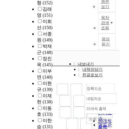
육
a
원문
의
형
(152)
0
r
a
학
보기
경
n
관
김래
2
o
t
생
험
d
계
영
(151)
2
w
e
들
목차
을
I
에
년
이희
t
s
의
검색
통
n
서
배
1
선
(150)
h
t
학
조회
해
t
워
경
월
o
h
습
서종
분
e
라
및
부
f
r
과
음성
원
(149)
석
r
밸
목
터
듣기
h
e
정
박재
하
p
과
적
2
i
e
에
근
(148)
고
e
사
:
0
g
p
서
정진
자
r
회
대
2
h
r
겪
내보내기
욱
(145)
한
s
적
학
2
e
e
는
내책장담기
다
o
이부
지
원
년
r
-
언
한글로보기
.
n
연
(140)
지
과
2
e
s
어
또
a
의
이현
정
월
d
e
문
한
l
병
정확도순
에
규
(139)
까
u
r
제
이
R
렬
서
이재
지
c
v
는
내림차순
에
e
매
정확도
의
헌
(138)
중
a
i
수
기
l
개
학
순
국
이동
t
c
업
10개씩 출력
내림차순
반
a
효
술
인기도
흐
i
e
내
호
(133)
을
t
과
적
순
조회
베
o
E
용
이한
10개씩
두
i
를
정
연도순
이
n
n
과
승
(131)
출력
고
o
알