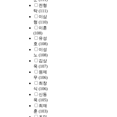
들
u
분
요
대
s
T
문
전형
의
a
석
인
학
t
h
제
탁
(111)
심
t
에
에
교
m
e
를
층
e
이삼
사
대
로
e
m
겪
면
S
용
형
(110)
한
3
n
a
는
접
t
하
관
이훈
개
t
i
원
을
u
였
심
(108)
체
i
n
인
진
d
으
이
유성
육
n
v
은
행
e
며
증
호
(108)
학
e
o
한
하
n
자
가
이성
과
d
i
국
였
t
료
되
대
노
(108)
u
c
어
다
s
분
고
학
c
e
와
김상
.
석
있
생
a
o
중
욱
(107)
i
은
다
들
t
f
국
원제
본
n
통
.
총
i
t
조
무
(106)
논
G
계
이
4
o
h
선
최창
문
r
프
연
7
n
e
어
식
(106)
은
a
로
구
8
i
s
두
신동
과
d
그
의
명
n
t
언
학
u
욱
(105)
램
목
대
a
o
어
기
a
S
최재
적
상
p
r
간
술
t
P
훈
(103)
은
으
r
i
의
은
e
S
우
조민