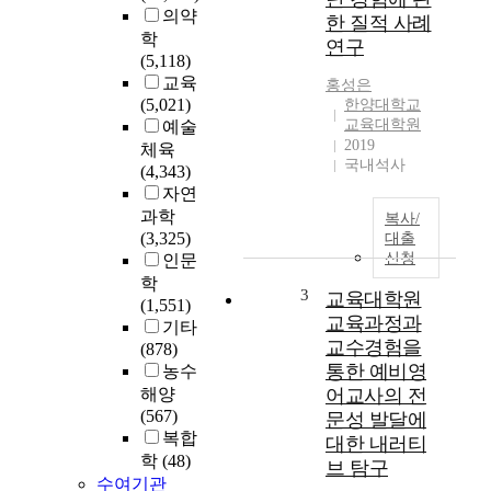
i
의약
한 질적 사례
s
학
연구
a
(5,118)
s
교육
홍성은
o
(5,021)
한양대학교
c
교육대학원
예술
i
2019
체육
e
국내석사
(4,343)
t
자연
y
과학
복사/
t
(3,325)
대출
h
신청
인문
a
학
t
3
교육대학원
(1,551)
p
교육과정과
기타
u
교수경험을
(878)
t
통한 예비영
농수
s
해양
어교사의 전
g
(567)
문성 발달에
r
복합
대한 내러티
e
학
(48)
브 탐구
a
수여기관
t