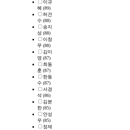
(
I
이규
o
l
하
사
m
구
도
n
혜
(89)
s
l
기
회
a
하
덕
d
t
o
위
허건
․
n
기
적
e
g
w
해
수
(88)
문
i
위
형
p
r
s
언
송지
화
t
해
평
e
a
L
어
성
(88)
적
i
C
성
n
d
a
학
이창
맥
e
r
,
d
u
n
습
무
(88)
락
s
o
이
e
a
d
과
에
&
김미
n
기
n
t
K
언
따
S
영
(87)
b
주
t
e
h
어
라
o
a
최동
의
S
s
a
억
변
c
c
,
훈
(87)
a
c
v
양
화
i
h
계
한동
m
h
e
을
가
a
’
약
수
(87)
p
o
a
개
능
l
s
주
l
서경
o
c
변
하
S
를
의
e
l
c
하
석
(86)
다
c
산
,
T
.
o
는
김분
는
i
출
공
-
T
m
노
한
(85)
관
e
하
리
t
h
p
력
안성
점
n
였
주
e
e
a
을
우
(85)
에
c
다
의
s
p
n
했
정재
서
e
.
,
t
u
i
다