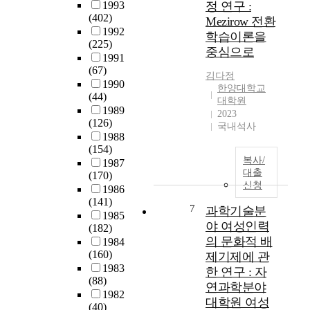
1993
정 연구 :
육
o
h
제
(402)
Mezirow 전환
부
e
e
를
1992
학습이론을
문
n
r
겪
(225)
중심으로
에
t
s
는
1991
서
e
u
원
(67)
김다정
체
r
n
인
1990
한양대학교
육
i
d
,
(44)
대학원
정
n
e
그
1989
2023
책
g
r
리
(126)
국내석사
을
t
g
고
1988
반
(154)
o
o
언
복사/
포
1987
p
p
어
대출
(170)
하
u
r
문
신청
1986
여
n
o
제
(141)
참
i
f
를
7
과학기술분
1985
고
v
e
극
야 여성인력
(182)
와
e
s
복
의 문화적 배
1984
지
r
s
하
(160)
제기제에 관
도
s
i
기
1983
한 연구 : 자
배
i
o
위
(88)
연과학분야
경
t
n
한
1982
에
대학원 여성
i
a
노
(40)