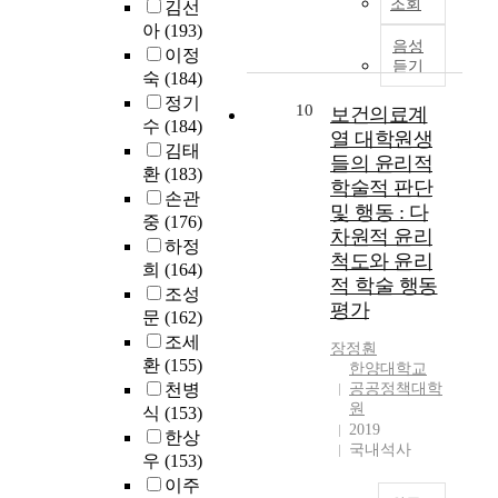
연
o
h
과
조회
김선
영
S
구
구
d
i
를
아
(193)
향
t
의
하
음성
j
n
요
이정
을
u
목
듣기
기
o
g
약
숙
(184)
미
d
적
위
b
p
하
정기
치
y
은
10
보건의료계
해
.
r
면
수
(184)
는
o
대
예
열 대학원생
A
a
다
지
n
김태
학
비
c
c
음
들의 윤리적
를
S
원
환
(183)
조
c
t
과
학술적 판단
자
e
생
손관
사
o
i
같
및 행동 : 다
연
l
의
중
(176)
(
r
c
다
차원적 윤리
과
f
자
하정
p
d
e
.
척도와 윤리
학
-
아
i
희
(164)
i
s
재
분
A
적 학술 행동
정
l
n
.
한
조성
야
w
체
평가
o
g
I
중
문
(162)
대
a
성
t
t
t
국
조세
학
r
장정훤
과
t
o
i
조
환
(155)
한양대학교
원
e
삶
e
r
l
선
천병
공공정책대학
여
n
의
s
a
l
족
원
식
(153)
성
e
만
t
p
u
대
2019
한상
들
s
족
)
i
s
학
국내석사
의
s
우
(153)
도
후
d
t
원
교
와
이주
2
g
r
유