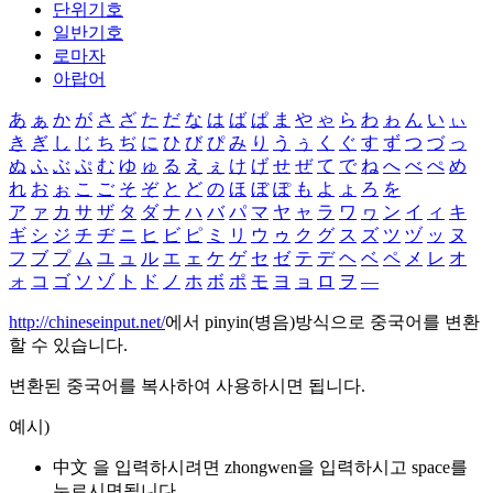
단위기호
일반기호
로마자
아랍어
あ
ぁ
か
が
さ
ざ
た
だ
な
は
ば
ぱ
ま
や
ゃ
ら
わ
ゎ
ん
い
ぃ
き
ぎ
し
じ
ち
ぢ
に
ひ
び
ぴ
み
り
う
ぅ
く
ぐ
す
ず
つ
づ
っ
ぬ
ふ
ぶ
ぷ
む
ゆ
ゅ
る
え
ぇ
け
げ
せ
ぜ
て
で
ね
へ
べ
ぺ
め
れ
お
ぉ
こ
ご
そ
ぞ
と
ど
の
ほ
ぼ
ぽ
も
よ
ょ
ろ
を
ア
ァ
カ
サ
ザ
タ
ダ
ナ
ハ
バ
パ
マ
ヤ
ャ
ラ
ワ
ヮ
ン
イ
ィ
キ
ギ
シ
ジ
チ
ヂ
ニ
ヒ
ビ
ピ
ミ
リ
ウ
ゥ
ク
グ
ス
ズ
ツ
ヅ
ッ
ヌ
フ
ブ
プ
ム
ユ
ュ
ル
エ
ェ
ケ
ゲ
セ
ゼ
テ
デ
ヘ
ベ
ペ
メ
レ
オ
ォ
コ
ゴ
ソ
ゾ
ト
ド
ノ
ホ
ボ
ポ
モ
ヨ
ョ
ロ
ヲ
―
http://chineseinput.net/
에서 pinyin(병음)방식으로 중국어를 변환
할 수 있습니다.
변환된 중국어를 복사하여 사용하시면 됩니다.
예시)
中文 을 입력하시려면
zhongwen
을 입력하시고 space를
누르시면됩니다.