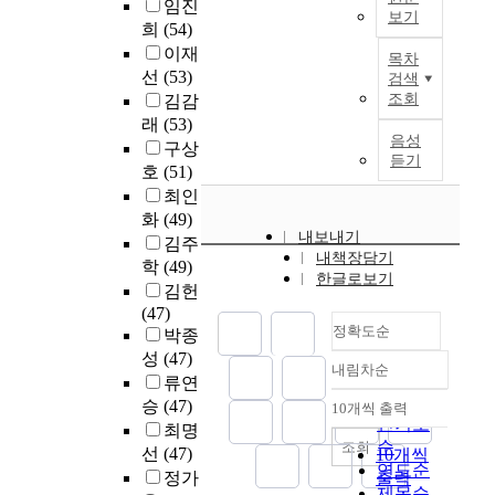
임진
검
록
사
보기
석
점
u
구
i
색
희
(54)
관
회
한
토
a
는
o
본
도
이재
리
목차
교
결
치
t
너
n
연
구
선
(53)
업
검색
육
과
료
e
무
,
구
가
조회
김감
무
대
국
프
s
나
a
는
만
에
래
(53)
학
내
로
t
방
s
열
들
음성
만
구상
원
대
그
u
대
u
악
어
듣기
연
호
(51)
음
학
램
d
하
r
한
지
구
악
최인
원
을
e
기
v
우
고
가
치
은
실
화
(49)
n
에
e
리
이
집
내보내기
료
교
시
t
다
y
김주
나
용
중
내책장담기
학
과
하
s
살
r
학
(49)
라
되
이
한글로보기
과
명
여
w
펴
e
지
김헌
었
된
신
칭
,
a
보
v
역
(47)
지
현
입
이
프
s
기
e
정확도순
정
박종
만
시
생
단
로
c
는
a
신
성
(47)
인
점
내림차순
을
순
그
o
어
l
정확도
보
터
류연
에
대
하
램
n
렵
s
건
순
넷
승
(47)
10개씩 출력
서
상
내림차순
고
실
d
다
t
사
인기도
환
최명
진
으
교
시
u
.
h
업
순
조회
경
선
(47)
10개씩
정
로
과
후
c
따
a
환
연도순
이
으
정가
출력
하
내
중
t
라
t
경
등
제목순