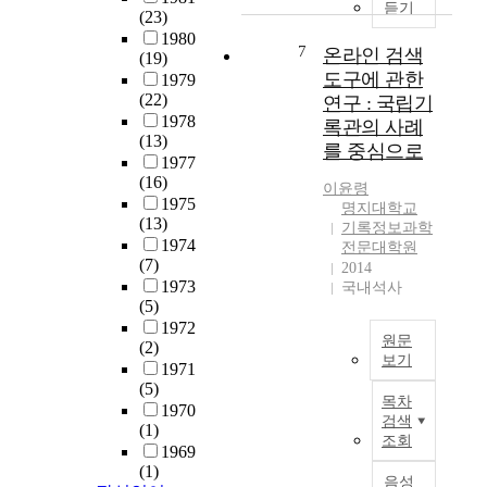
임
를
듣기
비
y
교
(23)
용
찾
교
i
사
1980
은
7
아
온라인 검색
․
s
양
(19)
기
불
분
도구에 관한
g
성
1979
록
안
석
(22)
r
교
연구 : 국립기
학
적
을
1978
o
육
록관의 사례
졸
특
(13)
실
w
기
를 중심으로
업
성
1977
시
i
능
생
(16)
을
하
n
을
이윤령
들
1975
범
였
g
수
명지대학교
이
(13)
주
다
기록정보과학
.
행
취
1974
화
전문대학원
.
T
하
(7)
업
2014
시
국
o
기
1973
을
국내석사
킴
내
e
때
(5)
위
으
교
x
문
1972
해
로
육
a
이
원문
(2)
넘
,
대
m
다
보기
1971
어
노
학
i
.
(5)
기
야
래
원
목차
n
이
1970
록
할
중
검색
9
e
러
(1)
에
등
조회
심
곳
t
한
1969
있
용
음
과
h
교
(1)
어
문
음성
악