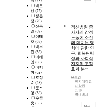
직
(77)
는
류
구
w
개
r
장
비
박은
데
하
의
i
선
o
치
의
그
선
(77)
였
목
t
하
m
라
어
목
다
적
정은
h
고
2
고
려
적
.
은
정
(70)
1
발
0
볼
움
이
국
중
0
전
1
신동
10
정신병원 종
수
을
있
내
년
0
방
5
일
(69)
사자의 감정
있
넘
다
교
기
m
안
M
이태
다
노동이 소진
기
.
육
여
u
을
i
호
(69)
.
에 미치는 영
위
본
대
성
s
모
n
기
박부
향에 관한 연
해
연
학
을
i
색
i
존
진
(68)
노
구: 회복탄력
구
원
대
c
할
s
에
이해
력
성과 사회적
는
과
상
t
필
t
는
영
(66)
을
서
지지의 조절
국
으
h
요
r
종
하
이병
울
외
로
효과 분석
e
가
y
이
고
하
(62)
에
대
도
r
있
o
를
있
소
조정
유종연
학
예
a
다
f
기
다
명지대학교
재
순
(58)
원
작
p
.
E
반
.
대학원
한
을
업
문소
y
그
d
으
2019
그
M
비
을
g
러
u
영
(58)
로
국내박사
러
대
교
활
r
나
c
우종
하
나
학
․
용
a
이
a
웅
(55)
여
기
교
분
한
원문
d
연
t