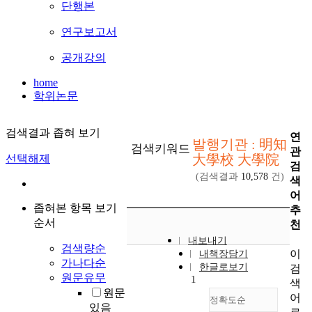
단행본
연구보고서
공개강의
home
학위논문
검색결과 좁혀 보기
연
발행기관 : 明知
검색키워드
관
大學校 大學院
선택해제
검
(검색결과
10,578
건)
색
어
좁혀본 항목 보기
추
순서
천
내보내기
검색량순
이
내책장담기
가나다순
한글로보기
검
원문유무
1
색
원문
어
정확도순
있음