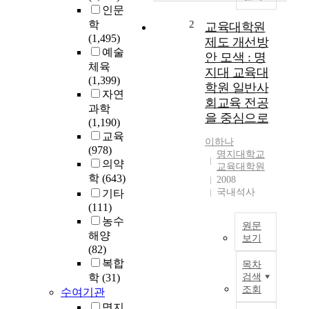
e
인문
e
학
2
교육대학원
d
(1,495)
제도 개선방
f
예술
안 모색 : 명
o
체육
지대 교육대
r
(1,399)
학원 일반사
m
자연
회교육 전공
u
과학
을 중심으로
s
(1,190)
i
교육
이하나
c
(978)
명지대학교
t
의약
교육대학원
h
학
(643)
2008
e
국내석사
기타
r
(111)
a
농수
원문
p
해양
보기
y
(82)
i
교
복합
목차
s
사
학
(31)
검색
i
가
조회
수여기관
n
되
명지