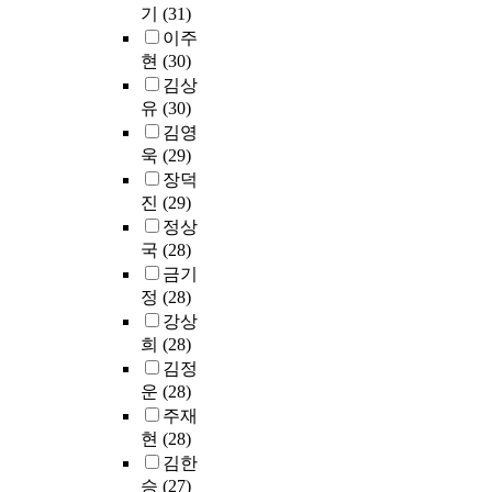
의
선
다
기
(31)
경
하
n
현
u
사
훼
택
중
우
는
이주
t
황
d
자
손
부
그
교
것
현
(30)
g
을
e
를
,
터
룹
과
이
r
중
n
김상
대
분
임
편
명
다
a
심
t
상
유
(30)
실
용
성
칭
.
d
으
s
으
김영
등
준
에
을
따
u
로
s
로
욱
(29)
에
비
의
분
라
a
조
o
감
서
장덕
와
거
류
서
t
사
t
정
안
진
(29)
극
하
하
본
e
하
h
노
전
정상
복
여
기
연
p
고
a
동
하
국
(28)
의
음
쉽
구
r
점
t
이
고
전
금기
악
지
는
o
검
t
소
기
반
정
(28)
치
않
심
g
해
h
진
록
적
료
강상
았
리
r
보
e
에
의
인
그
희
(28)
고
적
a
고
s
미
검
과
룹
실
변
김정
m
,
t
치
색
정
,
험
환
s
명
u
운
(28)
는
에
을
비
과
의
,
지
d
부
주재
있
미
디
실
관
e
대
e
정
현
(28)
어
시
오
습
련
a
교
n
적
김한
서
적
시
에
변
c
육
t
·
의
승
(27)
으