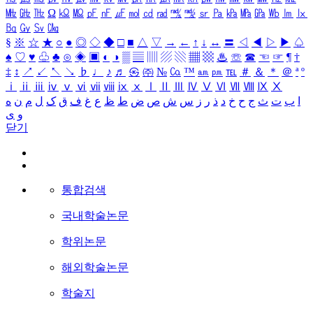
㎒
㎓
㎔
Ω
㏀
㏁
㎊
㎋
㎌
㏖
㏅
㎭
㎮
㎯
㏛
㎩
㎪
㎫
㎬
㏝
㏐
㏓
㏃
㏉
㏜
㏆
§
※
☆
★
○
●
◎
◇
◆
□
■
△
▽
→
←
↑
↓
↔
〓
◁
◀
▷
▶
♤
♠
♡
♥
♧
♣
⊙
◈
▣
◐
◑
▒
▤
▥
▨
▧
▦
▩
♨
☏
☎
☜
☞
¶
†
‡
↕
↗
↙
↖
↘
♭
♩
♪
♬
㉿
㈜
№
㏇
™
㏂
㏘
℡
＃
＆
＊
＠
ª
º
ⅰ
ⅱ
ⅲ
ⅳ
ⅴ
ⅵ
ⅶ
ⅷ
ⅸ
ⅹ
Ⅰ
Ⅱ
Ⅲ
Ⅳ
Ⅴ
Ⅵ
Ⅶ
Ⅷ
Ⅸ
Ⅹ
ا
ب
ت
ث
ج
ح
خ
د
ذ
ر
ز
س
ش
ص
ض
ط
ظ
ع
غ
ف
ق
ک
ل
م
ن
ه
و
ی
닫기
통합검색
국내학술논문
학위논문
해외학술논문
학술지