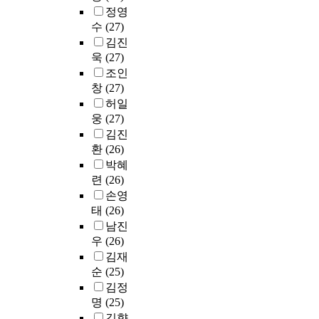
청
주
인
h
대
s
긍
편
정영
로
그
된
인
o
학
c
정
리
수
(27)
탐
룹
관
페
f
원
a
적
함
김진
구
,
점
르
w
의
n
영
등
하
욱
(27)
통
을
소
h
현
e
향
다
면
조인
제
보
나
i
황
a
을
양
서
창
(27)
그
였
인
c
과
s
분
한
살
룹
허일
으
식
h
일
e
석
장
펴
으
며
,
웅
(27)
h
반
t
하
점
보
로
,
그
a
적
h
김진
고
을
아
무
석
림
s
인
e
환
(26)
특
가
야
선
․
자
a
교
b
히
박혜
지
한
배
박
인
f
육
u
,
련
(26)
고
다
치
사
식
u
대
r
감
있
손영
.
하
학
,
l
학
d
정
다
태
(26)
였
위
자
l
원
e
노
.
남진
본
다
과
기
-
의
n
동
우
우
(26)
연
.
정
수
t
현
o
이
리
구
김재
음
과
용
i
황
f
소
나
의
순
(25)
악
교
태
m
도
u
진
라
목
김정
치
육
도
e
살
n
에
의
적
료
명
(25)
실
,
p
펴
i
미
국
은
그
습
긍
김향
r
봄
v