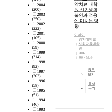
학
t
속
악치료 대학
2004
교
r
적
(200)
원 신입생의
육
o
으
2003
불안과 적응
과
n
로
(250)
에 미치는 영
정
g
계
2002
향
과
l
발
(222)
미
y
시
2001
이미아
국
e
키
(105)
명지대학교
대
m
고
2000
사회교육대학
학
p
자
(59)
원
원
h
설
1999
2007
의
(314)
a
치
국내석사
화
1998
s
된
(92)
학
i
특
원문
1997
교
z
수
보기
(202)
육
e
목
1996
본
과
d
적
음성
(58)
연
정
w
대
듣기
1995
구
을
h
학
(51)
는
분
i
원
1994
음
류
l
이
(46)
악
하
e
기
1993
치
여
t
에