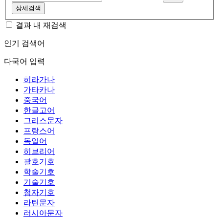
상세검색
결과 내 재검색
인기 검색어
다국어 입력
히라가나
가타카나
중국어
한글고어
그리스문자
프랑스어
독일어
히브리어
괄호기호
학술기호
기술기호
첨자기호
라틴문자
러시아문자