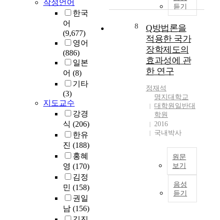
국
e
육
작성언어
서
듣기
이
치
외
e
대
한국
검
다
료
대
f
학
어
색
8
Q방법론을
.
프
학
f
원
(9,677)
도
많
적용한 국가
로
원
i
의
영어
구
은
장학제도의
그
3
c
상
(886)
는
기
램
효과성에 관
곳
i
황
일본
기
록
을
을
한 연구
e
에
어
(8)
록
학
통
대
n
서
을
기타
석
해
정재석
상
c
각
찾
(3)
사
명지대학교
서
으
y
대
지도교수
을
졸
대학원일반대
불
로
o
학
수
강경
학원
업
안
교
f
원
있
식
(206)
2016
생
을
과
m
에
도
국내박사
한유
들
감
내
u
선
록
진
(188)
이
소
용
s
시
도
기
홍혜
시
원문
학
i
행
와
록
영
(170)
보기
키
과
c
되
주
전
고
김정
교
t
고
A
고
문
음성
학
민
(158)
과
h
있
c
더
듣기
직
교
교
권일
e
는
c
나
으
적
육
r
그
o
남
(156)
아
로
응
학
a
제
r
김진