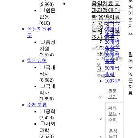
로
음악치료 교
(9,968)
내림차순
많
정확도
과과정에 대
원문
이
순
한 음악치료
10개씩 출력
없음
내림차순
본
인기도
(610)
전공 대학원
자
순
조회
음성지원유
10개씩
생의 인식도
료
연도순
무
출력
조사 연구
제목순
음성
20개씩
저자순
박민경
지원
출력
발행기
명지대학교
활
(7,574)
30개씩
사회교육대학
관순
학위유형
용
출력
원
도
국내
50개씩
2011
높
석사
출력
국내석사
(8,682)
은
100개씩
국내
자
출력
원문
박사
료
보기
(1,896)
주제분류
A
목차
s
공학
검색
t
(3,459)
조회
h
사회
e
과학
음성
n
(2,523)
듣기