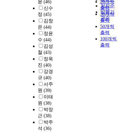
로
윤
(46)
20개씩
였
용
년
e
서
N
에
장
저자순
기
출력
신수
으
학
기
d
구
a
서
하
발행기
록
30개씩
며
정
(45)
에
여
.
체
t
입
면
관순
전
,
출력
치
성
김창
A
적
i
원
서
문
본
50개씩
우
이
은
(44)
l
으
o
을
이
직
연
친
심
출력
l
로
n
정윤
요
러
이
구
경
리
100개씩
s
참
a
하
수
(44)
한
발
의
향
적
u
여
l
출력
는
김성
종
전
목
을
변
b
관
G
중
철
(43)
이
하
적
보
환
j
찰
r
증
기
정욱
려
을
이
을
e
조
a
정
반
진
(40)
면
제
며
이
c
사
n
신
검
강경
,
시
,
루
t
방
t
질
색
규
(40)
기
하
교
어
s
법
s
환
도
록
서주
였
과
개
w
론
p
자
구
학
원
(39)
을
내
성
e
을
r
에
보
으
때
이태
용
화
r
원
o
게
다
로
,
원
(38)
학
로
e
용
g
의
는
들
참
과
나
박장
c
하
r
료
온
어
여
교
아
u
여
a
근
(38)
서
라
서
하
과
가
r
,
m
비
박주
인
는
기
교
서
r
필
s
스
석
(36)
검
이
로