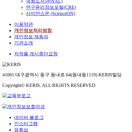
서
국회도서관(NAL)
임
의
집
4
e
명
i
높
아
연구윤리정보포털(CRE)
용
사
중
0
c
지
r
일
쉬
사이언스온 (ScienceON)
기
전
양
세
u
대
l
대
운
록
-
성
에
r
내
e
안
점
이용약관
학
사
또
서
r
에
a
을
들
개인정보처리방침
석
후
는
5
e
서
v
제
이
개인정보 재동의
사
검
차
9
n
의
e
시
발
기관소개
졸
사
별
세
t
적
o
하
견
업
를
화
사
m
용
f
고
되
저작물 게시중단요청
생
실
된
이
u
상
a
자
었
전
시
프
의
s
의
b
진
다
반
하
로
중
i
문
s
행
.
의
였
41061 대구광역시 동구 동내로 64(동내동1119) KERIS빌딩
그
년
c
제
e
되
따
과
다
램
기
t
인
n
었
라
정
Copyright© KERIS. ALL RIGHTS RESERVED
.
형
여
h
지
c
다
서
을
연
식
성
e
를
e
.
본
연
구
의
2
r
규
f
연
구
결
교
0
a
명
r
이
구
함
과
육
명
p
할
o
런
는
으
는
과
을
y
필
m
연
네이버 블로그
국
로
첫
정
선
c
요
s
구
인스타그램
가
써
째
을
별
u
도
c
목
유튜브
기
기