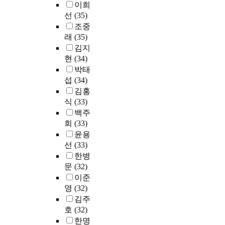
육
행
e
자
h
와
이희
색
들
동
학
복
n
가
a
돌
도
선
(35)
의
의
으
하
t
경
v
봄
구
조중
아
한
로
게
l
험
e
서
가
래
(35)
키
자
교
살
y
한
a
비
주
김지
비
1
과
아
e
바
p
스
로
즘
현
(34)
7
과
가
n
있
o
를
이
내
박태
명
정
도
r
는
s
포
용
재
섭
(34)
을
이
록
o
명
i
괄
되
를
모
김홍
분
도
l
지
t
적
었
확
집
류
움
식
(33)
l
대
i
으
다
인
하
되
을
e
학
v
백주
로
.
하
였
어
줄
d
일
e
희
(33)
제
온
고
다
있
수
i
반
e
공
윤용
라
지
.
는
있
n
사
f
하
선
(33)
인
원
참
반
는
4
회
f
고
검
한병
하
여
면
지
d
과
e
있
색
문
(32)
기
자
국
그
i
의
c
는
도
이준
위
들
외
효
f
교
t
정
구
영
(32)
해
은
대
과
f
육
o
신
는
기
김주
세
학
를
e
시
n
병
기
록
호
(32)
개
원
검
r
스
s
원
록
학
한명
의
의
증
e
템
t
종