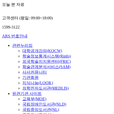
라
연
v
교
t
신
능
는
오늘 본 자료
에
는
구
e
육
h
병
성
아
각
다
대
s
대
e
원
,
키
각
소
상
t
학
i
조
편
고객센터 (평일: 09:00~18:00)
비
연
애
은
i
원
r
직
의
즘
구
매
자
g
제
w
인
1599-3122
성
을
자
한
녀
a
도
o
사
,
탐
에
ARS 번호안내
교
가
t
시
r
관
이
색
의
과
있
e
스
k
리
용
하
관련누리집
해
목
고
t
템
i
와
자
고
대학공개강의(KOCW)
재
을
현
h
자
n
지
친
연
구
학술정보통계시스템(Rinfo)
보
재
e
체
g
역
화
구
성
외국학술지지원센터(FRIC)
이
결
w
에
h
정
적
하
된
는
혼
학술관계분석서비스(SAM)
a
서
o
신
인
는
불
반
생
사서커뮤니티
y
연
u
보
측
데
안
면
활
t
유
r
기관회원
건
면
있
과
에
을
o
하
s
지식나눔(LOOK)
사
등
다
학
국
유
i
는
a
업
의학전자도서관(MEDLIS)
여
.
교
외
지
m
것
n
의
유관기관 사이트
러
이
적
대
하
p
인
d
효
교육부(MOE)
부
러
응
학
고
r
지
t
과
국립장애인도서관(NLD)
분
한
척
원
있
o
혹
h
성
에
국립중앙도서관(NL)
미
도
은
는
v
은
e
을