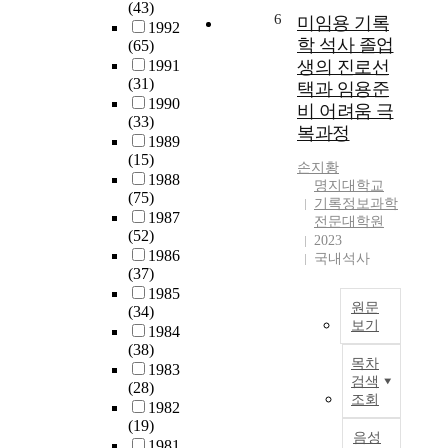
(43)
료
바
6
h
현
미임용 기록
1992
대
람
e
직
학 석사 졸업
(65)
학
직
d
교
1991
생의 진로선
원
한
e
사
(31)
택과 임용준
신
교
m
에
1990
비 어려움 극
입
육
a
대
(33)
복과정
생
대
n
한
1989
을
학
(15)
d
연
손지황
대
원
1988
f
수
명지대학교
상
(75)
의
o
기
기록정보과학
으
1987
교
r
능
전문대학원
(52)
로
과
m
은
2023
1986
그
과
국내석사
u
물
(37)
들
정
s
론
1985
이
을
i
대
원문
(34)
가
구
c
학
보기
1984
지
성
t
원
(38)
기
는
하
h
수
목차
1983
록
불
기
e
준
검색
(28)
전
안
위
r
에
조회
1982
문
요
하
a
서
(19)
직
소
여
음성
p
의
1981