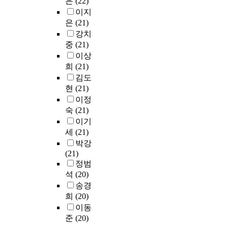
은
(22)
비
기
일
심
p
피
t
직
포
이지
과
에
반
리
o
교
h
요
털
정
은
(21)
걸
대
적
s
육
e
인
’
에
강치
쳐
학
변
e
생
i
인
이
서
중
(21)
진
원
환
o
들
r
사
라
어
행
이상
형
과
f
에
s
회
는
려
하
식
정
희
(21)
t
게
t
적
온
움
였
의
은
h
서
u
김도
지
라
,
으
교
어
i
제
d
현
(21)
지
인
그
며
육
떠
s
기
y
의
이정
검
리
,
과
한
s
되
h
조
숙
(21)
색
고
프
정
지
t
는
o
절
도
이기
극
로
을
살
u
문
u
효
구
세
(21)
복
그
보
펴
d
제
r
과
를
박강
과
램
이
보
y
점
s
를
제
(21)
정
1
며
고
w
이
,
살
공
정범
과
회
,
자
a
있
r
펴
하
석
(20)
그
기
연
하
s
다
e
봄
고
속
송경
와
구
였
t
면
d
으
있
에
희
(20)
1
․
다
o
그
u
로
는
존
이동
0
기
.
i
것
c
써
데
재
회
준
(20)
타
n
은
e
정
기
하
기