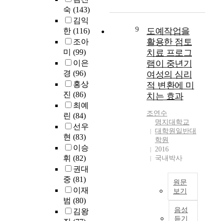
가
임
을
,
p
도
d
숙
(143)
기
용
도
실
y
가
i
김익
록
이
우
험
c
문
n
9
도예작업을
을
한
(116)
되
며
및
u
제
g
이
활용한 점토
조아
기
,
평
r
점
t
해
미
(99)
치료 프로그
위
더
가
r
이
o
할
이은
램이 중년기
해
나
로
i
없
t
수
서
경
(96)
여성의 심리
아
나
c
는
h
있
기
홍상
적 변환에 미
가
누
u
지
e
도
록
진
(86)
건
치는 효과
어
l
살
p
록
학
강
최예
교
u
펴
r
도
으
조연수
한
과
린
(84)
m
보
e
와
로
명지대학교
음
과
,
고
s
선우
준
대학원일반대
진
악
정
t
점
s
현
(83)
다
학원
로
치
과
h
검
r
이승
는
2016
를
료
총
e
해
e
휘
(82)
국내박사
점
선
사
이
s
보
l
에
권대
택
로
수
u
고
e
서
중
(81)
하
원문
서
학
r
문
a
효
이재
고
보기
준
점
v
제
s
율
범
(80)
임
비
을
본
e
점
e
적
음성
용
김왕
하
분
연
y
을
f
인
듣기
준