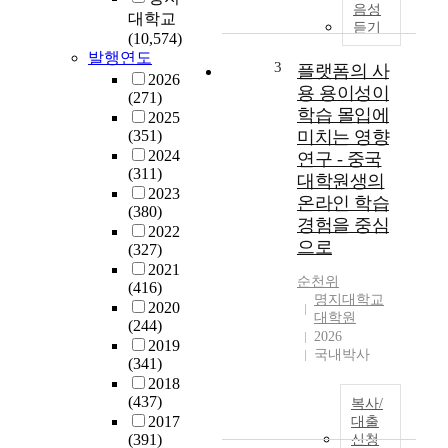
c
고
음성
대학교
r
자
듣기
(10,574)
e
하
발행연도
a
는
3
플랫폼의 사
2026
s
사
용 용이성이
(271)
i
람
학습 몰입에
2025
n
이
(351)
미치는 영향
g
많
2024
연구 - 중국
,
은
(311)
대학원생의
t
현
2023
온라인 학습
h
재
(380)
경험을 중심
e
교
2022
s
육
으로
(327)
i
대
2021
순천위
g
학
(416)
명지대학교
n
원
2020
대학원
i
의
(244)
2026
f
인
2019
국내박사
(341)
i
기
2018
c
는
(437)
a
높
복사/
2017
대출
n
을
(391)
신청
c
수