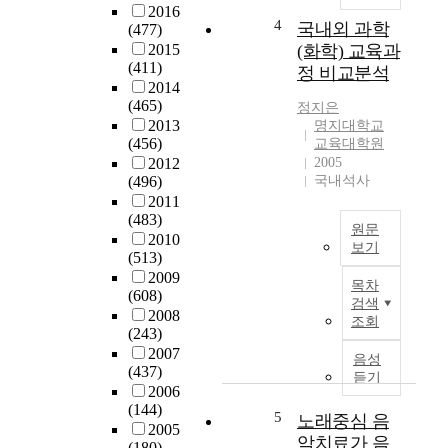
2016
e
밖
4
국내외 과학
(477)
a
에
2015
(화학) 교육과
n
없
(411)
정 비교분석
d
다
2014
p
.
(465)
정지은
r
교
2013
명지대학교
o
육
(456)
교육대학원
f
대
2012
2005
e
학
(496)
국내석사
s
원
2011
s
은
(483)
원문
i
교
2010
보기
o
원
(513)
국
n
의
2009
목차
내
(608)
a
자
검색
교
2008
l
질
조회
(243)
육
i
과
2007
대
s
전
음성
(437)
학
m
문
듣기
2006
원
i
성
(144)
의
s
을
5
노래중심 음
2005
화
s
지
악치료가 음
(180)