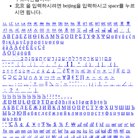
北京 을 입력하시려면
beijing
을 입력하시고 space를 누르
시면 됩니다.
ㅥ
ㅦ
ㅧ
ㅨ
ㅩ
ㅪ
ㅫ
ㅬ
ㅭ
ㅮ
ㅯ
ㅰ
ㅱ
ㅲ
ㅳ
ㅴ
ㅵ
ㅶ
ㅷ
ㅸ
ㅹ
ㅺ
ㅻ
ㅼ
ㅽ
ㅾ
ㅿ
ㆀ
ㆁ
ㆂ
ㆃ
ㆄ
ㆅ
ㆆ
ㆇ
ㆈ
ㆉ
ㆊ
ㆋ
ㆌ
ㆍ
ㆎ
Α
Β
Γ
Δ
Ε
Ζ
Η
Θ
Ι
Κ
Λ
Μ
Ν
Ξ
Ο
Π
Ρ
Σ
Τ
Υ
Φ
Χ
Ψ
Ω
α
β
γ
δ
ε
ζ
η
θ
ι
κ
λ
μ
ν
ξ
ο
π
ρ
σ
τ
υ
φ
χ
ψ
ω
á
à
Á
À
é
è
É
È
ç
Ç
ê
Ä
Ö
Ü
ä
ö
ü
ß
ְ
ֳ
ֲ
ֱ
ָ
ַ
ֵ
ֶ
ִ
ֹ
ּ
ֻ
ׂ
ׁ
ּ
ב
ה
נ
מ
צ
ת
ץ
ש
ד
ג
כ
ע
י
ח
ל
ך
ף
ק
ר
א
ט
ו
ן
ם
פ
‘
’
“
”
〔
〕
〈
〉
「
」
『
』
【
】
＂
（
）
［
］
｛
｝
±
×
÷
≠
≤
≥
∞
∴
♂
♀
∠
⊥
⌒
∂
∇
≡
≒
≪
≫
√
∽
∝
∵
∫
∬
∈
∋
⊆
⊇
⊂
⊃
∪
∩
∧
∨
￢
⇒
⇔
∀
∃
∮
∑
∏
＋
－
＜
＝
＞
、
。
·
‥
…
¨
〃
―
∥
＼
∼
´
～
ˇ
˘
˝
˚
˙
¸
˛
¡
¿
ː
！
＇
，
．
／
：
；
？
＾
＿
｀
｜
½
⅓
⅔
¼
¾
⅛
⅜
⅝
⅞
¹
²
³
⁴
ⁿ
₁
₂
₃
₄
Æ
Ð
Ħ
Ĳ
Ł
Ø
Œ
Þ
Ŧ
Ŋ
æ
đ
ð
ħ
ı
ĳ
ĸ
ŀ
ł
ø
œ
ß
þ
ŧ
ŋ
ŉ
А
Б
В
Г
Д
Е
Ё
Ж
З
И
Й
К
Л
М
Н
О
П
Р
С
Т
У
Ф
Х
Ц
Ч
Ш
Щ
Ъ
Ы
Ь
Э
Ю
Я
а
б
в
г
д
е
ё
ж
з
и
й
к
л
м
н
о
п
р
с
т
у
ф
х
ц
ч
ш
щ
ъ
ы
ь
э
ю
я
′
″
℃
Å
￠
￡
￥
¤
℉
‰
＄
％
Ｆ
￦
㎕
㎖
㎗
ℓ
㎘
㏄
㎣
㎤
㎥
㎦
㎙
㎚
㎛
㎜
㎝
㎞
㎟
㎠
㎡
㎢
㏊
㎍
㎎
㎏
㏏
㎈
㎉
㏈
㎧
㎨
㎰
㎱
㎲
㎳
㎴
㎵
㎶
㎷
㎸
㎹
㎀
㎁
㎂
㎃
㎄
㎺
㎻
㎽
㎾
㎿
㎐
㎑