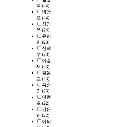
치
립
미
룹
과
정
숙
(24)
o
으
e
는
기
임
의
정
적
f
로
r
박천
부
록
용
임
으
삶
e
서
s
정
오
(24)
관
기
상
로
의
s
문
i
적
최양
이
록
실
분
의
s
제
t
영
옥
(24)
라
학
험
류
미
o
점
y
향
고
윤병
석
은
되
변
r
해
t
관
할
만
(23)
사
주
어
화
,
결
u
계
수
신택
졸
1
있
에
i
의
i
에
있
수
(23)
업
회
다
대
n
실
t
서
는
생
이승
,
.
한
S
마
i
개
국
의
재
(23)
4
또
효
e
리
o
인
가
진
5
김을
한
과
o
를
n
요
기
로
분
교
(23)
,
를
u
찾
,
인
록
선
세
국
검
홍순
l
고
i
인
원
택
션
내
증
.
자
n
민
(23)
회
역
과
으
교
하
T
한
c
복
이현
시
정
로
육
고
h
다
r
탄
호
(22)
‘
과
총
대
구
e
.
e
력
김은
나
임
1
학
체
p
아
a
성
라
연
(22)
용
0
원
적
u
울
s
과
기
이의
준
회
은
인
r
러
e
조
록