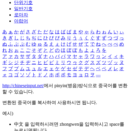
단위기호
일반기호
로마자
아랍어
あ
ぁ
か
が
さ
ざ
た
だ
な
は
ば
ぱ
ま
や
ゃ
ら
わ
ゎ
ん
い
ぃ
き
ぎ
し
じ
ち
ぢ
に
ひ
び
ぴ
み
り
う
ぅ
く
ぐ
す
ず
つ
づ
っ
ぬ
ふ
ぶ
ぷ
む
ゆ
ゅ
る
え
ぇ
け
げ
せ
ぜ
て
で
ね
へ
べ
ぺ
め
れ
お
ぉ
こ
ご
そ
ぞ
と
ど
の
ほ
ぼ
ぽ
も
よ
ょ
ろ
を
ア
ァ
カ
サ
ザ
タ
ダ
ナ
ハ
バ
パ
マ
ヤ
ャ
ラ
ワ
ヮ
ン
イ
ィ
キ
ギ
シ
ジ
チ
ヂ
ニ
ヒ
ビ
ピ
ミ
リ
ウ
ゥ
ク
グ
ス
ズ
ツ
ヅ
ッ
ヌ
フ
ブ
プ
ム
ユ
ュ
ル
エ
ェ
ケ
ゲ
セ
ゼ
テ
デ
ヘ
ベ
ペ
メ
レ
オ
ォ
コ
ゴ
ソ
ゾ
ト
ド
ノ
ホ
ボ
ポ
モ
ヨ
ョ
ロ
ヲ
―
http://chineseinput.net/
에서 pinyin(병음)방식으로 중국어를 변환
할 수 있습니다.
변환된 중국어를 복사하여 사용하시면 됩니다.
예시)
中文 을 입력하시려면
zhongwen
을 입력하시고 space를
누르시면됩니다.