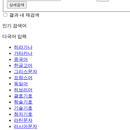
상세검색
결과 내 재검색
인기 검색어
다국어 입력
히라가나
가타카나
중국어
한글고어
그리스문자
프랑스어
독일어
히브리어
괄호기호
학술기호
기술기호
첨자기호
라틴문자
러시아문자