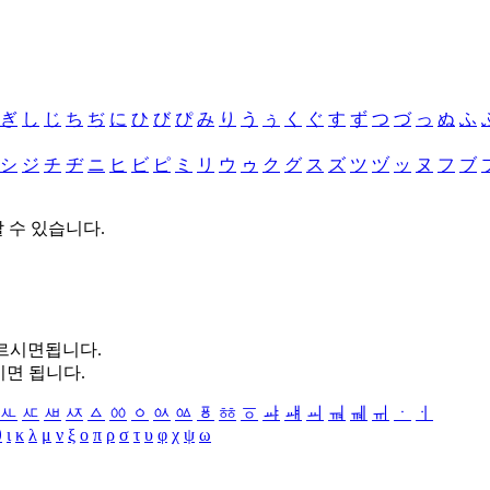
ぎ
し
じ
ち
ぢ
に
ひ
び
ぴ
み
り
う
ぅ
く
ぐ
す
ず
つ
づ
っ
ぬ
ふ
シ
ジ
チ
ヂ
ニ
ヒ
ビ
ピ
ミ
リ
ウ
ゥ
ク
グ
ス
ズ
ツ
ヅ
ッ
ヌ
フ
ブ
할 수 있습니다.
누르시면됩니다.
시면 됩니다.
ㅻ
ㅼ
ㅽ
ㅾ
ㅿ
ㆀ
ㆁ
ㆂ
ㆃ
ㆄ
ㆅ
ㆆ
ㆇ
ㆈ
ㆉ
ㆊ
ㆋ
ㆌ
ㆍ
ㆎ
θ
ι
κ
λ
μ
ν
ξ
ο
π
ρ
σ
τ
υ
φ
χ
ψ
ω