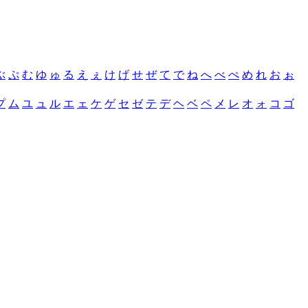
ぶ
ぷ
む
ゆ
ゅ
る
え
ぇ
け
げ
せ
ぜ
て
で
ね
へ
べ
ぺ
め
れ
お
ぉ
プ
ム
ユ
ュ
ル
エ
ェ
ケ
ゲ
セ
ゼ
テ
デ
ヘ
ベ
ペ
メ
レ
オ
ォ
コ
ゴ