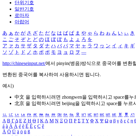
단위기호
일반기호
로마자
아랍어
あ
ぁ
か
が
さ
ざ
た
だ
な
は
ば
ぱ
ま
や
ゃ
ら
わ
ゎ
ん
い
ぃ
き
こ
ご
そ
ぞ
と
ど
の
ほ
ぼ
ぽ
も
よ
ょ
ろ
を
ア
ァ
カ
サ
ザ
タ
ダ
ナ
ハ
バ
パ
マ
ヤ
ャ
ラ
ワ
ヮ
ン
イ
ィ
キ
ギ
ソ
ゾ
ト
ド
ノ
ホ
ボ
ポ
モ
ヨ
ョ
ロ
ヲ
―
http://chineseinput.net/
에서 pinyin(병음)방식으로 중국어를 변환
변환된 중국어를 복사하여 사용하시면 됩니다.
예시)
中文 을 입력하시려면
zhongwen
을 입력하시고 space를
北京 을 입력하시려면
beijing
을 입력하시고 space를 누르
ㅥ
ㅦ
ㅧ
ㅨ
ㅩ
ㅪ
ㅫ
ㅬ
ㅭ
ㅮ
ㅯ
ㅰ
ㅱ
ㅲ
ㅳ
ㅴ
ㅵ
ㅶ
ㅷ
ㅸ
ㅹ
ㅺ
Α
Β
Γ
Δ
Ε
Ζ
Η
Θ
Ι
Κ
Λ
Μ
Ν
Ξ
Ο
Π
Ρ
Σ
Τ
Υ
Φ
Χ
Ψ
Ω
α
β
γ
δ
ε
ζ
η
á
à
Á
À
é
è
É
È
ç
Ç
ê
Ä
Ö
Ü
ä
ö
ü
ß