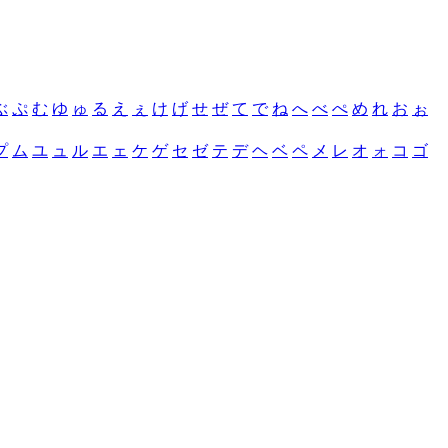
ぶ
ぷ
む
ゆ
ゅ
る
え
ぇ
け
げ
せ
ぜ
て
で
ね
へ
べ
ぺ
め
れ
お
ぉ
プ
ム
ユ
ュ
ル
エ
ェ
ケ
ゲ
セ
ゼ
テ
デ
ヘ
ベ
ペ
メ
レ
オ
ォ
コ
ゴ