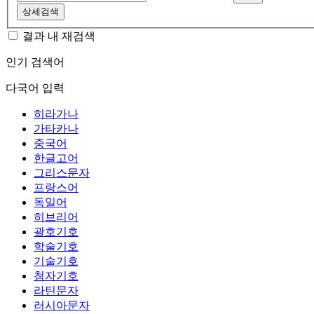
상세검색
결과 내 재검색
인기 검색어
다국어 입력
히라가나
가타카나
중국어
한글고어
그리스문자
프랑스어
독일어
히브리어
괄호기호
학술기호
기술기호
첨자기호
라틴문자
러시아문자