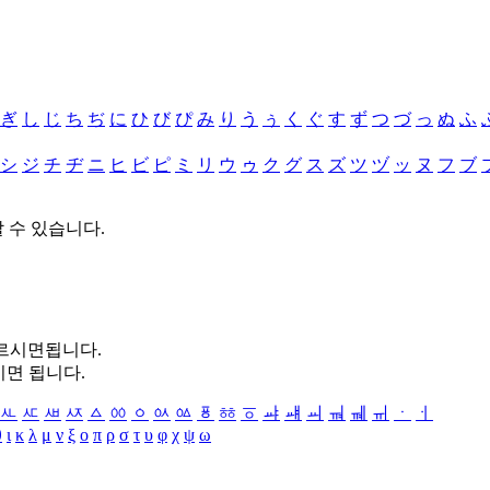
ぎ
し
じ
ち
ぢ
に
ひ
び
ぴ
み
り
う
ぅ
く
ぐ
す
ず
つ
づ
っ
ぬ
ふ
シ
ジ
チ
ヂ
ニ
ヒ
ビ
ピ
ミ
リ
ウ
ゥ
ク
グ
ス
ズ
ツ
ヅ
ッ
ヌ
フ
ブ
할 수 있습니다.
누르시면됩니다.
시면 됩니다.
ㅻ
ㅼ
ㅽ
ㅾ
ㅿ
ㆀ
ㆁ
ㆂ
ㆃ
ㆄ
ㆅ
ㆆ
ㆇ
ㆈ
ㆉ
ㆊ
ㆋ
ㆌ
ㆍ
ㆎ
θ
ι
κ
λ
μ
ν
ξ
ο
π
ρ
σ
τ
υ
φ
χ
ψ
ω