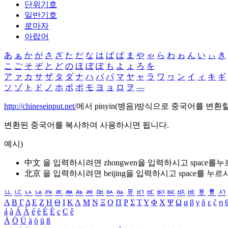
단위기호
일반기호
로마자
아랍어
あ
ぁ
か
が
さ
ざ
た
だ
な
は
ば
ぱ
ま
や
ゃ
ら
わ
ゎ
ん
い
ぃ
き
こ
ご
そ
ぞ
と
ど
の
ほ
ぼ
ぽ
も
よ
ょ
ろ
を
ア
ァ
カ
サ
ザ
タ
ダ
ナ
ハ
バ
パ
マ
ヤ
ャ
ラ
ワ
ヮ
ン
イ
ィ
キ
ギ
ソ
ゾ
ト
ド
ノ
ホ
ボ
ポ
モ
ヨ
ョ
ロ
ヲ
―
http://chineseinput.net/
에서 pinyin(병음)방식으로 중국어를 변환
변환된 중국어를 복사하여 사용하시면 됩니다.
예시)
中文 을 입력하시려면
zhongwen
을 입력하시고 space를
北京 을 입력하시려면
beijing
을 입력하시고 space를 누르
ㅥ
ㅦ
ㅧ
ㅨ
ㅩ
ㅪ
ㅫ
ㅬ
ㅭ
ㅮ
ㅯ
ㅰ
ㅱ
ㅲ
ㅳ
ㅴ
ㅵ
ㅶ
ㅷ
ㅸ
ㅹ
ㅺ
Α
Β
Γ
Δ
Ε
Ζ
Η
Θ
Ι
Κ
Λ
Μ
Ν
Ξ
Ο
Π
Ρ
Σ
Τ
Υ
Φ
Χ
Ψ
Ω
α
β
γ
δ
ε
ζ
η
á
à
Á
À
é
è
É
È
ç
Ç
ê
Ä
Ö
Ü
ä
ö
ü
ß