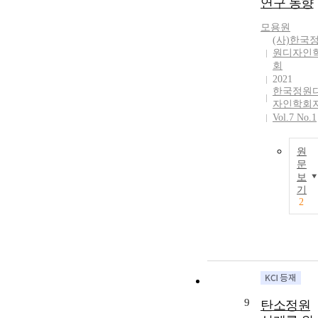
연구 동향
모용원
(사)한국
원디자인
회
2021
한국정원
자인학회
Vol.7 No.1
원
문
보
기
2
9
탄소정원