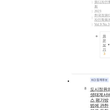
원디자인
회
2023
한국정원
자인학회
Vol.9 No.3
원
문
보
기
3
8
도시정원
생태계서
스 평가방
법에 관한