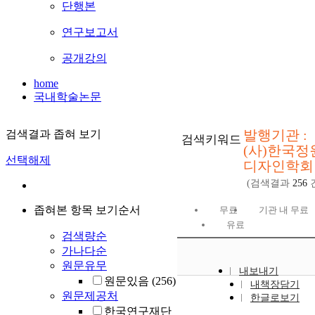
단행본
연구보고서
공개강의
home
국내학술논문
발행기관 :
검색결과 좁혀 보기
검색키워드
(사)한국정
선택해제
디자인학회
(검색결과
256
좁혀본 항목 보기순서
무료
기관 내 무료
유료
검색량순
가나다순
원문유무
내보내기
원문있음
(256)
내책장담기
원문제공처
한글로보기
한국연구재단