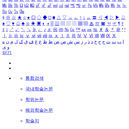
㎒
㎓
㎔
Ω
㏀
㏁
㎊
㎋
㎌
㏖
㏅
㎭
㎮
㎯
㏛
㎩
㎪
㎫
㎬
㏝
㏐
㏓
㏃
㏉
㏜
㏆
§
※
☆
★
○
●
◎
◇
◆
□
■
△
▽
→
←
↑
↓
↔
〓
◁
◀
▷
▶
♤
♠
♡
♥
♧
♣
⊙
◈
▣
◐
◑
▒
▤
▥
▨
▧
▦
▩
♨
☏
☎
☜
☞
¶
†
‡
↕
↗
↙
↖
↘
♭
♩
♪
♬
㉿
㈜
№
㏇
™
㏂
㏘
℡
＃
＆
＊
＠
ª
º
ⅰ
ⅱ
ⅲ
ⅳ
ⅴ
ⅵ
ⅶ
ⅷ
ⅸ
ⅹ
Ⅰ
Ⅱ
Ⅲ
Ⅳ
Ⅴ
Ⅵ
Ⅶ
Ⅷ
Ⅸ
Ⅹ
ا
ب
ت
ث
ج
ح
خ
د
ذ
ر
ز
س
ش
ص
ض
ط
ظ
ع
غ
ف
ق
ک
ل
م
ن
ه
و
ی
닫기
통합검색
국내학술논문
학위논문
해외학술논문
학술지