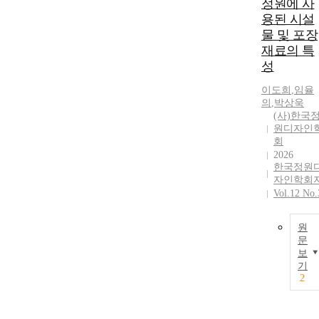
정원에 사
용된 시설
물 및 포장
재료의 특
성
이도희
,
임율
의
,
박상욱
(사)한국
원디자인
회
2026
한국정원
자인학회
Vol.12 No.
원
문
보
기
2