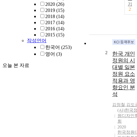
2020
(26)
기
2
2019
(15)
2018
(14)
2017
(14)
2016
(14)
2015
(15)
작성언어
한국어
(253)
2
한국 개인
영어
(3)
정원의 시
오늘 본 자료
대별 일본
정원 요소
적용과 영
향요인 분
석
김정철
,
김도
(사)한국
원디자인
회
2020
한국정원