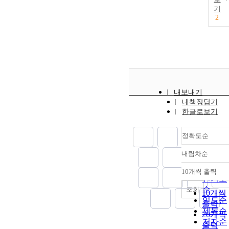
기
2
내보내기
내책장담기
한글로보기
정확도순
내림차순
정확도
순
10개씩 출력
내림차
인기도
순
조회
10개씩
연도순
출력
제목순
20개씩
저자순
출력