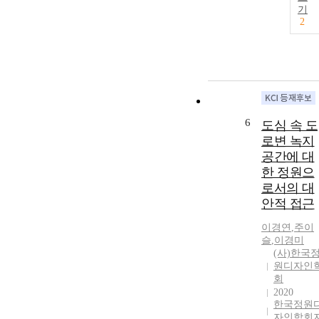
기
2
6
도심 속 도
로변 녹지
공간에 대
한 정원으
로서의 대
안적 접근
이경연
,
주이
슬
,
이경미
(사)한국
원디자인
회
2020
한국정원
자인학회