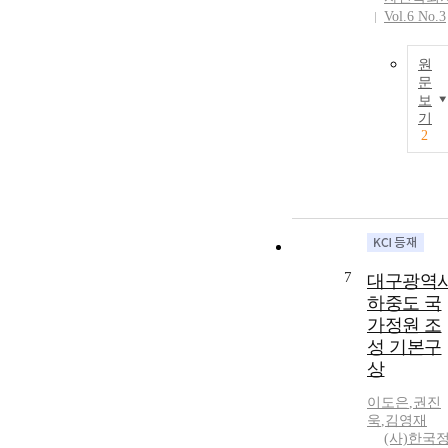
Vol.6 No.3
원
문
보
기
2
7
대구광역
하중도 국
가정원 조
성 기본구
상
이도은
,
권진
욱
,
김영재
(사)한국