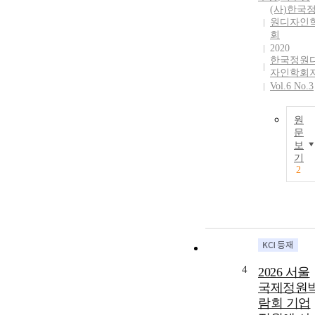
(사)한국
원디자인
회
2020
한국정원
자인학회
Vol.6 No.3
원
문
보
기
2
4
2026 서울
국제정원
람회 기업