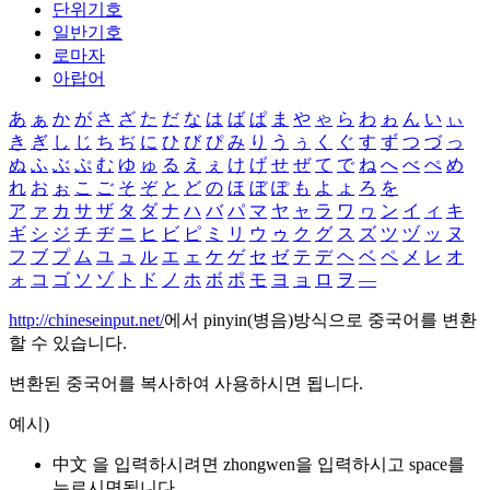
단위기호
일반기호
로마자
아랍어
あ
ぁ
か
が
さ
ざ
た
だ
な
は
ば
ぱ
ま
や
ゃ
ら
わ
ゎ
ん
い
ぃ
き
ぎ
し
じ
ち
ぢ
に
ひ
び
ぴ
み
り
う
ぅ
く
ぐ
す
ず
つ
づ
っ
ぬ
ふ
ぶ
ぷ
む
ゆ
ゅ
る
え
ぇ
け
げ
せ
ぜ
て
で
ね
へ
べ
ぺ
め
れ
お
ぉ
こ
ご
そ
ぞ
と
ど
の
ほ
ぼ
ぽ
も
よ
ょ
ろ
を
ア
ァ
カ
サ
ザ
タ
ダ
ナ
ハ
バ
パ
マ
ヤ
ャ
ラ
ワ
ヮ
ン
イ
ィ
キ
ギ
シ
ジ
チ
ヂ
ニ
ヒ
ビ
ピ
ミ
リ
ウ
ゥ
ク
グ
ス
ズ
ツ
ヅ
ッ
ヌ
フ
ブ
プ
ム
ユ
ュ
ル
エ
ェ
ケ
ゲ
セ
ゼ
テ
デ
ヘ
ベ
ペ
メ
レ
オ
ォ
コ
ゴ
ソ
ゾ
ト
ド
ノ
ホ
ボ
ポ
モ
ヨ
ョ
ロ
ヲ
―
http://chineseinput.net/
에서 pinyin(병음)방식으로 중국어를 변환
할 수 있습니다.
변환된 중국어를 복사하여 사용하시면 됩니다.
예시)
中文 을 입력하시려면
zhongwen
을 입력하시고 space를
누르시면됩니다.