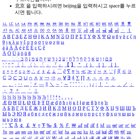
北京 을 입력하시려면
beijing
을 입력하시고 space를 누르
시면 됩니다.
ㅥ
ㅦ
ㅧ
ㅨ
ㅩ
ㅪ
ㅫ
ㅬ
ㅭ
ㅮ
ㅯ
ㅰ
ㅱ
ㅲ
ㅳ
ㅴ
ㅵ
ㅶ
ㅷ
ㅸ
ㅹ
ㅺ
ㅻ
ㅼ
ㅽ
ㅾ
ㅿ
ㆀ
ㆁ
ㆂ
ㆃ
ㆄ
ㆅ
ㆆ
ㆇ
ㆈ
ㆉ
ㆊ
ㆋ
ㆌ
ㆍ
ㆎ
Α
Β
Γ
Δ
Ε
Ζ
Η
Θ
Ι
Κ
Λ
Μ
Ν
Ξ
Ο
Π
Ρ
Σ
Τ
Υ
Φ
Χ
Ψ
Ω
α
β
γ
δ
ε
ζ
η
θ
ι
κ
λ
μ
ν
ξ
ο
π
ρ
σ
τ
υ
φ
χ
ψ
ω
á
à
Á
À
é
è
É
È
ç
Ç
ê
Ä
Ö
Ü
ä
ö
ü
ß
ְ
ֳ
ֲ
ֱ
ָ
ַ
ֵ
ֶ
ִ
ֹ
ּ
ֻ
ׂ
ׁ
ּ
ב
ה
נ
מ
צ
ת
ץ
ש
ד
ג
כ
ע
י
ח
ל
ך
ף
ק
ר
א
ט
ו
ן
ם
פ
‘
’
“
”
〔
〕
〈
〉
「
」
『
』
【
】
＂
（
）
［
］
｛
｝
±
×
÷
≠
≤
≥
∞
∴
♂
♀
∠
⊥
⌒
∂
∇
≡
≒
≪
≫
√
∽
∝
∵
∫
∬
∈
∋
⊆
⊇
⊂
⊃
∪
∩
∧
∨
￢
⇒
⇔
∀
∃
∮
∑
∏
＋
－
＜
＝
＞
、
。
·
‥
…
¨
〃
―
∥
＼
∼
´
～
ˇ
˘
˝
˚
˙
¸
˛
¡
¿
ː
！
＇
，
．
／
：
；
？
＾
＿
｀
｜
½
⅓
⅔
¼
¾
⅛
⅜
⅝
⅞
¹
²
³
⁴
ⁿ
₁
₂
₃
₄
Æ
Ð
Ħ
Ĳ
Ł
Ø
Œ
Þ
Ŧ
Ŋ
æ
đ
ð
ħ
ı
ĳ
ĸ
ŀ
ł
ø
œ
ß
þ
ŧ
ŋ
ŉ
А
Б
В
Г
Д
Е
Ё
Ж
З
И
Й
К
Л
М
Н
О
П
Р
С
Т
У
Ф
Х
Ц
Ч
Ш
Щ
Ъ
Ы
Ь
Э
Ю
Я
а
б
в
г
д
е
ё
ж
з
и
й
к
л
м
н
о
п
р
с
т
у
ф
х
ц
ч
ш
щ
ъ
ы
ь
э
ю
я
′
″
℃
Å
￠
￡
￥
¤
℉
‰
＄
％
Ｆ
￦
㎕
㎖
㎗
ℓ
㎘
㏄
㎣
㎤
㎥
㎦
㎙
㎚
㎛
㎜
㎝
㎞
㎟
㎠
㎡
㎢
㏊
㎍
㎎
㎏
㏏
㎈
㎉
㏈
㎧
㎨
㎰
㎱
㎲
㎳
㎴
㎵
㎶
㎷
㎸
㎹
㎀
㎁
㎂
㎃
㎄
㎺
㎻
㎽
㎾
㎿
㎐
㎑