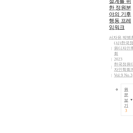
설계를 위
한 정원분
야의 기후
행동 프레
임워크
서자유
,
박병
(사)한국
원디자인
회
2023
한국정원
자인학회
Vol.9 No.3
원
문
보
기
3