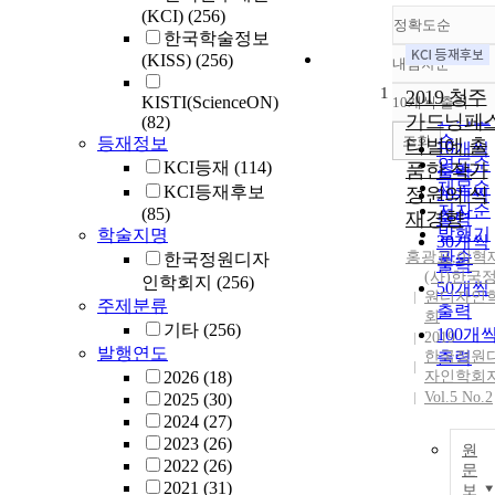
(KCI)
(256)
정확도순
한국학술정보
(KISS)
(256)
내림차순
정확도
1
순
2019 청주
KISTI(ScienceON)
10개씩 출력
내림차
인기도
가드닝페
(82)
순
조회
등재정보
티벌에 출
10개씩
연도순
KCI등재
(114)
품한 작가
출력
제목순
KCI등재후보
정원의 식
20개씩
저자순
(85)
재경향
출력
발행기
학술지명
30개씩
관순
홍광표
,
이혁
한국정원디자
출력
(사)한국
인학회지
(256)
50개씩
원디자인
주제분류
출력
회
기타
(256)
100개
2019
발행연도
한국정원
출력
2026
(18)
자인학회
Vol.5 No.2
2025
(30)
2024
(27)
2023
(26)
원
2022
(26)
문
2021
(31)
보