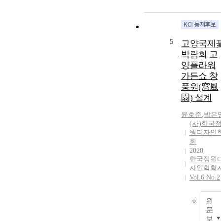
5
고양국제
박람회 고
양플라워
가든쇼 창
풍원(窓風
園) 설계
윤호준
,
박은
(사)한국
원디자인
회
2020
한국정원
자인학회
Vol.6 No.2
원
문
보