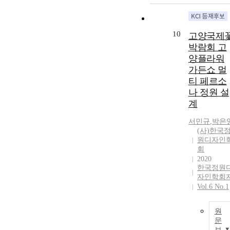
10
고양국제
박람회 고
양플라워
가든쇼 멀
티 페르소
나 정원 설
계
서민규
,
박은
(사)한국
원디자인
회
2020
한국정원
자인학회
Vol.6 No.1
원
문
보