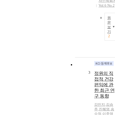
자인학회
Vol.6 No.2
원
문
보
기
2
3
정원의 직
접적 건강
편익에 관
한 최근 연
구 동향
강민지
,
김승
주
,
진혜영
,
송
수정
,
이주영