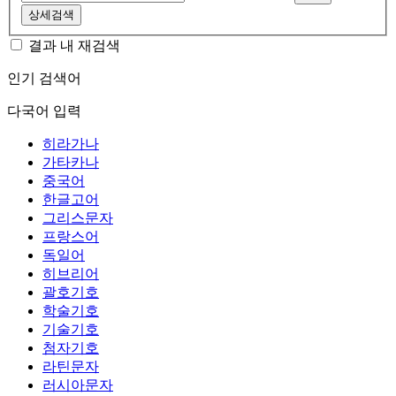
상세검색
결과 내 재검색
인기 검색어
다국어 입력
히라가나
가타카나
중국어
한글고어
그리스문자
프랑스어
독일어
히브리어
괄호기호
학술기호
기술기호
첨자기호
라틴문자
러시아문자