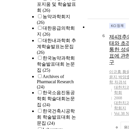
포지움 및 학술발표
회
(26)
농약과학회지
(26)
대한응급의학회
지
(26)
6
제4경추
대한내과학회 추
태와 초
계학술발표논문집
통한 성
(26)
표에 관한
한국농약과학회
구
학술발표대회 논문
집
(25)
이규홍
,
황
Archives of
윤지
,
박양
Pharmacal Research
학
,
차경석
(24)
대한치
한국소음진동공
학회
2008
학회 학술대회논문
대한치
집
(24)
학회지
한국건축시공학
Vol.38 N
회 학술발표대회 논
문집
(24)
원