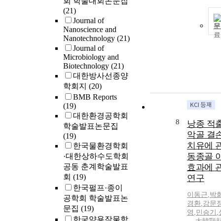
회 학술대회논문집
(21)
Journal of
문
Nanoscience and
Nanotechnology
(21)
Journal of
Microbiology and
Biotechnology
(21)
대한방사선종양
학회지
(20)
BMB Reports
(19)
대한환경공학회
8
낭종 적
학술발표논문집
악골 결
(19)
치유에 
한국물환경학회
동종골 
·대한상하수도학회
공동 춘계학술발표
효과에 
회
(19)
연구
한국펄프·종이
이동근
,
박
공학회 학술발표논
경환
,
강문
문집
(19)
영
,
민승기
,
한국약용작물학