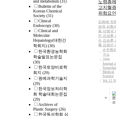
and metabolism
(31)
노령층
Bulletin of the
고지혈
Korean Chemical
위험요
Society
(31)
Clinical
김용배
,
장
Endoscopy
(30)
보영
,
김화
Clinical and
동
,
이병국
,
Molecular
진
,
김세훈
,
Hepatology(대한간
수
,
김승훈
,
록
,
김웅빈
,
학회지)
(30)
순천향
한국환경농학회
구소
학술발표논문집
2006
(30)
Journal o
한국토양비료학
Soonchu
Medical
회지
(29)
Science
원예과학기술지
Vol.12 N
(29)
한국정보처리학
회 학술대회논문집
문
(29)
Archives of
Plastic Surgery
(26)
한국독성학회 심