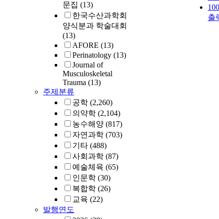
문집
(13)
10
한국수산과학회
출
양식분과 학술대회
(13)
AFORE
(13)
Perinatology
(13)
Journal of
Musculoskeletal
Trauma
(13)
주제분류
공학
(2,260)
의약학
(2,104)
농수해양
(817)
자연과학
(703)
기타
(488)
사회과학
(87)
예술체육
(65)
인문학
(30)
복합학
(26)
교육
(22)
발행연도