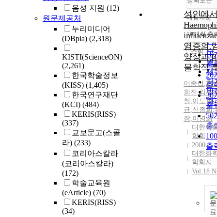
정확도순
음성 지원
(12)
성인에
내림차순
원문제공처
정
Haemophi
누리미디어
순
influenza
10개씩 출
내
(DBpia)
(2,318)
인
염증의 
순
조회
1
양상과 
KISTI(ScienceON)
연
출
(2,261)
물학적 
제
2
한국학술정보
저
이종섭
,
황
(KISS)
(1,405)
출
발
희진
,
김우
한국연구재단
3
철
,
이도현
,
관
(KCI)
(484)
출
규
,
신종희
,
KERIS(RISS)
5
잠
,
이영희
(337)
출
대한화
교보문고(스콜
10
학회
라)
(233)
2000
출
코리아스칼라
대한화
학회지
(코리아스칼라)
Vol.18 N
(172)
학술교육원
(eArticle)
(70)
KERIS(RISS)
문
(34)