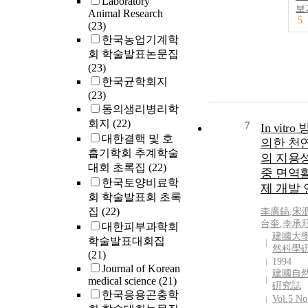
Laboratory
보
Animal Research
5
(23)
한국농업기계학
회 학술발표논문집
(23)
한국균학회지
(23)
동의생리병리학
회지
(22)
7
In vitr
대한결핵 및 호
의한 천
흡기학회 추계학술
의 지용
대회 초록집
(22)
중 면역
한국토양비료학
제 개발 
회 학술발표회 초록
집
(22)
李廣鎬
,
宋
台奎
,
李承
대한피부과학회
建國大學
학술발표대회집
然科學
(21)
1994
Journal of Korean
建國自
medical science
(21)
硏究誌
한국응용곤충학
Vol.5 No