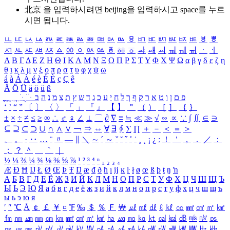
北京 을 입력하시려면
beijing
을 입력하시고 space를 누르
시면 됩니다.
ㅥ
ㅦ
ㅧ
ㅨ
ㅩ
ㅪ
ㅫ
ㅬ
ㅭ
ㅮ
ㅯ
ㅰ
ㅱ
ㅲ
ㅳ
ㅴ
ㅵ
ㅶ
ㅷ
ㅸ
ㅹ
ㅺ
ㅻ
ㅼ
ㅽ
ㅾ
ㅿ
ㆀ
ㆁ
ㆂ
ㆃ
ㆄ
ㆅ
ㆆ
ㆇ
ㆈ
ㆉ
ㆊ
ㆋ
ㆌ
ㆍ
ㆎ
Α
Β
Γ
Δ
Ε
Ζ
Η
Θ
Ι
Κ
Λ
Μ
Ν
Ξ
Ο
Π
Ρ
Σ
Τ
Υ
Φ
Χ
Ψ
Ω
α
β
γ
δ
ε
ζ
η
θ
ι
κ
λ
μ
ν
ξ
ο
π
ρ
σ
τ
υ
φ
χ
ψ
ω
á
à
Á
À
é
è
É
È
ç
Ç
ê
Ä
Ö
Ü
ä
ö
ü
ß
ְ
ֳ
ֲ
ֱ
ָ
ַ
ֵ
ֶ
ִ
ֹ
ּ
ֻ
ׂ
ׁ
ּ
ב
ה
נ
מ
צ
ת
ץ
ש
ד
ג
כ
ע
י
ח
ל
ך
ף
ק
ר
א
ט
ו
ן
ם
פ
‘
’
“
”
〔
〕
〈
〉
「
」
『
』
【
】
＂
（
）
［
］
｛
｝
±
×
÷
≠
≤
≥
∞
∴
♂
♀
∠
⊥
⌒
∂
∇
≡
≒
≪
≫
√
∽
∝
∵
∫
∬
∈
∋
⊆
⊇
⊂
⊃
∪
∩
∧
∨
￢
⇒
⇔
∀
∃
∮
∑
∏
＋
－
＜
＝
＞
、
。
·
‥
…
¨
〃
―
∥
＼
∼
´
～
ˇ
˘
˝
˚
˙
¸
˛
¡
¿
ː
！
＇
，
．
／
：
；
？
＾
＿
｀
｜
½
⅓
⅔
¼
¾
⅛
⅜
⅝
⅞
¹
²
³
⁴
ⁿ
₁
₂
₃
₄
Æ
Ð
Ħ
Ĳ
Ł
Ø
Œ
Þ
Ŧ
Ŋ
æ
đ
ð
ħ
ı
ĳ
ĸ
ŀ
ł
ø
œ
ß
þ
ŧ
ŋ
ŉ
А
Б
В
Г
Д
Е
Ё
Ж
З
И
Й
К
Л
М
Н
О
П
Р
С
Т
У
Ф
Х
Ц
Ч
Ш
Щ
Ъ
Ы
Ь
Э
Ю
Я
а
б
в
г
д
е
ё
ж
з
и
й
к
л
м
н
о
п
р
с
т
у
ф
х
ц
ч
ш
щ
ъ
ы
ь
э
ю
я
′
″
℃
Å
￠
￡
￥
¤
℉
‰
＄
％
Ｆ
￦
㎕
㎖
㎗
ℓ
㎘
㏄
㎣
㎤
㎥
㎦
㎙
㎚
㎛
㎜
㎝
㎞
㎟
㎠
㎡
㎢
㏊
㎍
㎎
㎏
㏏
㎈
㎉
㏈
㎧
㎨
㎰
㎱
㎲
㎳
㎴
㎵
㎶
㎷
㎸
㎹
㎀
㎁
㎂
㎃
㎄
㎺
㎻
㎽
㎾
㎿
㎐
㎑