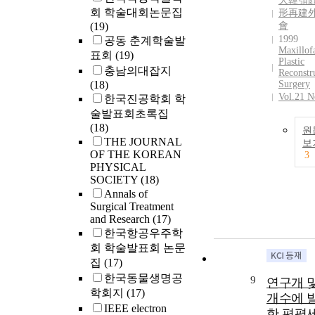
大韓顎
회 학술대회논문집
形再建
(19)
會
1999
공동 춘계학술발
Maxillofa
표회
(19)
Plastic
충남의대잡지
Reconstr
(18)
Surgery
Vol.21 N
한국진공학회 학
술발표회초록집
(18)
원
THE JOURNAL
보
OF THE KOREAN
3
PHYSICAL
SOCIETY
(18)
Annals of
Surgical Treatment
and Research
(17)
한국항공우주학
회 학술발표회 논문
집
(17)
한국동물생명공
9
연구개 및
학회지
(17)
개수에 
IEEE electron
한 편평