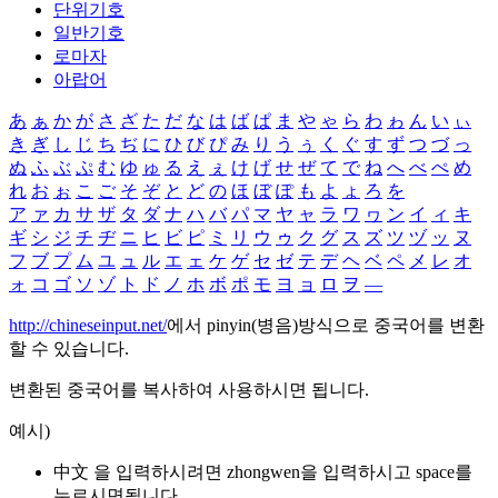
단위기호
일반기호
로마자
아랍어
あ
ぁ
か
が
さ
ざ
た
だ
な
は
ば
ぱ
ま
や
ゃ
ら
わ
ゎ
ん
い
ぃ
き
ぎ
し
じ
ち
ぢ
に
ひ
び
ぴ
み
り
う
ぅ
く
ぐ
す
ず
つ
づ
っ
ぬ
ふ
ぶ
ぷ
む
ゆ
ゅ
る
え
ぇ
け
げ
せ
ぜ
て
で
ね
へ
べ
ぺ
め
れ
お
ぉ
こ
ご
そ
ぞ
と
ど
の
ほ
ぼ
ぽ
も
よ
ょ
ろ
を
ア
ァ
カ
サ
ザ
タ
ダ
ナ
ハ
バ
パ
マ
ヤ
ャ
ラ
ワ
ヮ
ン
イ
ィ
キ
ギ
シ
ジ
チ
ヂ
ニ
ヒ
ビ
ピ
ミ
リ
ウ
ゥ
ク
グ
ス
ズ
ツ
ヅ
ッ
ヌ
フ
ブ
プ
ム
ユ
ュ
ル
エ
ェ
ケ
ゲ
セ
ゼ
テ
デ
ヘ
ベ
ペ
メ
レ
オ
ォ
コ
ゴ
ソ
ゾ
ト
ド
ノ
ホ
ボ
ポ
モ
ヨ
ョ
ロ
ヲ
―
http://chineseinput.net/
에서 pinyin(병음)방식으로 중국어를 변환
할 수 있습니다.
변환된 중국어를 복사하여 사용하시면 됩니다.
예시)
中文 을 입력하시려면
zhongwen
을 입력하시고 space를
누르시면됩니다.