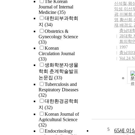
The Korean
신석철
,
왕
Journal of Internal
익성
,
이선
Medicine
(35)
광
,
이봉희
,
대한피부과학회
영
,
황선희
,
지
(34)
재
,
배경도
,
충남대학
Obstetrics &
과대학 
Gynecology Science
회의학
(33)
1997
Korean
충남의
Circulation Journal
Vol.24 N
(33)
생화학분자생물
학회 춘계학술발표
논문집
(33)
문
Tuberculosis and
Respiratory Diseases
(32)
대한환경공학회
지
(32)
Korean Journal of
Agricultural Science
(32)
5
65세 이
Endocrinology