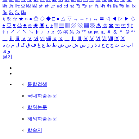
㎒
㎓
㎔
Ω
㏀
㏁
㎊
㎋
㎌
㏖
㏅
㎭
㎮
㎯
㏛
㎩
㎪
㎫
㎬
㏝
㏐
㏓
㏃
㏉
㏜
㏆
§
※
☆
★
○
●
◎
◇
◆
□
■
△
▽
→
←
↑
↓
↔
〓
◁
◀
▷
▶
♤
♠
♡
♥
♧
♣
⊙
◈
▣
◐
◑
▒
▤
▥
▨
▧
▦
▩
♨
☏
☎
☜
☞
¶
†
‡
↕
↗
↙
↖
↘
♭
♩
♪
♬
㉿
㈜
№
㏇
™
㏂
㏘
℡
＃
＆
＊
＠
ª
º
ⅰ
ⅱ
ⅲ
ⅳ
ⅴ
ⅵ
ⅶ
ⅷ
ⅸ
ⅹ
Ⅰ
Ⅱ
Ⅲ
Ⅳ
Ⅴ
Ⅵ
Ⅶ
Ⅷ
Ⅸ
Ⅹ
ا
ب
ت
ث
ج
ح
خ
د
ذ
ر
ز
س
ش
ص
ض
ط
ظ
ع
غ
ف
ق
ک
ل
م
ن
ه
و
ی
닫기
통합검색
국내학술논문
학위논문
해외학술논문
학술지