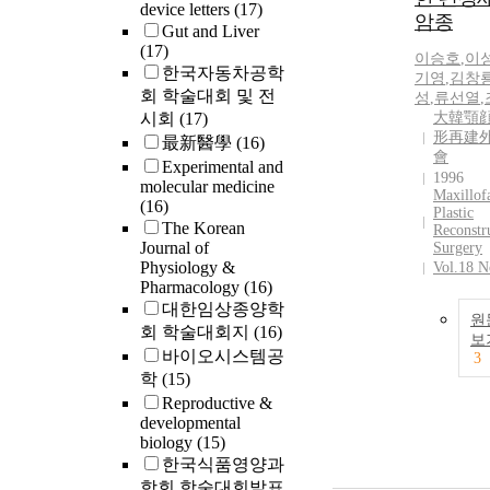
device letters
(17)
암종
Gut and Liver
(17)
이승호
,
이
한국자동차공학
기영
,
김창
회 학술대회 및 전
성
,
류선열
,
시회
(17)
大韓顎
形再建
最新醫學
(16)
會
Experimental and
1996
molecular medicine
Maxillofa
(16)
Plastic
The Korean
Reconstr
Journal of
Surgery
Physiology &
Vol.18 N
Pharmacology
(16)
대한임상종양학
원
회 학술대회지
(16)
보
바이오시스템공
3
학
(15)
Reproductive &
developmental
biology
(15)
한국식품영양과
학회 학술대회발표