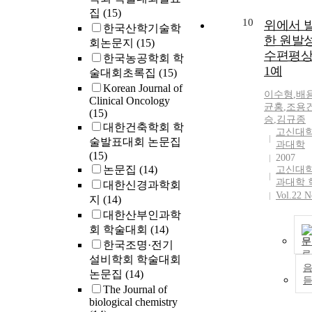
집
(15)
10
위에서 
한국산학기술학
한 원발성
회논문지
(15)
수편평
한국농공학회 학
1예
술대회초록집
(15)
Korean Journal of
이수형
,
배
Clinical Oncology
균홍
,
조용
(15)
승
,
김규종
대한건축학회 학
고신대
술발표대회 논문집
과대학
(15)
2007
논문집
(14)
고신대학
과대학 
대한신경과학회
Vol.22 N
지
(14)
대한산부인과학
회 학술대회
(14)
문
한국조명·전기
설비학회 학술대회
논문집
(14)
The Journal of
biological chemistry