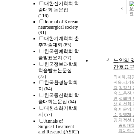
대한전기학회 학
문
술대회 논문집
(116)
Journal of Korean
neurosurgical society
(91)
대한기계학회 춘
추학술대회
(85)
한국원예학회 학
술발표요지
(77)
3
노인의 
한국정보과학회
간호요
학술발표논문집
(72)
최미혜
,
김
한국환경농학회
귀옥
,
김기
강
,
김정신
,
지
(64)
숙
,
노흥진
,
한국통신학회 학
연
,
성혜연
,
술대회논문집
(64)
선
,
이선희
,
대한소화기학회
옥
,
이윤영
,
지
(57)
수
,
장명재
,
경
,
채정선
,
Annals of
중앙대학
Surgical Treatment
과대학 
and Research(ASRT)