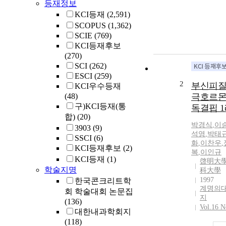
등재정보
KCI등재
(2,591)
SCOPUS
(1,362)
SCIE
(769)
KCI등재후보
(270)
SCI
(262)
ESCI
(259)
2
부신피질
KCI우수등재
(48)
극호르몬
구)KCI등재(통
독결핍 
합)
(20)
박경식
,
이
3903
(9)
석영
,
박태
SSCI
(6)
화
,
이찬우
,
KCI등재후보
(2)
복
,
이인규
KCI등재
(1)
啓明大學
학술지명
科大學
1997
한국콘크리트학
계명의
회 학술대회 논문집
지
(136)
Vol.16 N
대한내과학회지
(118)