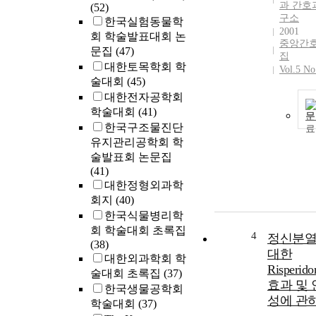
과 간호
(52)
구소
한국실험동물학
2001
회 학술발표대회 논
중앙간
문집
(47)
집
대한토목학회 학
Vol.5 No
술대회
(45)
대한전자공학회
학술대회
(41)
문
한국구조물진단
유지관리공학회 학
술발표회 논문집
(41)
대한정형외과학
회지
(40)
한국식물병리학
회 학술대회 초록집
4
정신분
(38)
대한
대한외과학회 학
Risperid
술대회 초록집
(37)
효과 및 
한국생물공학회
성에 관
학술대회
(37)