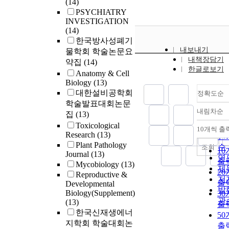
(14)
PSYCHIATRY
INVESTIGATION
(14)
한국방사성폐기
내보내기
물학회 학술논문요
내책장담기
약집
(14)
한글로보기
Anatomy & Cell
Biology
(13)
대한설비공학회
정확도순
학술발표대회논문
내림차순
집
(13)
정
Toxicological
순
10개씩 출
내
Research
(13)
인
Plant Pathology
순
조회
1
Journal
(13)
연
출
Mycobiology
(13)
제
2
Reproductive &
저
출
Developmental
발
Biology(Supplement)
3
관
(13)
출
한국신재생에너
5
지학회 학술대회논
출