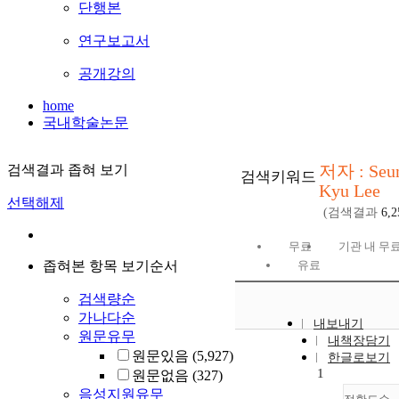
단행본
연구보고서
공개강의
home
국내학술논문
저자 : Seu
검색결과 좁혀 보기
검색키워드
Kyu Lee
선택해제
(검색결과
6,2
무료
기관 내 무
좁혀본 항목 보기순서
유료
검색량순
가나다순
내보내기
원문유무
내책장담기
원문있음
(5,927)
한글로보기
1
원문없음
(327)
음성지원유무