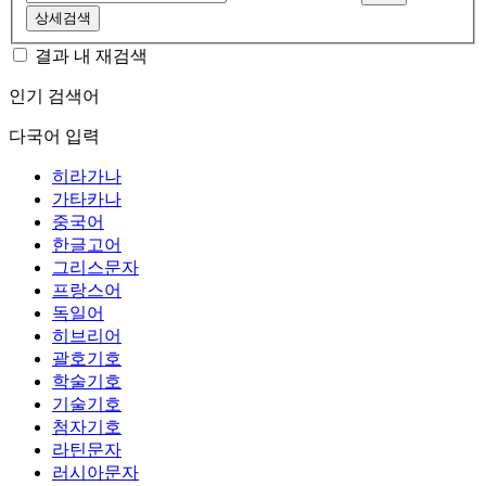
상세검색
결과 내 재검색
인기 검색어
다국어 입력
히라가나
가타카나
중국어
한글고어
그리스문자
프랑스어
독일어
히브리어
괄호기호
학술기호
기술기호
첨자기호
라틴문자
러시아문자