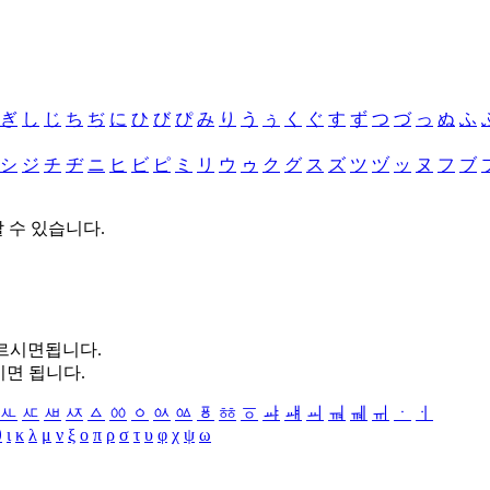
ぎ
し
じ
ち
ぢ
に
ひ
び
ぴ
み
り
う
ぅ
く
ぐ
す
ず
つ
づ
っ
ぬ
ふ
シ
ジ
チ
ヂ
ニ
ヒ
ビ
ピ
ミ
リ
ウ
ゥ
ク
グ
ス
ズ
ツ
ヅ
ッ
ヌ
フ
ブ
할 수 있습니다.
누르시면됩니다.
시면 됩니다.
ㅻ
ㅼ
ㅽ
ㅾ
ㅿ
ㆀ
ㆁ
ㆂ
ㆃ
ㆄ
ㆅ
ㆆ
ㆇ
ㆈ
ㆉ
ㆊ
ㆋ
ㆌ
ㆍ
ㆎ
θ
ι
κ
λ
μ
ν
ξ
ο
π
ρ
σ
τ
υ
φ
χ
ψ
ω