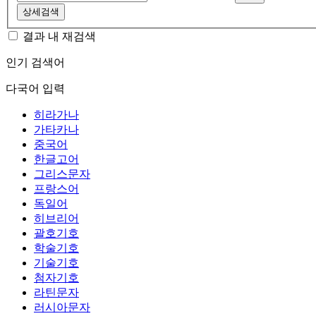
상세검색
결과 내 재검색
인기 검색어
다국어 입력
히라가나
가타카나
중국어
한글고어
그리스문자
프랑스어
독일어
히브리어
괄호기호
학술기호
기술기호
첨자기호
라틴문자
러시아문자