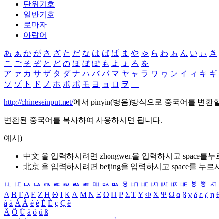
단위기호
일반기호
로마자
아랍어
あ
ぁ
か
が
さ
ざ
た
だ
な
は
ば
ぱ
ま
や
ゃ
ら
わ
ゎ
ん
い
ぃ
き
こ
ご
そ
ぞ
と
ど
の
ほ
ぼ
ぽ
も
よ
ょ
ろ
を
ア
ァ
カ
サ
ザ
タ
ダ
ナ
ハ
バ
パ
マ
ヤ
ャ
ラ
ワ
ヮ
ン
イ
ィ
キ
ギ
ソ
ゾ
ト
ド
ノ
ホ
ボ
ポ
モ
ヨ
ョ
ロ
ヲ
―
http://chineseinput.net/
에서 pinyin(병음)방식으로 중국어를 변환
변환된 중국어를 복사하여 사용하시면 됩니다.
예시)
中文 을 입력하시려면
zhongwen
을 입력하시고 space를
北京 을 입력하시려면
beijing
을 입력하시고 space를 누르
ㅥ
ㅦ
ㅧ
ㅨ
ㅩ
ㅪ
ㅫ
ㅬ
ㅭ
ㅮ
ㅯ
ㅰ
ㅱ
ㅲ
ㅳ
ㅴ
ㅵ
ㅶ
ㅷ
ㅸ
ㅹ
ㅺ
Α
Β
Γ
Δ
Ε
Ζ
Η
Θ
Ι
Κ
Λ
Μ
Ν
Ξ
Ο
Π
Ρ
Σ
Τ
Υ
Φ
Χ
Ψ
Ω
α
β
γ
δ
ε
ζ
η
á
à
Á
À
é
è
É
È
ç
Ç
ê
Ä
Ö
Ü
ä
ö
ü
ß