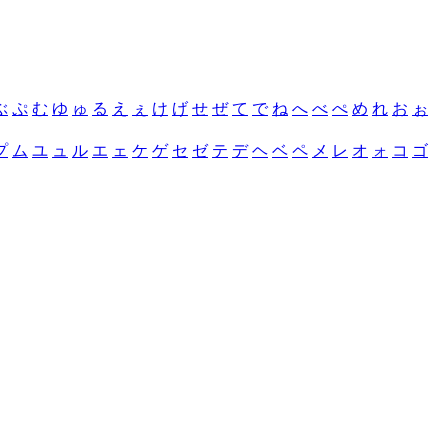
ぶ
ぷ
む
ゆ
ゅ
る
え
ぇ
け
げ
せ
ぜ
て
で
ね
へ
べ
ぺ
め
れ
お
ぉ
プ
ム
ユ
ュ
ル
エ
ェ
ケ
ゲ
セ
ゼ
テ
デ
ヘ
ベ
ペ
メ
レ
オ
ォ
コ
ゴ