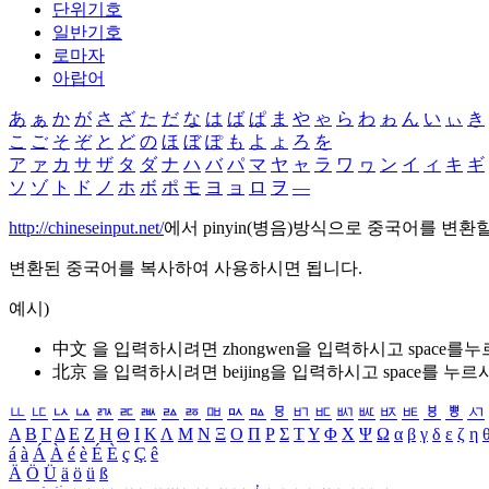
단위기호
일반기호
로마자
아랍어
あ
ぁ
か
が
さ
ざ
た
だ
な
は
ば
ぱ
ま
や
ゃ
ら
わ
ゎ
ん
い
ぃ
き
こ
ご
そ
ぞ
と
ど
の
ほ
ぼ
ぽ
も
よ
ょ
ろ
を
ア
ァ
カ
サ
ザ
タ
ダ
ナ
ハ
バ
パ
マ
ヤ
ャ
ラ
ワ
ヮ
ン
イ
ィ
キ
ギ
ソ
ゾ
ト
ド
ノ
ホ
ボ
ポ
モ
ヨ
ョ
ロ
ヲ
―
http://chineseinput.net/
에서 pinyin(병음)방식으로 중국어를 변환
변환된 중국어를 복사하여 사용하시면 됩니다.
예시)
中文 을 입력하시려면
zhongwen
을 입력하시고 space를
北京 을 입력하시려면
beijing
을 입력하시고 space를 누르
ㅥ
ㅦ
ㅧ
ㅨ
ㅩ
ㅪ
ㅫ
ㅬ
ㅭ
ㅮ
ㅯ
ㅰ
ㅱ
ㅲ
ㅳ
ㅴ
ㅵ
ㅶ
ㅷ
ㅸ
ㅹ
ㅺ
Α
Β
Γ
Δ
Ε
Ζ
Η
Θ
Ι
Κ
Λ
Μ
Ν
Ξ
Ο
Π
Ρ
Σ
Τ
Υ
Φ
Χ
Ψ
Ω
α
β
γ
δ
ε
ζ
η
á
à
Á
À
é
è
É
È
ç
Ç
ê
Ä
Ö
Ü
ä
ö
ü
ß