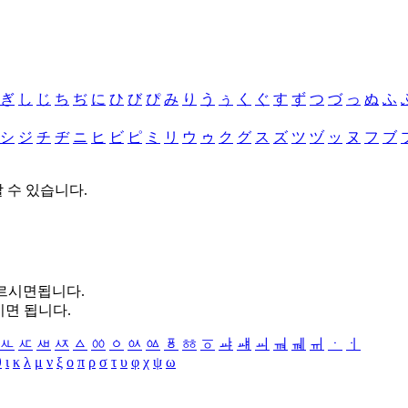
ぎ
し
じ
ち
ぢ
に
ひ
び
ぴ
み
り
う
ぅ
く
ぐ
す
ず
つ
づ
っ
ぬ
ふ
シ
ジ
チ
ヂ
ニ
ヒ
ビ
ピ
ミ
リ
ウ
ゥ
ク
グ
ス
ズ
ツ
ヅ
ッ
ヌ
フ
ブ
할 수 있습니다.
누르시면됩니다.
시면 됩니다.
ㅻ
ㅼ
ㅽ
ㅾ
ㅿ
ㆀ
ㆁ
ㆂ
ㆃ
ㆄ
ㆅ
ㆆ
ㆇ
ㆈ
ㆉ
ㆊ
ㆋ
ㆌ
ㆍ
ㆎ
θ
ι
κ
λ
μ
ν
ξ
ο
π
ρ
σ
τ
υ
φ
χ
ψ
ω