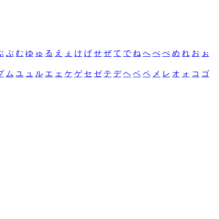
ぶ
ぷ
む
ゆ
ゅ
る
え
ぇ
け
げ
せ
ぜ
て
で
ね
へ
べ
ぺ
め
れ
お
ぉ
プ
ム
ユ
ュ
ル
エ
ェ
ケ
ゲ
セ
ゼ
テ
デ
ヘ
ベ
ペ
メ
レ
オ
ォ
コ
ゴ