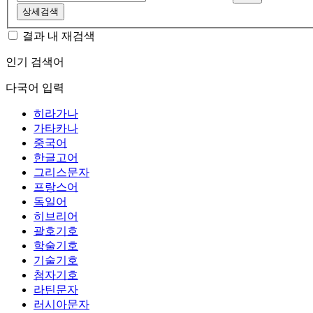
상세검색
결과 내 재검색
인기 검색어
다국어 입력
히라가나
가타카나
중국어
한글고어
그리스문자
프랑스어
독일어
히브리어
괄호기호
학술기호
기술기호
첨자기호
라틴문자
러시아문자