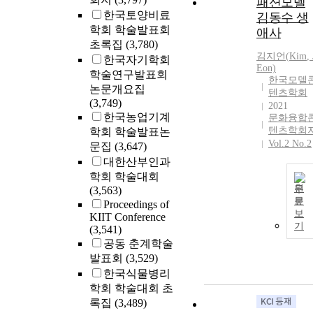
패션모델
한국토양비료
김동수 생
학회 학술발표회
애사
초록집
(3,780)
김지언(
Kim
, 
한국자기학회
Eon)
학술연구발표회
한국모델
논문개요집
텐츠학회
(3,749)
2021
한국농업기계
문화융합
텐츠학회
학회 학술발표논
Vol.2 No.2
문집
(3,647)
대한산부인과
학회 학술대회
원
(3,563)
문
Proceedings of
보
KIIT Conference
기
(3,541)
공동 춘계학술
발표회
(3,529)
한국식물병리
학회 학술대회 초
록집
(3,489)