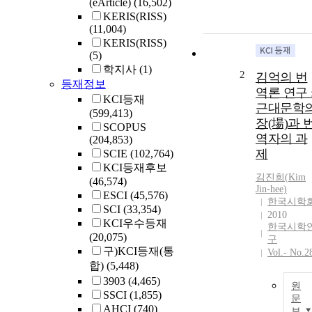
(eArticle)
(16,502)
KERIS(RISS)
(11,004)
KERIS(RISS)
(5)
학지사
(1)
2
김억의 번
등재정보
역론 연구 
KCI등재
근대문학
(599,413)
장(場)과 
SCOPUS
역자의 과
(204,853)
제
SCIE
(102,764)
KCI등재후보
김진희(
Kim
(46,574)
Jin-hee)
ESCI
(45,576)
한국시학
SCI
(33,354)
2010
KCI우수등재
한국시학
(20,075)
구
구)KCI등재(통
Vol.- No.2
합)
(5,448)
3903
(4,465)
원
SSCI
(1,855)
문
AHCI
(740)
보