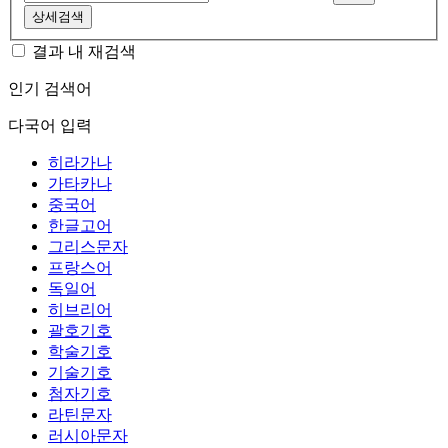
상세검색
결과 내 재검색
인기 검색어
다국어 입력
히라가나
가타카나
중국어
한글고어
그리스문자
프랑스어
독일어
히브리어
괄호기호
학술기호
기술기호
첨자기호
라틴문자
러시아문자