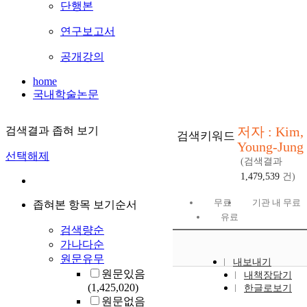
단행본
연구보고서
공개강의
home
국내학술논문
저자 : Kim,
검색결과 좁혀 보기
검색키워드
Young-Jung
선택해제
(검색결과
1,479,539
건)
무료
기관 내 무료
좁혀본 항목 보기순서
유료
검색량순
가나다순
원문유무
내보내기
원문있음
내책장담기
(1,425,020)
한글로보기
원문없음