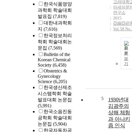
고려대학
한국식품영양
아세아문
과학회 학술대회
연구소
발표집
(7,819)
2015
대한내과학회
亞細亞硏
지
(7,616)
Vol.58 No.
한국정보처리
학회 학술대회논
문집
(7,569)
원
문
Bulletin of the
보
Korean Chemical
기
Society
(6,458)
Obstetrics &
Gynecology
Science
(6,205)
한국생산제조
시스템학회 학술
5
1930년대
발표대회 논문집
(5,991)
김광주의
한국소음진동
상해 체험
공학회 학술대회
과 아나키
논문집
(5,904)
즘 인식
한국자동차공