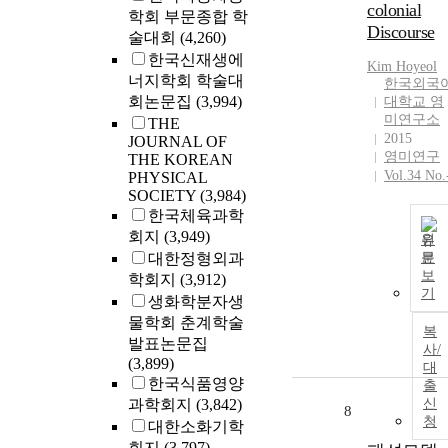
colonial
학회 부문종합 학
Discourse
술대회
(4,260)
한국신재생에
Kim
Hoyeol
너지학회 학술대
한국외국
회논문집
(3,994)
대학교 영
미연구소
THE
2015
JOURNAL OF
영미연구
THE KOREAN
Vol.34 No.
PHYSICAL
SOCIETY
(3,984)
한국체육과학
회지
(3,949)
원
대한정형외과
문
보
학회지
(3,912)
기
생화학분자생
물학회 춘계학술
복
발표논문집
사/
(3,899)
대
한국식품영양
출
과학회지
(3,842)
신
8
청
대한소화기학
회지
(3,797)