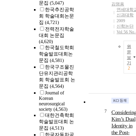
문집
(5,047)
김명용
한국추진공학
연세대학
신과대학
회 학술대회논문
2009
집
(4,721)
신학논단
전력전자학술
Vol.56 No.
대회 논문집
(4,620)
원
한국철도학회
문
학술발표대회논
보
문집
(4,581)
기
한국구조물진
2
단유지관리공학
회 학술발표회 논
문집
(4,564)
Journal of
Korean
neurosurgical
society
(4,563)
7
Considerin
대한건축학회
Kim’s Dual
학술발표대회 논
Identity in
문집
(4,513)
the Post-
한국자동차공