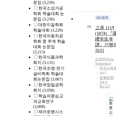
문집
(3,239)
한국소성가공
학회 학술대회 논
문집
(3,236)
대한지질학회
10
고종 11년
학술대회
(3,229)
(1874) 『
한국자동차공
纓先生年
학회 춘 추계 학술
譜』간행
대회 논문집
의미
(3,213)
한국식품과학
김영두(
Kim
회지
(3,131)
Youngdoo)
한국조명·전기
한국사학
2017
설비학회 학술대
史學硏究
회논문집
(3,067)
Vol.0
한국정밀공학
No.127
회지
(3,058)
학습자중심교
과교육연구
원
(3,008)
문
제어로봇시스
보