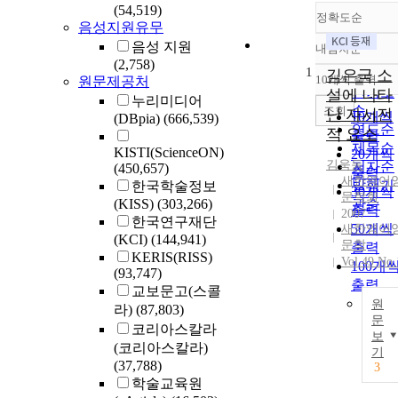
(54,519)
정확도순
음성지원유무
음성 지원
내림차순
정확도
(2,758)
1
순
김은국 소
10개씩 출력
원문제공처
내림차
인기도
설에 나타
누리미디어
순
조회
난 자서전
10개씩
(DBpia)
(666,539)
연도순
적 요소
출력
제목순
KISTI(ScienceON)
20개씩
김욱동
저자순
(450,657)
출력
새한영어
발행기
한국학술정보
30개씩
문학회
(KISS)
(303,266)
관순
출력
2007
한국연구재단
50개씩
새한영어
(KCI)
(144,941)
문학
출력
KERIS(RISS)
Vol.49 No.
100개
(93,747)
출력
교보문고(스콜
원
라)
(87,803)
문
코리아스칼라
보
(코리아스칼라)
기
(37,788)
3
학술교육원