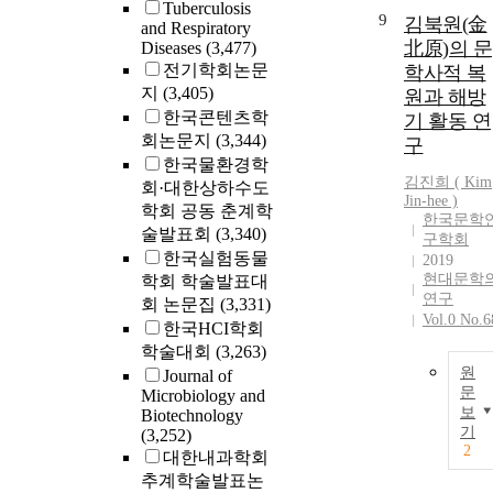
Tuberculosis
9
김북원(金
and Respiratory
北原)의 문
Diseases
(3,477)
전기학회논문
학사적 복
지
(3,405)
원과 해방
한국콘텐츠학
기 활동 연
회논문지
(3,344)
구
한국물환경학
김진희 (
Kim
회·대한상하수도
Jin-hee )
학회 공동 춘계학
한국문학
술발표회
(3,340)
구학회
한국실험동물
2019
현대문학
학회 학술발표대
연구
회 논문집
(3,331)
Vol.0 No.6
한국HCI학회
학술대회
(3,263)
원
Journal of
문
Microbiology and
보
Biotechnology
기
(3,252)
2
대한내과학회
추계학술발표논