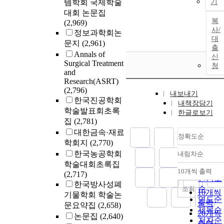
템학회 국제학술
기
대회 논문집
복
(2,969)
사/
정보과학회논
대
문지
(2,961)
출
Annals of
신
Surgical Treatment
청
and
Research(ASRT)
(2,796)
내보내기
한국진공학회
내책장담기
학술발표회초록
한글로보기
집
(2,781)
대한금속·재료
정확도순
학회지
(2,770)
한국농공학회
내림차순
정확도
학술대회초록집
순
10개씩 출력
(2,717)
내림차
인기도
한국방사성폐
순
조회
10개씩
기물학회 학술논
연도순
출력
문요약집
(2,658)
제목순
20개씩
논문집
(2,640)
저자순
출력