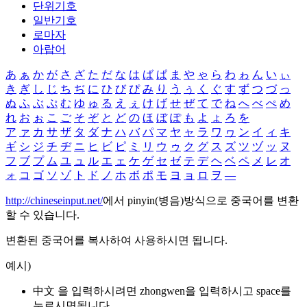
단위기호
일반기호
로마자
아랍어
あ
ぁ
か
が
さ
ざ
た
だ
な
は
ば
ぱ
ま
や
ゃ
ら
わ
ゎ
ん
い
ぃ
き
ぎ
し
じ
ち
ぢ
に
ひ
び
ぴ
み
り
う
ぅ
く
ぐ
す
ず
つ
づ
っ
ぬ
ふ
ぶ
ぷ
む
ゆ
ゅ
る
え
ぇ
け
げ
せ
ぜ
て
で
ね
へ
べ
ぺ
め
れ
お
ぉ
こ
ご
そ
ぞ
と
ど
の
ほ
ぼ
ぽ
も
よ
ょ
ろ
を
ア
ァ
カ
サ
ザ
タ
ダ
ナ
ハ
バ
パ
マ
ヤ
ャ
ラ
ワ
ヮ
ン
イ
ィ
キ
ギ
シ
ジ
チ
ヂ
ニ
ヒ
ビ
ピ
ミ
リ
ウ
ゥ
ク
グ
ス
ズ
ツ
ヅ
ッ
ヌ
フ
ブ
プ
ム
ユ
ュ
ル
エ
ェ
ケ
ゲ
セ
ゼ
テ
デ
ヘ
ベ
ペ
メ
レ
オ
ォ
コ
ゴ
ソ
ゾ
ト
ド
ノ
ホ
ボ
ポ
モ
ヨ
ョ
ロ
ヲ
―
http://chineseinput.net/
에서 pinyin(병음)방식으로 중국어를 변환
할 수 있습니다.
변환된 중국어를 복사하여 사용하시면 됩니다.
예시)
中文 을 입력하시려면
zhongwen
을 입력하시고 space를
누르시면됩니다.