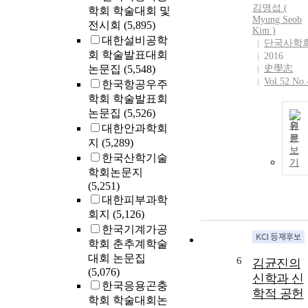
김명섭 (
학회 학술대회 및
Myung Seob
전시회
(5,895)
Kim
)
대한설비공학
단국사학
회 학술발표대회
2016
논문집
(5,548)
史學志
Vol.52 No.
한국항공우주
학회 학술발표회
논문집
(5,526)
원
대한안과학회
문
지
(5,289)
보
한국산학기술
기
학회논문지
(5,251)
대한피부과학
회지
(5,126)
한국기계가공
학회 춘추계학술
대회 논문집
6
김균진의
(5,076)
신학과 신
한국응용곤충
학적 공헌
학회 학술대회논