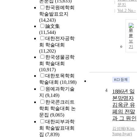
논문집
(15,633)
문지
한국원예학회
Vol.2 No.-
학술발표요지
(14,243)
論文集
원
(11,544)
문
대한전자공학
보
회 학술대회
기
(11,202)
한국생물공학
회 학술대회
(10,917)
대한토목학회
학술대회
(10,198)
원예과학기술
4
1886년 일
지
(9,149)
본망명자
한국콘크리트
김옥균 유
학회 학술대회 논
폐의 전말
문집
(9,065)
과 그 원인
대한피부과학
회 학술발표대회
김성혜(
Kim
,
Sung-hyae)
집
(7,839)