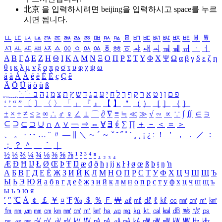
北京 을 입력하시려면
beijing
을 입력하시고 space를 누르
시면 됩니다.
ㅥ
ㅦ
ㅧ
ㅨ
ㅩ
ㅪ
ㅫ
ㅬ
ㅭ
ㅮ
ㅯ
ㅰ
ㅱ
ㅲ
ㅳ
ㅴ
ㅵ
ㅶ
ㅷ
ㅸ
ㅹ
ㅺ
ㅻ
ㅼ
ㅽ
ㅾ
ㅿ
ㆀ
ㆁ
ㆂ
ㆃ
ㆄ
ㆅ
ㆆ
ㆇ
ㆈ
ㆉ
ㆊ
ㆋ
ㆌ
ㆍ
ㆎ
Α
Β
Γ
Δ
Ε
Ζ
Η
Θ
Ι
Κ
Λ
Μ
Ν
Ξ
Ο
Π
Ρ
Σ
Τ
Υ
Φ
Χ
Ψ
Ω
α
β
γ
δ
ε
ζ
η
θ
ι
κ
λ
μ
ν
ξ
ο
π
ρ
σ
τ
υ
φ
χ
ψ
ω
á
à
Á
À
é
è
É
È
ç
Ç
ê
Ä
Ö
Ü
ä
ö
ü
ß
ְ
ֳ
ֲ
ֱ
ָ
ַ
ֵ
ֶ
ִ
ֹ
ּ
ֻ
ׂ
ׁ
ּ
ב
ה
נ
מ
צ
ת
ץ
ש
ד
ג
כ
ע
י
ח
ל
ך
ף
ק
ר
א
ט
ו
ן
ם
פ
‘
’
“
”
〔
〕
〈
〉
「
」
『
』
【
】
＂
（
）
［
］
｛
｝
±
×
÷
≠
≤
≥
∞
∴
♂
♀
∠
⊥
⌒
∂
∇
≡
≒
≪
≫
√
∽
∝
∵
∫
∬
∈
∋
⊆
⊇
⊂
⊃
∪
∩
∧
∨
￢
⇒
⇔
∀
∃
∮
∑
∏
＋
－
＜
＝
＞
、
。
·
‥
…
¨
〃
―
∥
＼
∼
´
～
ˇ
˘
˝
˚
˙
¸
˛
¡
¿
ː
！
＇
，
．
／
：
；
？
＾
＿
｀
｜
½
⅓
⅔
¼
¾
⅛
⅜
⅝
⅞
¹
²
³
⁴
ⁿ
₁
₂
₃
₄
Æ
Ð
Ħ
Ĳ
Ł
Ø
Œ
Þ
Ŧ
Ŋ
æ
đ
ð
ħ
ı
ĳ
ĸ
ŀ
ł
ø
œ
ß
þ
ŧ
ŋ
ŉ
А
Б
В
Г
Д
Е
Ё
Ж
З
И
Й
К
Л
М
Н
О
П
Р
С
Т
У
Ф
Х
Ц
Ч
Ш
Щ
Ъ
Ы
Ь
Э
Ю
Я
а
б
в
г
д
е
ё
ж
з
и
й
к
л
м
н
о
п
р
с
т
у
ф
х
ц
ч
ш
щ
ъ
ы
ь
э
ю
я
′
″
℃
Å
￠
￡
￥
¤
℉
‰
＄
％
Ｆ
￦
㎕
㎖
㎗
ℓ
㎘
㏄
㎣
㎤
㎥
㎦
㎙
㎚
㎛
㎜
㎝
㎞
㎟
㎠
㎡
㎢
㏊
㎍
㎎
㎏
㏏
㎈
㎉
㏈
㎧
㎨
㎰
㎱
㎲
㎳
㎴
㎵
㎶
㎷
㎸
㎹
㎀
㎁
㎂
㎃
㎄
㎺
㎻
㎽
㎾
㎿
㎐
㎑