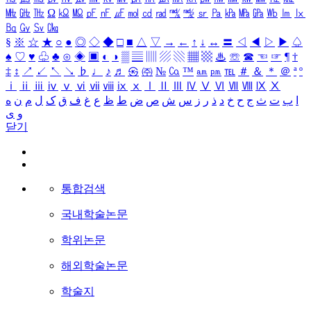
㎒
㎓
㎔
Ω
㏀
㏁
㎊
㎋
㎌
㏖
㏅
㎭
㎮
㎯
㏛
㎩
㎪
㎫
㎬
㏝
㏐
㏓
㏃
㏉
㏜
㏆
§
※
☆
★
○
●
◎
◇
◆
□
■
△
▽
→
←
↑
↓
↔
〓
◁
◀
▷
▶
♤
♠
♡
♥
♧
♣
⊙
◈
▣
◐
◑
▒
▤
▥
▨
▧
▦
▩
♨
☏
☎
☜
☞
¶
†
‡
↕
↗
↙
↖
↘
♭
♩
♪
♬
㉿
㈜
№
㏇
™
㏂
㏘
℡
＃
＆
＊
＠
ª
º
ⅰ
ⅱ
ⅲ
ⅳ
ⅴ
ⅵ
ⅶ
ⅷ
ⅸ
ⅹ
Ⅰ
Ⅱ
Ⅲ
Ⅳ
Ⅴ
Ⅵ
Ⅶ
Ⅷ
Ⅸ
Ⅹ
ا
ب
ت
ث
ج
ح
خ
د
ذ
ر
ز
س
ش
ص
ض
ط
ظ
ع
غ
ف
ق
ک
ل
م
ن
ه
و
ی
닫기
통합검색
국내학술논문
학위논문
해외학술논문
학술지