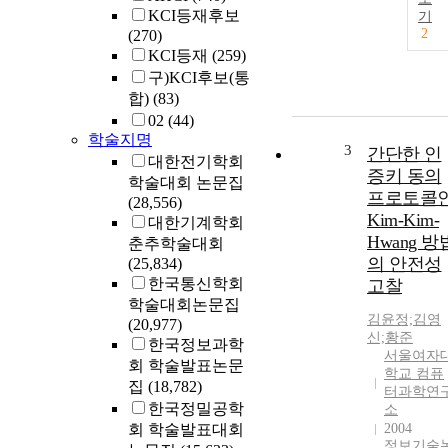
KCI등재후보
기
2
(270)
KCI등재
(259)
구)KCI후보(통
합)
(83)
02
(44)
학술지명
3
간단한 인
대한전기학회
증키 동의
학술대회 논문집
프로토콜
(28,556)
Kim-Kim-
대한기계학회
Hwang 방
춘추학술대회
의 안전성
(25,834)
한국통신학회
고찰
학술대회논문집
김윤정;김영
(20,977)
신;황준
한국정보과학
서울여자
회 학술발표논문
학교 컴퓨
집
(18,782)
터과학연
한국정밀공학
소
회 학술발표대회
2004
정보기술