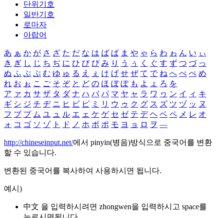
단위기호
일반기호
로마자
아랍어
あ
ぁ
か
が
さ
ざ
た
だ
な
は
ば
ぱ
ま
や
ゃ
ら
わ
ゎ
ん
い
ぃ
き
ぎ
し
じ
ち
ぢ
に
ひ
び
ぴ
み
り
う
ぅ
く
ぐ
す
ず
つ
づ
っ
ぬ
ふ
ぶ
ぷ
む
ゆ
ゅ
る
え
ぇ
け
げ
せ
ぜ
て
で
ね
へ
べ
ぺ
め
れ
お
ぉ
こ
ご
そ
ぞ
と
ど
の
ほ
ぼ
ぽ
も
よ
ょ
ろ
を
ア
ァ
カ
サ
ザ
タ
ダ
ナ
ハ
バ
パ
マ
ヤ
ャ
ラ
ワ
ヮ
ン
イ
ィ
キ
ギ
シ
ジ
チ
ヂ
ニ
ヒ
ビ
ピ
ミ
リ
ウ
ゥ
ク
グ
ス
ズ
ツ
ヅ
ッ
ヌ
フ
ブ
プ
ム
ユ
ュ
ル
エ
ェ
ケ
ゲ
セ
ゼ
テ
デ
ヘ
ベ
ペ
メ
レ
オ
ォ
コ
ゴ
ソ
ゾ
ト
ド
ノ
ホ
ボ
ポ
モ
ヨ
ョ
ロ
ヲ
―
http://chineseinput.net/
에서 pinyin(병음)방식으로 중국어를 변환
할 수 있습니다.
변환된 중국어를 복사하여 사용하시면 됩니다.
예시)
中文 을 입력하시려면
zhongwen
을 입력하시고 space를
누르시면됩니다.