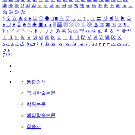
㎒
㎓
㎔
Ω
㏀
㏁
㎊
㎋
㎌
㏖
㏅
㎭
㎮
㎯
㏛
㎩
㎪
㎫
㎬
㏝
㏐
㏓
㏃
㏉
㏜
㏆
§
※
☆
★
○
●
◎
◇
◆
□
■
△
▽
→
←
↑
↓
↔
〓
◁
◀
▷
▶
♤
♠
♡
♥
♧
♣
⊙
◈
▣
◐
◑
▒
▤
▥
▨
▧
▦
▩
♨
☏
☎
☜
☞
¶
†
‡
↕
↗
↙
↖
↘
♭
♩
♪
♬
㉿
㈜
№
㏇
™
㏂
㏘
℡
＃
＆
＊
＠
ª
º
ⅰ
ⅱ
ⅲ
ⅳ
ⅴ
ⅵ
ⅶ
ⅷ
ⅸ
ⅹ
Ⅰ
Ⅱ
Ⅲ
Ⅳ
Ⅴ
Ⅵ
Ⅶ
Ⅷ
Ⅸ
Ⅹ
ا
ب
ت
ث
ج
ح
خ
د
ذ
ر
ز
س
ش
ص
ض
ط
ظ
ع
غ
ف
ق
ک
ل
م
ن
ه
و
ی
닫기
통합검색
국내학술논문
학위논문
해외학술논문
학술지