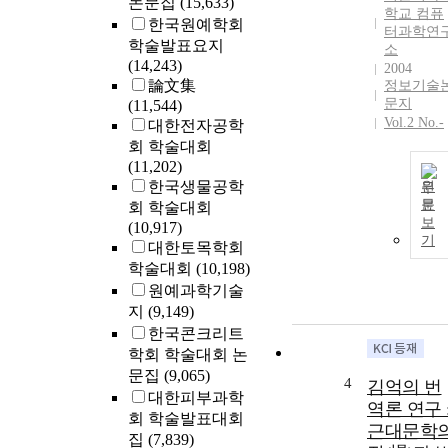
논문집
(15,633)
학교 컴퓨
한국원예학회
터과학연
학술발표요지
소
(14,243)
2004
論文集
정보기술
문지
(11,544)
Vol.2 No.-
대한전자공학
회 학술대회
(11,202)
한국생물공학
원
문
회 학술대회
보
(10,917)
기
대한토목학회
학술대회
(10,198)
원예과학기술
지
(9,149)
한국콘크리트
학회 학술대회 논
문집
(9,065)
4
김억의 번
대한피부과학
역론 연구 
회 학술발표대회
근대문학
집
(7,839)