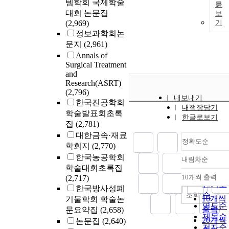
템학회 국제학술
문
대회 논문집
보
(2,969)
기
정보과학회논
문지
(2,961)
Annals of
Surgical Treatment
and
Research(ASRT)
(2,796)
내보내기
한국진공학회
내책장담기
학술발표회초록
한글로보기
집
(2,781)
대한금속·재료
정확도순
학회지
(2,770)
한국농공학회
내림차순
정확도
학술대회초록집
순
10개씩 출력
(2,717)
내림차
인기도
한국방사성폐
순
조회
10개씩
기물학회 학술논
연도순
출력
문요약집
(2,658)
제목순
20개씩
논문집
(2,640)
저자순