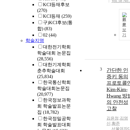
Vol.58 No.
KCI등재후보
(270)
KCI등재
(259)
원
구)KCI후보(통
문
합)
(83)
보
02
(44)
기
학술지명
대한전기학회
학술대회 논문집
(28,556)
대한기계학회
3
간단한 인
춘추학술대회
증키 동의
(25,834)
한국통신학회
프로토콜
학술대회논문집
Kim-Kim-
(20,977)
Hwang 방
한국정보과학
의 안전성
회 학술발표논문
고찰
집
(18,782)
한국정밀공학
김윤정;김영
신;황준
회 학술발표대회
서울여자