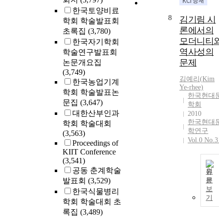
한국토양비료
8
김기림 시
학회 학술발표회
론에서의
초록집
(3,780)
모더니티
한국자기학회
역사성의
학술연구발표회
문제
논문개요집
(3,749)
김예리(
Kim
한국농업기계
Ye-rhee)
학회 학술발표논
한국현대
문집
(3,647)
학회
대한산부인과
2010
한국현대
학회 학술대회
학연구
(3,563)
Vol.0 No.3
Proceedings of
KIIT Conference
(3,541)
공동 춘계학술
원
발표회
(3,529)
문
보
한국식물병리
기
학회 학술대회 초
록집
(3,489)