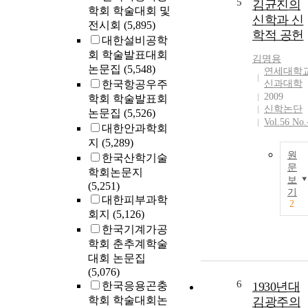
5
김균진의
학회 학술대회 및
신학과 신
전시회
(5,895)
학적 공헌
대한설비공학
회 학술발표대회
김명용
논문집
(5,548)
연세대학
한국항공우주
신과대학
2009
학회 학술발표회
신학논단
논문집
(5,526)
Vol.56 No.
대한안과학회
지
(5,289)
원
한국산학기술
문
학회논문지
보
(5,251)
기
대한피부과학
2
회지
(5,126)
한국기계가공
학회 춘추계학술
대회 논문집
(5,076)
6
한국응용곤충
1930년대
학회 학술대회논
김광주의