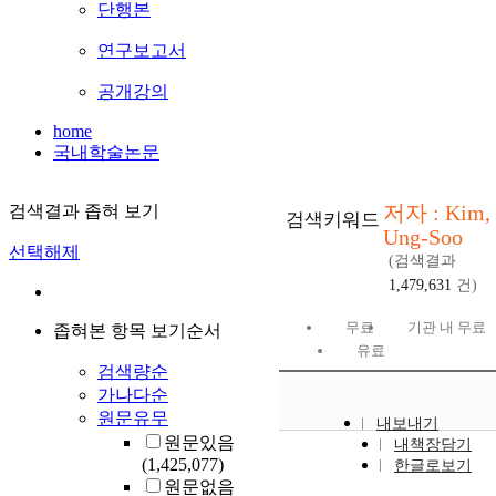
단행본
연구보고서
공개강의
home
국내학술논문
저자 : Kim,
검색결과 좁혀 보기
검색키워드
Ung-Soo
선택해제
(검색결과
1,479,631
건)
무료
기관 내 무료
좁혀본 항목 보기순서
유료
검색량순
가나다순
원문유무
내보내기
원문있음
내책장담기
(1,425,077)
한글로보기
원문없음