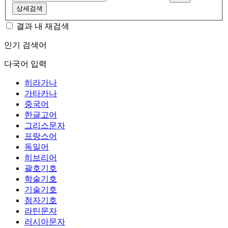
상세검색
결과 내 재검색
인기 검색어
다국어 입력
히라가나
가타카나
중국어
한글고어
그리스문자
프랑스어
독일어
히브리어
괄호기호
학술기호
기술기호
첨자기호
라틴문자
러시아문자