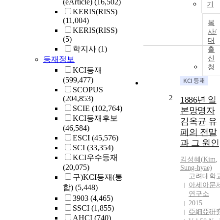
(eArticle)
(16,502)
기
KERIS(RISS)
(11,004)
복
KERIS(RISS)
사/
(5)
대
학지사
(1)
출
신
등재정보
청
KCI등재
(599,477)
SCOPUS
2
(204,853)
1886년 일
SCIE
(102,764)
본망명자
KCI등재후보
김옥균 유
(46,584)
폐의 전말
ESCI
(45,576)
과 그 원인
SCI
(33,354)
KCI우수등재
김성혜(
Kim
,
(20,075)
Sung-hyae)
고려대학
구)KCI등재(통
아세아문
합)
(5,448)
연구소
3903
(4,465)
2015
SSCI
(1,855)
亞細亞硏
AHCI
(740)