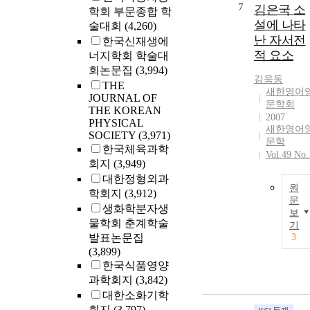
7
김은국 소
학회 부문종합 학
설에 나타
술대회
(4,260)
난 자서전
한국신재생에
적 요소
너지학회 학술대
회논문집
(3,994)
김욱동
THE
새한영어
JOURNAL OF
문학회
THE KOREAN
2007
PHYSICAL
새한영어
SOCIETY
(3,971)
문학
한국체육과학
Vol.49 No.
회지
(3,949)
대한정형외과
원
학회지
(3,912)
문
생화학분자생
보
물학회 춘계학술
기
발표논문집
3
(3,899)
한국식품영양
과학회지
(3,842)
대한소화기학
회지
(3,797)