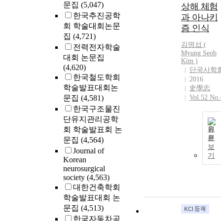
문집
(5,047)
상해 체험
한국추진공학
과 아나키
회 학술대회논문
즘 인식
집
(4,721)
김명섭 (
전력전자학술
Myung Seob
대회 논문집
Kim
)
(4,620)
단국사학
한국철도학회
2016
학술발표대회논
史學志
문집
(4,581)
Vol.52 No.
한국구조물진
단유지관리공학
회 학술발표회 논
원
문
문집
(4,564)
보
Journal of
기
Korean
neurosurgical
society
(4,563)
대한건축학회
학술발표대회 논
문집
(4,513)
한국자동차공