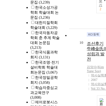
보
문집
(3,239)
기
한국소성가공
2
학회 학술대회 논
문집
(3,236)
대한지질학회
학술대회
(3,229)
한국자동차공
학회 춘 추계 학술
대회 논문집
10
조선후기
(3,213)
牛峰金氏
한국식품과학
성립과 발
회지
(3,131)
전
한국조명·전기
설비학회 학술대
김양수(
Kim
Yang Soo)
회논문집
(3,067)
역사실학
한국정밀공학
2007
회지
(3,058)
역사와실
학습자중심교
Vol.33 No.
과교육연구
(3,008)
제어로봇시스
원