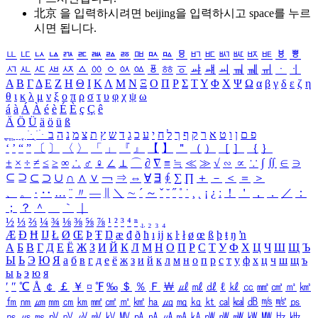
北京 을 입력하시려면
beijing
을 입력하시고 space를 누르
시면 됩니다.
ㅥ
ㅦ
ㅧ
ㅨ
ㅩ
ㅪ
ㅫ
ㅬ
ㅭ
ㅮ
ㅯ
ㅰ
ㅱ
ㅲ
ㅳ
ㅴ
ㅵ
ㅶ
ㅷ
ㅸ
ㅹ
ㅺ
ㅻ
ㅼ
ㅽ
ㅾ
ㅿ
ㆀ
ㆁ
ㆂ
ㆃ
ㆄ
ㆅ
ㆆ
ㆇ
ㆈ
ㆉ
ㆊ
ㆋ
ㆌ
ㆍ
ㆎ
Α
Β
Γ
Δ
Ε
Ζ
Η
Θ
Ι
Κ
Λ
Μ
Ν
Ξ
Ο
Π
Ρ
Σ
Τ
Υ
Φ
Χ
Ψ
Ω
α
β
γ
δ
ε
ζ
η
θ
ι
κ
λ
μ
ν
ξ
ο
π
ρ
σ
τ
υ
φ
χ
ψ
ω
á
à
Á
À
é
è
É
È
ç
Ç
ê
Ä
Ö
Ü
ä
ö
ü
ß
ְ
ֳ
ֲ
ֱ
ָ
ַ
ֵ
ֶ
ִ
ֹ
ּ
ֻ
ׂ
ׁ
ּ
ב
ה
נ
מ
צ
ת
ץ
ש
ד
ג
כ
ע
י
ח
ל
ך
ף
ק
ר
א
ט
ו
ן
ם
פ
‘
’
“
”
〔
〕
〈
〉
「
」
『
』
【
】
＂
（
）
［
］
｛
｝
±
×
÷
≠
≤
≥
∞
∴
♂
♀
∠
⊥
⌒
∂
∇
≡
≒
≪
≫
√
∽
∝
∵
∫
∬
∈
∋
⊆
⊇
⊂
⊃
∪
∩
∧
∨
￢
⇒
⇔
∀
∃
∮
∑
∏
＋
－
＜
＝
＞
、
。
·
‥
…
¨
〃
―
∥
＼
∼
´
～
ˇ
˘
˝
˚
˙
¸
˛
¡
¿
ː
！
＇
，
．
／
：
；
？
＾
＿
｀
｜
½
⅓
⅔
¼
¾
⅛
⅜
⅝
⅞
¹
²
³
⁴
ⁿ
₁
₂
₃
₄
Æ
Ð
Ħ
Ĳ
Ł
Ø
Œ
Þ
Ŧ
Ŋ
æ
đ
ð
ħ
ı
ĳ
ĸ
ŀ
ł
ø
œ
ß
þ
ŧ
ŋ
ŉ
А
Б
В
Г
Д
Е
Ё
Ж
З
И
Й
К
Л
М
Н
О
П
Р
С
Т
У
Ф
Х
Ц
Ч
Ш
Щ
Ъ
Ы
Ь
Э
Ю
Я
а
б
в
г
д
е
ё
ж
з
и
й
к
л
м
н
о
п
р
с
т
у
ф
х
ц
ч
ш
щ
ъ
ы
ь
э
ю
я
′
″
℃
Å
￠
￡
￥
¤
℉
‰
＄
％
Ｆ
￦
㎕
㎖
㎗
ℓ
㎘
㏄
㎣
㎤
㎥
㎦
㎙
㎚
㎛
㎜
㎝
㎞
㎟
㎠
㎡
㎢
㏊
㎍
㎎
㎏
㏏
㎈
㎉
㏈
㎧
㎨
㎰
㎱
㎲
㎳
㎴
㎵
㎶
㎷
㎸
㎹
㎀
㎁
㎂
㎃
㎄
㎺
㎻
㎽
㎾
㎿
㎐
㎑