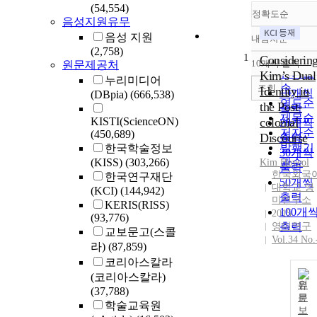
(54,554)
정확도순
음성지원유무
음성 지원
내림차순
정확도
(2,758)
1
순
Considerin
10개씩 출력
원문제공처
내림차
인기도
Kim’s Dual
누리미디어
순
조회
Identity in
10개씩
(DBpia)
(666,538)
연도순
the Post-
출력
제목순
KISTI(ScienceON)
colonial
20개씩
저자순
(450,689)
Discourse
출력
발행기
한국학술정보
30개씩
(KISS)
(303,266)
관순
Kim
Hoyeol
출력
한국외국
한국연구재단
50개씩
대학교 영
(KCI)
(144,942)
출력
미연구소
KERIS(RISS)
100개
2015
(93,776)
영미연구
출력
교보문고(스콜
Vol.34 No.
라)
(87,859)
코리아스칼라
(코리아스칼라)
원
(37,788)
문
학술교육원
보