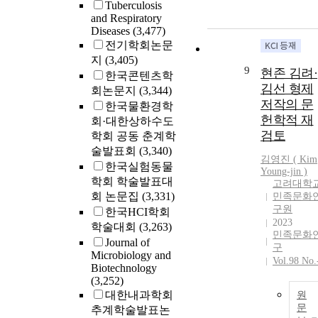
Tuberculosis
and Respiratory
Diseases
(3,477)
전기학회논문
지
(3,405)
9
현존 김려·
한국콘텐츠학
김선 형제
회논문지
(3,344)
저작의 문
한국물환경학
헌학적 재
회·대한상하수도
검토
학회 공동 춘계학
술발표회
(3,340)
김영진 (
Kim
한국실험동물
Young-jin )
학회 학술발표대
고려대학
회 논문집
(3,331)
민족문화
구원
한국HCI학회
2023
학술대회
(3,263)
민족문화
Journal of
구
Microbiology and
Vol.98 No.
Biotechnology
(3,252)
대한내과학회
원
문
추계학술발표논