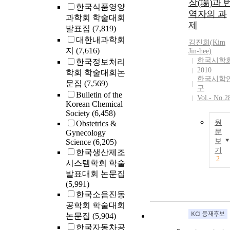
장(場)과 
한국식품영양
역자의 과
과학회 학술대회
제
발표집
(7,819)
대한내과학회
김진희(
Kim
지
(7,616)
Jin-hee)
한국시학
한국정보처리
2010
학회 학술대회논
한국시학
문집
(7,569)
구
Bulletin of the
Vol.- No.2
Korean Chemical
Society
(6,458)
원
Obstetrics &
문
Gynecology
보
Science
(6,205)
기
한국생산제조
2
시스템학회 학술
발표대회 논문집
(5,991)
한국소음진동
공학회 학술대회
논문집
(5,904)
한국자동차공