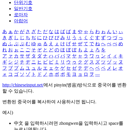
단위기호
일반기호
로마자
아랍어
あ
ぁ
か
が
さ
ざ
た
だ
な
は
ば
ぱ
ま
や
ゃ
ら
わ
ゎ
ん
い
ぃ
き
ぎ
し
じ
ち
ぢ
に
ひ
び
ぴ
み
り
う
ぅ
く
ぐ
す
ず
つ
づ
っ
ぬ
ふ
ぶ
ぷ
む
ゆ
ゅ
る
え
ぇ
け
げ
せ
ぜ
て
で
ね
へ
べ
ぺ
め
れ
お
ぉ
こ
ご
そ
ぞ
と
ど
の
ほ
ぼ
ぽ
も
よ
ょ
ろ
を
ア
ァ
カ
サ
ザ
タ
ダ
ナ
ハ
バ
パ
マ
ヤ
ャ
ラ
ワ
ヮ
ン
イ
ィ
キ
ギ
シ
ジ
チ
ヂ
ニ
ヒ
ビ
ピ
ミ
リ
ウ
ゥ
ク
グ
ス
ズ
ツ
ヅ
ッ
ヌ
フ
ブ
プ
ム
ユ
ュ
ル
エ
ェ
ケ
ゲ
セ
ゼ
テ
デ
ヘ
ベ
ペ
メ
レ
オ
ォ
コ
ゴ
ソ
ゾ
ト
ド
ノ
ホ
ボ
ポ
モ
ヨ
ョ
ロ
ヲ
―
http://chineseinput.net/
에서 pinyin(병음)방식으로 중국어를 변환
할 수 있습니다.
변환된 중국어를 복사하여 사용하시면 됩니다.
예시)
中文 을 입력하시려면
zhongwen
을 입력하시고 space를
누르시면됩니다.