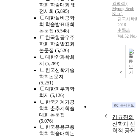
김명섭 (
학회 학술대회 및
Myung Seob
전시회
(5,895)
Kim
)
대한설비공학
단국사학
회 학술발표대회
2016
논문집
(5,548)
史學志
Vol.52 No.
한국항공우주
학회 학술발표회
논문집
(5,526)
원
대한안과학회
문
지
(5,289)
보
한국산학기술
기
학회논문지
(5,251)
대한피부과학
회지
(5,126)
한국기계가공
학회 춘추계학술
대회 논문집
6
김균진의
(5,076)
신학과 신
한국응용곤충
학적 공헌
학회 학술대회논