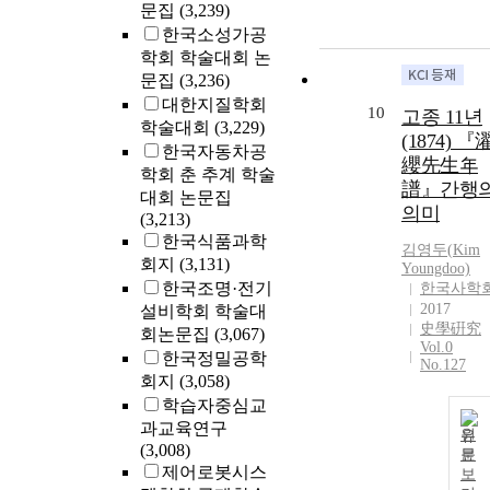
문집
(3,239)
한국소성가공
학회 학술대회 논
문집
(3,236)
대한지질학회
10
고종 11년
학술대회
(3,229)
(1874) 『
한국자동차공
纓先生年
학회 춘 추계 학술
譜』간행
대회 논문집
의미
(3,213)
한국식품과학
김영두(
Kim
회지
(3,131)
Youngdoo)
한국조명·전기
한국사학
2017
설비학회 학술대
史學硏究
회논문집
(3,067)
Vol.0
한국정밀공학
No.127
회지
(3,058)
학습자중심교
과교육연구
원
(3,008)
문
제어로봇시스
보