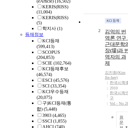
(eArticle)
(16,502)
KERIS(RISS)
(11,004)
KERIS(RISS)
(5)
학지사
(1)
2
김억의 번
등재정보
역론 연구 
KCI등재
근대문학
(599,413)
장(場)과 
SCOPUS
역자의 과
(204,853)
제
SCIE
(102,764)
KCI등재후보
김진희(
Kim
(46,574)
Jin-hee)
ESCI
(45,576)
한국시학
SCI
(33,354)
2010
KCI우수등재
한국시학
(20,075)
구
구)KCI등재(통
Vol.- No.2
합)
(5,448)
3903
(4,465)
원
SSCI
(1,855)
문
AHCI
(740)
보