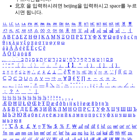
北京 을 입력하시려면
beijing
을 입력하시고 space를 누르
시면 됩니다.
ㅥ
ㅦ
ㅧ
ㅨ
ㅩ
ㅪ
ㅫ
ㅬ
ㅭ
ㅮ
ㅯ
ㅰ
ㅱ
ㅲ
ㅳ
ㅴ
ㅵ
ㅶ
ㅷ
ㅸ
ㅹ
ㅺ
ㅻ
ㅼ
ㅽ
ㅾ
ㅿ
ㆀ
ㆁ
ㆂ
ㆃ
ㆄ
ㆅ
ㆆ
ㆇ
ㆈ
ㆉ
ㆊ
ㆋ
ㆌ
ㆍ
ㆎ
Α
Β
Γ
Δ
Ε
Ζ
Η
Θ
Ι
Κ
Λ
Μ
Ν
Ξ
Ο
Π
Ρ
Σ
Τ
Υ
Φ
Χ
Ψ
Ω
α
β
γ
δ
ε
ζ
η
θ
ι
κ
λ
μ
ν
ξ
ο
π
ρ
σ
τ
υ
φ
χ
ψ
ω
á
à
Á
À
é
è
É
È
ç
Ç
ê
Ä
Ö
Ü
ä
ö
ü
ß
ְ
ֳ
ֲ
ֱ
ָ
ַ
ֵ
ֶ
ִ
ֹ
ּ
ֻ
ׂ
ׁ
ּ
ב
ה
נ
מ
צ
ת
ץ
ש
ד
ג
כ
ע
י
ח
ל
ך
ף
ק
ר
א
ט
ו
ן
ם
פ
‘
’
“
”
〔
〕
〈
〉
「
」
『
』
【
】
＂
（
）
［
］
｛
｝
±
×
÷
≠
≤
≥
∞
∴
♂
♀
∠
⊥
⌒
∂
∇
≡
≒
≪
≫
√
∽
∝
∵
∫
∬
∈
∋
⊆
⊇
⊂
⊃
∪
∩
∧
∨
￢
⇒
⇔
∀
∃
∮
∑
∏
＋
－
＜
＝
＞
、
。
·
‥
…
¨
〃
―
∥
＼
∼
´
～
ˇ
˘
˝
˚
˙
¸
˛
¡
¿
ː
！
＇
，
．
／
：
；
？
＾
＿
｀
｜
½
⅓
⅔
¼
¾
⅛
⅜
⅝
⅞
¹
²
³
⁴
ⁿ
₁
₂
₃
₄
Æ
Ð
Ħ
Ĳ
Ł
Ø
Œ
Þ
Ŧ
Ŋ
æ
đ
ð
ħ
ı
ĳ
ĸ
ŀ
ł
ø
œ
ß
þ
ŧ
ŋ
ŉ
А
Б
В
Г
Д
Е
Ё
Ж
З
И
Й
К
Л
М
Н
О
П
Р
С
Т
У
Ф
Х
Ц
Ч
Ш
Щ
Ъ
Ы
Ь
Э
Ю
Я
а
б
в
г
д
е
ё
ж
з
и
й
к
л
м
н
о
п
р
с
т
у
ф
х
ц
ч
ш
щ
ъ
ы
ь
э
ю
я
′
″
℃
Å
￠
￡
￥
¤
℉
‰
＄
％
Ｆ
￦
㎕
㎖
㎗
ℓ
㎘
㏄
㎣
㎤
㎥
㎦
㎙
㎚
㎛
㎜
㎝
㎞
㎟
㎠
㎡
㎢
㏊
㎍
㎎
㎏
㏏
㎈
㎉
㏈
㎧
㎨
㎰
㎱
㎲
㎳
㎴
㎵
㎶
㎷
㎸
㎹
㎀
㎁
㎂
㎃
㎄
㎺
㎻
㎽
㎾
㎿
㎐
㎑