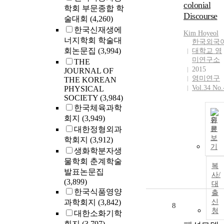
colonial
학회 부문종합 학
Discourse
술대회
(4,260)
한국신재생에
Kim
Hoyeol
너지학회 학술대
한국외국
회논문집
(3,994)
대학교 영
미연구소
THE
2015
JOURNAL OF
영미연구
THE KOREAN
Vol.34 No.
PHYSICAL
SOCIETY
(3,984)
한국체육과학
회지
(3,949)
원
대한정형외과
문
보
학회지
(3,912)
기
생화학분자생
물학회 춘계학술
복
발표논문집
사/
(3,899)
대
한국식품영양
출
과학회지
(3,842)
신
8
청
대한소화기학
회지
(3,797)