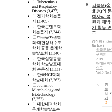
Tuberculosis
9
김북원(金
and Respiratory
北原)의 문
Diseases
(3,477)
전기학회논문
학사적 복
지
(3,405)
원과 해방
한국콘텐츠학
기 활동 연
회논문지
(3,344)
구
한국물환경학
김진희 (
Kim
회·대한상하수도
Jin-hee )
학회 공동 춘계학
한국문학
술발표회
(3,340)
구학회
한국실험동물
2019
현대문학
학회 학술발표대
연구
회 논문집
(3,331)
Vol.0 No.6
한국HCI학회
학술대회
(3,263)
원
Journal of
문
Microbiology and
보
Biotechnology
기
(3,252)
2
대한내과학회
추계학술발표논