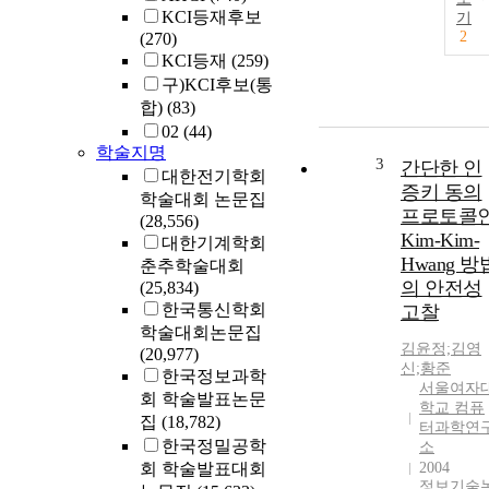
KCI등재후보
기
2
(270)
KCI등재
(259)
구)KCI후보(통
합)
(83)
02
(44)
학술지명
3
간단한 인
대한전기학회
증키 동의
학술대회 논문집
프로토콜
(28,556)
Kim-Kim-
대한기계학회
Hwang 방
춘추학술대회
의 안전성
(25,834)
한국통신학회
고찰
학술대회논문집
김윤정;김영
(20,977)
신;황준
한국정보과학
서울여자
회 학술발표논문
학교 컴퓨
집
(18,782)
터과학연
한국정밀공학
소
회 학술발표대회
2004
정보기술