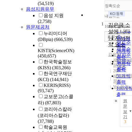
(54,519)
정확도순
음성지원유무
음성 지원
내림차순
정확도
(2,758)
1
순
김은국 소
10개씩 출력
원문제공처
내림차
인기도
설에 나타
누리미디어
순
조회
난 자서전
10개씩
(DBpia)
(666,539)
연도순
적 요소
출력
제목순
KISTI(ScienceON)
20개씩
김욱동
저자순
(450,657)
출력
새한영어
발행기
한국학술정보
30개씩
문학회
(KISS)
(303,266)
관순
출력
2007
한국연구재단
50개씩
새한영어
(KCI)
(144,941)
문학
출력
KERIS(RISS)
Vol.49 No.
100개
(93,747)
출력
교보문고(스콜
원
라)
(87,803)
문
코리아스칼라
보
(코리아스칼라)
기
(37,788)
3
학술교육원