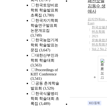
패션모델
한국토양비료
김동수 생
학회 학술발표회
애사
초록집
(3,780)
김지언(
Kim
, 
한국자기학회
Eon)
학술연구발표회
한국모델
논문개요집
텐츠학회
(3,749)
2021
한국농업기계
문화융합
텐츠학회
학회 학술발표논
Vol.2 No.2
문집
(3,647)
대한산부인과
학회 학술대회
원
(3,563)
문
Proceedings of
보
KIIT Conference
기
(3,541)
공동 춘계학술
발표회
(3,529)
한국식물병리
학회 학술대회 초
록집
(3,489)