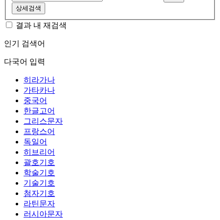
상세검색
결과 내 재검색
인기 검색어
다국어 입력
히라가나
가타카나
중국어
한글고어
그리스문자
프랑스어
독일어
히브리어
괄호기호
학술기호
기술기호
첨자기호
라틴문자
러시아문자