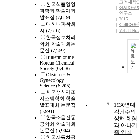
고려대학
한국식품영양
아세아문
과학회 학술대회
연구소
발표집
(7,819)
2015
대한내과학회
亞細亞硏
지
(7,616)
Vol.58 No.
한국정보처리
학회 학술대회논
문집
(7,569)
원
문
Bulletin of the
보
Korean Chemical
기
Society
(6,458)
Obstetrics &
Gynecology
Science
(6,205)
한국생산제조
시스템학회 학술
5
1930년대
발표대회 논문집
(5,991)
김광주의
한국소음진동
상해 체험
공학회 학술대회
과 아나키
논문집
(5,904)
즘 인식
한국자동차공