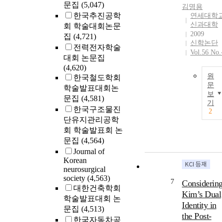
문집
(5,047)
김명용
한국추진공학
연세대학
신과대학
회 학술대회논문
2009
집
(4,721)
신학논단
전력전자학술
Vol.56 No.
대회 논문집
(4,620)
원
한국철도학회
문
학술발표대회논
보
문집
(4,581)
기
한국구조물진
2
단유지관리공학
회 학술발표회 논
문집
(4,564)
Journal of
Korean
neurosurgical
society
(4,563)
7
Considerin
대한건축학회
Kim’s Dual
학술발표대회 논
Identity in
문집
(4,513)
the Post-
한국자동차공