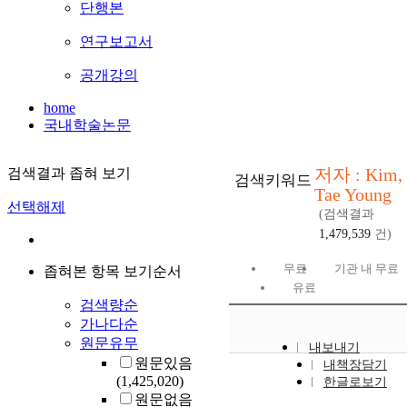
단행본
연구보고서
공개강의
home
국내학술논문
저자 : Kim,
검색결과 좁혀 보기
검색키워드
Tae Young
선택해제
(검색결과
1,479,539
건)
무료
기관 내 무료
좁혀본 항목 보기순서
유료
검색량순
가나다순
원문유무
내보내기
원문있음
내책장담기
(1,425,020)
한글로보기
원문없음