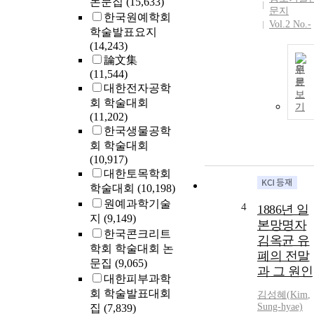
논문집
(15,633)
문지
한국원예학회
Vol.2 No.-
학술발표요지
(14,243)
論文集
원
(11,544)
문
대한전자공학
보
회 학술대회
기
(11,202)
한국생물공학
회 학술대회
(10,917)
대한토목학회
학술대회
(10,198)
원예과학기술
4
1886년 일
지
(9,149)
본망명자
한국콘크리트
김옥균 유
학회 학술대회 논
폐의 전말
문집
(9,065)
과 그 원인
대한피부과학
회 학술발표대회
김성혜(
Kim
,
Sung-hyae)
집
(7,839)