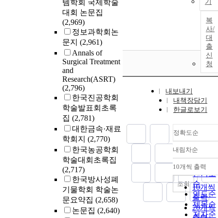
템학회 국제학술
기
대회 논문집
복
(2,969)
사/
정보과학회논
대
문지
(2,961)
출
Annals of
신
Surgical Treatment
청
and
Research(ASRT)
(2,796)
내보내기
한국진공학회
내책장담기
학술발표회초록
한글로보기
집
(2,781)
대한금속·재료
정확도순
학회지
(2,770)
한국농공학회
내림차순
정확도
학술대회초록집
순
10개씩 출력
(2,717)
내림차
인기도
한국방사성폐
순
조회
10개씩
기물학회 학술논
연도순
출력
문요약집
(2,658)
제목순
20개씩
논문집
(2,640)
저자순
출력