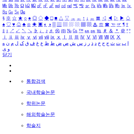
㎒
㎓
㎔
Ω
㏀
㏁
㎊
㎋
㎌
㏖
㏅
㎭
㎮
㎯
㏛
㎩
㎪
㎫
㎬
㏝
㏐
㏓
㏃
㏉
㏜
㏆
§
※
☆
★
○
●
◎
◇
◆
□
■
△
▽
→
←
↑
↓
↔
〓
◁
◀
▷
▶
♤
♠
♡
♥
♧
♣
⊙
◈
▣
◐
◑
▒
▤
▥
▨
▧
▦
▩
♨
☏
☎
☜
☞
¶
†
‡
↕
↗
↙
↖
↘
♭
♩
♪
♬
㉿
㈜
№
㏇
™
㏂
㏘
℡
＃
＆
＊
＠
ª
º
ⅰ
ⅱ
ⅲ
ⅳ
ⅴ
ⅵ
ⅶ
ⅷ
ⅸ
ⅹ
Ⅰ
Ⅱ
Ⅲ
Ⅳ
Ⅴ
Ⅵ
Ⅶ
Ⅷ
Ⅸ
Ⅹ
ا
ب
ت
ث
ج
ح
خ
د
ذ
ر
ز
س
ش
ص
ض
ط
ظ
ع
غ
ف
ق
ک
ل
م
ن
ه
و
ی
닫기
통합검색
국내학술논문
학위논문
해외학술논문
학술지