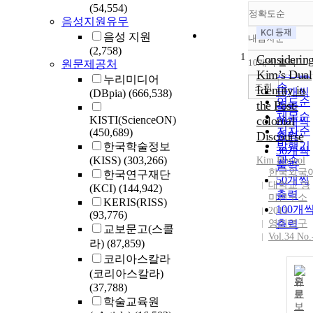
(54,554)
정확도순
음성지원유무
음성 지원
내림차순
정확도
(2,758)
1
순
Considerin
10개씩 출력
원문제공처
내림차
인기도
Kim’s Dual
누리미디어
순
조회
Identity in
10개씩
(DBpia)
(666,538)
연도순
the Post-
출력
제목순
KISTI(ScienceON)
colonial
20개씩
저자순
(450,689)
Discourse
출력
발행기
한국학술정보
30개씩
(KISS)
(303,266)
관순
Kim
Hoyeol
출력
한국외국
한국연구재단
50개씩
대학교 영
(KCI)
(144,942)
출력
미연구소
KERIS(RISS)
100개
2015
(93,776)
영미연구
출력
교보문고(스콜
Vol.34 No.
라)
(87,859)
코리아스칼라
(코리아스칼라)
원
(37,788)
문
학술교육원
보