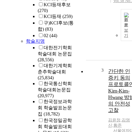
Vol.58 No.
KCI등재후보
(270)
KCI등재
(259)
원
구)KCI후보(통
문
합)
(83)
보
02
(44)
기
학술지명
대한전기학회
학술대회 논문집
(28,556)
대한기계학회
3
간단한 인
춘추학술대회
증키 동의
(25,834)
한국통신학회
프로토콜
학술대회논문집
Kim-Kim-
(20,977)
Hwang 방
한국정보과학
의 안전성
회 학술발표논문
고찰
집
(18,782)
한국정밀공학
김윤정;김영
신;황준
회 학술발표대회
서울여자