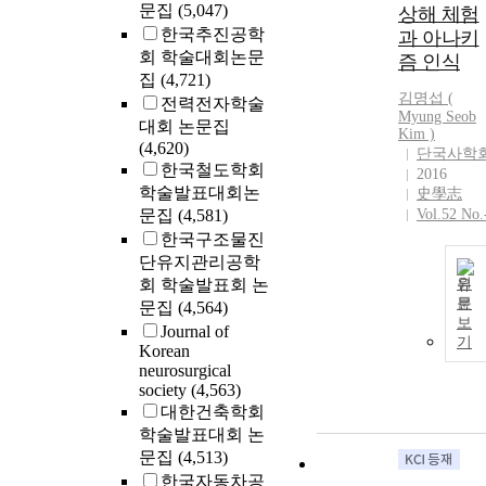
문집
(5,047)
상해 체험
한국추진공학
과 아나키
회 학술대회논문
즘 인식
집
(4,721)
김명섭 (
전력전자학술
Myung Seob
대회 논문집
Kim
)
(4,620)
단국사학
한국철도학회
2016
학술발표대회논
史學志
문집
(4,581)
Vol.52 No.
한국구조물진
단유지관리공학
회 학술발표회 논
원
문
문집
(4,564)
보
Journal of
기
Korean
neurosurgical
society
(4,563)
대한건축학회
학술발표대회 논
문집
(4,513)
한국자동차공