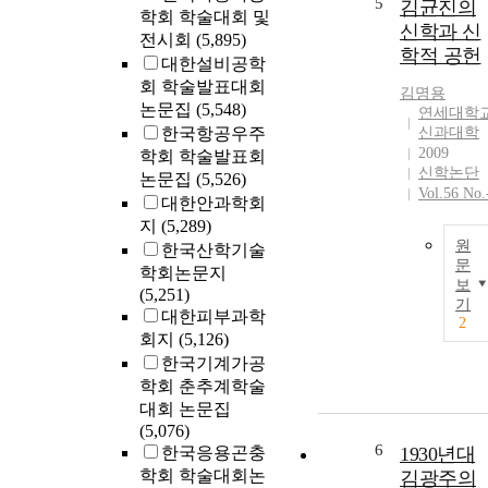
5
김균진의
학회 학술대회 및
신학과 신
전시회
(5,895)
학적 공헌
대한설비공학
회 학술발표대회
김명용
논문집
(5,548)
연세대학
한국항공우주
신과대학
2009
학회 학술발표회
신학논단
논문집
(5,526)
Vol.56 No.
대한안과학회
지
(5,289)
원
한국산학기술
문
학회논문지
보
(5,251)
기
대한피부과학
2
회지
(5,126)
한국기계가공
학회 춘추계학술
대회 논문집
(5,076)
6
한국응용곤충
1930년대
학회 학술대회논
김광주의