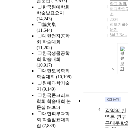
논문집
(15,633)
학교 컴퓨
한국원예학회
터과학연
학술발표요지
소
(14,243)
2004
論文集
정보기술
문지
(11,544)
Vol.2 No.-
대한전자공학
회 학술대회
(11,202)
한국생물공학
원
문
회 학술대회
보
(10,917)
기
대한토목학회
학술대회
(10,198)
원예과학기술
지
(9,149)
한국콘크리트
학회 학술대회 논
문집
(9,065)
4
김억의 번
대한피부과학
역론 연구 
회 학술발표대회
근대문학
집
(7,839)