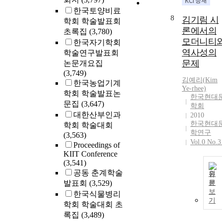
한국토양비료
8
김기림 시
학회 학술발표회
론에서의
초록집
(3,780)
모더니티
한국자기학회
역사성의
학술연구발표회
문제
논문개요집
(3,749)
김예리(
Kim
한국농업기계
Ye-rhee)
학회 학술발표논
한국현대
문집
(3,647)
학회
대한산부인과
2010
한국현대
학회 학술대회
학연구
(3,563)
Vol.0 No.3
Proceedings of
KIIT Conference
(3,541)
공동 춘계학술
원
발표회
(3,529)
문
보
한국식물병리
기
학회 학술대회 초
록집
(3,489)