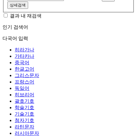
상세검색
결과 내 재검색
인기 검색어
다국어 입력
히라가나
가타카나
중국어
한글고어
그리스문자
프랑스어
독일어
히브리어
괄호기호
학술기호
기술기호
첨자기호
라틴문자
러시아문자