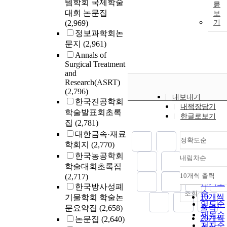
템학회 국제학술
문
대회 논문집
보
(2,969)
기
정보과학회논
문지
(2,961)
Annals of
Surgical Treatment
and
Research(ASRT)
(2,796)
내보내기
한국진공학회
내책장담기
학술발표회초록
한글로보기
집
(2,781)
대한금속·재료
정확도순
학회지
(2,770)
한국농공학회
내림차순
정확도
학술대회초록집
순
10개씩 출력
(2,717)
내림차
인기도
한국방사성폐
순
조회
10개씩
기물학회 학술논
연도순
출력
문요약집
(2,658)
제목순
20개씩
논문집
(2,640)
저자순