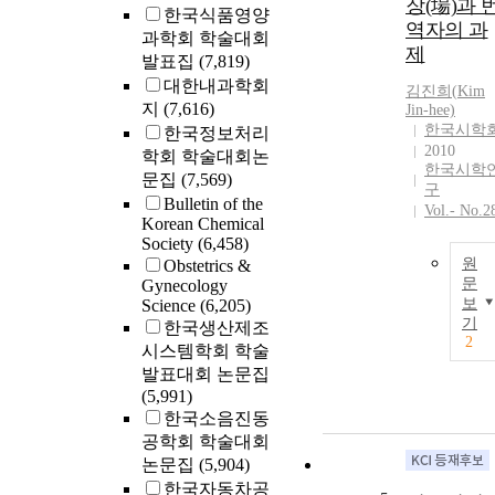
장(場)과 
한국식품영양
역자의 과
과학회 학술대회
제
발표집
(7,819)
대한내과학회
김진희(
Kim
지
(7,616)
Jin-hee)
한국시학
한국정보처리
2010
학회 학술대회논
한국시학
문집
(7,569)
구
Bulletin of the
Vol.- No.2
Korean Chemical
Society
(6,458)
원
Obstetrics &
문
Gynecology
보
Science
(6,205)
기
한국생산제조
2
시스템학회 학술
발표대회 논문집
(5,991)
한국소음진동
공학회 학술대회
논문집
(5,904)
한국자동차공