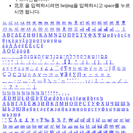
北京 을 입력하시려면
beijing
을 입력하시고 space를 누르
시면 됩니다.
ㅥ
ㅦ
ㅧ
ㅨ
ㅩ
ㅪ
ㅫ
ㅬ
ㅭ
ㅮ
ㅯ
ㅰ
ㅱ
ㅲ
ㅳ
ㅴ
ㅵ
ㅶ
ㅷ
ㅸ
ㅹ
ㅺ
ㅻ
ㅼ
ㅽ
ㅾ
ㅿ
ㆀ
ㆁ
ㆂ
ㆃ
ㆄ
ㆅ
ㆆ
ㆇ
ㆈ
ㆉ
ㆊ
ㆋ
ㆌ
ㆍ
ㆎ
Α
Β
Γ
Δ
Ε
Ζ
Η
Θ
Ι
Κ
Λ
Μ
Ν
Ξ
Ο
Π
Ρ
Σ
Τ
Υ
Φ
Χ
Ψ
Ω
α
β
γ
δ
ε
ζ
η
θ
ι
κ
λ
μ
ν
ξ
ο
π
ρ
σ
τ
υ
φ
χ
ψ
ω
á
à
Á
À
é
è
É
È
ç
Ç
ê
Ä
Ö
Ü
ä
ö
ü
ß
ְ
ֳ
ֲ
ֱ
ָ
ַ
ֵ
ֶ
ִ
ֹ
ּ
ֻ
ׂ
ׁ
ּ
ב
ה
נ
מ
צ
ת
ץ
ש
ד
ג
כ
ע
י
ח
ל
ך
ף
ק
ר
א
ט
ו
ן
ם
פ
‘
’
“
”
〔
〕
〈
〉
「
」
『
』
【
】
＂
（
）
［
］
｛
｝
±
×
÷
≠
≤
≥
∞
∴
♂
♀
∠
⊥
⌒
∂
∇
≡
≒
≪
≫
√
∽
∝
∵
∫
∬
∈
∋
⊆
⊇
⊂
⊃
∪
∩
∧
∨
￢
⇒
⇔
∀
∃
∮
∑
∏
＋
－
＜
＝
＞
、
。
·
‥
…
¨
〃
―
∥
＼
∼
´
～
ˇ
˘
˝
˚
˙
¸
˛
¡
¿
ː
！
＇
，
．
／
：
；
？
＾
＿
｀
｜
½
⅓
⅔
¼
¾
⅛
⅜
⅝
⅞
¹
²
³
⁴
ⁿ
₁
₂
₃
₄
Æ
Ð
Ħ
Ĳ
Ł
Ø
Œ
Þ
Ŧ
Ŋ
æ
đ
ð
ħ
ı
ĳ
ĸ
ŀ
ł
ø
œ
ß
þ
ŧ
ŋ
ŉ
А
Б
В
Г
Д
Е
Ё
Ж
З
И
Й
К
Л
М
Н
О
П
Р
С
Т
У
Ф
Х
Ц
Ч
Ш
Щ
Ъ
Ы
Ь
Э
Ю
Я
а
б
в
г
д
е
ё
ж
з
и
й
к
л
м
н
о
п
р
с
т
у
ф
х
ц
ч
ш
щ
ъ
ы
ь
э
ю
я
′
″
℃
Å
￠
￡
￥
¤
℉
‰
＄
％
Ｆ
￦
㎕
㎖
㎗
ℓ
㎘
㏄
㎣
㎤
㎥
㎦
㎙
㎚
㎛
㎜
㎝
㎞
㎟
㎠
㎡
㎢
㏊
㎍
㎎
㎏
㏏
㎈
㎉
㏈
㎧
㎨
㎰
㎱
㎲
㎳
㎴
㎵
㎶
㎷
㎸
㎹
㎀
㎁
㎂
㎃
㎄
㎺
㎻
㎽
㎾
㎿
㎐
㎑