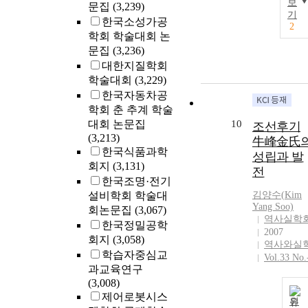
보
문집
(3,239)
기
한국소성가공
2
학회 학술대회 논
문집
(3,236)
대한지질학회
학술대회
(3,229)
한국자동차공
학회 춘 추계 학술
대회 논문집
10
조선후기
(3,213)
牛峰金氏
한국식품과학
성립과 발
회지
(3,131)
전
한국조명·전기
설비학회 학술대
김양수(
Kim
Yang Soo)
회논문집
(3,067)
역사실학
한국정밀공학
2007
회지
(3,058)
역사와실
학습자중심교
Vol.33 No.
과교육연구
(3,008)
제어로봇시스
원