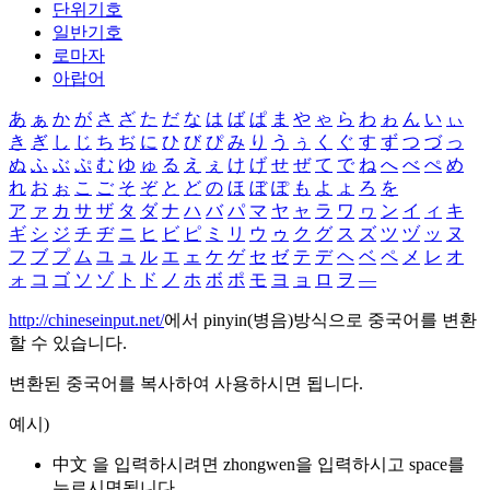
단위기호
일반기호
로마자
아랍어
あ
ぁ
か
が
さ
ざ
た
だ
な
は
ば
ぱ
ま
や
ゃ
ら
わ
ゎ
ん
い
ぃ
き
ぎ
し
じ
ち
ぢ
に
ひ
び
ぴ
み
り
う
ぅ
く
ぐ
す
ず
つ
づ
っ
ぬ
ふ
ぶ
ぷ
む
ゆ
ゅ
る
え
ぇ
け
げ
せ
ぜ
て
で
ね
へ
べ
ぺ
め
れ
お
ぉ
こ
ご
そ
ぞ
と
ど
の
ほ
ぼ
ぽ
も
よ
ょ
ろ
を
ア
ァ
カ
サ
ザ
タ
ダ
ナ
ハ
バ
パ
マ
ヤ
ャ
ラ
ワ
ヮ
ン
イ
ィ
キ
ギ
シ
ジ
チ
ヂ
ニ
ヒ
ビ
ピ
ミ
リ
ウ
ゥ
ク
グ
ス
ズ
ツ
ヅ
ッ
ヌ
フ
ブ
プ
ム
ユ
ュ
ル
エ
ェ
ケ
ゲ
セ
ゼ
テ
デ
ヘ
ベ
ペ
メ
レ
オ
ォ
コ
ゴ
ソ
ゾ
ト
ド
ノ
ホ
ボ
ポ
モ
ヨ
ョ
ロ
ヲ
―
http://chineseinput.net/
에서 pinyin(병음)방식으로 중국어를 변환
할 수 있습니다.
변환된 중국어를 복사하여 사용하시면 됩니다.
예시)
中文 을 입력하시려면
zhongwen
을 입력하시고 space를
누르시면됩니다.