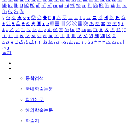
㎒
㎓
㎔
Ω
㏀
㏁
㎊
㎋
㎌
㏖
㏅
㎭
㎮
㎯
㏛
㎩
㎪
㎫
㎬
㏝
㏐
㏓
㏃
㏉
㏜
㏆
§
※
☆
★
○
●
◎
◇
◆
□
■
△
▽
→
←
↑
↓
↔
〓
◁
◀
▷
▶
♤
♠
♡
♥
♧
♣
⊙
◈
▣
◐
◑
▒
▤
▥
▨
▧
▦
▩
♨
☏
☎
☜
☞
¶
†
‡
↕
↗
↙
↖
↘
♭
♩
♪
♬
㉿
㈜
№
㏇
™
㏂
㏘
℡
＃
＆
＊
＠
ª
º
ⅰ
ⅱ
ⅲ
ⅳ
ⅴ
ⅵ
ⅶ
ⅷ
ⅸ
ⅹ
Ⅰ
Ⅱ
Ⅲ
Ⅳ
Ⅴ
Ⅵ
Ⅶ
Ⅷ
Ⅸ
Ⅹ
ا
ب
ت
ث
ج
ح
خ
د
ذ
ر
ز
س
ش
ص
ض
ط
ظ
ع
غ
ف
ق
ک
ل
م
ن
ه
و
ی
닫기
통합검색
국내학술논문
학위논문
해외학술논문
학술지