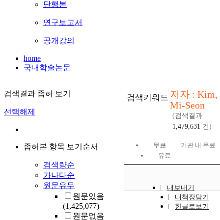
단행본
연구보고서
공개강의
home
국내학술논문
저자 : Kim,
검색결과 좁혀 보기
검색키워드
Mi-Seon
선택해제
(검색결과
1,479,631
건)
무료
기관 내 무료
좁혀본 항목 보기순서
유료
검색량순
가나다순
원문유무
내보내기
원문있음
내책장담기
(1,425,077)
한글로보기
원문없음