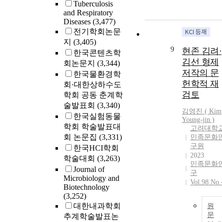
Tuberculosis
and Respiratory
Diseases
(3,477)
전기학회논문
지
(3,405)
9
현존 김려·
한국콘텐츠학
김선 형제
회논문지
(3,344)
저작의 문
한국물환경학
헌학적 재
회·대한상하수도
검토
학회 공동 춘계학
술발표회
(3,340)
김영진 (
Kim
한국실험동물
Young-jin )
학회 학술발표대
고려대학
회 논문집
(3,331)
민족문화
구원
한국HCI학회
2023
학술대회
(3,263)
민족문화
Journal of
구
Microbiology and
Vol.98 No.
Biotechnology
(3,252)
대한내과학회
원
문
추계학술발표논