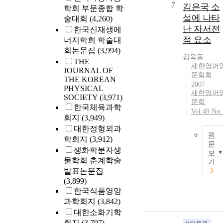
7
김은국 소
학회 부문종합 학
설에 나타
술대회
(4,260)
난 자서전
한국신재생에
적 요소
너지학회 학술대
회논문집
(3,994)
김욱동
THE
새한영어
JOURNAL OF
문학회
THE KOREAN
2007
PHYSICAL
새한영어
SOCIETY
(3,971)
문학
한국체육과학
Vol.49 No.
회지
(3,949)
대한정형외과
원
학회지
(3,912)
문
생화학분자생
보
물학회 춘계학술
기
발표논문집
3
(3,899)
한국식품영양
과학회지
(3,842)
대한소화기학
회지
(3,797)