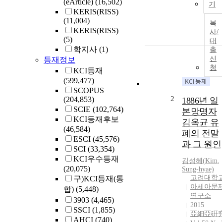
(eArticle)
(16,502)
기
KERIS(RISS)
(11,004)
복
KERIS(RISS)
사/
(5)
대
학지사
(1)
출
신
등재정보
청
KCI등재
(599,477)
SCOPUS
2
(204,853)
1886년 일
SCIE
(102,764)
본망명자
KCI등재후보
김옥균 유
(46,584)
폐의 전말
ESCI
(45,576)
과 그 원인
SCI
(33,354)
KCI우수등재
김성혜(
Kim
,
(20,075)
Sung-hyae)
고려대학
구)KCI등재(통
아세아문
합)
(5,448)
연구소
3903
(4,465)
2015
SSCI
(1,855)
亞細亞硏
AHCI
(740)