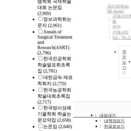
템학회 국제학술
김미정(
Kim
,
대회 논문집
Mi jeong)
(2,969)
근대서지
정보과학회논
회
문지
(2,961)
2020
Annals of
근대서지
Surgical Treatment
Vol.- No.2
and
Research(ASRT)
원
(2,796)
문
한국진공학회
보
학술발표회초록
기
집
(2,781)
2
대한금속·재료
학회지
(2,770)
한국농공학회
학술대회초록집
(2,717)
한국방사성폐
기물학회 학술논
내보내기
문요약집
(2,658)
내책장담기
논문집
(2,640)
한글로보기