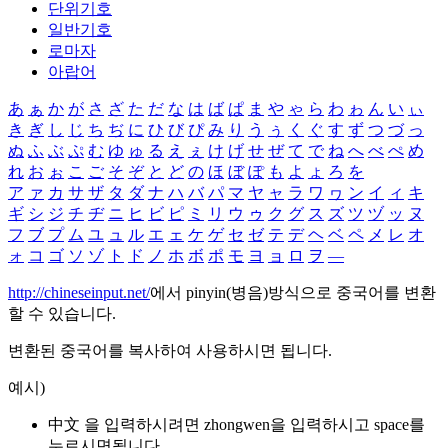
단위기호
일반기호
로마자
아랍어
あ
ぁ
か
が
さ
ざ
た
だ
な
は
ば
ぱ
ま
や
ゃ
ら
わ
ゎ
ん
い
ぃ
き
ぎ
し
じ
ち
ぢ
に
ひ
び
ぴ
み
り
う
ぅ
く
ぐ
す
ず
つ
づ
っ
ぬ
ふ
ぶ
ぷ
む
ゆ
ゅ
る
え
ぇ
け
げ
せ
ぜ
て
で
ね
へ
べ
ぺ
め
れ
お
ぉ
こ
ご
そ
ぞ
と
ど
の
ほ
ぼ
ぽ
も
よ
ょ
ろ
を
ア
ァ
カ
サ
ザ
タ
ダ
ナ
ハ
バ
パ
マ
ヤ
ャ
ラ
ワ
ヮ
ン
イ
ィ
キ
ギ
シ
ジ
チ
ヂ
ニ
ヒ
ビ
ピ
ミ
リ
ウ
ゥ
ク
グ
ス
ズ
ツ
ヅ
ッ
ヌ
フ
ブ
プ
ム
ユ
ュ
ル
エ
ェ
ケ
ゲ
セ
ゼ
テ
デ
ヘ
ベ
ペ
メ
レ
オ
ォ
コ
ゴ
ソ
ゾ
ト
ド
ノ
ホ
ボ
ポ
モ
ヨ
ョ
ロ
ヲ
―
http://chineseinput.net/
에서 pinyin(병음)방식으로 중국어를 변환
할 수 있습니다.
변환된 중국어를 복사하여 사용하시면 됩니다.
예시)
中文 을 입력하시려면
zhongwen
을 입력하시고 space를
누르시면됩니다.