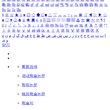
㎒
㎓
㎔
Ω
㏀
㏁
㎊
㎋
㎌
㏖
㏅
㎭
㎮
㎯
㏛
㎩
㎪
㎫
㎬
㏝
㏐
㏓
㏃
㏉
㏜
㏆
§
※
☆
★
○
●
◎
◇
◆
□
■
△
▽
→
←
↑
↓
↔
〓
◁
◀
▷
▶
♤
♠
♡
♥
♧
♣
⊙
◈
▣
◐
◑
▒
▤
▥
▨
▧
▦
▩
♨
☏
☎
☜
☞
¶
†
‡
↕
↗
↙
↖
↘
♭
♩
♪
♬
㉿
㈜
№
㏇
™
㏂
㏘
℡
＃
＆
＊
＠
ª
º
ⅰ
ⅱ
ⅲ
ⅳ
ⅴ
ⅵ
ⅶ
ⅷ
ⅸ
ⅹ
Ⅰ
Ⅱ
Ⅲ
Ⅳ
Ⅴ
Ⅵ
Ⅶ
Ⅷ
Ⅸ
Ⅹ
ا
ب
ت
ث
ج
ح
خ
د
ذ
ر
ز
س
ش
ص
ض
ط
ظ
ع
غ
ف
ق
ک
ل
م
ن
ه
و
ی
닫기
통합검색
국내학술논문
학위논문
해외학술논문
학술지