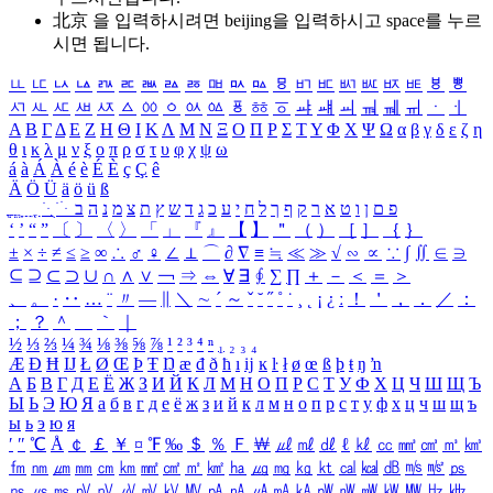
北京 을 입력하시려면
beijing
을 입력하시고 space를 누르
시면 됩니다.
ㅥ
ㅦ
ㅧ
ㅨ
ㅩ
ㅪ
ㅫ
ㅬ
ㅭ
ㅮ
ㅯ
ㅰ
ㅱ
ㅲ
ㅳ
ㅴ
ㅵ
ㅶ
ㅷ
ㅸ
ㅹ
ㅺ
ㅻ
ㅼ
ㅽ
ㅾ
ㅿ
ㆀ
ㆁ
ㆂ
ㆃ
ㆄ
ㆅ
ㆆ
ㆇ
ㆈ
ㆉ
ㆊ
ㆋ
ㆌ
ㆍ
ㆎ
Α
Β
Γ
Δ
Ε
Ζ
Η
Θ
Ι
Κ
Λ
Μ
Ν
Ξ
Ο
Π
Ρ
Σ
Τ
Υ
Φ
Χ
Ψ
Ω
α
β
γ
δ
ε
ζ
η
θ
ι
κ
λ
μ
ν
ξ
ο
π
ρ
σ
τ
υ
φ
χ
ψ
ω
á
à
Á
À
é
è
É
È
ç
Ç
ê
Ä
Ö
Ü
ä
ö
ü
ß
ְ
ֳ
ֲ
ֱ
ָ
ַ
ֵ
ֶ
ִ
ֹ
ּ
ֻ
ׂ
ׁ
ּ
ב
ה
נ
מ
צ
ת
ץ
ש
ד
ג
כ
ע
י
ח
ל
ך
ף
ק
ר
א
ט
ו
ן
ם
פ
‘
’
“
”
〔
〕
〈
〉
「
」
『
』
【
】
＂
（
）
［
］
｛
｝
±
×
÷
≠
≤
≥
∞
∴
♂
♀
∠
⊥
⌒
∂
∇
≡
≒
≪
≫
√
∽
∝
∵
∫
∬
∈
∋
⊆
⊇
⊂
⊃
∪
∩
∧
∨
￢
⇒
⇔
∀
∃
∮
∑
∏
＋
－
＜
＝
＞
、
。
·
‥
…
¨
〃
―
∥
＼
∼
´
～
ˇ
˘
˝
˚
˙
¸
˛
¡
¿
ː
！
＇
，
．
／
：
；
？
＾
＿
｀
｜
½
⅓
⅔
¼
¾
⅛
⅜
⅝
⅞
¹
²
³
⁴
ⁿ
₁
₂
₃
₄
Æ
Ð
Ħ
Ĳ
Ł
Ø
Œ
Þ
Ŧ
Ŋ
æ
đ
ð
ħ
ı
ĳ
ĸ
ŀ
ł
ø
œ
ß
þ
ŧ
ŋ
ŉ
А
Б
В
Г
Д
Е
Ё
Ж
З
И
Й
К
Л
М
Н
О
П
Р
С
Т
У
Ф
Х
Ц
Ч
Ш
Щ
Ъ
Ы
Ь
Э
Ю
Я
а
б
в
г
д
е
ё
ж
з
и
й
к
л
м
н
о
п
р
с
т
у
ф
х
ц
ч
ш
щ
ъ
ы
ь
э
ю
я
′
″
℃
Å
￠
￡
￥
¤
℉
‰
＄
％
Ｆ
￦
㎕
㎖
㎗
ℓ
㎘
㏄
㎣
㎤
㎥
㎦
㎙
㎚
㎛
㎜
㎝
㎞
㎟
㎠
㎡
㎢
㏊
㎍
㎎
㎏
㏏
㎈
㎉
㏈
㎧
㎨
㎰
㎱
㎲
㎳
㎴
㎵
㎶
㎷
㎸
㎹
㎀
㎁
㎂
㎃
㎄
㎺
㎻
㎽
㎾
㎿
㎐
㎑