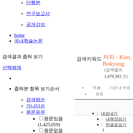
단행본
연구보고서
공개강의
home
국내학술논문
저자 : Kim,
검색결과 좁혀 보기
검색키워드
Bokyung
선택해제
(검색결과
1,479,503
건)
무료
기관 내 무료
좁혀본 항목 보기순서
유료
검색량순
가나다순
원문유무
내보내기
원문있음
내책장담기
(1,425,019)
한글로보기
1
원문없음