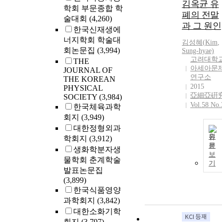
김옥균 유
학회 부문종합 학
폐의 전말
술대회
(4,260)
과 그 원인
한국신재생에
너지학회 학술대
김성혜(
Kim
,
회논문집
(3,994)
Sung-hyae)
고려대학
THE
아세아문
JOURNAL OF
연구소
THE KOREAN
2015
PHYSICAL
亞細亞硏
SOCIETY
(3,984)
Vol.58 No.
한국체육과학
회지
(3,949)
대한정형외과
원
학회지
(3,912)
문
생화학분자생
보
물학회 춘계학술
기
발표논문집
(3,899)
한국식품영양
과학회지
(3,842)
대한소화기학
회지
(3,797)