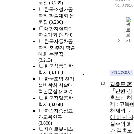
문집
(3,239)
Vol.0 No.6
한국소성가공
학회 학술대회 논
문집
(3,236)
원
대한지질학회
문
학술대회
(3,229)
보
기
한국자동차공
학회 춘 추계 학술
대회 논문집
(3,213)
한국식품과학
회지
(3,131)
한국조명·전기
10
김용준 著
설비학회 학술대
『단원 김
회논문집
(3,067)
홍도』 해
한국정밀공학
제 : 고독
회지
(3,058)
천재의 눈
학습자중심교
에 비친 사
과교육연구
(3,008)
실주의 화
제어로봇시스
가 김홍도