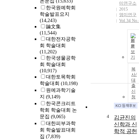
논문집
(15,633)
미연구소
한국원예학회
2015
학술발표요지
영미연구
(14,243)
Vol.34 No.
論文集
(11,544)
대한전자공학
원
회 학술대회
문
(11,202)
보
기
한국생물공학
회 학술대회
복
(10,917)
사/
대한토목학회
대
학술대회
(10,198)
출
원예과학기술
신
지
(9,149)
청
한국콘크리트
학회 학술대회 논
문집
(9,065)
4
김균진의
대한피부과학
신학과 신
회 학술발표대회
학적 공헌
집
(7,839)