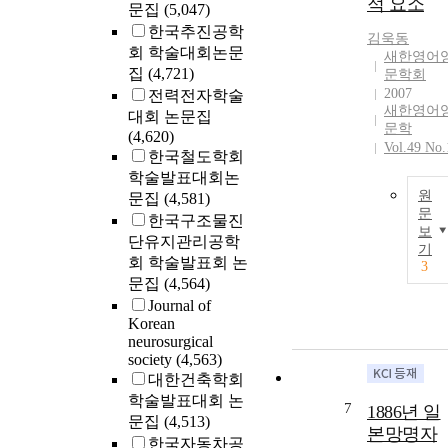
적 요소
문집
(5,047)
한국추진공학
김욱동
회 학술대회논문
새한영어
집
(4,721)
문학회
2007
전력전자학술
새한영어
대회 논문집
문학
(4,620)
Vol.49 No.
한국철도학회
학술발표대회논
원
문집
(4,581)
문
한국구조물진
보
단유지관리공학
기
회 학술발표회 논
3
문집
(4,564)
Journal of
Korean
neurosurgical
society
(4,563)
대한건축학회
학술발표대회 논
7
1886년 일
문집
(4,513)
본망명자
한국자동차공