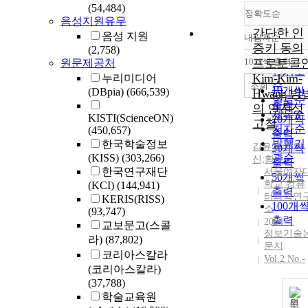
(54,484)
정확도순
음성지원유무
간단한 인
음성 지원
내림차순
정확도
증키 동의
(2,758)
순
10개씩 출력
프로토콜
원문제공처
내림차
인기도
Kim-Kim-
누리미디어
순
조회
10개씩
(DBpia)
(666,539)
Hwang 방
연도순
출력
의 안전성
제목순
KISTI(ScienceON)
20개씩
고찰
저자순
(450,657)
출력
발행기
한국학술정보
김윤정;김영
30개씩
(KISS)
(303,266)
관순
신;황준
출력
한국연구재단
서울여자
50개씩
학교 컴퓨
(KCI)
(144,941)
출력
터과학연
KERIS(RISS)
100개
소
(93,747)
출력
2004
교보문고(스콜
정보기술
라)
(87,802)
문지
코리아스칼라
Vol.2 No.-
(코리아스칼라)
(37,788)
학술교육원
원