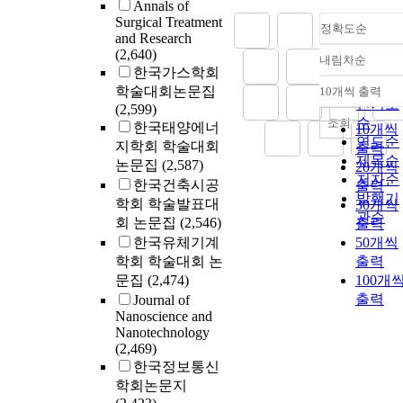
Annals of
Surgical Treatment
정확도순
and Research
(2,640)
내림차순
정확도
한국가스학회
순
학술대회논문집
10개씩 출력
내림차
인기도
(2,599)
순
조회
한국태양에너
10개씩
연도순
지학회 학술대회
출력
제목순
논문집
(2,587)
20개씩
저자순
한국건축시공
출력
발행기
학회 학술발표대
30개씩
관순
회 논문집
(2,546)
출력
한국유체기계
50개씩
학회 학술대회 논
출력
문집
(2,474)
100개
출력
Journal of
Nanoscience and
Nanotechnology
(2,469)
한국정보통신
학회논문지