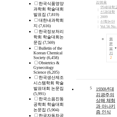
김명용
한국식품영양
연세대학
과학회 학술대회
신과대학
발표집
(7,819)
2009
대한내과학회
신학논단
지
(7,616)
Vol.56 No.
한국정보처리
학회 학술대회논
원
문집
(7,569)
문
Bulletin of the
보
Korean Chemical
기
Society
(6,458)
2
Obstetrics &
Gynecology
Science
(6,205)
한국생산제조
시스템학회 학술
5
발표대회 논문집
1930년대
(5,991)
김광주의
한국소음진동
상해 체험
공학회 학술대회
과 아나키
논문집
(5,904)
즘 인식
한국자동차공