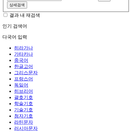
상세검색
결과 내 재검색
인기 검색어
다국어 입력
히라가나
가타카나
중국어
한글고어
그리스문자
프랑스어
독일어
히브리어
괄호기호
학술기호
기술기호
첨자기호
라틴문자
러시아문자