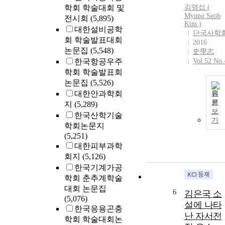
학회 학술대회 및
김명섭 (
Myung Seob
전시회
(5,895)
Kim
)
대한설비공학
단국사학
회 학술발표대회
2016
논문집
(5,548)
史學志
한국항공우주
Vol.52 No.
학회 학술발표회
논문집
(5,526)
대한안과학회
원
문
지
(5,289)
보
한국산학기술
기
학회논문지
(5,251)
대한피부과학
회지
(5,126)
한국기계가공
학회 춘추계학술
대회 논문집
6
김은국 소
(5,076)
설에 나타
한국응용곤충
난 자서전
학회 학술대회논