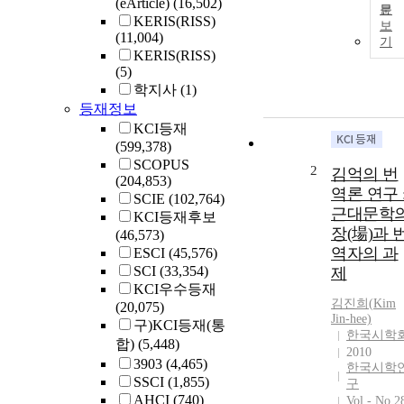
(eArticle)
(16,502)
문
KERIS(RISS)
보
(11,004)
기
KERIS(RISS)
(5)
학지사
(1)
등재정보
KCI등재
(599,378)
SCOPUS
2
김억의 번
(204,853)
역론 연구 
SCIE
(102,764)
근대문학
KCI등재후보
장(場)과 
(46,573)
역자의 과
ESCI
(45,576)
SCI
(33,354)
제
KCI우수등재
김진희(
Kim
(20,075)
Jin-hee)
구)KCI등재(통
한국시학
합)
(5,448)
2010
3903
(4,465)
한국시학
SSCI
(1,855)
구
AHCI
(740)
Vol.- No.2