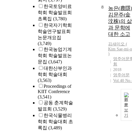
한국토양비료
8
농은(農隱)
학회 학술발표회
김문주(金
초록집
(3,780)
汶株)의 삶
한국자기학회
과 문학에
학술연구발표회
대한 소고
논문개요집
(3,749)
김새미오 (
한국농업기계
Kim
Sae-mi-o
)
학회 학술발표논
영주어문
문집
(3,647)
회
대한산부인과
2018
학회 학술대회
영주어문
(3,563)
Vol.40 No.
Proceedings of
KIIT Conference
(3,541)
원
공동 춘계학술
문
발표회
(3,529)
보
한국식물병리
기
학회 학술대회 초
록집
(3,489)