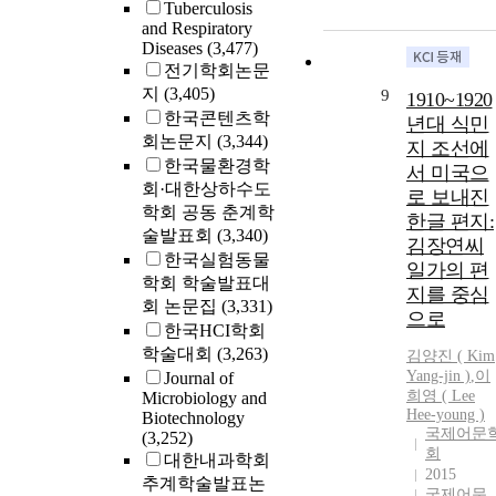
Tuberculosis
and Respiratory
Diseases
(3,477)
전기학회논문
지
(3,405)
9
1910~1920
한국콘텐츠학
년대 식민
회논문지
(3,344)
지 조선에
한국물환경학
서 미국으
회·대한상하수도
로 보내진
학회 공동 춘계학
한글 편지:
술발표회
(3,340)
김장연씨
한국실험동물
일가의 편
학회 학술발표대
지를 중심
회 논문집
(3,331)
으로
한국HCI학회
학술대회
(3,263)
김양진 (
Kim
Yang-jin )
,
이
Journal of
희영 ( Lee
Microbiology and
Hee-young )
Biotechnology
국제어문
(3,252)
회
대한내과학회
2015
추계학술발표논
국제어문