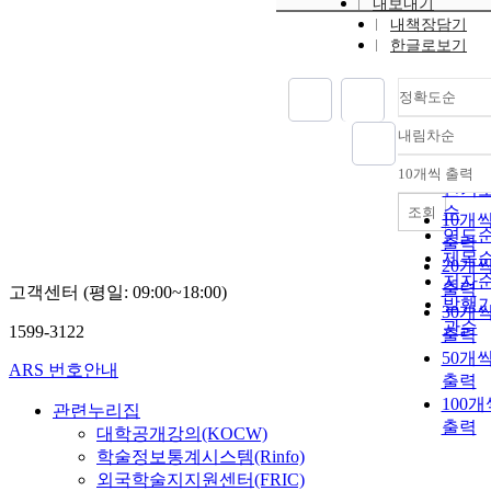
내보내기
내책장담기
한글로보기
정확도순
내림차순
정확
순
10개씩 출력
내림
인기
순
조회
10개
연도
출력
제목
20개
저자
출력
고객센터 (평일: 09:00~18:00)
발행
30개
관순
1599-3122
출력
50개
ARS 번호안내
출력
100개
관련누리집
출력
대학공개강의(KOCW)
학술정보통계시스템(Rinfo)
외국학술지지원센터(FRIC)