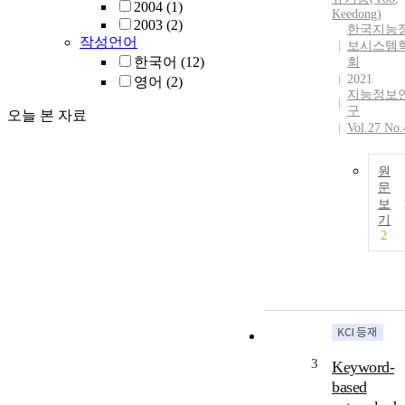
2004
(1)
Keedong
)
2003
(2)
한국지능
작성언어
보시스템
한국어
(12)
회
2021
영어
(2)
지능정보
구
오늘 본 자료
Vol.27 No.
원
문
보
기
2
3
Keyword-
based