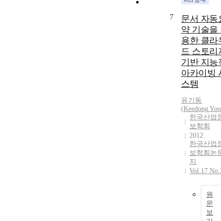
7
문서 자동
약 기술을
용한 클라
드 스토리
기반 지능
아카이빙 
스템
유기동
(
Keedong
Yoo
한국산업
보학회
2012
한국산업
보학회논
지
Vol.17 No.
원
문
보