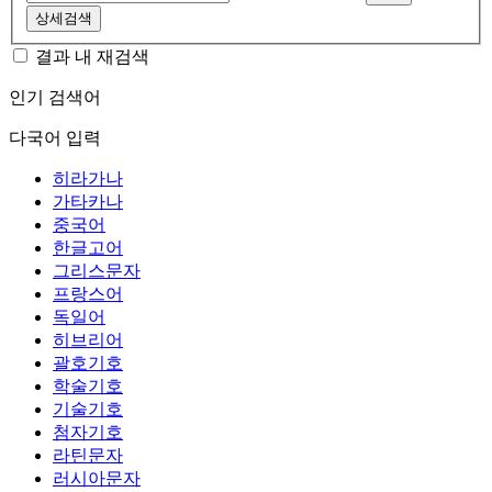
상세검색
결과 내 재검색
인기 검색어
다국어 입력
히라가나
가타카나
중국어
한글고어
그리스문자
프랑스어
독일어
히브리어
괄호기호
학술기호
기술기호
첨자기호
라틴문자
러시아문자