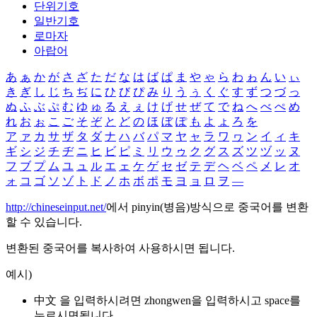
단위기호
일반기호
로마자
아랍어
あ
ぁ
か
が
さ
ざ
た
だ
な
は
ば
ぱ
ま
や
ゃ
ら
わ
ゎ
ん
い
ぃ
き
ぎ
し
じ
ち
ぢ
に
ひ
び
ぴ
み
り
う
ぅ
く
ぐ
す
ず
つ
づ
っ
ぬ
ふ
ぶ
ぷ
む
ゆ
ゅ
る
え
ぇ
け
げ
せ
ぜ
て
で
ね
へ
べ
ぺ
め
れ
お
ぉ
こ
ご
そ
ぞ
と
ど
の
ほ
ぼ
ぽ
も
よ
ょ
ろ
を
ア
ァ
カ
サ
ザ
タ
ダ
ナ
ハ
バ
パ
マ
ヤ
ャ
ラ
ワ
ヮ
ン
イ
ィ
キ
ギ
シ
ジ
チ
ヂ
ニ
ヒ
ビ
ピ
ミ
リ
ウ
ゥ
ク
グ
ス
ズ
ツ
ヅ
ッ
ヌ
フ
ブ
プ
ム
ユ
ュ
ル
エ
ェ
ケ
ゲ
セ
ゼ
テ
デ
ヘ
ベ
ペ
メ
レ
オ
ォ
コ
ゴ
ソ
ゾ
ト
ド
ノ
ホ
ボ
ポ
モ
ヨ
ョ
ロ
ヲ
―
http://chineseinput.net/
에서 pinyin(병음)방식으로 중국어를 변환
할 수 있습니다.
변환된 중국어를 복사하여 사용하시면 됩니다.
예시)
中文 을 입력하시려면
zhongwen
을 입력하시고 space를
누르시면됩니다.