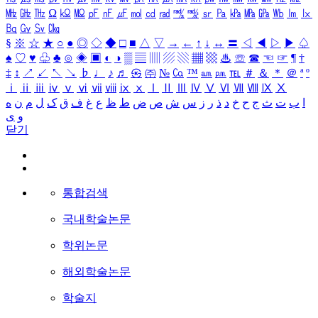
㎒
㎓
㎔
Ω
㏀
㏁
㎊
㎋
㎌
㏖
㏅
㎭
㎮
㎯
㏛
㎩
㎪
㎫
㎬
㏝
㏐
㏓
㏃
㏉
㏜
㏆
§
※
☆
★
○
●
◎
◇
◆
□
■
△
▽
→
←
↑
↓
↔
〓
◁
◀
▷
▶
♤
♠
♡
♥
♧
♣
⊙
◈
▣
◐
◑
▒
▤
▥
▨
▧
▦
▩
♨
☏
☎
☜
☞
¶
†
‡
↕
↗
↙
↖
↘
♭
♩
♪
♬
㉿
㈜
№
㏇
™
㏂
㏘
℡
＃
＆
＊
＠
ª
º
ⅰ
ⅱ
ⅲ
ⅳ
ⅴ
ⅵ
ⅶ
ⅷ
ⅸ
ⅹ
Ⅰ
Ⅱ
Ⅲ
Ⅳ
Ⅴ
Ⅵ
Ⅶ
Ⅷ
Ⅸ
Ⅹ
ا
ب
ت
ث
ج
ح
خ
د
ذ
ر
ز
س
ش
ص
ض
ط
ظ
ع
غ
ف
ق
ک
ل
م
ن
ه
و
ی
닫기
통합검색
국내학술논문
학위논문
해외학술논문
학술지