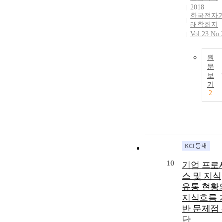
2018
한국전자
래학회지
Vol.23 No.
원
문
보
기
2
10
기업 프로
스 및 지식
유통 현황
지식흐름 
반 문제점
단