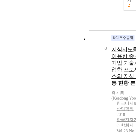
기
2
8
지식지도
이용한 중
기업 기술
업화 프로
스의 지식
통 현황 
유기동
(
Keedong
Yoo
한국디지
산업학회
2018
한국전자
래학회지
Vol.23 No.