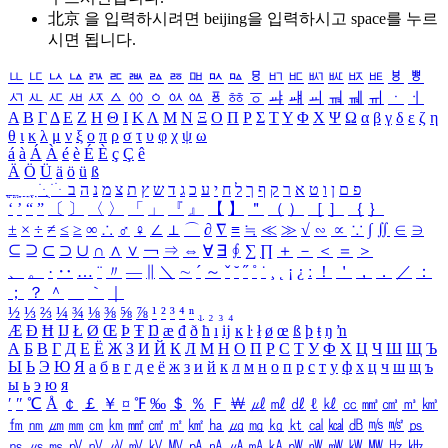
北京 을 입력하시려면
beijing
을 입력하시고 space를 누르
시면 됩니다.
ㅥ
ㅦ
ㅧ
ㅨ
ㅩ
ㅪ
ㅫ
ㅬ
ㅭ
ㅮ
ㅯ
ㅰ
ㅱ
ㅲ
ㅳ
ㅴ
ㅵ
ㅶ
ㅷ
ㅸ
ㅹ
ㅺ
ㅻ
ㅼ
ㅽ
ㅾ
ㅿ
ㆀ
ㆁ
ㆂ
ㆃ
ㆄ
ㆅ
ㆆ
ㆇ
ㆈ
ㆉ
ㆊ
ㆋ
ㆌ
ㆍ
ㆎ
Α
Β
Γ
Δ
Ε
Ζ
Η
Θ
Ι
Κ
Λ
Μ
Ν
Ξ
Ο
Π
Ρ
Σ
Τ
Υ
Φ
Χ
Ψ
Ω
α
β
γ
δ
ε
ζ
η
θ
ι
κ
λ
μ
ν
ξ
ο
π
ρ
σ
τ
υ
φ
χ
ψ
ω
á
à
Á
À
é
è
É
È
ç
Ç
ê
Ä
Ö
Ü
ä
ö
ü
ß
ְ
ֳ
ֲ
ֱ
ָ
ַ
ֵ
ֶ
ִ
ֹ
ּ
ֻ
ׂ
ׁ
ּ
ב
ה
נ
מ
צ
ת
ץ
ש
ד
ג
כ
ע
י
ח
ל
ך
ף
ק
ר
א
ט
ו
ן
ם
פ
‘
’
“
”
〔
〕
〈
〉
「
」
『
』
【
】
＂
（
）
［
］
｛
｝
±
×
÷
≠
≤
≥
∞
∴
♂
♀
∠
⊥
⌒
∂
∇
≡
≒
≪
≫
√
∽
∝
∵
∫
∬
∈
∋
⊆
⊇
⊂
⊃
∪
∩
∧
∨
￢
⇒
⇔
∀
∃
∮
∑
∏
＋
－
＜
＝
＞
、
。
·
‥
…
¨
〃
―
∥
＼
∼
´
～
ˇ
˘
˝
˚
˙
¸
˛
¡
¿
ː
！
＇
，
．
／
：
；
？
＾
＿
｀
｜
½
⅓
⅔
¼
¾
⅛
⅜
⅝
⅞
¹
²
³
⁴
ⁿ
₁
₂
₃
₄
Æ
Ð
Ħ
Ĳ
Ł
Ø
Œ
Þ
Ŧ
Ŋ
æ
đ
ð
ħ
ı
ĳ
ĸ
ŀ
ł
ø
œ
ß
þ
ŧ
ŋ
ŉ
А
Б
В
Г
Д
Е
Ё
Ж
З
И
Й
К
Л
М
Н
О
П
Р
С
Т
У
Ф
Х
Ц
Ч
Ш
Щ
Ъ
Ы
Ь
Э
Ю
Я
а
б
в
г
д
е
ё
ж
з
и
й
к
л
м
н
о
п
р
с
т
у
ф
х
ц
ч
ш
щ
ъ
ы
ь
э
ю
я
′
″
℃
Å
￠
￡
￥
¤
℉
‰
＄
％
Ｆ
￦
㎕
㎖
㎗
ℓ
㎘
㏄
㎣
㎤
㎥
㎦
㎙
㎚
㎛
㎜
㎝
㎞
㎟
㎠
㎡
㎢
㏊
㎍
㎎
㎏
㏏
㎈
㎉
㏈
㎧
㎨
㎰
㎱
㎲
㎳
㎴
㎵
㎶
㎷
㎸
㎹
㎀
㎁
㎂
㎃
㎄
㎺
㎻
㎽
㎾
㎿
㎐
㎑