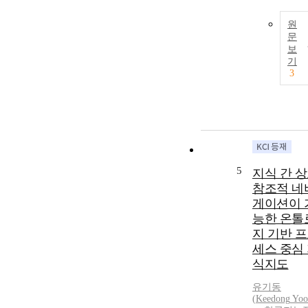
원
문
보
기
3
5
지식 간 
참조적 네
게이션이 
능한 온톨
지 기반 
세스 중심
식지도
유기동
(
Keedong
Yoo