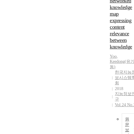
networked
knowledge
map
expressing
content
relevance
between
knowledge
Yoo
,
Keedong
(
유
동
)
한국지능
보시스템
회
2018
지능정보
구
Vol.24 No.
원
문
보