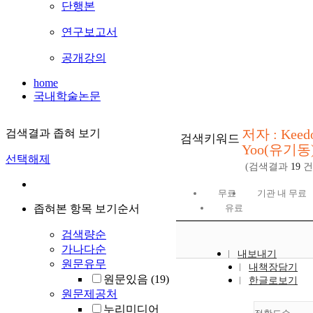
단행본
연구보고서
공개강의
home
국내학술논문
저자 : Keed
검색결과 좁혀 보기
검색키워드
Yoo(유기동
선택해제
(검색결과
19
건
무료
기관 내 무료
좁혀본 항목 보기순서
유료
검색량순
가나다순
내보내기
원문유무
내책장담기
원문있음
(19)
한글로보기
원문제공처
누리미디어