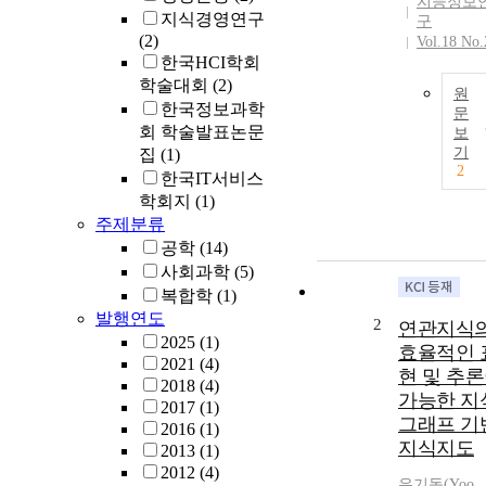
지능정보
지식경영연구
구
(2)
Vol.18 No.
한국HCI학회
학술대회
(2)
원
한국정보과학
문
회 학술발표논문
보
기
집
(1)
2
한국IT서비스
학회지
(1)
주제분류
공학
(14)
사회과학
(5)
복합학
(1)
발행연도
2
연관지식
2025
(1)
효율적인 
2021
(4)
현 및 추
2018
(4)
가능한 지
2017
(1)
그래프 기
2016
(1)
지식지도
2013
(1)
2012
(4)
유기동
(
Yoo
,