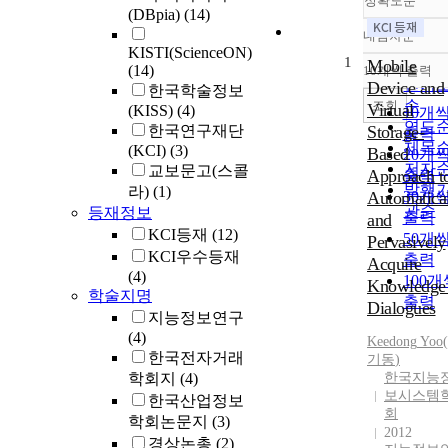
정확도순
(DBpia)
(14)
내림차순
정확
KISTI(ScienceON)
1
순
Mobile
(14)
10개씩 출력
내림
인기
Device and
한국학술정보
순
조회
Virtual
(KISS)
(4)
10개
연도
한국연구재단
Storage-
출력
제목
(KCI)
(3)
Based
20개
저자
교보문고(스콜
Approach t
출력
발행
라)
(1)
Automatica
30개
관순
등재정보
출력
and
KCI등재
(12)
50개
Pervasively
KCI우수등재
출력
Acquire
(4)
100개
Knowledge 
학술지명
출력
Dialogues
지능정보연구
(4)
Keedong
Yoo
(
한국전자거래
기동
)
학회지
(4)
한국지능
보시스템
한국산업정보
회
학회논문지
(3)
2012
경상논총
(2)