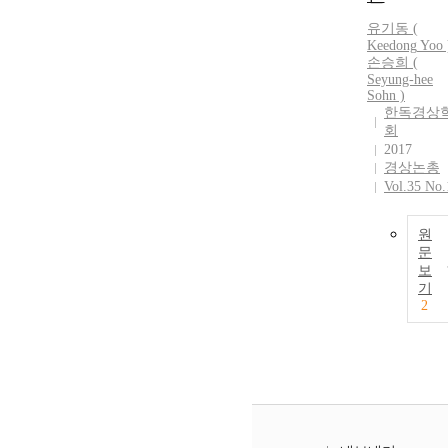
유기동
(
Keedong
Yoo
손승희 (
Seyung-hee
Sohn )
한독경상
회
2017
경상논총
Vol.35 No.
원
문
보
기
2