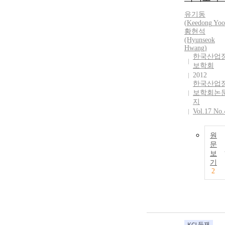
유기동
(
Keedong
Yoo
황현석
(Hyunseok
Hwang)
한국산업
보학회
2012
한국산업
보학회논
지
Vol.17 No.
원
문
보
기
2