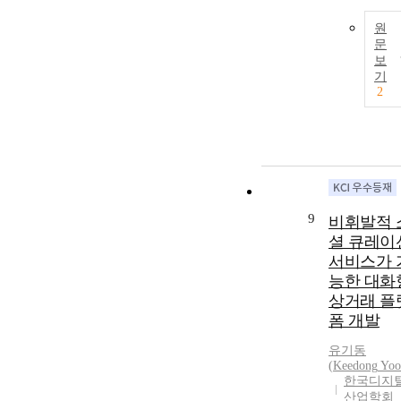
원
문
보
기
2
9
비휘발적 
셜 큐레이
서비스가 
능한 대화
상거래 플
폼 개발
유기동
(
Keedong
Yoo
한국디지
산업학회