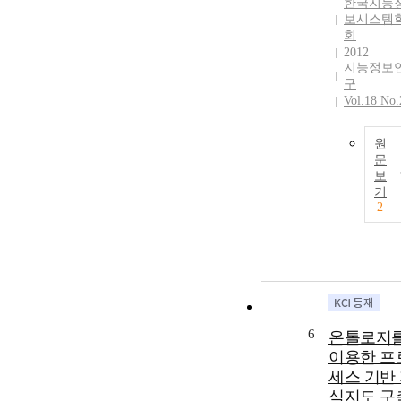
한국지능
보시스템
회
2012
지능정보
구
Vol.18 No.
원
문
보
기
2
6
온톨로지
이용한 프
세스 기반
식지도 구