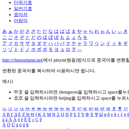
단위기호
일반기호
로마자
아랍어
あ
ぁ
か
が
さ
ざ
た
だ
な
は
ば
ぱ
ま
や
ゃ
ら
わ
ゎ
ん
い
ぃ
き
こ
ご
そ
ぞ
と
ど
の
ほ
ぼ
ぽ
も
よ
ょ
ろ
を
ア
ァ
カ
サ
ザ
タ
ダ
ナ
ハ
バ
パ
マ
ヤ
ャ
ラ
ワ
ヮ
ン
イ
ィ
キ
ギ
ソ
ゾ
ト
ド
ノ
ホ
ボ
ポ
モ
ヨ
ョ
ロ
ヲ
―
http://chineseinput.net/
에서 pinyin(병음)방식으로 중국어를 변환
변환된 중국어를 복사하여 사용하시면 됩니다.
예시)
中文 을 입력하시려면
zhongwen
을 입력하시고 space를
北京 을 입력하시려면
beijing
을 입력하시고 space를 누르
ㅥ
ㅦ
ㅧ
ㅨ
ㅩ
ㅪ
ㅫ
ㅬ
ㅭ
ㅮ
ㅯ
ㅰ
ㅱ
ㅲ
ㅳ
ㅴ
ㅵ
ㅶ
ㅷ
ㅸ
ㅹ
ㅺ
Α
Β
Γ
Δ
Ε
Ζ
Η
Θ
Ι
Κ
Λ
Μ
Ν
Ξ
Ο
Π
Ρ
Σ
Τ
Υ
Φ
Χ
Ψ
Ω
α
β
γ
δ
ε
ζ
η
á
à
Á
À
é
è
É
È
ç
Ç
ê
Ä
Ö
Ü
ä
ö
ü
ß