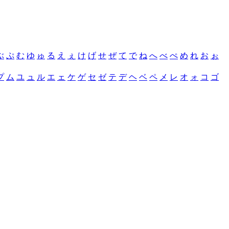
ぶ
ぷ
む
ゆ
ゅ
る
え
ぇ
け
げ
せ
ぜ
て
で
ね
へ
べ
ぺ
め
れ
お
ぉ
プ
ム
ユ
ュ
ル
エ
ェ
ケ
ゲ
セ
ゼ
テ
デ
ヘ
ベ
ペ
メ
レ
オ
ォ
コ
ゴ