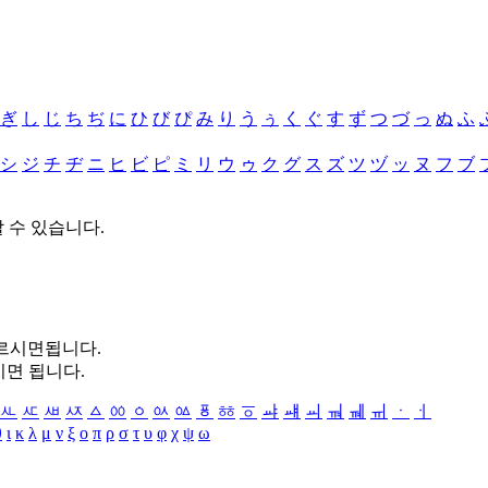
ぎ
し
じ
ち
ぢ
に
ひ
び
ぴ
み
り
う
ぅ
く
ぐ
す
ず
つ
づ
っ
ぬ
ふ
シ
ジ
チ
ヂ
ニ
ヒ
ビ
ピ
ミ
リ
ウ
ゥ
ク
グ
ス
ズ
ツ
ヅ
ッ
ヌ
フ
ブ
할 수 있습니다.
누르시면됩니다.
시면 됩니다.
ㅻ
ㅼ
ㅽ
ㅾ
ㅿ
ㆀ
ㆁ
ㆂ
ㆃ
ㆄ
ㆅ
ㆆ
ㆇ
ㆈ
ㆉ
ㆊ
ㆋ
ㆌ
ㆍ
ㆎ
θ
ι
κ
λ
μ
ν
ξ
ο
π
ρ
σ
τ
υ
φ
χ
ψ
ω