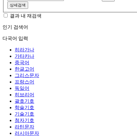
상세검색
결과 내 재검색
인기 검색어
다국어 입력
히라가나
가타카나
중국어
한글고어
그리스문자
프랑스어
독일어
히브리어
괄호기호
학술기호
기술기호
첨자기호
라틴문자
러시아문자