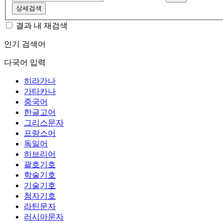
상세검색
결과 내 재검색
인기 검색어
다국어 입력
히라가나
가타카나
중국어
한글고어
그리스문자
프랑스어
독일어
히브리어
괄호기호
학술기호
기술기호
첨자기호
라틴문자
러시아문자