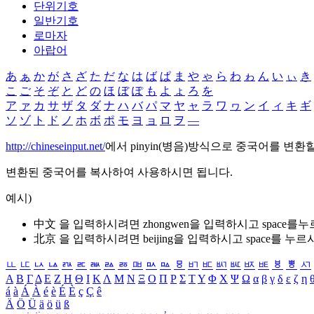
단위기호
일반기호
로마자
아랍어
あ
ぁ
か
が
さ
ざ
た
だ
な
は
ば
ぱ
ま
や
ゃ
ら
わ
ゎ
ん
い
ぃ
き
こ
ご
そ
ぞ
と
ど
の
ほ
ぼ
ぽ
も
よ
ょ
ろ
を
ア
ァ
カ
サ
ザ
タ
ダ
ナ
ハ
バ
パ
マ
ヤ
ャ
ラ
ワ
ヮ
ン
イ
ィ
キ
ギ
ソ
ゾ
ト
ド
ノ
ホ
ボ
ポ
モ
ヨ
ョ
ロ
ヲ
―
http://chineseinput.net/
에서 pinyin(병음)방식으로 중국어를 변환
변환된 중국어를 복사하여 사용하시면 됩니다.
예시)
中文 을 입력하시려면
zhongwen
을 입력하시고 space를
北京 을 입력하시려면
beijing
을 입력하시고 space를 누르
ㅥ
ㅦ
ㅧ
ㅨ
ㅩ
ㅪ
ㅫ
ㅬ
ㅭ
ㅮ
ㅯ
ㅰ
ㅱ
ㅲ
ㅳ
ㅴ
ㅵ
ㅶ
ㅷ
ㅸ
ㅹ
ㅺ
Α
Β
Γ
Δ
Ε
Ζ
Η
Θ
Ι
Κ
Λ
Μ
Ν
Ξ
Ο
Π
Ρ
Σ
Τ
Υ
Φ
Χ
Ψ
Ω
α
β
γ
δ
ε
ζ
η
á
à
Á
À
é
è
É
È
ç
Ç
ê
Ä
Ö
Ü
ä
ö
ü
ß