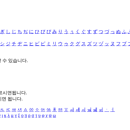
ぎ
し
じ
ち
ぢ
に
ひ
び
ぴ
み
り
う
ぅ
く
ぐ
す
ず
つ
づ
っ
ぬ
ふ
シ
ジ
チ
ヂ
ニ
ヒ
ビ
ピ
ミ
リ
ウ
ゥ
ク
グ
ス
ズ
ツ
ヅ
ッ
ヌ
フ
ブ
할 수 있습니다.
누르시면됩니다.
시면 됩니다.
ㅻ
ㅼ
ㅽ
ㅾ
ㅿ
ㆀ
ㆁ
ㆂ
ㆃ
ㆄ
ㆅ
ㆆ
ㆇ
ㆈ
ㆉ
ㆊ
ㆋ
ㆌ
ㆍ
ㆎ
θ
ι
κ
λ
μ
ν
ξ
ο
π
ρ
σ
τ
υ
φ
χ
ψ
ω