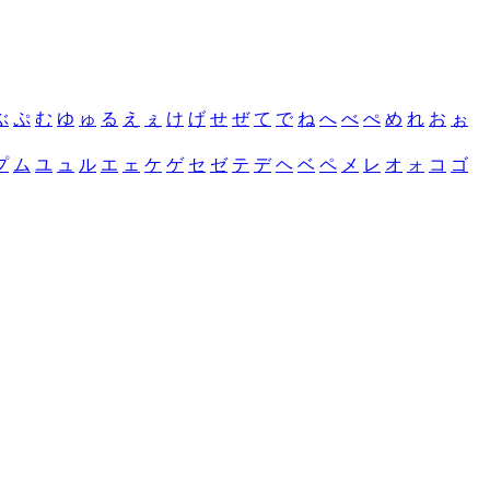
ぶ
ぷ
む
ゆ
ゅ
る
え
ぇ
け
げ
せ
ぜ
て
で
ね
へ
べ
ぺ
め
れ
お
ぉ
プ
ム
ユ
ュ
ル
エ
ェ
ケ
ゲ
セ
ゼ
テ
デ
ヘ
ベ
ペ
メ
レ
オ
ォ
コ
ゴ