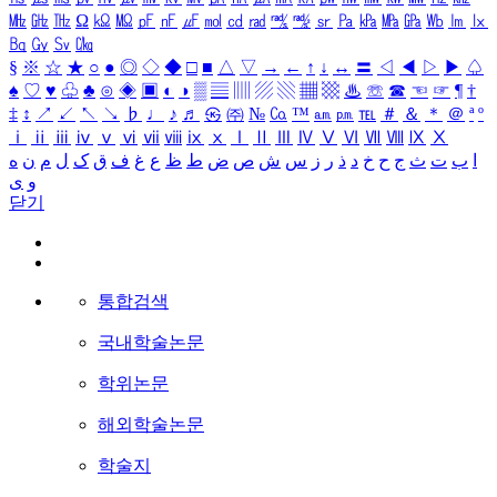
㎒
㎓
㎔
Ω
㏀
㏁
㎊
㎋
㎌
㏖
㏅
㎭
㎮
㎯
㏛
㎩
㎪
㎫
㎬
㏝
㏐
㏓
㏃
㏉
㏜
㏆
§
※
☆
★
○
●
◎
◇
◆
□
■
△
▽
→
←
↑
↓
↔
〓
◁
◀
▷
▶
♤
♠
♡
♥
♧
♣
⊙
◈
▣
◐
◑
▒
▤
▥
▨
▧
▦
▩
♨
☏
☎
☜
☞
¶
†
‡
↕
↗
↙
↖
↘
♭
♩
♪
♬
㉿
㈜
№
㏇
™
㏂
㏘
℡
＃
＆
＊
＠
ª
º
ⅰ
ⅱ
ⅲ
ⅳ
ⅴ
ⅵ
ⅶ
ⅷ
ⅸ
ⅹ
Ⅰ
Ⅱ
Ⅲ
Ⅳ
Ⅴ
Ⅵ
Ⅶ
Ⅷ
Ⅸ
Ⅹ
ا
ب
ت
ث
ج
ح
خ
د
ذ
ر
ز
س
ش
ص
ض
ط
ظ
ع
غ
ف
ق
ک
ل
م
ن
ه
و
ی
닫기
통합검색
국내학술논문
학위논문
해외학술논문
학술지