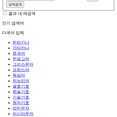
상세검색
결과 내 재검색
인기 검색어
다국어 입력
히라가나
가타카나
중국어
한글고어
그리스문자
프랑스어
독일어
히브리어
괄호기호
학술기호
기술기호
첨자기호
라틴문자
러시아문자