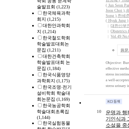
김영혜 ( Youn
학회 공동 춘계학
stories about 
which includes
( Jun Seon Pa
술발표회
(1,223)
people in The 
Joon
Choi
)
,
송
seven-chinese
한국체육과학
compared diffe
Song )
,
한세준 (
詩). This thesis explores the Yellow
회지
(1,215)
function betwe
( Hyuk Jung )
Sea Route tha
대한안과학회
대한산부
affected youths
voyage on and
지
(1,214)
Obstetrics
and 「Adversity
expressed in h
Vol.49 No.
한국철도학회
success」 serie
his poetry writ
학술발표대회논
Newspaper in 1
homecoming. T
that his conduc
문집
(1,211)
원문
『孤雲集』 The co
expressed a drive t
대한건축학회
poetical wor
poems in the jo
학술발표대회 논
集』Gyewon Pilg
Objective: Bur
the arts(『泰
문집
(1,184)
At first, it aim
effective metho
1910’s and had
complicated em
stress incontin
한국식품영양
famous poet. I
when he retur
a well-accepted
과학회지
(1,175)
important role 
the Grand Cana
stress urinary
한국조명·전기
Literature and 
Route from the
to urethral hy
설비학회 학술대
reporter. It wa
Yangzh?u linki
intrinsic sphin
회논문집
(1,169)
western literat
of China. It al
the reference 
한국농공학회
reflected the p
social aspects 
other procedur
학술대회초록집
10
운명과 행복
nam-sun in the
the Yangtze Ri
study is to eva
(1,144)
기인식과 그
sun translated 
religions and t
of the Choi`s 
한국실험동물
1918. As you k
소설을 중
engaged in nav
Burch operatio