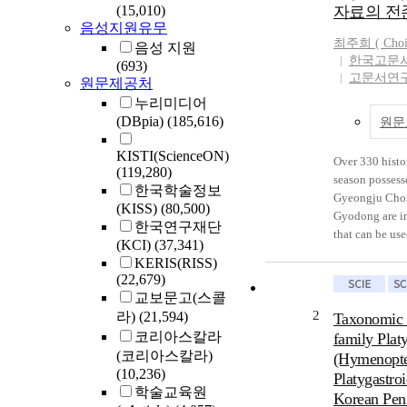
(15,010)
자료의 전
음성지원유무
최주희 (
Cho
음성 지원
한국고문
(693)
고문서연
원문제공처
누리미디어
(DBpia)
(185,616)
원문
KISTI(ScienceON)
Over 330 histor
(119,280)
season posses
한국학술정보
Gyeongju Choi
(KISS)
(80,500)
Gyodong are i
한국연구재단
that can be us
(KCI)
(37,341)
Choi’s unique
KERIS(RISS)
cases. Among w
(22,679)
written during 
교보문고(스콜
purpose of rece
2
라)
(21,594)
Taxonomic 
distributed sp
코리아스칼라
family Plat
and northern p
(코리아스칼라)
(Hymenopte
characteristics
(10,236)
Platygastro
Choi’s historic
학술교육원
Korean Pen
First, when est