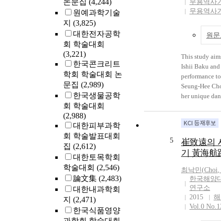
논문집
(4,244)
무용역사
the minimum re
collinus Choi 
무용역사
원예과학기술
Choi’s landow
Buhl, and S. p
지
(3,825)
difference from
Further ninete
대한전자공학
원문
regions. In this
from The Korean
회 학술대회
analyzing the c
time, and some
(3,221)
entire data and
for eleven spe
This study ai
한국콘크리트
further studie
the Peninsula. 
Ishii Baku and
학회 학술대회 논
insufficient pa
genera and spe
performance to
문집
(2,989)
resolved in thi
hitherto recor
Seung-Hee Cho
한국생물공학
specific histor
Peninsula. As a
her unique dan
회 학술대회
Rich Men Choi
fauna of The K
also tries to s
(2,988)
management ca
composed of 68
the modernizat
대한피부과학
traditional da
회 학술발표대회
colonial era,
5
崔致遠의 시
the pain of th
집
(2,612)
기 黃海航
lost their nati
대한토목학회
nationalistic 
학술대회
(2,546)
최낙민(
Choi
,
of her choreog
論文集
(2,483)
한국해양
styles. She was
연구소
대한내과학회
Baku who was 
2015
해
지
(2,471)
teacher. With h
Vol.0 No.1
한국식품영양
choreographed
과학회 학술대회