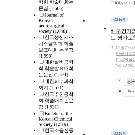
학회 학술대회논
CHOI,n.so.
端揚州에서 중
influences on 
문집
(1,666)
ana interrupt
運河길을 통해
dance styles. 
Journal of
걀응애(Liacarus 
의 복잡한 심
European dance
Korean
아오끼지게응애(In
회상을 살펴보
Bosalchum and
neurosurgical
CHOI,n.sp
에 필요한 순
7
showed Korean
배구경기의
society
(1,648)
(Diapterobates
울을 바닷가에
attracted the i
한국생산제조
트 평가모
sp.) 等이고
를 통해 항해
groups that tri
시스템학회 학술
수염뜬지게응애(Ce
교와 삶을 유
nationalistic m
최희남(
Choi
발표대회 논문집
(HERMANN))이다. *
는 황해항로에
dance. During
한국체육
(1,598)
(Liacarus ki
모습을 통해 
한국체육
dance tour, sh
대한설비공학
光大學校 總長
의 양상을 살펴
Vol.10 No.
beauty of Asi
회 학술발표대회
記念하기 위해
제적인 측면이
traditional d
논문집
(1,571)
그의 法號(圓佛
로드와 달리 
Western dance s
대한피부과학
다. In the cours
해해로의 특징
recognized tha
회지
(1,571)
oribatid mites
을 확인할 수 있었
dance movement
복
were newly fou
한국추진공학
Won(857∼?), a
interests, she 
1 new subspeci
회 학술대회논문
names as Haeun
internationali
Korea. They w
집
(1,531)
a person who re
which eventua
n. sp., L. javan
exchange betwe
Bulletin of the
foundation of
Liacarus kilchi
Korean Chemical
the Silla-Tang
and modernized
n. sp., Diaptero
Society
(1,519)
Route in the ni
dances. With he
and Ceratoppia
한국소음진동
one of the most
constantly cre