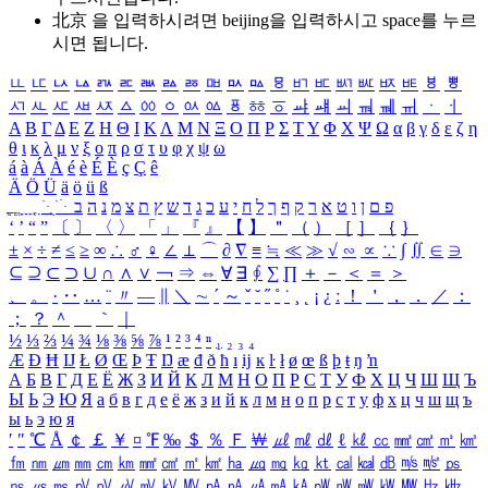
北京 을 입력하시려면
beijing
을 입력하시고 space를 누르
시면 됩니다.
ㅥ
ㅦ
ㅧ
ㅨ
ㅩ
ㅪ
ㅫ
ㅬ
ㅭ
ㅮ
ㅯ
ㅰ
ㅱ
ㅲ
ㅳ
ㅴ
ㅵ
ㅶ
ㅷ
ㅸ
ㅹ
ㅺ
ㅻ
ㅼ
ㅽ
ㅾ
ㅿ
ㆀ
ㆁ
ㆂ
ㆃ
ㆄ
ㆅ
ㆆ
ㆇ
ㆈ
ㆉ
ㆊ
ㆋ
ㆌ
ㆍ
ㆎ
Α
Β
Γ
Δ
Ε
Ζ
Η
Θ
Ι
Κ
Λ
Μ
Ν
Ξ
Ο
Π
Ρ
Σ
Τ
Υ
Φ
Χ
Ψ
Ω
α
β
γ
δ
ε
ζ
η
θ
ι
κ
λ
μ
ν
ξ
ο
π
ρ
σ
τ
υ
φ
χ
ψ
ω
á
à
Á
À
é
è
É
È
ç
Ç
ê
Ä
Ö
Ü
ä
ö
ü
ß
ְ
ֳ
ֲ
ֱ
ָ
ַ
ֵ
ֶ
ִ
ֹ
ּ
ֻ
ׂ
ׁ
ּ
ב
ה
נ
מ
צ
ת
ץ
ש
ד
ג
כ
ע
י
ח
ל
ך
ף
ק
ר
א
ט
ו
ן
ם
פ
‘
’
“
”
〔
〕
〈
〉
「
」
『
』
【
】
＂
（
）
［
］
｛
｝
±
×
÷
≠
≤
≥
∞
∴
♂
♀
∠
⊥
⌒
∂
∇
≡
≒
≪
≫
√
∽
∝
∵
∫
∬
∈
∋
⊆
⊇
⊂
⊃
∪
∩
∧
∨
￢
⇒
⇔
∀
∃
∮
∑
∏
＋
－
＜
＝
＞
、
。
·
‥
…
¨
〃
―
∥
＼
∼
´
～
ˇ
˘
˝
˚
˙
¸
˛
¡
¿
ː
！
＇
，
．
／
：
；
？
＾
＿
｀
｜
½
⅓
⅔
¼
¾
⅛
⅜
⅝
⅞
¹
²
³
⁴
ⁿ
₁
₂
₃
₄
Æ
Ð
Ħ
Ĳ
Ł
Ø
Œ
Þ
Ŧ
Ŋ
æ
đ
ð
ħ
ı
ĳ
ĸ
ŀ
ł
ø
œ
ß
þ
ŧ
ŋ
ŉ
А
Б
В
Г
Д
Е
Ё
Ж
З
И
Й
К
Л
М
Н
О
П
Р
С
Т
У
Ф
Х
Ц
Ч
Ш
Щ
Ъ
Ы
Ь
Э
Ю
Я
а
б
в
г
д
е
ё
ж
з
и
й
к
л
м
н
о
п
р
с
т
у
ф
х
ц
ч
ш
щ
ъ
ы
ь
э
ю
я
′
″
℃
Å
￠
￡
￥
¤
℉
‰
＄
％
Ｆ
￦
㎕
㎖
㎗
ℓ
㎘
㏄
㎣
㎤
㎥
㎦
㎙
㎚
㎛
㎜
㎝
㎞
㎟
㎠
㎡
㎢
㏊
㎍
㎎
㎏
㏏
㎈
㎉
㏈
㎧
㎨
㎰
㎱
㎲
㎳
㎴
㎵
㎶
㎷
㎸
㎹
㎀
㎁
㎂
㎃
㎄
㎺
㎻
㎽
㎾
㎿
㎐
㎑