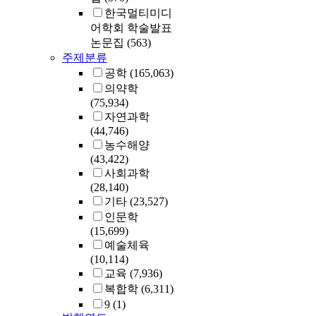
한국멀티미디
어학회 학술발표
논문집
(563)
주제분류
공학
(165,063)
의약학
(75,934)
자연과학
(44,746)
농수해양
(43,422)
사회과학
(28,140)
기타
(23,527)
인문학
(15,699)
예술체육
(10,114)
교육
(7,936)
복합학
(6,311)
9
(1)