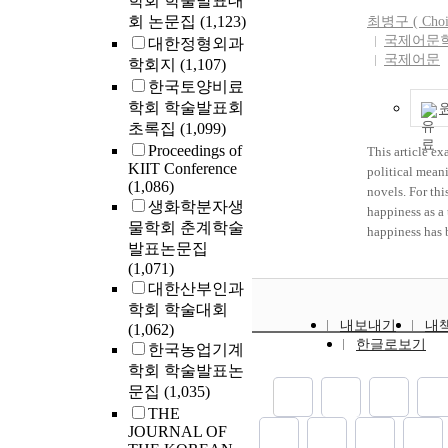
학회 학술발표대
point in chang
analogized thr
included 47 pa
회 논문집
(1,123)
최병구 (
Cho
of ‘self-help’,
which was comp
undergone lap
국제어문
대한정형외과
to be used nat
he waited for a
operation fro
국제어문
학회지
(1,107)
translated into
voyage. In the 
March 2005. Of
Great Han empire. Choi you
한국토양비료
modality of th
patients under
was an editor a
학회 학술발표회
through the Ma
laparoscopic B
women’s dis
초록집
(1,099)
explored by co
1) and 20 pati
public magazi
Proceedings of
Sea Route and
laparoscopic B
This article ex
education cent
KIIT Conference
work, it is ass
Choi`s Hook o
political mean
Women’s wor
(1,086)
characteristic 
endopelvic fas
novels. For thi
company in the
생화학분자생
connecting the
ligament (Grou
happiness as a
experience of t
물학회 춘계학술
Dynasties, is t
age of patient
happiness has 
and the arts at 
발표논문집
which is differ
55.6±9.37 years
the fields of po
1910’s probabl
(1,071)
Maritime Silk
Group 2 was 56
Happiness in th
a magazine pub
대한산부인과
economic aspec
There is no dif
used as a basis
1920s. He was
학회 학술대회
of patients (P
rule, and happi
munchangsa(文
내보내기
내
(1,062)
operating time
culture was ob
owned publish
한글로보기
한국농업기계
minutes for Gr
values of the 
founded in the
학회 학술발표논
minute for Gro
this context, 
published magaz
operating time
문집
(1,035)
the period of
conduct to have
than Group 1 (
aim to transfo
THE
was related to th
difference in r
JOURNAL OF
the awareness o
said before, He