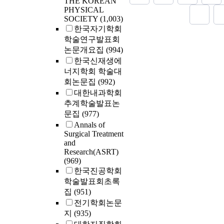
THE KOREAN
complication r
Families`misfo
book, Adversity
PHYSICAL
and Group 2 (
seen in the pri
The source of t
SOCIETY
(1,003)
performed lap
subject that pa
people who suc
한국자기학회
operation with
sphere by impr
by adversity, w
학술연구발표회
anchoring the 
conscience. Th
Japan. As we k
논문개요집
(994)
Cooper`s liga
of collapse rev
kind of books 
한국신재생에
compared tradi
an attempt to 
for a purpose o
너지학회 학술대
Burch operatio
transformation 
individual. In 
Burch operatio
회논문집
(992)
attempt presen
translation of 
could shorten 
empathy and s
대한내과학회
successfully c
the Choi`s Hoo
between money
추계학술발표논
realized a valu
work in the lat
문집
(977)
have helped Ja
work created un
Annals of
rule colonial Ko
transform misfo
Surgical Treatment
need to study 
work provided 
and
intellectuals 
Research(ASRT)
actions that ca
who accepted S
(969)
turning the log
Korea.
한국진공학회
politics into 
학술발표회초록
(money). The g
집
(951)
demonstrated 
novels is locat
전기학회논문
지
(935)