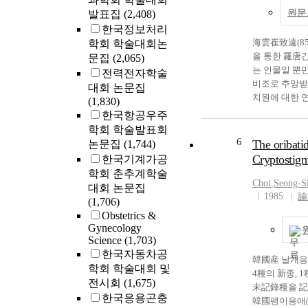
modern dance s
원문
발표집
(2,408)
Korean tradit
한국정보처리
to her own crea
海雲崔致遠(85
학회 학술대회논
overseas tours
을 통한 羅唐
문집
(2,065)
in the U.S.A.,
는 인물일 뿐
전력전자학술
America from 
비조로 추앙받
대회 논문집
Hee Choi realiz
치원에 대한 연
(1,830)
incorporating 
등 다양한 방
한국항공우주
movements are
과물을 내고 있
foreigners tha
학회 학술발표회
을 해양실크로
6
audiences. Thu
The oribati
논문집
(1,744)
연구는 그리 많
develop her ow
Cryptostigm
한국기계가공
원은 『桂苑筆
more incorpora
학회 춘추계학술
七言絶句15수와
Korean dance. 
Choi
,Seong-S
대회 논문집
년 10월 양주
1985
論
to establish Ea
(1,706)
의 왕도 경주
Choi tried to 
Obstetrics &
에 창작한 것임을
Hee East Asian
Gynecology
에서는 최치원
systematic stu
Science
(1,703)
集』 뿐만 아
However, her v
한국자동차공
韓國産 날개응
수록된 작품 
the social and 
학회 학술대회 및
4種의 新종, 
시를 분석하여
conducive at t
전시회
(1,675)
未記錄種을 記載하였
를 살펴보고 
confirms that 
한국응용곤충
韓國팽이응애(Loh
경을 살펴보았
American dance