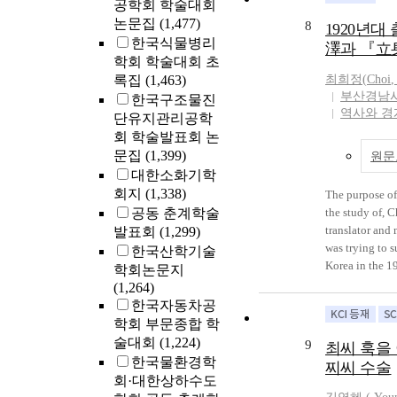
공학회 학술대회
progenitor of S
Therefore, she 
논문집
(1,477)
(漢文學) in Korea
8
recognized as 
1920년대
studies on Cho
한국식물병리
significant fig
澤과 『
carried out an
학회 학술대회 초
history in spite
number of produ
록집
(1,463)
최희정(
Choi
,
ideology and 
such as literat
부산경남
be taught to t
한국구조물진
history. There 
역사와 경
단유지관리공학
works conducte
회 학술발표회 논
connection wit
문집
(1,399)
원문
Road. Fortuna
대한소화기학
expressed that
회지
(1,338)
The purpose of
twenty-vol
공동 춘계학술
the study of, 
Gyewon Pilgye
translator and
발표회
(1,299)
Gassia Grove w
was trying to s
한국산학기술
were composed 
Korea in the 1
학회논문지
voyage from th
had belonged t
(1,264)
(?州) in October
intellectual w
한국자동차공
time he arrive
colonial Korea
학회 부문종합 학
capital of the 
Self–Help or s
술대회
(1,224)
of the next ye
9
최씨 훅을
then began to s
fifteen verses 
한국물환경학
찌씨 수술
book, Adversit
seven chinese c
회·대한상하수도
success(『立身
(七言絶句) and th