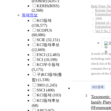
(eArticle)
(4,057)
it showed chro
KERIS(RISS)
Buhl Peter Ne
from the late 
(2,568)
Korean Soc
to the first ha
Entomolog
등재정보
occupation. Sec
2006
KCI등재
harvest materia
Journal of 
(158,577)
Entomolog
same year co-e
SCOPUS
Vol.9 No.2
correlation bet
(60,086)
Third, up to th
SCIE
(32,151)
period, most p
KCI등재후보
Choi clan app
(12,669)
receiving a ren
A total of 41 s
ESCI
(12,483)
the harvest)’m
including only
SCI
(10,199)
identified in o
check list of K
KCI우수등재
contemporarie
contains five p
(5,175)
adjusting rent 
species of the 
구)KCI등재(통
or ‘Dojo(賭租: r
described as n
합)
(1,338)
certain amount
Korea, viz. Al
3903
(1,245)
Rich men Choi 
Choi, Amblyas
SSCI
(400)
seeds and rice 
Buhl, Leptaeis
KCI등재
(103)
3
Taxonomic 
farmers. So am
L. ocellaris Ch
KCI등재후보
Gyeongju, Ric
family Plat
ciliata Buhl & 
(68)
acquisition me
(Hymenopter
Buhl & Choi, P
AHCI
(67)