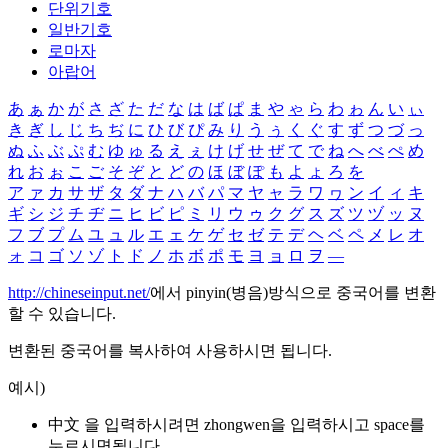
단위기호
일반기호
로마자
아랍어
あ
ぁ
か
が
さ
ざ
た
だ
な
は
ば
ぱ
ま
や
ゃ
ら
わ
ゎ
ん
い
ぃ
き
ぎ
し
じ
ち
ぢ
に
ひ
び
ぴ
み
り
う
ぅ
く
ぐ
す
ず
つ
づ
っ
ぬ
ふ
ぶ
ぷ
む
ゆ
ゅ
る
え
ぇ
け
げ
せ
ぜ
て
で
ね
へ
べ
ぺ
め
れ
お
ぉ
こ
ご
そ
ぞ
と
ど
の
ほ
ぼ
ぽ
も
よ
ょ
ろ
を
ア
ァ
カ
サ
ザ
タ
ダ
ナ
ハ
バ
パ
マ
ヤ
ャ
ラ
ワ
ヮ
ン
イ
ィ
キ
ギ
シ
ジ
チ
ヂ
ニ
ヒ
ビ
ピ
ミ
リ
ウ
ゥ
ク
グ
ス
ズ
ツ
ヅ
ッ
ヌ
フ
ブ
プ
ム
ユ
ュ
ル
エ
ェ
ケ
ゲ
セ
ゼ
テ
デ
ヘ
ベ
ペ
メ
レ
オ
ォ
コ
ゴ
ソ
ゾ
ト
ド
ノ
ホ
ボ
ポ
モ
ヨ
ョ
ロ
ヲ
―
http://chineseinput.net/
에서 pinyin(병음)방식으로 중국어를 변환
할 수 있습니다.
변환된 중국어를 복사하여 사용하시면 됩니다.
예시)
中文 을 입력하시려면
zhongwen
을 입력하시고 space를
누르시면됩니다.