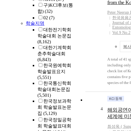
‘Dangalim(indi
from the Ko
tripotini Buhl
구)KCI후보(통
On the other h
eollinus Choi 
합)
(32)
wrote separate
Peter Neerup 
Buhl, and S. p
02
(7)
한국응용
barley-farm pr
Further ninete
Journal of 
학술지명
and there were
from The Korean
Entomolog
대한전기학회
been remained.
time, and some
Vol.9 No.2
학술대회 논문집
harvest record
for eleven spe
(8,162)
published, but 
the Peninsula. 
복사
대한기계학회
cases from har
genera and spe
have been iden
춘추학술대회
hitherto recor
average rent id
(6,843)
A total of 41 s
Peninsula. As a
season does no
한국원예학회
including only
fauna of The K
from the rent a
check list of K
학술발표요지
composed of 68
although it rev
contains five p
(5,551)
But the average
species of the 
한국통신학회
bean collected
described as n
학술대회논문집
is significantl
Korea, viz. Al
(5,501)
difficulties in
Choi, Amblyas
한국정보과학
production bec
Buhl, Leptacis
회 학술발표논문
4
해외공연이
in the way of D
L. ocellaris Ch
집
(5,129)
세계에 미
as a result of l
ciliata Buhl & 
한국정밀공학
except the ara
Buhl & Choi, P
회 학술발표대회
최성옥 ( Sun
Choi to tenant
tripotini Buhl