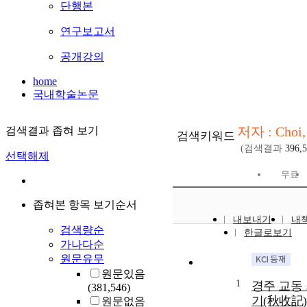
단행본
연구보고서
공개강의
home
국내학술논문
저자 : Choi,
검색결과 좁혀 보기
검색키워드
(검색결과
396,
선택해제
무료
좁혀본 항목 보기순서
내보내기
내
검색량순
한글로보기
가나다순
원문유무
원문있음
1
경주 교동
(381,546)
기(秋收記)
원문없음