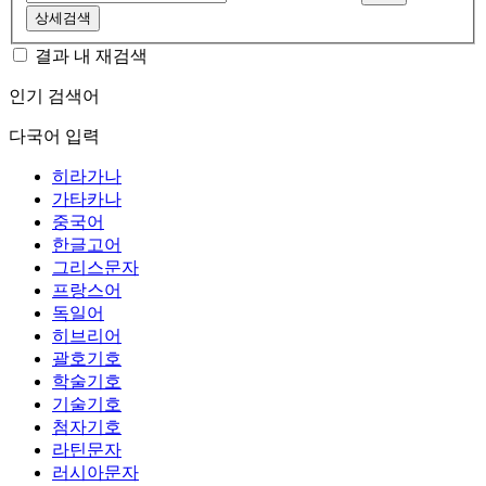
상세검색
결과 내 재검색
인기 검색어
다국어 입력
히라가나
가타카나
중국어
한글고어
그리스문자
프랑스어
독일어
히브리어
괄호기호
학술기호
기술기호
첨자기호
라틴문자
러시아문자