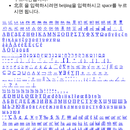
北京 을 입력하시려면
beijing
을 입력하시고 space를 누르
시면 됩니다.
ㅥ
ㅦ
ㅧ
ㅨ
ㅩ
ㅪ
ㅫ
ㅬ
ㅭ
ㅮ
ㅯ
ㅰ
ㅱ
ㅲ
ㅳ
ㅴ
ㅵ
ㅶ
ㅷ
ㅸ
ㅹ
ㅺ
ㅻ
ㅼ
ㅽ
ㅾ
ㅿ
ㆀ
ㆁ
ㆂ
ㆃ
ㆄ
ㆅ
ㆆ
ㆇ
ㆈ
ㆉ
ㆊ
ㆋ
ㆌ
ㆍ
ㆎ
Α
Β
Γ
Δ
Ε
Ζ
Η
Θ
Ι
Κ
Λ
Μ
Ν
Ξ
Ο
Π
Ρ
Σ
Τ
Υ
Φ
Χ
Ψ
Ω
α
β
γ
δ
ε
ζ
η
θ
ι
κ
λ
μ
ν
ξ
ο
π
ρ
σ
τ
υ
φ
χ
ψ
ω
á
à
Á
À
é
è
É
È
ç
Ç
ê
Ä
Ö
Ü
ä
ö
ü
ß
ְ
ֳ
ֲ
ֱ
ָ
ַ
ֵ
ֶ
ִ
ֹ
ּ
ֻ
ׂ
ׁ
ּ
ב
ה
נ
מ
צ
ת
ץ
ש
ד
ג
כ
ע
י
ח
ל
ך
ף
ק
ר
א
ט
ו
ן
ם
פ
‘
’
“
”
〔
〕
〈
〉
「
」
『
』
【
】
＂
（
）
［
］
｛
｝
±
×
÷
≠
≤
≥
∞
∴
♂
♀
∠
⊥
⌒
∂
∇
≡
≒
≪
≫
√
∽
∝
∵
∫
∬
∈
∋
⊆
⊇
⊂
⊃
∪
∩
∧
∨
￢
⇒
⇔
∀
∃
∮
∑
∏
＋
－
＜
＝
＞
、
。
·
‥
…
¨
〃
―
∥
＼
∼
´
～
ˇ
˘
˝
˚
˙
¸
˛
¡
¿
ː
！
＇
，
．
／
：
；
？
＾
＿
｀
｜
½
⅓
⅔
¼
¾
⅛
⅜
⅝
⅞
¹
²
³
⁴
ⁿ
₁
₂
₃
₄
Æ
Ð
Ħ
Ĳ
Ł
Ø
Œ
Þ
Ŧ
Ŋ
æ
đ
ð
ħ
ı
ĳ
ĸ
ŀ
ł
ø
œ
ß
þ
ŧ
ŋ
ŉ
А
Б
В
Г
Д
Е
Ё
Ж
З
И
Й
К
Л
М
Н
О
П
Р
С
Т
У
Ф
Х
Ц
Ч
Ш
Щ
Ъ
Ы
Ь
Э
Ю
Я
а
б
в
г
д
е
ё
ж
з
и
й
к
л
м
н
о
п
р
с
т
у
ф
х
ц
ч
ш
щ
ъ
ы
ь
э
ю
я
′
″
℃
Å
￠
￡
￥
¤
℉
‰
＄
％
Ｆ
￦
㎕
㎖
㎗
ℓ
㎘
㏄
㎣
㎤
㎥
㎦
㎙
㎚
㎛
㎜
㎝
㎞
㎟
㎠
㎡
㎢
㏊
㎍
㎎
㎏
㏏
㎈
㎉
㏈
㎧
㎨
㎰
㎱
㎲
㎳
㎴
㎵
㎶
㎷
㎸
㎹
㎀
㎁
㎂
㎃
㎄
㎺
㎻
㎽
㎾
㎿
㎐
㎑