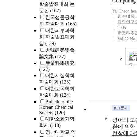
Computing
학술발표대회 논
문집
(167)
Yi,
Cheon
hee
청주대학교
한국생물공학
과학연구
회 학술대회
(165)
2005
대한피부과학
産業科學
회 학술발표대회
Vol.22 No.
집
(139)
大韓建築學會
論文集
(127)
보
産業科學硏究
(127)
대한지질학회
학술대회
(125)
대한토목학회
학술대회
(124)
Bulletin of the
Korean Chemical
Society
(120)
대한소화기학
6
영어의 모
회지
(118)
환에 의한
영남대학교 약
현상에 대