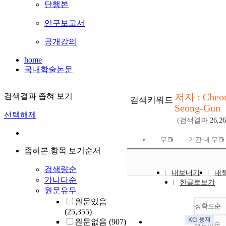
단행본
연구보고서
공개강의
home
국내학술논문
저자 : Cheo
검색결과 좁혀 보기
검색키워드
Seong-Gun
선택해제
(검색결과
26,2
무료
기관 내 무료
좁혀본 항목 보기순서
검색량순
내보내기
내
가나다순
한글로보기
원문유무
원문있음
정확도순
(25,355)
원문없음
(907)
내림차순