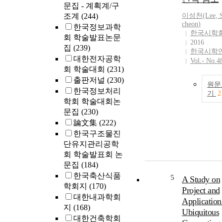
문집 - 계획계/구
조계
(244)
이성천(Lee, S
cheon
)
한국정보과학
한국시학
회 학술발표논문
2016
집
(239)
한국시학
대한전자공학
Vol.- No.4
회 학술대회
(231)
출판저널
(230)
원문
한국정보처리
기
2
학회 학술대회논
문집
(230)
論文集
(222)
한국구조물진
단유지관리공학
회 학술발표회 논
문집
(184)
한국축산식품
5
A Study on
학회지
(170)
Project and
대한내과학회
Application
지
(168)
Ubiquitous
대한건축학회