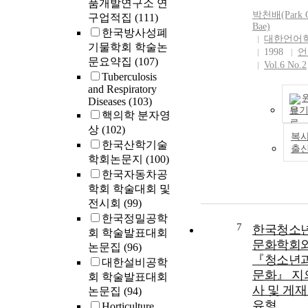
품개발연구소 연
박천배(Park
구업적집
(111)
Bae)
한국방사성폐
대한언어
기물학회 학술논
1998
언
문요약집
(107)
Vol.6 No.2
Tuberculosis
and Respiratory
Diseases
(103)
보
핵의학 분자영
상
(102)
복사
한국산학기술
출
학회논문지
(100)
한국자동차공
학회 학술대회 및
전시회
(99)
한국정밀공학
7
한국청소
회 학술발표대회
문화학회
논문집
(96)
『청소년과
대한설비공학
문화』 지
회 학술발표대회
사 및 게재
논문집
(94)
유형
Horticulture