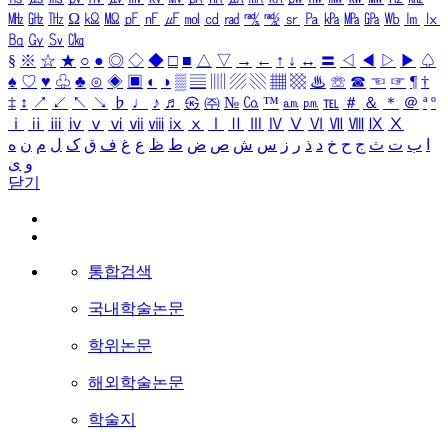
㎒
㎓
㎔
Ω
㏀
㏁
㎊
㎋
㎌
㏖
㏅
㎭
㎮
㎯
㏛
㎩
㎪
㎫
㎬
㏝
㏐
㏓
㏃
㏉
㏜
㏆
§
※
☆
★
○
●
◎
◇
◆
□
■
△
▽
→
←
↑
↓
↔
〓
◁
◀
▷
▶
♤
♠
♡
♥
♧
♣
⊙
◈
▣
◐
◑
▒
▤
▥
▨
▧
▦
▩
♨
☏
☎
☜
☞
¶
†
‡
↕
↗
↙
↖
↘
♭
♩
♪
♬
㉿
㈜
№
㏇
™
㏂
㏘
℡
＃
＆
＊
＠
ª
º
ⅰ
ⅱ
ⅲ
ⅳ
ⅴ
ⅵ
ⅶ
ⅷ
ⅸ
ⅹ
Ⅰ
Ⅱ
Ⅲ
Ⅳ
Ⅴ
Ⅵ
Ⅶ
Ⅷ
Ⅸ
Ⅹ
ا
ب
ت
ث
ج
ح
خ
د
ذ
ر
ز
س
ش
ص
ض
ط
ظ
ع
غ
ف
ق
ک
ل
م
ن
ه
و
ی
닫기
통합검색
국내학술논문
학위논문
해외학술논문
학술지