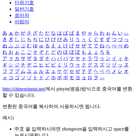
단위기호
일반기호
로마자
아랍어
あ
ぁ
か
が
さ
ざ
た
だ
な
は
ば
ぱ
ま
や
ゃ
ら
わ
ゎ
ん
い
ぃ
き
ぎ
し
じ
ち
ぢ
に
ひ
び
ぴ
み
り
う
ぅ
く
ぐ
す
ず
つ
づ
っ
ぬ
ふ
ぶ
ぷ
む
ゆ
ゅ
る
え
ぇ
け
げ
せ
ぜ
て
で
ね
へ
べ
ぺ
め
れ
お
ぉ
こ
ご
そ
ぞ
と
ど
の
ほ
ぼ
ぽ
も
よ
ょ
ろ
を
ア
ァ
カ
サ
ザ
タ
ダ
ナ
ハ
バ
パ
マ
ヤ
ャ
ラ
ワ
ヮ
ン
イ
ィ
キ
ギ
シ
ジ
チ
ヂ
ニ
ヒ
ビ
ピ
ミ
リ
ウ
ゥ
ク
グ
ス
ズ
ツ
ヅ
ッ
ヌ
フ
ブ
プ
ム
ユ
ュ
ル
エ
ェ
ケ
ゲ
セ
ゼ
テ
デ
ヘ
ベ
ペ
メ
レ
オ
ォ
コ
ゴ
ソ
ゾ
ト
ド
ノ
ホ
ボ
ポ
モ
ヨ
ョ
ロ
ヲ
―
http://chineseinput.net/
에서 pinyin(병음)방식으로 중국어를 변환
할 수 있습니다.
변환된 중국어를 복사하여 사용하시면 됩니다.
예시)
中文 을 입력하시려면
zhongwen
을 입력하시고 space를
누르시면됩니다.