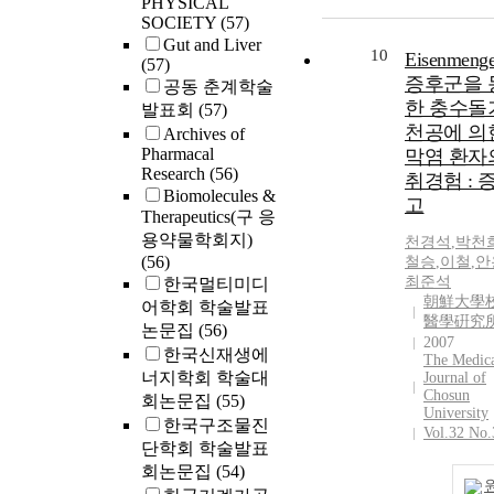
PHYSICAL
SOCIETY
(57)
Gut and Liver
10
Eisenmeng
(57)
증후군을 
공동 춘계학술
한 충수돌
발표회
(57)
천공에 의
Archives of
Pharmacal
막염 환자
Research
(56)
취경험 : 
Biomolecules &
고
Therapeutics(구 응
용약물학회지)
천경석
,
박천
(56)
철승
,
이철
,
안
최준석
한국멀티미디
朝鮮大學校
어학회 학술발표
醫學硏究
논문집
(56)
2007
한국신재생에
The Medic
너지학회 학술대
Journal of
Chosun
회논문집
(55)
University
한국구조물진
Vol.32 No.
단학회 학술발표
회논문집
(54)