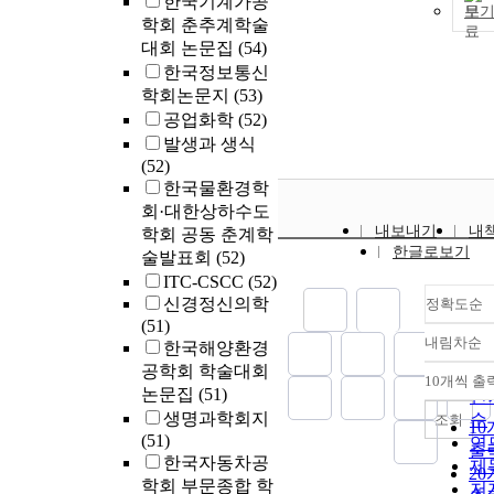
한국기계가공
보
학회 춘추계학술
대회 논문집
(54)
한국정보통신
학회논문지
(53)
공업화학
(52)
발생과 생식
(52)
한국물환경학
회·대한상하수도
내보내기
내
학회 공동 춘계학
한글로보기
술발표회
(52)
ITC-CSCC
(52)
신경정신의학
정확도순
(51)
내림차순
한국해양환경
정
공학회 학술대회
순
10개씩 출
내
논문집
(51)
인
생명과학회지
순
조회
1
(51)
연
출
한국자동차공
제
2
학회 부문종합 학
저