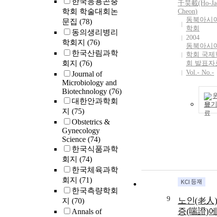
한국응용곤충
千昊載(Ho-Ja
학회 학술대회논
Cheon
)
동북아시
문집
(78)
학회
동의생리병리
2004
학회지
(76)
동북아시
한국산림과학
학회 국제
회지
(76)
회 발표자
Vol.- No.-
Journal of
Microbiology and
Biotechnology
(76)
대한안과학회
보
지
(75)
Obstetrics &
Gynecology
Science
(74)
한국식품과학
회지
(74)
한국체육과학
회지
(71)
한국측량학회
9
노인(老人)
지
(70)
증(喘證)에
Annals of