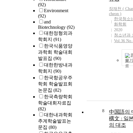
(92)
장재천 ( Chang
Environment
cheon
)
(92)
한국청소
and
화학회
Biotechnology
(92)
2020
대한정형외과
청소년과 
학회지
(91)
Vol.36 No.
한국식품영양
과학회 학술대회
발표집
(90)
보
대한한방내과
학회지
(90)
한국항공우주
학회 학술발표회
논문집
(82)
한국측량학회
학술대회자료집
(82)
8
中国語의 
대한내과학회
構文 : 일
추계학술발표논
의 대조
문집
(80)