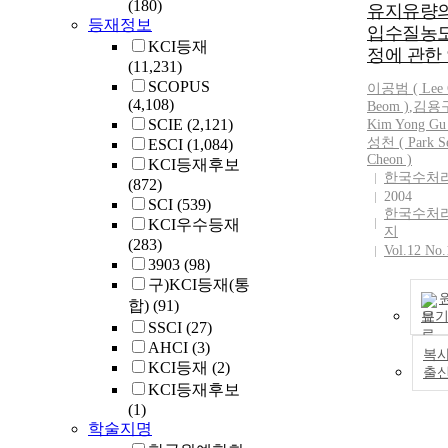
(180)
유지유량의
등재정보
입수질농도
KCI등재
정에 관한
(11,231)
SCOPUS
이공범 ( Lee 
(4,108)
Beom )
,
김용구
SCIE
(2,121)
Kim Yong Gu
성천 ( Park S
ESCI
(1,084)
Cheon
)
KCI등재후보
한국수처
(872)
2004
SCI
(539)
한국수처
KCI우수등재
지
(283)
Vol.12 No.
3903
(98)
구)KCI등재(통
합)
(91)
보
SSCI
(27)
AHCI
(3)
복사
KCI등재
(2)
출
KCI등재후보
(1)
학술지명