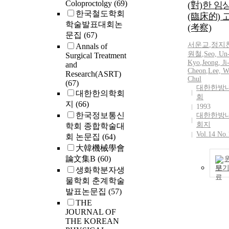
Coloproctolgy
(69)
(對)한 임
한국철도학회
(臨床的) 
학술발표대회논
(考察)
문집
(67)
서운교
,
정지
Annals of
원철
,
Seo, Un
Surgical Treatment
Kyo
,
Jeong, Ji
and
Cheon
,
Lee, W
Research(ASRT)
Chul
(67)
대한한방
대한한의학회
회
지
(66)
1993
한국정보통신
대한한방
회지
학회 종합학술대
Vol.14 No.
회 논문집
(64)
大韓機械學會
論文集B
(60)
보
생화학분자생
물학회 춘계학술
발표논문집
(57)
THE
JOURNAL OF
THE KOREAN