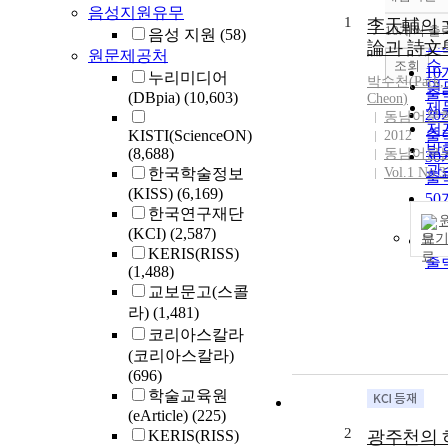
정
음성지원유무
1
순
李天輔의 
10개씩 출
음성 지원
(58)
내
인
論과 詩文
원문제공처
순
조회
1
누리미디어
박수천(Park, 
연
출
(DBpia)
(10,603)
Cheon
)
제
2
동남어문
저
KISTI(ScienceON)
출
2012
발
(8,688)
동남어문
3
관
한국학술정보
Vol.1 No.3
출
(KISS)
(6,169)
5
한국연구재단
출
(KCI)
(2,587)
보
10
KERIS(RISS)
출
(1,488)
교보문고(스콜
라)
(1,481)
코리아스칼라
(코리아스칼라)
(696)
학술교육원
(eArticle)
(225)
2
KERIS(RISS)
광주천의 