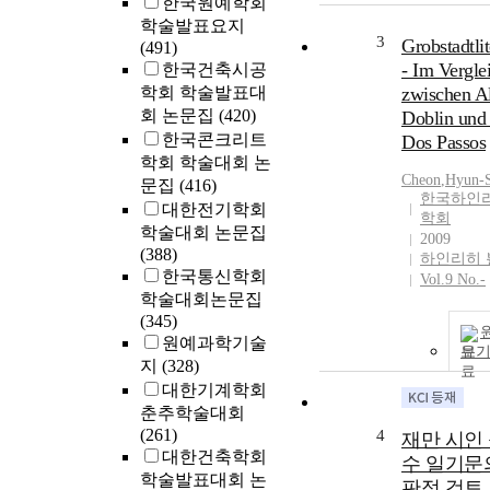
한국원예학회
학술발표요지
3
Grobstadtlit
(491)
- Im Vergle
한국건축시공
학회 학술발표대
zwischen A
회 논문집
(420)
Doblin und
한국콘크리트
Dos Passos
학회 학술대회 논
Cheon
,
Hyun-
문집
(416)
한국하인
대한전기학회
학회
학술대회 논문집
2009
(388)
하인리히 
한국통신학회
Vol.9 No.-
학술대회논문집
(345)
원예과학기술
보
지
(328)
대한기계학회
춘추학술대회
(261)
4
재만 시인
대한건축학회
수 일기문
학술발표대회 논
판적 검토