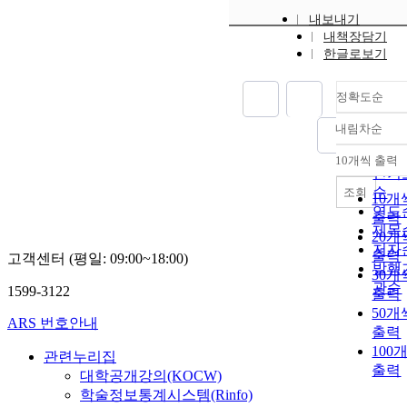
내보내기
내책장담기
한글로보기
정확도순
내림차순
정확
순
10개씩 출력
내림
인기
순
조회
10개
연도
출력
제목
20개
저자
출력
고객센터 (평일: 09:00~18:00)
발행
30개
관순
1599-3122
출력
50개
ARS 번호안내
출력
100
관련누리집
출력
대학공개강의(KOCW)
학술정보통계시스템(Rinfo)