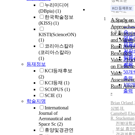
정확도순
누리미디어
(DBpia)
(1)
내림차순
정확
한국학술정보
1
순
A Study on 
10개씩 출력
(KISS)
(1)
내림
인기
Approaches
순
조회
for Assessi
10개
KISTI(ScienceON)
연도
and Manag
(1)
출력
제목
코리아스칼라
Rural Amen
20개
저자
(코리아스칼라)
Resources
출력
발행
(1)
Value - Foc
30개
관순
등재정보
출력
on Elements
KCI등재후보
50개
Value
(2)
출력
Assessment
KCI등재
(1)
100
Rural Amen
SCOPUS
(1)
출력
-
SCIE
(1)
학술지명
Brian
Orland
,
International
상범
,
H.
Journal of
Campbell
,
Ele
Aeronautical and
R. Stuckeman
전북대학
Space Sc
(2)
부설 휴양
휴양및경관연
경관계획