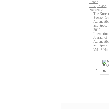
Helcio
R.B.
,
Colaco,
Marcelo J.
The Korea
Society for
Aeronautic
and Space 
2012
Internation
Journal of
Aeronautic
and Space 
Vol.13 No.
문
기