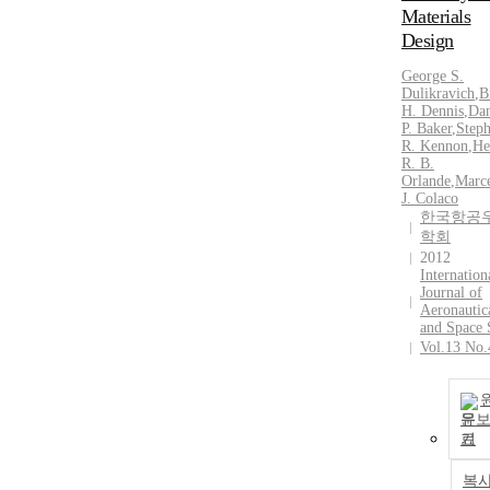
Materials
Design
George S.
Dulikravich
,
B
H. Dennis
,
Dan
P. Baker
,
Step
R. Kennon
,
He
R. B.
Orlande
,
Marc
J. Colaco
한국항공
학회
2012
Internation
Journal of
Aeronautic
and Space 
Vol.13 No.
문
기
복사