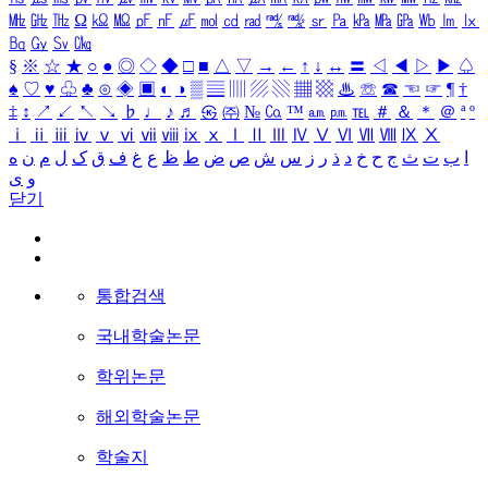
㎒
㎓
㎔
Ω
㏀
㏁
㎊
㎋
㎌
㏖
㏅
㎭
㎮
㎯
㏛
㎩
㎪
㎫
㎬
㏝
㏐
㏓
㏃
㏉
㏜
㏆
§
※
☆
★
○
●
◎
◇
◆
□
■
△
▽
→
←
↑
↓
↔
〓
◁
◀
▷
▶
♤
♠
♡
♥
♧
♣
⊙
◈
▣
◐
◑
▒
▤
▥
▨
▧
▦
▩
♨
☏
☎
☜
☞
¶
†
‡
↕
↗
↙
↖
↘
♭
♩
♪
♬
㉿
㈜
№
㏇
™
㏂
㏘
℡
＃
＆
＊
＠
ª
º
ⅰ
ⅱ
ⅲ
ⅳ
ⅴ
ⅵ
ⅶ
ⅷ
ⅸ
ⅹ
Ⅰ
Ⅱ
Ⅲ
Ⅳ
Ⅴ
Ⅵ
Ⅶ
Ⅷ
Ⅸ
Ⅹ
ا
ب
ت
ث
ج
ح
خ
د
ذ
ر
ز
س
ش
ص
ض
ط
ظ
ع
غ
ف
ق
ک
ل
م
ن
ه
و
ی
닫기
통합검색
국내학술논문
학위논문
해외학술논문
학술지