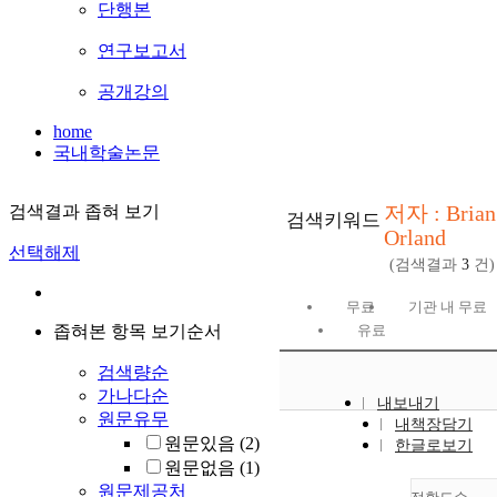
단행본
연구보고서
공개강의
home
국내학술논문
저자 : Brian
검색결과 좁혀 보기
검색키워드
Orland
선택해제
(검색결과
3
건)
무료
기관 내 무료
좁혀본 항목 보기순서
유료
검색량순
가나다순
내보내기
원문유무
내책장담기
원문있음
(2)
한글로보기
원문없음
(1)
원문제공처