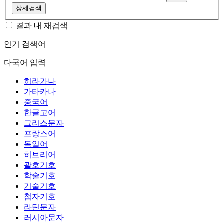
상세검색
결과 내 재검색
인기 검색어
다국어 입력
히라가나
가타카나
중국어
한글고어
그리스문자
프랑스어
독일어
히브리어
괄호기호
학술기호
기술기호
첨자기호
라틴문자
러시아문자