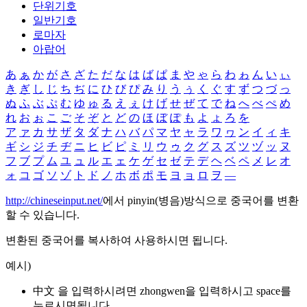
단위기호
일반기호
로마자
아랍어
あ
ぁ
か
が
さ
ざ
た
だ
な
は
ば
ぱ
ま
や
ゃ
ら
わ
ゎ
ん
い
ぃ
き
ぎ
し
じ
ち
ぢ
に
ひ
び
ぴ
み
り
う
ぅ
く
ぐ
す
ず
つ
づ
っ
ぬ
ふ
ぶ
ぷ
む
ゆ
ゅ
る
え
ぇ
け
げ
せ
ぜ
て
で
ね
へ
べ
ぺ
め
れ
お
ぉ
こ
ご
そ
ぞ
と
ど
の
ほ
ぼ
ぽ
も
よ
ょ
ろ
を
ア
ァ
カ
サ
ザ
タ
ダ
ナ
ハ
バ
パ
マ
ヤ
ャ
ラ
ワ
ヮ
ン
イ
ィ
キ
ギ
シ
ジ
チ
ヂ
ニ
ヒ
ビ
ピ
ミ
リ
ウ
ゥ
ク
グ
ス
ズ
ツ
ヅ
ッ
ヌ
フ
ブ
プ
ム
ユ
ュ
ル
エ
ェ
ケ
ゲ
セ
ゼ
テ
デ
ヘ
ベ
ペ
メ
レ
オ
ォ
コ
ゴ
ソ
ゾ
ト
ド
ノ
ホ
ボ
ポ
モ
ヨ
ョ
ロ
ヲ
―
http://chineseinput.net/
에서 pinyin(병음)방식으로 중국어를 변환
할 수 있습니다.
변환된 중국어를 복사하여 사용하시면 됩니다.
예시)
中文 을 입력하시려면
zhongwen
을 입력하시고 space를
누르시면됩니다.