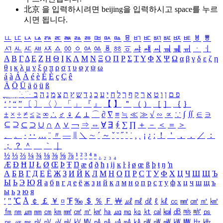
北京 을 입력하시려면
beijing
을 입력하시고 space를 누르
시면 됩니다.
ㅥ
ㅦ
ㅧ
ㅨ
ㅩ
ㅪ
ㅫ
ㅬ
ㅭ
ㅮ
ㅯ
ㅰ
ㅱ
ㅲ
ㅳ
ㅴ
ㅵ
ㅶ
ㅷ
ㅸ
ㅹ
ㅺ
ㅻ
ㅼ
ㅽ
ㅾ
ㅿ
ㆀ
ㆁ
ㆂ
ㆃ
ㆄ
ㆅ
ㆆ
ㆇ
ㆈ
ㆉ
ㆊ
ㆋ
ㆌ
ㆍ
ㆎ
Α
Β
Γ
Δ
Ε
Ζ
Η
Θ
Ι
Κ
Λ
Μ
Ν
Ξ
Ο
Π
Ρ
Σ
Τ
Υ
Φ
Χ
Ψ
Ω
α
β
γ
δ
ε
ζ
η
θ
ι
κ
λ
μ
ν
ξ
ο
π
ρ
σ
τ
υ
φ
χ
ψ
ω
á
à
Á
À
é
è
É
È
ç
Ç
ê
Ä
Ö
Ü
ä
ö
ü
ß
ְ
ֳ
ֲ
ֱ
ָ
ַ
ֵ
ֶ
ִ
ֹ
ּ
ֻ
ׂ
ׁ
ּ
ב
ה
נ
מ
צ
ת
ץ
ש
ד
ג
כ
ע
י
ח
ל
ך
ף
ק
ר
א
ט
ו
ן
ם
פ
‘
’
“
”
〔
〕
〈
〉
「
」
『
』
【
】
＂
（
）
［
］
｛
｝
±
×
÷
≠
≤
≥
∞
∴
♂
♀
∠
⊥
⌒
∂
∇
≡
≒
≪
≫
√
∽
∝
∵
∫
∬
∈
∋
⊆
⊇
⊂
⊃
∪
∩
∧
∨
￢
⇒
⇔
∀
∃
∮
∑
∏
＋
－
＜
＝
＞
、
。
·
‥
…
¨
〃
―
∥
＼
∼
´
～
ˇ
˘
˝
˚
˙
¸
˛
¡
¿
ː
！
＇
，
．
／
：
；
？
＾
＿
｀
｜
½
⅓
⅔
¼
¾
⅛
⅜
⅝
⅞
¹
²
³
⁴
ⁿ
₁
₂
₃
₄
Æ
Ð
Ħ
Ĳ
Ł
Ø
Œ
Þ
Ŧ
Ŋ
æ
đ
ð
ħ
ı
ĳ
ĸ
ŀ
ł
ø
œ
ß
þ
ŧ
ŋ
ŉ
А
Б
В
Г
Д
Е
Ё
Ж
З
И
Й
К
Л
М
Н
О
П
Р
С
Т
У
Ф
Х
Ц
Ч
Ш
Щ
Ъ
Ы
Ь
Э
Ю
Я
а
б
в
г
д
е
ё
ж
з
и
й
к
л
м
н
о
п
р
с
т
у
ф
х
ц
ч
ш
щ
ъ
ы
ь
э
ю
я
′
″
℃
Å
￠
￡
￥
¤
℉
‰
＄
％
Ｆ
￦
㎕
㎖
㎗
ℓ
㎘
㏄
㎣
㎤
㎥
㎦
㎙
㎚
㎛
㎜
㎝
㎞
㎟
㎠
㎡
㎢
㏊
㎍
㎎
㎏
㏏
㎈
㎉
㏈
㎧
㎨
㎰
㎱
㎲
㎳
㎴
㎵
㎶
㎷
㎸
㎹
㎀
㎁
㎂
㎃
㎄
㎺
㎻
㎽
㎾
㎿
㎐
㎑