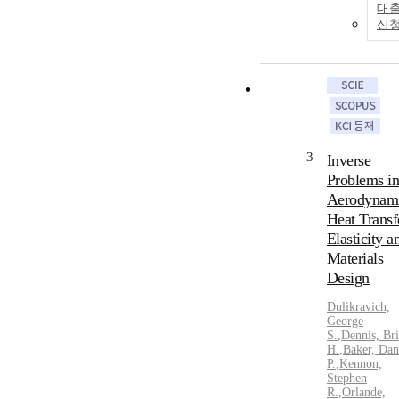
대
신
3
Inverse
Problems i
Aerodynami
Heat Transf
Elasticity a
Materials
Design
Dulikravich,
George
S.
,
Dennis,
Br
H.
,
Baker, Dan
P.
,
Kennon,
Stephen
R.
,
Orlande,