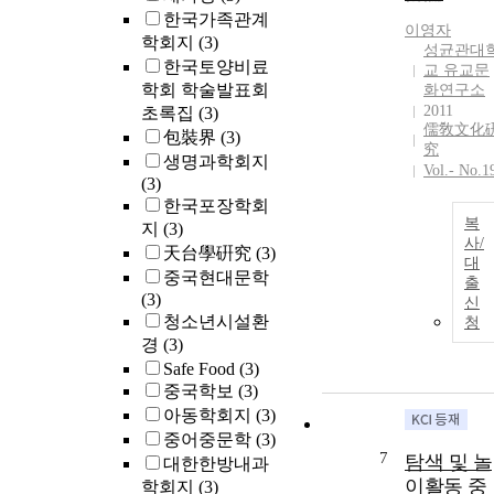
한국가족관계
이영자
학회지
(3)
성균관대
한국토양비료
교 유교문
학회 학술발표회
화연구소
2011
초록집
(3)
儒敎文化
包裝界
(3)
究
생명과학회지
Vol.- No.1
(3)
한국포장학회
복
지
(3)
사/
天台學硏究
(3)
대
중국현대문학
출
(3)
신
청소년시설환
청
경
(3)
Safe Food
(3)
중국학보
(3)
아동학회지
(3)
중어중문학
(3)
7
탐색 및 놀
대한한방내과
이활동 중
학회지
(3)