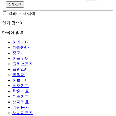
상세검색
결과 내 재검색
인기 검색어
다국어 입력
히라가나
가타카나
중국어
한글고어
그리스문자
프랑스어
독일어
히브리어
괄호기호
학술기호
기술기호
첨자기호
라틴문자
러시아문자