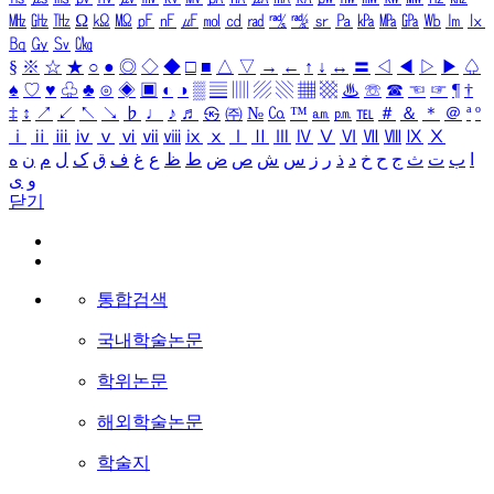
㎒
㎓
㎔
Ω
㏀
㏁
㎊
㎋
㎌
㏖
㏅
㎭
㎮
㎯
㏛
㎩
㎪
㎫
㎬
㏝
㏐
㏓
㏃
㏉
㏜
㏆
§
※
☆
★
○
●
◎
◇
◆
□
■
△
▽
→
←
↑
↓
↔
〓
◁
◀
▷
▶
♤
♠
♡
♥
♧
♣
⊙
◈
▣
◐
◑
▒
▤
▥
▨
▧
▦
▩
♨
☏
☎
☜
☞
¶
†
‡
↕
↗
↙
↖
↘
♭
♩
♪
♬
㉿
㈜
№
㏇
™
㏂
㏘
℡
＃
＆
＊
＠
ª
º
ⅰ
ⅱ
ⅲ
ⅳ
ⅴ
ⅵ
ⅶ
ⅷ
ⅸ
ⅹ
Ⅰ
Ⅱ
Ⅲ
Ⅳ
Ⅴ
Ⅵ
Ⅶ
Ⅷ
Ⅸ
Ⅹ
ا
ب
ت
ث
ج
ح
خ
د
ذ
ر
ز
س
ش
ص
ض
ط
ظ
ع
غ
ف
ق
ک
ل
م
ن
ه
و
ی
닫기
통합검색
국내학술논문
학위논문
해외학술논문
학술지