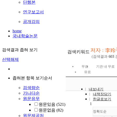
단행본
연구보고서
공개강의
home
국내학술논문
저자 : 李玲
검색결과 좁혀 보기
검색키워드
(검색결과
603
선택해제
무료
기관 내 무료
유료
좁혀본 항목 보기순서
검색량순
내보내기
가나다순
내책장담기
원문유무
한글로보기
1
원문있음
(521)
원문없음
(82)
정확도순
원문제공처