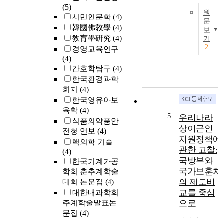
(5)
원
시민인문학
(4)
문
韓國佛敎學
(4)
보
敎育學硏究
(4)
기
2
경영교육연구
(4)
간호학탐구
(4)
한국환경과학
회지
(4)
한국영유아보
육학
(4)
5
우리나라
식품의약품안
상이군인
전청 연보
(4)
지원정책
핵의학 기술
관한 고찰:
(4)
국방부와
한국기계가공
국가보훈
학회 춘추계학술
의 제도비
대회 논문집
(4)
교를 중심
대한내과학회
추계학술발표논
으로
문집
(4)