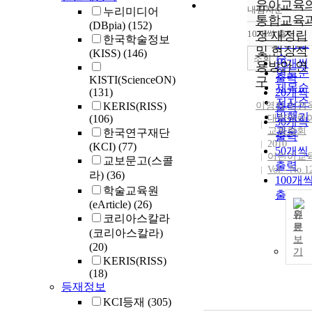
유아교육
내림차순
누리미디어
정확도
통합교육
(DBpia)
(152)
순
10개씩 출력
정 재정립
내림차
한국학술정보
인기도
및 현장적
(KISS)
(146)
순
조회
10개씩
용방안 연
연도순
출력
KISTI(ScienceON)
구
제목순
(131)
20개씩
저자순
KERIS(RISS)
이영자
,
이정
출력
발행기
(106)
대한어린
30개씩
교육협회
관순
한국연구재단
출력
2010
(KCI)
(77)
50개씩
어린이교
교보문고(스콜
출력
Vol.- No.1
라)
(36)
100개
학술교육원
출력
(eArticle)
(26)
원
코리아스칼라
문
(코리아스칼라)
보
(20)
기
KERIS(RISS)
(18)
등재정보
KCI등재
(305)