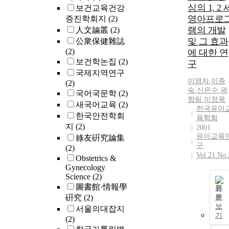
심의 1, 2 
보건교육건강
영아프로
증진학회지
(2)
램의 개발
人文論叢
(2)
및 그 효과
公衆保健雜誌
(2)
에 대한 연
보건학논집
(2)
구
국제지역연구
이영자
,
이종
(2)
숙
,
신은수
,
곽
국어국문학
(2)
향림
,
이정욱
새국어교육
(2)
한국유아
한국안전학회
육학회
지
(2)
2001
유아교육
綠友硏究論集
구
(2)
Vol.21 No.
Obstetrics &
Gynecology
Science
(2)
圖書館·情報學
원
硏究
(2)
문
보
서울의대잡지
기
(2)