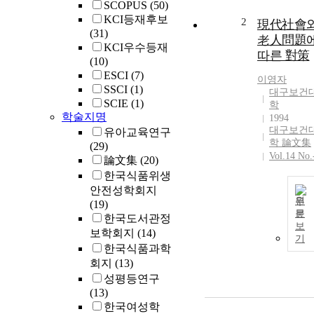
SCOPUS
(50)
KCI등재후보
2
現代社會
(31)
老人問題
KCI우수등재
따른 對策
(10)
ESCI
(7)
이영자
SSCI
(1)
대구보건
SCIE
(1)
학
학술지명
1994
대구보건
유아교육연구
학 論文集
(29)
Vol.14 No.
論文集
(20)
한국식품위생
안전성학회지
원
(19)
문
한국도서관정
보
보학회지
(14)
기
한국식품과학
회지
(13)
성평등연구
(13)
한국여성학