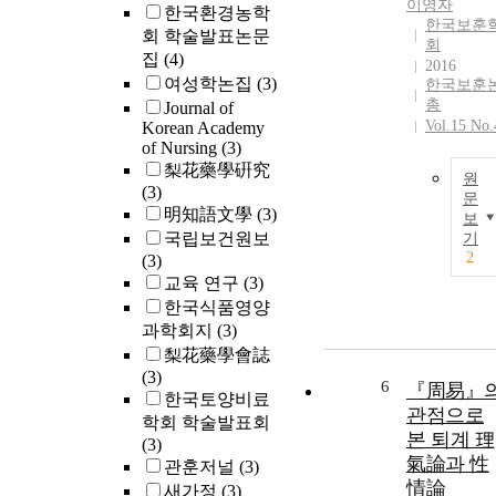
이영자
한국환경농학
한국보훈
회 학술발표논문
회
집
(4)
2016
여성학논집
(3)
한국보훈
총
Journal of
Vol.15 No.
Korean Academy
of Nursing
(3)
梨花藥學硏究
원
(3)
문
明知語文學
(3)
보
국립보건원보
기
2
(3)
교육 연구
(3)
한국식품영양
과학회지
(3)
梨花藥學會誌
(3)
6
『周易』
한국토양비료
관점으로
학회 학술발표회
본 퇴계 理
(3)
氣論과 性
관훈저널
(3)
情論
새가정
(3)