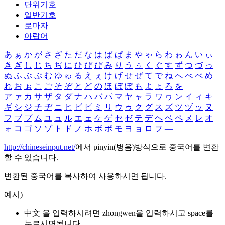
단위기호
일반기호
로마자
아랍어
あ
ぁ
か
が
さ
ざ
た
だ
な
は
ば
ぱ
ま
や
ゃ
ら
わ
ゎ
ん
い
ぃ
き
ぎ
し
じ
ち
ぢ
に
ひ
び
ぴ
み
り
う
ぅ
く
ぐ
す
ず
つ
づ
っ
ぬ
ふ
ぶ
ぷ
む
ゆ
ゅ
る
え
ぇ
け
げ
せ
ぜ
て
で
ね
へ
べ
ぺ
め
れ
お
ぉ
こ
ご
そ
ぞ
と
ど
の
ほ
ぼ
ぽ
も
よ
ょ
ろ
を
ア
ァ
カ
サ
ザ
タ
ダ
ナ
ハ
バ
パ
マ
ヤ
ャ
ラ
ワ
ヮ
ン
イ
ィ
キ
ギ
シ
ジ
チ
ヂ
ニ
ヒ
ビ
ピ
ミ
リ
ウ
ゥ
ク
グ
ス
ズ
ツ
ヅ
ッ
ヌ
フ
ブ
プ
ム
ユ
ュ
ル
エ
ェ
ケ
ゲ
セ
ゼ
テ
デ
ヘ
ベ
ペ
メ
レ
オ
ォ
コ
ゴ
ソ
ゾ
ト
ド
ノ
ホ
ボ
ポ
モ
ヨ
ョ
ロ
ヲ
―
http://chineseinput.net/
에서 pinyin(병음)방식으로 중국어를 변환
할 수 있습니다.
변환된 중국어를 복사하여 사용하시면 됩니다.
예시)
中文 을 입력하시려면
zhongwen
을 입력하시고 space를
누르시면됩니다.