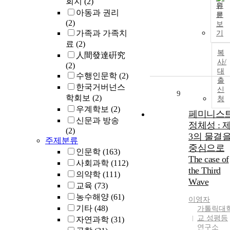
회지
(2)
원
아동과 권리
문
(2)
보
가족과 가족치
기
료
(2)
복
人間發達硏究
사/
(2)
대
수행인문학
(2)
출
한국거버넌스
신
9
학회보
(2)
청
우계학보
(2)
페미니스
신문과 방송
정체성 : 
(2)
3의 물결
주제분류
중심으로
인문학
(163)
The case of
사회과학
(112)
the Third
의약학
(111)
Wave
교육
(73)
농수해양
(61)
이영자
기타
(48)
가톨릭대
교 성평등
자연과학
(31)
연구소