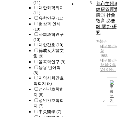
(11)
3
都市主婦
대한화학회지
健康管理
(11)
踐과 社會
유학연구
(11)
敎育 必要
현상과 인식
에 關한 硏
(10)
究
사회과학연구
(10)
李榮子
대한간호
(10)
대구보건
德成女大論文
학
集
(9)
1986
대구보건
율곡학연구
(9)
학 論文集
응용 언어학
Vol.9 No.-
(8)
지역사회간호
학회지
(8)
원
정신간호학회
문
지
(8)
보
성인간호학회
기
지
(7)
中央醫學
(7)