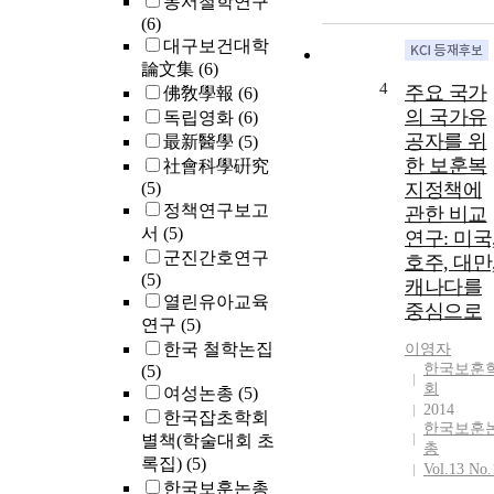
동서철학연구
(6)
대구보건대학
論文集
(6)
4
주요 국가
佛敎學報
(6)
의 국가유
독립영화
(6)
공자를 위
最新醫學
(5)
한 보훈복
社會科學硏究
(5)
지정책에
정책연구보고
관한 비교
서
(5)
연구: 미국
군진간호연구
호주, 대만
(5)
캐나다를
열린유아교육
중심으로
연구
(5)
한국 철학논집
이영자
한국보훈
(5)
회
여성논총
(5)
2014
한국잡초학회
한국보훈
별책(학술대회 초
총
록집)
(5)
Vol.13 No.
한국보훈논총