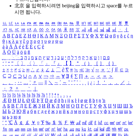
北京 을 입력하시려면
beijing
을 입력하시고 space를 누르
시면 됩니다.
ㅥ
ㅦ
ㅧ
ㅨ
ㅩ
ㅪ
ㅫ
ㅬ
ㅭ
ㅮ
ㅯ
ㅰ
ㅱ
ㅲ
ㅳ
ㅴ
ㅵ
ㅶ
ㅷ
ㅸ
ㅹ
ㅺ
ㅻ
ㅼ
ㅽ
ㅾ
ㅿ
ㆀ
ㆁ
ㆂ
ㆃ
ㆄ
ㆅ
ㆆ
ㆇ
ㆈ
ㆉ
ㆊ
ㆋ
ㆌ
ㆍ
ㆎ
Α
Β
Γ
Δ
Ε
Ζ
Η
Θ
Ι
Κ
Λ
Μ
Ν
Ξ
Ο
Π
Ρ
Σ
Τ
Υ
Φ
Χ
Ψ
Ω
α
β
γ
δ
ε
ζ
η
θ
ι
κ
λ
μ
ν
ξ
ο
π
ρ
σ
τ
υ
φ
χ
ψ
ω
á
à
Á
À
é
è
É
È
ç
Ç
ê
Ä
Ö
Ü
ä
ö
ü
ß
ְ
ֳ
ֲ
ֱ
ָ
ַ
ֵ
ֶ
ִ
ֹ
ּ
ֻ
ׂ
ׁ
ּ
ב
ה
נ
מ
צ
ת
ץ
ש
ד
ג
כ
ע
י
ח
ל
ך
ף
ק
ר
א
ט
ו
ן
ם
פ
‘
’
“
”
〔
〕
〈
〉
「
」
『
』
【
】
＂
（
）
［
］
｛
｝
±
×
÷
≠
≤
≥
∞
∴
♂
♀
∠
⊥
⌒
∂
∇
≡
≒
≪
≫
√
∽
∝
∵
∫
∬
∈
∋
⊆
⊇
⊂
⊃
∪
∩
∧
∨
￢
⇒
⇔
∀
∃
∮
∑
∏
＋
－
＜
＝
＞
、
。
·
‥
…
¨
〃
―
∥
＼
∼
´
～
ˇ
˘
˝
˚
˙
¸
˛
¡
¿
ː
！
＇
，
．
／
：
；
？
＾
＿
｀
｜
½
⅓
⅔
¼
¾
⅛
⅜
⅝
⅞
¹
²
³
⁴
ⁿ
₁
₂
₃
₄
Æ
Ð
Ħ
Ĳ
Ł
Ø
Œ
Þ
Ŧ
Ŋ
æ
đ
ð
ħ
ı
ĳ
ĸ
ŀ
ł
ø
œ
ß
þ
ŧ
ŋ
ŉ
А
Б
В
Г
Д
Е
Ё
Ж
З
И
Й
К
Л
М
Н
О
П
Р
С
Т
У
Ф
Х
Ц
Ч
Ш
Щ
Ъ
Ы
Ь
Э
Ю
Я
а
б
в
г
д
е
ё
ж
з
и
й
к
л
м
н
о
п
р
с
т
у
ф
х
ц
ч
ш
щ
ъ
ы
ь
э
ю
я
′
″
℃
Å
￠
￡
￥
¤
℉
‰
＄
％
Ｆ
￦
㎕
㎖
㎗
ℓ
㎘
㏄
㎣
㎤
㎥
㎦
㎙
㎚
㎛
㎜
㎝
㎞
㎟
㎠
㎡
㎢
㏊
㎍
㎎
㎏
㏏
㎈
㎉
㏈
㎧
㎨
㎰
㎱
㎲
㎳
㎴
㎵
㎶
㎷
㎸
㎹
㎀
㎁
㎂
㎃
㎄
㎺
㎻
㎽
㎾
㎿
㎐
㎑