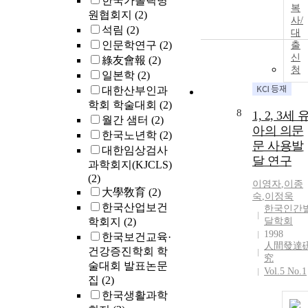
한국가톨릭병
복
원협회지
(2)
사/
석림
(2)
대
인문학연구
(2)
출
신
綠友會報
(2)
청
일본학
(2)
대한산부인과
학회 학술대회
(2)
8
1, 2, 3세 
월간 샘터
(2)
아의 의문
한국노년학
(2)
문 사용발
대한임상검사
달 연구
과학회지(KJCLS)
(2)
이영자
,
이종
大學敎育
(2)
숙
,
이정욱
한국산업보건
한국인간
학회지
(2)
달학회
1998
한국보건교육·
人間發達
건강증진학회 학
究
술대회 발표논문
Vol.5 No.1
집
(2)
한국생활과학