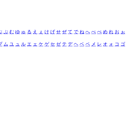
ぶ
ぷ
む
ゆ
ゅ
る
え
ぇ
け
げ
せ
ぜ
て
で
ね
へ
べ
ぺ
め
れ
お
ぉ
プ
ム
ユ
ュ
ル
エ
ェ
ケ
ゲ
セ
ゼ
テ
デ
ヘ
ベ
ペ
メ
レ
オ
ォ
コ
ゴ