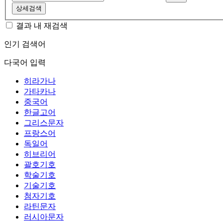
상세검색
결과 내 재검색
인기 검색어
다국어 입력
히라가나
가타카나
중국어
한글고어
그리스문자
프랑스어
독일어
히브리어
괄호기호
학술기호
기술기호
첨자기호
라틴문자
러시아문자