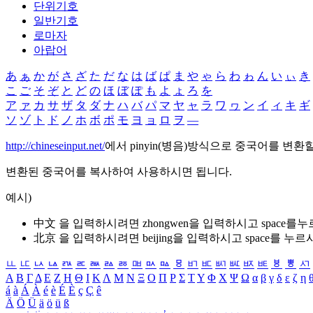
단위기호
일반기호
로마자
아랍어
あ
ぁ
か
が
さ
ざ
た
だ
な
は
ば
ぱ
ま
や
ゃ
ら
わ
ゎ
ん
い
ぃ
き
こ
ご
そ
ぞ
と
ど
の
ほ
ぼ
ぽ
も
よ
ょ
ろ
を
ア
ァ
カ
サ
ザ
タ
ダ
ナ
ハ
バ
パ
マ
ヤ
ャ
ラ
ワ
ヮ
ン
イ
ィ
キ
ギ
ソ
ゾ
ト
ド
ノ
ホ
ボ
ポ
モ
ヨ
ョ
ロ
ヲ
―
http://chineseinput.net/
에서 pinyin(병음)방식으로 중국어를 변환
변환된 중국어를 복사하여 사용하시면 됩니다.
예시)
中文 을 입력하시려면
zhongwen
을 입력하시고 space를
北京 을 입력하시려면
beijing
을 입력하시고 space를 누르
ㅥ
ㅦ
ㅧ
ㅨ
ㅩ
ㅪ
ㅫ
ㅬ
ㅭ
ㅮ
ㅯ
ㅰ
ㅱ
ㅲ
ㅳ
ㅴ
ㅵ
ㅶ
ㅷ
ㅸ
ㅹ
ㅺ
Α
Β
Γ
Δ
Ε
Ζ
Η
Θ
Ι
Κ
Λ
Μ
Ν
Ξ
Ο
Π
Ρ
Σ
Τ
Υ
Φ
Χ
Ψ
Ω
α
β
γ
δ
ε
ζ
η
á
à
Á
À
é
è
É
È
ç
Ç
ê
Ä
Ö
Ü
ä
ö
ü
ß