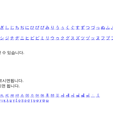
ぎ
し
じ
ち
ぢ
に
ひ
び
ぴ
み
り
う
ぅ
く
ぐ
す
ず
つ
づ
っ
ぬ
ふ
シ
ジ
チ
ヂ
ニ
ヒ
ビ
ピ
ミ
リ
ウ
ゥ
ク
グ
ス
ズ
ツ
ヅ
ッ
ヌ
フ
ブ
할 수 있습니다.
누르시면됩니다.
시면 됩니다.
ㅻ
ㅼ
ㅽ
ㅾ
ㅿ
ㆀ
ㆁ
ㆂ
ㆃ
ㆄ
ㆅ
ㆆ
ㆇ
ㆈ
ㆉ
ㆊ
ㆋ
ㆌ
ㆍ
ㆎ
θ
ι
κ
λ
μ
ν
ξ
ο
π
ρ
σ
τ
υ
φ
χ
ψ
ω