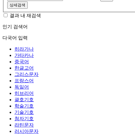
상세검색
결과 내 재검색
인기 검색어
다국어 입력
히라가나
가타카나
중국어
한글고어
그리스문자
프랑스어
독일어
히브리어
괄호기호
학술기호
기술기호
첨자기호
라틴문자
러시아문자