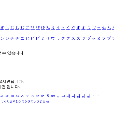
ぎ
し
じ
ち
ぢ
に
ひ
び
ぴ
み
り
う
ぅ
く
ぐ
す
ず
つ
づ
っ
ぬ
ふ
シ
ジ
チ
ヂ
ニ
ヒ
ビ
ピ
ミ
リ
ウ
ゥ
ク
グ
ス
ズ
ツ
ヅ
ッ
ヌ
フ
ブ
할 수 있습니다.
누르시면됩니다.
시면 됩니다.
ㅻ
ㅼ
ㅽ
ㅾ
ㅿ
ㆀ
ㆁ
ㆂ
ㆃ
ㆄ
ㆅ
ㆆ
ㆇ
ㆈ
ㆉ
ㆊ
ㆋ
ㆌ
ㆍ
ㆎ
θ
ι
κ
λ
μ
ν
ξ
ο
π
ρ
σ
τ
υ
φ
χ
ψ
ω