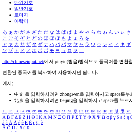
단위기호
일반기호
로마자
아랍어
あ
ぁ
か
が
さ
ざ
た
だ
な
は
ば
ぱ
ま
や
ゃ
ら
わ
ゎ
ん
い
ぃ
き
こ
ご
そ
ぞ
と
ど
の
ほ
ぼ
ぽ
も
よ
ょ
ろ
を
ア
ァ
カ
サ
ザ
タ
ダ
ナ
ハ
バ
パ
マ
ヤ
ャ
ラ
ワ
ヮ
ン
イ
ィ
キ
ギ
ソ
ゾ
ト
ド
ノ
ホ
ボ
ポ
モ
ヨ
ョ
ロ
ヲ
―
http://chineseinput.net/
에서 pinyin(병음)방식으로 중국어를 변환
변환된 중국어를 복사하여 사용하시면 됩니다.
예시)
中文 을 입력하시려면
zhongwen
을 입력하시고 space를
北京 을 입력하시려면
beijing
을 입력하시고 space를 누르
ㅥ
ㅦ
ㅧ
ㅨ
ㅩ
ㅪ
ㅫ
ㅬ
ㅭ
ㅮ
ㅯ
ㅰ
ㅱ
ㅲ
ㅳ
ㅴ
ㅵ
ㅶ
ㅷ
ㅸ
ㅹ
ㅺ
Α
Β
Γ
Δ
Ε
Ζ
Η
Θ
Ι
Κ
Λ
Μ
Ν
Ξ
Ο
Π
Ρ
Σ
Τ
Υ
Φ
Χ
Ψ
Ω
α
β
γ
δ
ε
ζ
η
á
à
Á
À
é
è
É
È
ç
Ç
ê
Ä
Ö
Ü
ä
ö
ü
ß