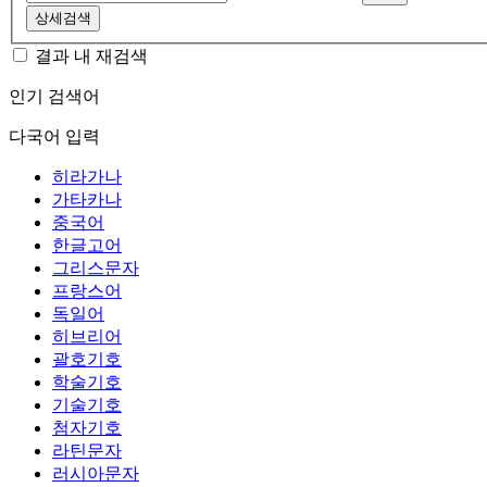
상세검색
결과 내 재검색
인기 검색어
다국어 입력
히라가나
가타카나
중국어
한글고어
그리스문자
프랑스어
독일어
히브리어
괄호기호
학술기호
기술기호
첨자기호
라틴문자
러시아문자