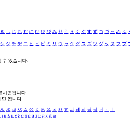
ぎ
し
じ
ち
ぢ
に
ひ
び
ぴ
み
り
う
ぅ
く
ぐ
す
ず
つ
づ
っ
ぬ
ふ
シ
ジ
チ
ヂ
ニ
ヒ
ビ
ピ
ミ
リ
ウ
ゥ
ク
グ
ス
ズ
ツ
ヅ
ッ
ヌ
フ
ブ
할 수 있습니다.
누르시면됩니다.
시면 됩니다.
ㅻ
ㅼ
ㅽ
ㅾ
ㅿ
ㆀ
ㆁ
ㆂ
ㆃ
ㆄ
ㆅ
ㆆ
ㆇ
ㆈ
ㆉ
ㆊ
ㆋ
ㆌ
ㆍ
ㆎ
θ
ι
κ
λ
μ
ν
ξ
ο
π
ρ
σ
τ
υ
φ
χ
ψ
ω