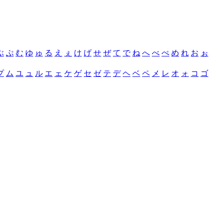
ぶ
ぷ
む
ゆ
ゅ
る
え
ぇ
け
げ
せ
ぜ
て
で
ね
へ
べ
ぺ
め
れ
お
ぉ
プ
ム
ユ
ュ
ル
エ
ェ
ケ
ゲ
セ
ゼ
テ
デ
ヘ
ベ
ペ
メ
レ
オ
ォ
コ
ゴ