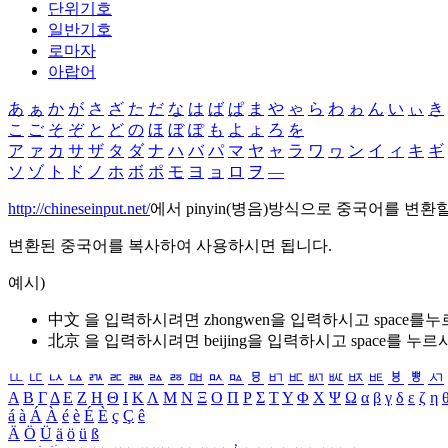
단위기호
일반기호
로마자
아랍어
あ
ぁ
か
が
さ
ざ
た
だ
な
は
ば
ぱ
ま
や
ゃ
ら
わ
ゎ
ん
い
ぃ
き
こ
ご
そ
ぞ
と
ど
の
ほ
ぼ
ぽ
も
よ
ょ
ろ
を
ア
ァ
カ
サ
ザ
タ
ダ
ナ
ハ
バ
パ
マ
ヤ
ャ
ラ
ワ
ヮ
ン
イ
ィ
キ
ギ
ソ
ゾ
ト
ド
ノ
ホ
ボ
ポ
モ
ヨ
ョ
ロ
ヲ
―
http://chineseinput.net/
에서 pinyin(병음)방식으로 중국어를 변환
변환된 중국어를 복사하여 사용하시면 됩니다.
예시)
中文 을 입력하시려면
zhongwen
을 입력하시고 space를
北京 을 입력하시려면
beijing
을 입력하시고 space를 누르
ㅥ
ㅦ
ㅧ
ㅨ
ㅩ
ㅪ
ㅫ
ㅬ
ㅭ
ㅮ
ㅯ
ㅰ
ㅱ
ㅲ
ㅳ
ㅴ
ㅵ
ㅶ
ㅷ
ㅸ
ㅹ
ㅺ
Α
Β
Γ
Δ
Ε
Ζ
Η
Θ
Ι
Κ
Λ
Μ
Ν
Ξ
Ο
Π
Ρ
Σ
Τ
Υ
Φ
Χ
Ψ
Ω
α
β
γ
δ
ε
ζ
η
á
à
Á
À
é
è
É
È
ç
Ç
ê
Ä
Ö
Ü
ä
ö
ü
ß