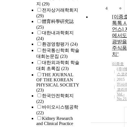
지
(29)
4
전자상거래학회지
(29)
[이종
體育科學硏究誌
톡톡 
(25)
언스]
대한내과학회지
에서도
(24)
광받을
환경영향평가
(24)
주식품
한국통신학회 학술
치’
대회논문집
(23)
대한외과학회 학술
이종호
대회 초록집
(23)
(주)
스코
THE JOURNAL
OF THE KOREAN
2015
인사
PHYSICAL SOCIETY
코리
(23)
Vol.-
한국안전학회지
No.21
(22)
바이오시스템공학
(22)
Kidney Research
and Clinical Practice