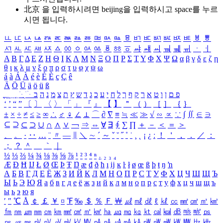
北京 을 입력하시려면
beijing
을 입력하시고 space를 누르
시면 됩니다.
ㅥ
ㅦ
ㅧ
ㅨ
ㅩ
ㅪ
ㅫ
ㅬ
ㅭ
ㅮ
ㅯ
ㅰ
ㅱ
ㅲ
ㅳ
ㅴ
ㅵ
ㅶ
ㅷ
ㅸ
ㅹ
ㅺ
ㅻ
ㅼ
ㅽ
ㅾ
ㅿ
ㆀ
ㆁ
ㆂ
ㆃ
ㆄ
ㆅ
ㆆ
ㆇ
ㆈ
ㆉ
ㆊ
ㆋ
ㆌ
ㆍ
ㆎ
Α
Β
Γ
Δ
Ε
Ζ
Η
Θ
Ι
Κ
Λ
Μ
Ν
Ξ
Ο
Π
Ρ
Σ
Τ
Υ
Φ
Χ
Ψ
Ω
α
β
γ
δ
ε
ζ
η
θ
ι
κ
λ
μ
ν
ξ
ο
π
ρ
σ
τ
υ
φ
χ
ψ
ω
á
à
Á
À
é
è
É
È
ç
Ç
ê
Ä
Ö
Ü
ä
ö
ü
ß
ְ
ֳ
ֲ
ֱ
ָ
ַ
ֵ
ֶ
ִ
ֹ
ּ
ֻ
ׂ
ׁ
ּ
ב
ה
נ
מ
צ
ת
ץ
ש
ד
ג
כ
ע
י
ח
ל
ך
ף
ק
ר
א
ט
ו
ן
ם
פ
‘
’
“
”
〔
〕
〈
〉
「
」
『
』
【
】
＂
（
）
［
］
｛
｝
±
×
÷
≠
≤
≥
∞
∴
♂
♀
∠
⊥
⌒
∂
∇
≡
≒
≪
≫
√
∽
∝
∵
∫
∬
∈
∋
⊆
⊇
⊂
⊃
∪
∩
∧
∨
￢
⇒
⇔
∀
∃
∮
∑
∏
＋
－
＜
＝
＞
、
。
·
‥
…
¨
〃
―
∥
＼
∼
´
～
ˇ
˘
˝
˚
˙
¸
˛
¡
¿
ː
！
＇
，
．
／
：
；
？
＾
＿
｀
｜
½
⅓
⅔
¼
¾
⅛
⅜
⅝
⅞
¹
²
³
⁴
ⁿ
₁
₂
₃
₄
Æ
Ð
Ħ
Ĳ
Ł
Ø
Œ
Þ
Ŧ
Ŋ
æ
đ
ð
ħ
ı
ĳ
ĸ
ŀ
ł
ø
œ
ß
þ
ŧ
ŋ
ŉ
А
Б
В
Г
Д
Е
Ё
Ж
З
И
Й
К
Л
М
Н
О
П
Р
С
Т
У
Ф
Х
Ц
Ч
Ш
Щ
Ъ
Ы
Ь
Э
Ю
Я
а
б
в
г
д
е
ё
ж
з
и
й
к
л
м
н
о
п
р
с
т
у
ф
х
ц
ч
ш
щ
ъ
ы
ь
э
ю
я
′
″
℃
Å
￠
￡
￥
¤
℉
‰
＄
％
Ｆ
￦
㎕
㎖
㎗
ℓ
㎘
㏄
㎣
㎤
㎥
㎦
㎙
㎚
㎛
㎜
㎝
㎞
㎟
㎠
㎡
㎢
㏊
㎍
㎎
㎏
㏏
㎈
㎉
㏈
㎧
㎨
㎰
㎱
㎲
㎳
㎴
㎵
㎶
㎷
㎸
㎹
㎀
㎁
㎂
㎃
㎄
㎺
㎻
㎽
㎾
㎿
㎐
㎑