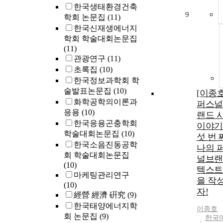
한국생태환경건축
9
학회 논문집
(11)
한국신재생에너지
학회 학술대회논문집
(11)
관광연구
(11)
초록집
(10)
한국정보과학회 학
술발표논문집
(10)
[이종
화학공학의이론과
퍼스널
응용
(10)
랜드 
한국응용곤충학회
이야기
학술대회논문집
(10)
섯 번 
한국소음진동공학
나의 
회 학술대회논문집
널브랜
(10)
텍스트
마케팅관리연구
을 작
(10)
자!
經營 經濟 硏究
(9)
한국태양에너지학
이종호
회 논문집
(9)
한국