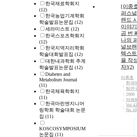
한국재료학회지
[이종
(12)
퍼스널
한국농업기계학회
랜드 
학술발표논문집
(12)
이야기
세라미스트
(12)
곱 번 
한국스포츠학회지
나의 
(12)
널브랜
한국지역지리학회
텍스트
학술대회발표집
(12)
을 작
대한내과학회 추계
자!(2)
학술발표논문집
(12)
Diabetes and
이종호
Metabolism Journal
한국
(11)
팅연
한국체육학회지
2008
(11)
마케
한국마린엔지니어
Vol.4
링학회 학술대회 논문
No.10
집
(11)
KOSCOSYMPOSIUM
논문집
(11)