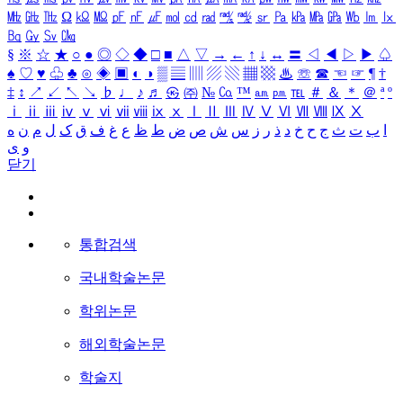
㎒
㎓
㎔
Ω
㏀
㏁
㎊
㎋
㎌
㏖
㏅
㎭
㎮
㎯
㏛
㎩
㎪
㎫
㎬
㏝
㏐
㏓
㏃
㏉
㏜
㏆
§
※
☆
★
○
●
◎
◇
◆
□
■
△
▽
→
←
↑
↓
↔
〓
◁
◀
▷
▶
♤
♠
♡
♥
♧
♣
⊙
◈
▣
◐
◑
▒
▤
▥
▨
▧
▦
▩
♨
☏
☎
☜
☞
¶
†
‡
↕
↗
↙
↖
↘
♭
♩
♪
♬
㉿
㈜
№
㏇
™
㏂
㏘
℡
＃
＆
＊
＠
ª
º
ⅰ
ⅱ
ⅲ
ⅳ
ⅴ
ⅵ
ⅶ
ⅷ
ⅸ
ⅹ
Ⅰ
Ⅱ
Ⅲ
Ⅳ
Ⅴ
Ⅵ
Ⅶ
Ⅷ
Ⅸ
Ⅹ
ا
ب
ت
ث
ج
ح
خ
د
ذ
ر
ز
س
ش
ص
ض
ط
ظ
ع
غ
ف
ق
ک
ل
م
ن
ه
و
ی
닫기
통합검색
국내학술논문
학위논문
해외학술논문
학술지