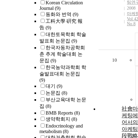
Korean Circulation
팅연
Journal
(9)
2008
마케
동화와 번역
(9)
Vol.4
工科大學 硏究 報
No.8
告
(9)
대한토목학회 학술
발표회 논문집
(9)
한국자동차공학회
춘 추계 학술대회 논
10
문집
(9)
한국농약과학회 학
술발표대회 논문집
(9)
대기
(9)
논문집
(8)
부산교육대학 논문
집
(8)
社會마
BMB Reports
(8)
케팅에
생약학회지
(8)
어서의
Endocrinology and
아케팅
metabolism
(8)
段戰略
대한건축학회 학술