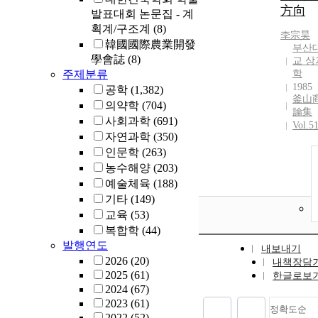
方向
발표대회 논문집 - 계
획계/구조계
(8)
李宗昊
韓國國際農業開發
부산
學會誌
(8)
교 상
주제분류
학
1985
공학
(1,382)
釜山
의약학
(704)
論集
사회과학
(691)
Vol.5
자연과학
(350)
인문학
(263)
농수해양
(203)
예술체육
(188)
기타
(149)
교육
(53)
복합학
(44)
발행연도
내보내기
2026
(20)
내책장담
2025
(61)
한글로보
2024
(67)
2023
(61)
정확도순
2022
(52)