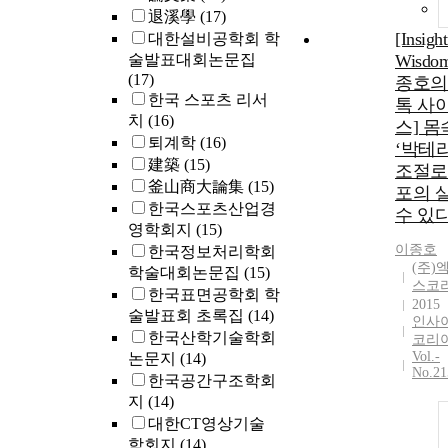
退溪學
(17)
[Insigh
대한설비공학회 학
술발표대회논문집
Wisdo
(17)
종호의
한국 스포츠 리서
톡 사
치
(16)
스] 몸
퇴계학
(16)
‘박테
建築
(15)
조절로
釜山商大論集
(15)
포의 살
한국스포츠산업경
수 있
영학회지
(15)
이종호
한국정보처리학회
(주)
학술대회논문집
(15)
스코
한국표면공학회 학
2015
술발표회 초록집
(14)
인사
한국산학기술학회
코리
Vol.-
논문지
(14)
No.21
한국공간구조학회
지
(14)
대한CT영상기술
학회지
(14)