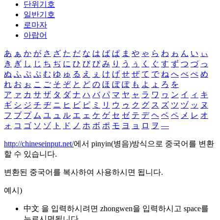
단위기호
일반기호
로마자
아랍어
あ
ぁ
か
が
さ
ざ
た
だ
な
は
ば
ぱ
ま
や
ゃ
ら
わ
ゎ
ん
い
ぃ
き
ぎ
し
じ
ち
ぢ
に
ひ
び
ぴ
み
り
う
ぅ
く
ぐ
す
ず
つ
づ
っ
ぬ
ふ
ぶ
ぷ
む
ゆ
ゅ
る
え
ぇ
け
げ
せ
ぜ
て
で
ね
へ
べ
ぺ
め
れ
お
ぉ
こ
ご
そ
ぞ
と
ど
の
ほ
ぼ
ぽ
も
よ
ょ
ろ
を
ア
ァ
カ
サ
ザ
タ
ダ
ナ
ハ
バ
パ
マ
ヤ
ャ
ラ
ワ
ヮ
ン
イ
ィ
キ
ギ
シ
ジ
チ
ヂ
ニ
ヒ
ビ
ピ
ミ
リ
ウ
ゥ
ク
グ
ス
ズ
ツ
ヅ
ッ
ヌ
フ
ブ
プ
ム
ユ
ュ
ル
エ
ェ
ケ
ゲ
セ
ゼ
テ
デ
ヘ
ベ
ペ
メ
レ
オ
ォ
コ
ゴ
ソ
ゾ
ト
ド
ノ
ホ
ボ
ポ
モ
ヨ
ョ
ロ
ヲ
―
http://chineseinput.net/
에서 pinyin(병음)방식으로 중국어를 변환
할 수 있습니다.
변환된 중국어를 복사하여 사용하시면 됩니다.
예시)
中文 을 입력하시려면
zhongwen
을 입력하시고 space를
누르시면됩니다.