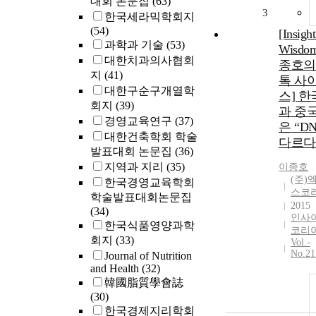
대회 논문집
(63)
3
한국세라믹학회지
(54)
[Insigh
과학과 기술
(53)
Wisdo
대한치과의사협회
종호의
지
(41)
톡 사
대한구순구개열학
스] 
회지
(39)
과 중
경영교육연구
(37)
은 “D
대한건축학회 학술
다르다
발표대회 논문집
(36)
지역과 지리
(35)
이종호
(주)
한국경영교육학회
스코
학술발표대회논문집
2015
(34)
인사
한국식품영양과학
코리
회지
(33)
Vol.-
No.21
Journal of Nutrition
and Health
(32)
韓國脂質學會誌
(30)
한국경제지리학회