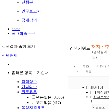
단행본
연구보고서
공개강의
home
국내학술논문
저자 : 
검색결과 좁혀 보기
검색키워드
(검색결과
선택해제
건)
무료
기관 내 
유료
좁혀본 항목 보기순서
검색량순
가나다순
내보내기
원문유무
내책장담
원문있음
(3,386)
한글로보
1
원문없음
(417)
음성지원유무
정확도순