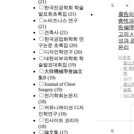
(21)
5
한국진공학회 학술
발표회초록집
(21)
廣告의
e-비즈니스 연구
會性과
(21)
告倫理 
건축사
(21)
고의 
한국공업화학회 연
성과 
구논문 초록집
(20)
윤리
디자인학연구
(20)
이종호
대한피부과학회 학
釜山
술발표대회집
(19)
校 商
大韓機械學會論文
學
集B
(19)
1977
Journal of Chest
釜山
Surgery
(19)
論集
전기학회논문지
Vol.3
(18)
커뮤니케이션 디자
인학연구
(18)
인사이트 코리아
(18)
6
論文集
(17)