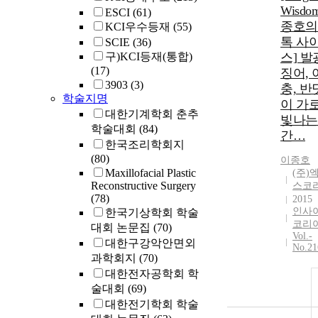
Wisdo
ESCI
(61)
종호의
KCI우수등재
(55)
톡 사
SCIE
(36)
구)KCI등재(통합)
스] 발
(17)
징어, 
3903
(3)
충, 반
학술지명
이 가
대한기계학회 춘추
빛나는
학술대회
(84)
간…
한국조리학회지
(80)
이종호
Maxillofacial Plastic
(주)
Reconstructive Surgery
스코
(78)
2015
인사
한국기상학회 학술
코리
대회 논문집
(70)
Vol.-
대한구강악안면외
No.21
과학회지
(70)
대한전자공학회 학
술대회
(69)
대한전기학회 학술