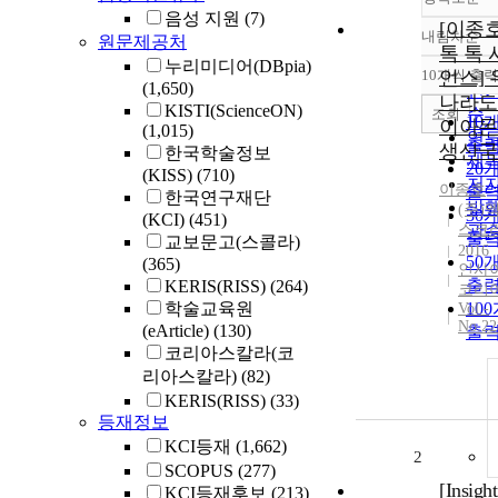
음성 지원
(7)
[이종
내림차순
원문제공처
정
톡 톡 
누리미디어(DBpia)
순
10개씩 출력
언스]
내
(1,650)
인
나라도
KISTI(ScienceON)
순
조회
10
이아몬
(1,015)
연
출
생산국
한국학술정보
제
20
(KISS)
(710)
저
이종호
출
한국연구재단
발
(주)
30
(KCI)
(451)
스코
관
출
교보문고(스콜라)
2016
50
(365)
인사
출
KERIS(RISS)
(264)
코리
학술교육원
10
Vol.-
No.22
(eArticle)
(130)
출
코리아스칼라(코
리아스칼라)
(82)
KERIS(RISS)
(33)
등재정보
KCI등재
(1,662)
2
SCOPUS
(277)
[Insigh
KCI등재후보
(213)