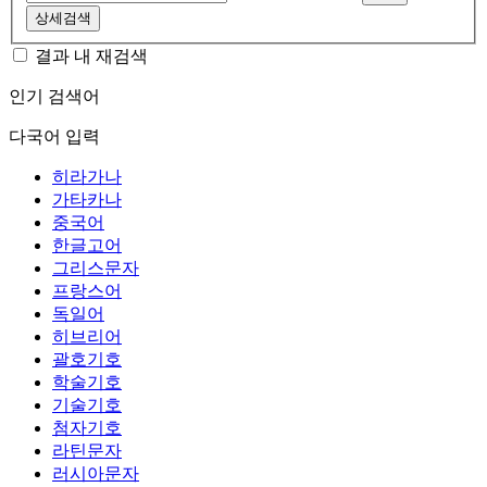
상세검색
결과 내 재검색
인기 검색어
다국어 입력
히라가나
가타카나
중국어
한글고어
그리스문자
프랑스어
독일어
히브리어
괄호기호
학술기호
기술기호
첨자기호
라틴문자
러시아문자