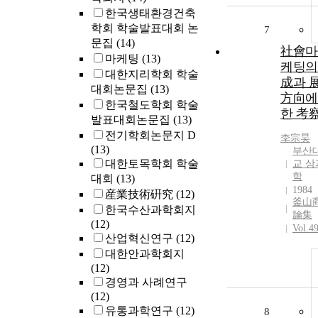
한국생태환경건축
학회 학술발표대회 논
7
문집
(14)
社會마
마케팅
(13)
케팅의
대한지리학회 학술
成과 
대회논문집
(13)
方向에
한국철도학회 학술
한 考
발표대회논문집
(13)
전기학회논문지 D
李宗昊
(13)
부산
대한토목학회 학술
교 상
학
대회
(13)
1984
産業技術硏究
(12)
釜山
한국수산과학회지
論集
(12)
Vol.4
산업혁신연구
(12)
대한안과학회지
(12)
경영과 사례연구
(12)
유통과학연구
(12)
8