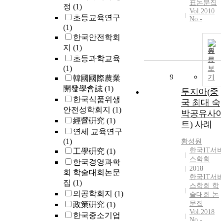
표논문집
정
(1)
Vol.2010
초등교육연구
No.-
(1)
한국안전학회
지
(1)
원
초등과학교육
문
(1)
보
9
기
韓國國際農業
開發學會誌
(1)
투지아(중
한국식품위생
국 최대 숙
안전성학회지
(1)
박공유사
經營硏究
(1)
트) 사례
연세 교육연구
(1)
황성원
한국IT서
工學硏究
(1)
스학회
한국경영과학
2018
회 학술대회논문
한국IT서
집
(1)
스학회 학
의공학회지
(1)
술대회 논
문집
政策硏究
(1)
Vol.2018
한국중소기업
No.-