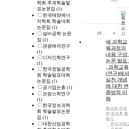
학회 추계학술발
표논문집
(1)
한국태양에너
원
지학회 학술대회
문
논문집
(1)
보
10
설비공학 논문
기
집
(1)
새 과학교
관광레저연구
육과정의
(1)
내용 구성 
디자인학연구
논문 발표 
(1)
; 과학교육
한국정밀공학
(연구)에서
회 학술발표대회
실천 개념
논문집
(1)
에 대한 변
공기업논총
(1)
증법적 이
프랑스학연구
해
(1)
한국정보과학
황성원
,
한재
회 학술발표논문
영
,
최정훈
,
황
집
(1)
북기
대한산업공학
한국과학