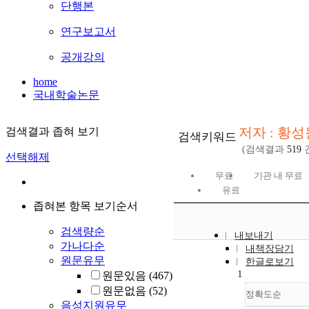
단행본
연구보고서
공개강의
home
국내학술논문
저자 : 황성
검색결과 좁혀 보기
검색키워드
(검색결과
519
선택해제
무료
기관 내 무료
유료
좁혀본 항목 보기순서
검색량순
내보내기
가나다순
내책장담기
원문유무
한글로보기
1
원문있음
(467)
원문없음
(52)
정확도순
음성지원유무