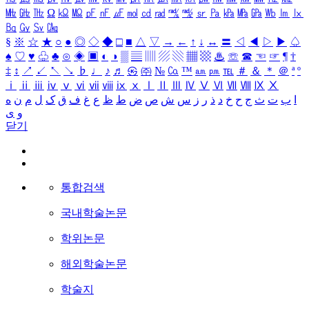
㎒
㎓
㎔
Ω
㏀
㏁
㎊
㎋
㎌
㏖
㏅
㎭
㎮
㎯
㏛
㎩
㎪
㎫
㎬
㏝
㏐
㏓
㏃
㏉
㏜
㏆
§
※
☆
★
○
●
◎
◇
◆
□
■
△
▽
→
←
↑
↓
↔
〓
◁
◀
▷
▶
♤
♠
♡
♥
♧
♣
⊙
◈
▣
◐
◑
▒
▤
▥
▨
▧
▦
▩
♨
☏
☎
☜
☞
¶
†
‡
↕
↗
↙
↖
↘
♭
♩
♪
♬
㉿
㈜
№
㏇
™
㏂
㏘
℡
＃
＆
＊
＠
ª
º
ⅰ
ⅱ
ⅲ
ⅳ
ⅴ
ⅵ
ⅶ
ⅷ
ⅸ
ⅹ
Ⅰ
Ⅱ
Ⅲ
Ⅳ
Ⅴ
Ⅵ
Ⅶ
Ⅷ
Ⅸ
Ⅹ
ا
ب
ت
ث
ج
ح
خ
د
ذ
ر
ز
س
ش
ص
ض
ط
ظ
ع
غ
ف
ق
ک
ل
م
ن
ه
و
ی
닫기
통합검색
국내학술논문
학위논문
해외학술논문
학술지