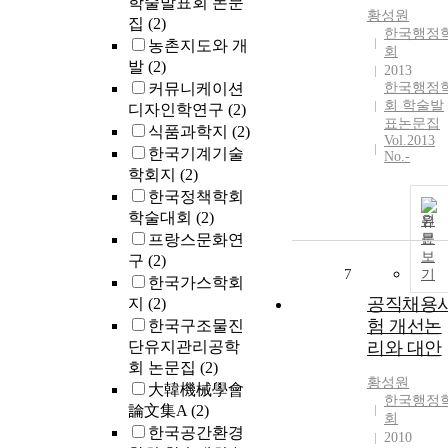
학술발표회 논문
황성원
집
(2)
한국행정
농촌지도와 개
회
발
(2)
2013
커뮤니케이션
한국행정
회 학술발
디자인학연구
(2)
표논문집
식품과학지
(2)
Vol.2013
한국기계기술
No.-
학회지
(2)
한국정책학회
학술대회
(2)
원
프랑스문화연
문
보
구
(2)
7
기
한국가스학회
공직채용
지
(2)
험 개선논
한국구조물진
단유지관리공학
리와 대안
회 논문집
(2)
황성원
大韓機械學會
한국행정
論文集A
(2)
회
한국공간환경
2010