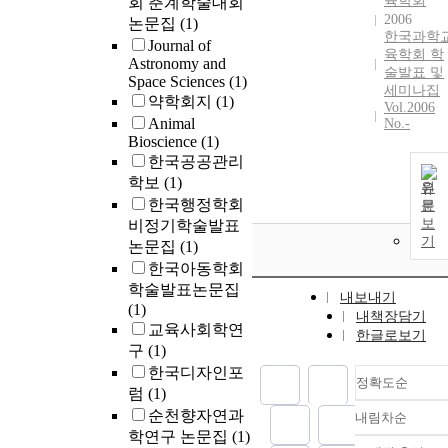
육학회
회 춘계학술대회
2006
논문집
(1)
한국과학
Journal of
육학회 학
Astronomy and
술발표 및
Space Sciences
(1)
세미나집
약학회지
(1)
Vol.2006
Animal
No.-
Bioscience
(1)
한국공공관리
학보
(1)
원
한국행정학회
문
보
비정기학술발표
기
논문집
(1)
한국아동학회
학술발표논문집
내보내기
(1)
내책장담기
교육사회학연
한글로보기
구
(1)
한국디자인포
정확도순
럼
(1)
순천향자연과
내림차순
정확도
학연구 논문집
(1)
순