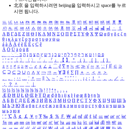
北京 을 입력하시려면
beijing
을 입력하시고 space를 누르
시면 됩니다.
ㅥ
ㅦ
ㅧ
ㅨ
ㅩ
ㅪ
ㅫ
ㅬ
ㅭ
ㅮ
ㅯ
ㅰ
ㅱ
ㅲ
ㅳ
ㅴ
ㅵ
ㅶ
ㅷ
ㅸ
ㅹ
ㅺ
ㅻ
ㅼ
ㅽ
ㅾ
ㅿ
ㆀ
ㆁ
ㆂ
ㆃ
ㆄ
ㆅ
ㆆ
ㆇ
ㆈ
ㆉ
ㆊ
ㆋ
ㆌ
ㆍ
ㆎ
Α
Β
Γ
Δ
Ε
Ζ
Η
Θ
Ι
Κ
Λ
Μ
Ν
Ξ
Ο
Π
Ρ
Σ
Τ
Υ
Φ
Χ
Ψ
Ω
α
β
γ
δ
ε
ζ
η
θ
ι
κ
λ
μ
ν
ξ
ο
π
ρ
σ
τ
υ
φ
χ
ψ
ω
á
à
Á
À
é
è
É
È
ç
Ç
ê
Ä
Ö
Ü
ä
ö
ü
ß
ְ
ֳ
ֲ
ֱ
ָ
ַ
ֵ
ֶ
ִ
ֹ
ּ
ֻ
ׂ
ׁ
ּ
ב
ה
נ
מ
צ
ת
ץ
ש
ד
ג
כ
ע
י
ח
ל
ך
ף
ק
ר
א
ט
ו
ן
ם
פ
‘
’
“
”
〔
〕
〈
〉
「
」
『
』
【
】
＂
（
）
［
］
｛
｝
±
×
÷
≠
≤
≥
∞
∴
♂
♀
∠
⊥
⌒
∂
∇
≡
≒
≪
≫
√
∽
∝
∵
∫
∬
∈
∋
⊆
⊇
⊂
⊃
∪
∩
∧
∨
￢
⇒
⇔
∀
∃
∮
∑
∏
＋
－
＜
＝
＞
、
。
·
‥
…
¨
〃
―
∥
＼
∼
´
～
ˇ
˘
˝
˚
˙
¸
˛
¡
¿
ː
！
＇
，
．
／
：
；
？
＾
＿
｀
｜
½
⅓
⅔
¼
¾
⅛
⅜
⅝
⅞
¹
²
³
⁴
ⁿ
₁
₂
₃
₄
Æ
Ð
Ħ
Ĳ
Ł
Ø
Œ
Þ
Ŧ
Ŋ
æ
đ
ð
ħ
ı
ĳ
ĸ
ŀ
ł
ø
œ
ß
þ
ŧ
ŋ
ŉ
А
Б
В
Г
Д
Е
Ё
Ж
З
И
Й
К
Л
М
Н
О
П
Р
С
Т
У
Ф
Х
Ц
Ч
Ш
Щ
Ъ
Ы
Ь
Э
Ю
Я
а
б
в
г
д
е
ё
ж
з
и
й
к
л
м
н
о
п
р
с
т
у
ф
х
ц
ч
ш
щ
ъ
ы
ь
э
ю
я
′
″
℃
Å
￠
￡
￥
¤
℉
‰
＄
％
Ｆ
￦
㎕
㎖
㎗
ℓ
㎘
㏄
㎣
㎤
㎥
㎦
㎙
㎚
㎛
㎜
㎝
㎞
㎟
㎠
㎡
㎢
㏊
㎍
㎎
㎏
㏏
㎈
㎉
㏈
㎧
㎨
㎰
㎱
㎲
㎳
㎴
㎵
㎶
㎷
㎸
㎹
㎀
㎁
㎂
㎃
㎄
㎺
㎻
㎽
㎾
㎿
㎐
㎑