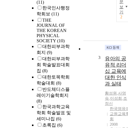
(11)
문
보
한국인사행정
기
학회보
(11)
2
THE
JOURNAL OF
THE KOREAN
PHYSICAL
SOCIETY
(10)
대한피부과학
회지
(9)
3
유아의 공
대한피부과학
유적 리더
회 학술발표대회
집
(8)
십 교육에
대한토목학회
대한 인식
학술대회
(8)
과 실태
반도체디스플
황성원
,
사영
레이기술학회지
숙
,
이성희
,
조
(8)
정신
한국과학교육
한국영유
학회 학술발표 및
교원교육
세미나집
(6)
회
2008
초록집
(6)