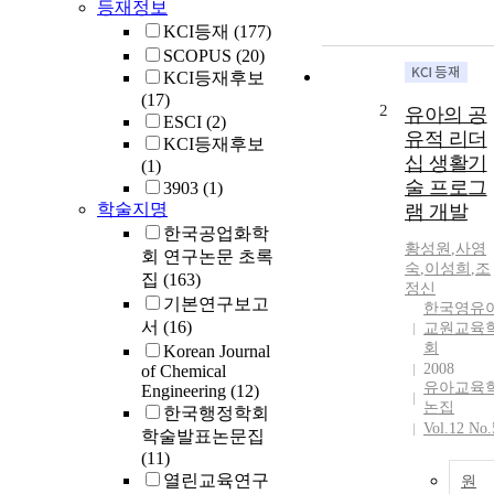
등재정보
KCI등재
(177)
SCOPUS
(20)
KCI등재후보
(17)
2
유아의 공
ESCI
(2)
유적 리더
KCI등재후보
십 생활기
(1)
술 프로그
3903
(1)
학술지명
램 개발
한국공업화학
황성원
,
사영
회 연구논문 초록
숙
,
이성희
,
조
집
(163)
정신
기본연구보고
한국영유
서
(16)
교원교육
회
Korean Journal
2008
of Chemical
유아교육
Engineering
(12)
논집
한국행정학회
Vol.12 No.
학술발표논문집
(11)
열린교육연구
원