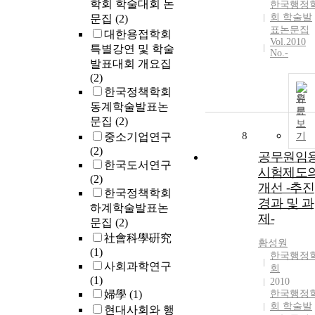
학회 학술대회 논
한국행정
회 학술발
문집
(2)
표논문집
대한용접학회
Vol.2010
특별강연 및 학술
No.-
발표대회 개요집
(2)
한국정책학회
원
동계학술발표논
문
문집
(2)
보
8
중소기업연구
기
(2)
공무원임
한국도서연구
시험제도
(2)
개선 -추진
한국정책학회
경과 및 과
하계학술발표논
제-
문집
(2)
社會科學硏究
황성원
(1)
한국행정
사회과학연구
회
(1)
2010
婦學
(1)
한국행정
회 학술발
현대사회와 행