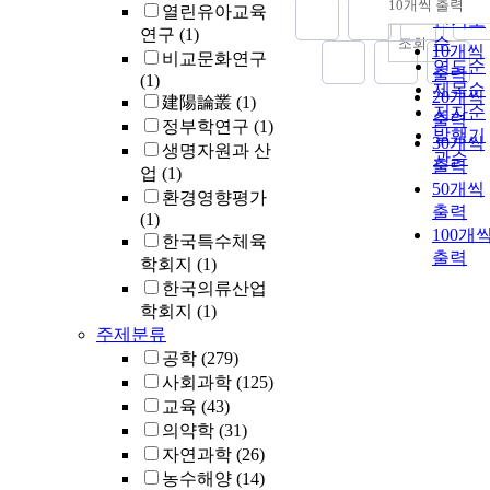
10개씩 출력
열린유아교육
내림차
인기도
연구
(1)
순
조회
10개씩
비교문화연구
연도순
출력
(1)
제목순
20개씩
建陽論叢
(1)
저자순
출력
정부학연구
(1)
발행기
30개씩
생명자원과 산
관순
출력
업
(1)
50개씩
환경영향평가
출력
(1)
100개
한국특수체육
출력
학회지
(1)
한국의류산업
학회지
(1)
주제분류
공학
(279)
사회과학
(125)
교육
(43)
의약학
(31)
자연과학
(26)
농수해양
(14)