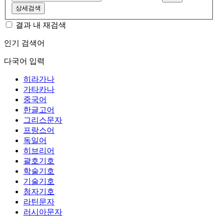
상세검색
결과 내 재검색
인기 검색어
다국어 입력
히라가나
가타카나
중국어
한글고어
그리스문자
프랑스어
독일어
히브리어
괄호기호
학술기호
기술기호
첨자기호
라틴문자
러시아문자