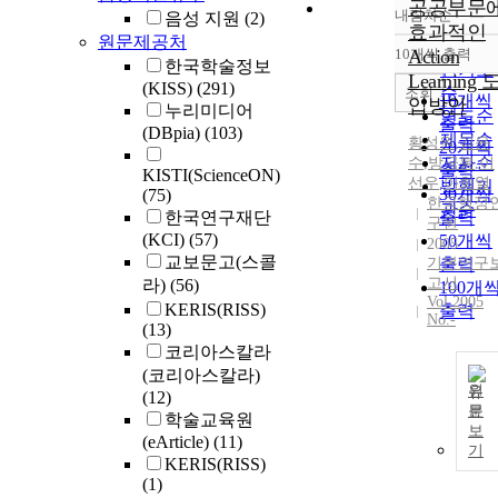
공공부문
내림차순
음성 지원
(2)
정확도
효과적인
원문제공처
순
10개씩 출력
Action
내림차
한국학술정보
인기도
Learning 
(KISS)
(291)
순
조회
10개씩
입방안
누리미디어
연도순
출력
(DBpia)
(103)
제목순
황성원
,
김윤
20개씩
저자순
수
,
방극봉
,
이
출력
KISTI(ScienceON)
선우
,
이희열
발행기
30개씩
(75)
한국행정
관순
한국연구재단
출력
구원
(KCI)
(57)
50개씩
2005
교보문고(스콜
기본연구
출력
고서
라)
(56)
100개
Vol.2005
KERIS(RISS)
출력
No.-
(13)
코리아스칼라
(코리아스칼라)
원
(12)
문
학술교육원
보
(eArticle)
(11)
기
KERIS(RISS)
(1)