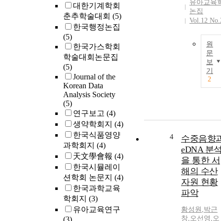
유아교육
대한기계학회
논집
춘추학술대회
(5)
Vol.12 No.
한국행정논집
(5)
원
한국가스학회
문
학술대회논문집
보
(5)
기
Journal of the
2
Korean Data
Analysis Society
(5)
연구보고
(4)
생약학회지
(4)
한국식품영양
4
수중음향
과학회지
(4)
eDNA 분
天文學會報
(4)
을 통한 서
한국시뮬레이
해의 수산
션학회 논문지
(4)
자원 현황
한국과학교육
파악
학회지
(3)
유아교육연구
황성원
,
박근
창
,
오선영
,
오
(3)