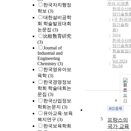
우석
,
이경훈
한국자치행정
한국수산
학보
(3)
양기술학
대한설비공학
(구 한국
회 학술발표대회
업기술학
논문집
(3)
회)
2024
比較敎育硏究
한국수산
(3)
양기술학
Journal of
학술발표
Industrial and
회
Engineering
Vol.2024
Chemistry
(3)
No.04
한국영유아보
육학
(3)
한국경영정보
원
학회 학술대회논
문
문집
(3)
보
한국산업정보
기
학회논문지
(3)
유아교육·보육
5
복지연구
(3)
프랑스의
한국보육학회
국가 교육