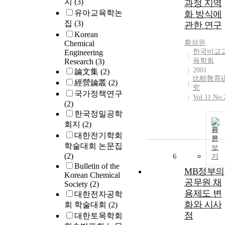
지
(3)
과정 지역
유아교육학논
화 방식에
집
(3)
관한 연구
Korean
황성원
Chemical
한국비교
Engineering
육학회
Research
(3)
2001
論文集
(2)
比較敎育
經營論叢
(2)
究
국가정책연구
Vol.11 No.
(2)
한국정밀공학
회지
(2)
원
대한전기학회
문
학술대회 논문집
보
(2)
6
기
Bulletin of the
MB정부의
Korean Chemical
공무원 채
Society
(2)
용제도 변
대한전자공학
화와 시사
회 학술대회
(2)
점
대한토목학회