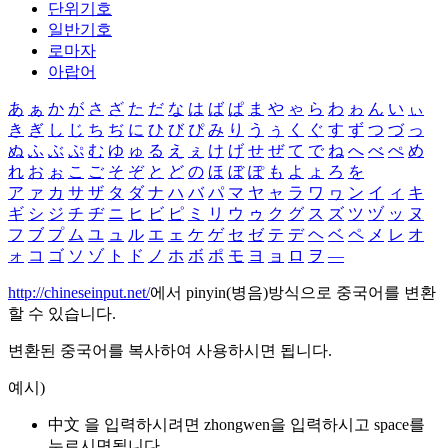
단위기호
일반기호
로마자
아랍어
あ
ぁ
か
が
さ
ざ
た
だ
な
は
ば
ぱ
ま
や
ゃ
ら
わ
ゎ
ん
い
ぃ
き
ぎ
し
じ
ち
ぢ
に
ひ
び
ぴ
み
り
う
ぅ
く
ぐ
す
ず
つ
づ
っ
ぬ
ふ
ぶ
ぷ
む
ゆ
ゅ
る
え
ぇ
け
げ
せ
ぜ
て
で
ね
へ
べ
ぺ
め
れ
お
ぉ
こ
ご
そ
ぞ
と
ど
の
ほ
ぼ
ぽ
も
よ
ょ
ろ
を
ア
ァ
カ
サ
ザ
タ
ダ
ナ
ハ
バ
パ
マ
ヤ
ャ
ラ
ワ
ヮ
ン
イ
ィ
キ
ギ
シ
ジ
チ
ヂ
ニ
ヒ
ビ
ピ
ミ
リ
ウ
ゥ
ク
グ
ス
ズ
ツ
ヅ
ッ
ヌ
フ
ブ
プ
ム
ユ
ュ
ル
エ
ェ
ケ
ゲ
セ
ゼ
テ
デ
ヘ
ベ
ペ
メ
レ
オ
ォ
コ
ゴ
ソ
ゾ
ト
ド
ノ
ホ
ボ
ポ
モ
ヨ
ョ
ロ
ヲ
―
http://chineseinput.net/
에서 pinyin(병음)방식으로 중국어를 변환
할 수 있습니다.
변환된 중국어를 복사하여 사용하시면 됩니다.
예시)
中文 을 입력하시려면
zhongwen
을 입력하시고 space를
누르시면됩니다.