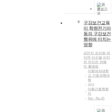
원
문보기
t
i
8
구강보건교육
이 학령전기아
t
동의 구강보건
행위에 미치는
i
영향
김민지
,
김지원
,
양
지연
,
이수열
,
이지
연
,
전지은
,
전
혜
l
민
,
홍
예림
이화여자대학
교 간호과학대
학
2011
이화간호학회
지
r
Vol.- No.45
.
원