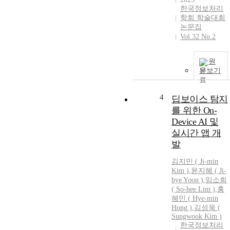
r
한국정보처리
학회 학술대회
논문집
Vol.32 No.2
원
t
문보기
4
딥보이스 탐지
를 위한 On-
Device AI 및
i
실시간 앱 개
발
t
김지민 ( Ji-
min
Kim )
,
윤지혜 ( Ji-
hye
Yoon )
,
임소희
( So-hee Lim )
,
홍
혜민
(
Hye
-
min
f
Hong
)
,
김성욱 (
f
Sungwook Kim )
한국정보처리