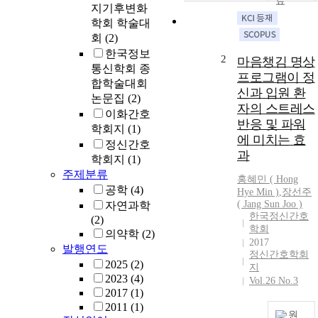
지기후변화
학회 학술대
회
(2)
한국정보
2
마음챙김 명상
통신학회 종
프로그램이 정
합학술대회
신과 입원 환
논문집
(2)
자의 스트레스
이화간호
반응 및 파워
학회지
(1)
에 미치는 효
정신간호
과
학회지
(1)
주제분류
홍혜민
(
Hong
공학
(4)
Hye
Min
)
,
장선주
( Jang Sun Joo )
자연과학
한국정신간호
(2)
학회
의약학
(2)
2017
발행연도
정신간호학회
2025
(2)
지
2023
(4)
Vol.26 No.3
2017
(1)
2011
(1)
원