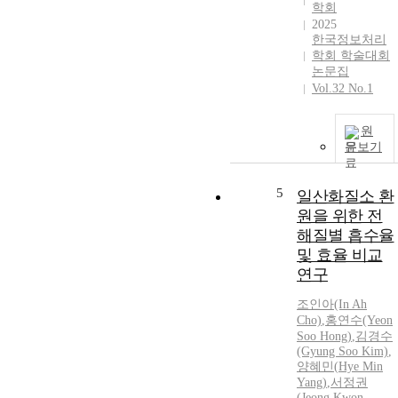
학회
t
2025
한국정보처리
학회 학술대회
논문집
f
Vol.32 No.1
i
원
문보기
f
5
일산화질소 환
원을 위한 전
l
해질별 흡수율
및 효율 비교
연구
조인아(In Ah
-
Cho)
,
홍
연수(Yeon
Soo
Hong
)
,
김경수
(Gyung Soo Kim)
,
양
혜민
(
Hye
Min
Yang)
,
서정권
(Jeong Kwon