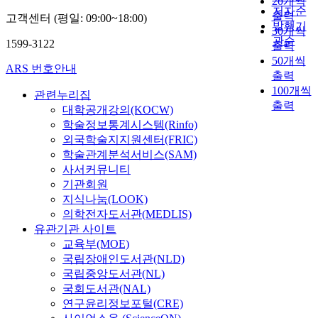
20개씩
저자순
출력
고객센터 (평일: 09:00~18:00)
t
발행기
30개씩
i
관순
1599-3122
출력
f
-
50개씩
i
ARS 번호안내
출력
100개씩
관련누리집
출력
i
대학공개강의(KOCW)
f
학술정보통계시스템(Rinfo)
r
t
i
외국학술지지원센터(FRIC)
학술관계분석서비스(SAM)
사서커뮤니티
기관회원
r
t
지식나눔(LOOK)
의학전자도서관(MEDLIS)
l
유관기관 사이트
교육부(MOE)
i
국립장애인도서관(NLD)
국립중앙도서관(NL)
l
국회도서관(NAL)
t
연구윤리정보포털(CRE)