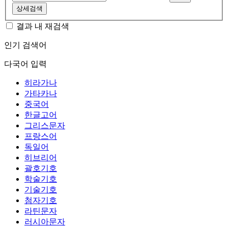
상세검색
결과 내 재검색
인기 검색어
다국어 입력
히라가나
가타카나
중국어
한글고어
그리스문자
프랑스어
독일어
히브리어
괄호기호
학술기호
기술기호
첨자기호
라틴문자
러시아문자