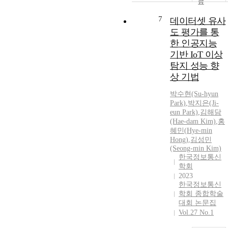
7
데이터셋 유사
도 평가를 통
한 인공지능
기반 IoT 이상
탐지 성능 향
r
상 기법
i
박수현(Su-hyun
Park)
,
박지은(Ji-
eun Park)
,
김해담
(Hae-dam Kim)
,
홍
혜민
(
Hye
-
min
Hong
)
,
김성민
(Seong-
min
Kim)
i
한국정보통신
학회
t
2023
r
한국정보통신
i
학회 종합학술
대회 논문집
Vol.27 No.1
i