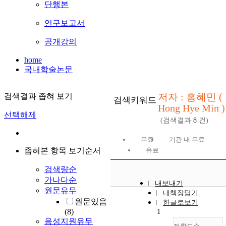
단행본
연구보고서
공개강의
home
국내학술논문
저자 : 홍혜민 (
검색결과 좁혀 보기
검색키워드
Hong Hye Min )
선택해제
(검색결과
8
건)
무료
기관 내 무료
좁혀본 항목 보기순서
유료
검색량순
가나다순
내보내기
원문유무
내책장담기
원문있음
한글로보기
(8)
1
음성지원유무