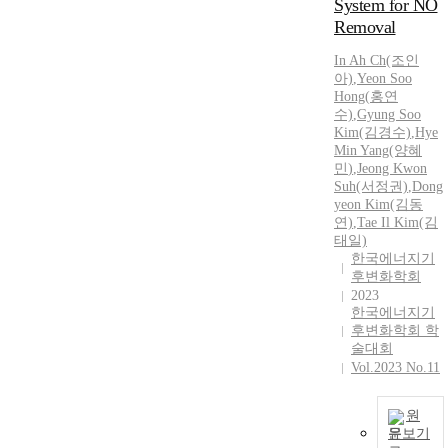
System for NO
r
Removal
In Ah Ch(조인
r
아)
,
Yeon Soo
Hong
(
홍
연
수)
,
Gyung Soo
Kim(김경수)
,
Hye
Min
Yang(양
혜
민
)
,
Jeong Kwon
Suh(서정권)
,
Dong
t
yeon Kim(김동
r
연)
,
Tae Il Kim(김
태일)
한국에너지기
후변화학회
r
2023
한국에너지기
후변화학회 학
술대회
Vol.2023 No.11
원
문보기