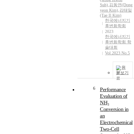
Suh)
,
김동연(Dong
yeon Kim)
,
김태일
t
(Tae Il Kim)
r
한국에너지기
후변화학회
2023
한국에너지기
후변화학회 학
술대회
Vol.2023 No.5
원
t
문보기
i
6
Performance
(
Evaluation of
NH₃
Conversion in
an
Electrochemical
)
Two-Cell