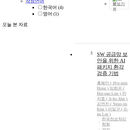
작성언어
문보기
한국어
(4)
영어
(1)
오늘 본 자료
r
3
SW 공급망 보
안을 위한 AI
패키지 환각
검증 기법
f
t
홍혜민
(
Hye
-
min
Hong
)
,
임희은 (
i
Hui-eun Lim )
,
안
지호 ( Ji-ho Ahn )
,
김연진 ( Yeon-jin
r
Kim )
,
이일구 ( Il-
gu Lee )
한국정보처리
학회
2025