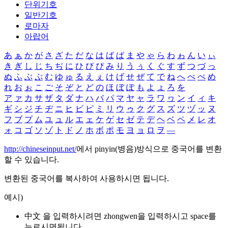
단위기호
일반기호
로마자
아랍어
あ
ぁ
か
が
さ
ざ
た
だ
な
は
ば
ぱ
ま
や
ゃ
ら
わ
ゎ
ん
い
ぃ
き
ぎ
し
じ
ち
ぢ
に
ひ
び
ぴ
み
り
う
ぅ
く
ぐ
す
ず
つ
づ
っ
ぬ
ふ
ぶ
ぷ
む
ゆ
ゅ
る
え
ぇ
け
げ
せ
ぜ
て
で
ね
へ
べ
ぺ
め
れ
お
ぉ
こ
ご
そ
ぞ
と
ど
の
ほ
ぼ
ぽ
も
よ
ょ
ろ
を
ア
ァ
カ
サ
ザ
タ
ダ
ナ
ハ
バ
パ
マ
ヤ
ャ
ラ
ワ
ヮ
ン
イ
ィ
キ
ギ
シ
ジ
チ
ヂ
ニ
ヒ
ビ
ピ
ミ
リ
ウ
ゥ
ク
グ
ス
ズ
ツ
ヅ
ッ
ヌ
フ
ブ
プ
ム
ユ
ュ
ル
エ
ェ
ケ
ゲ
セ
ゼ
テ
デ
ヘ
ベ
ペ
メ
レ
オ
ォ
コ
ゴ
ソ
ゾ
ト
ド
ノ
ホ
ボ
ポ
モ
ヨ
ョ
ロ
ヲ
―
http://chineseinput.net/
에서 pinyin(병음)방식으로 중국어를 변환
할 수 있습니다.
변환된 중국어를 복사하여 사용하시면 됩니다.
예시)
中文 을 입력하시려면
zhongwen
을 입력하시고 space를
누르시면됩니다.