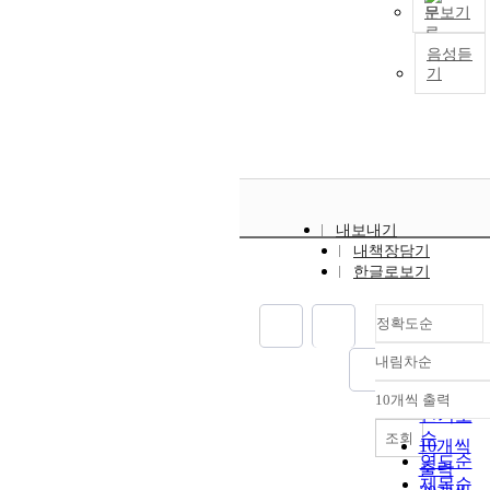
문보기
t
음성듣
기
j
:
t
r
내보내기
t
내책장담기
f
한글로보기
t
i
정확도순
i
t
내림차순
정확도
t
순
10개씩 출력
내림차순
인기도
순
조회
10개씩
연도순
출력
i
제목순