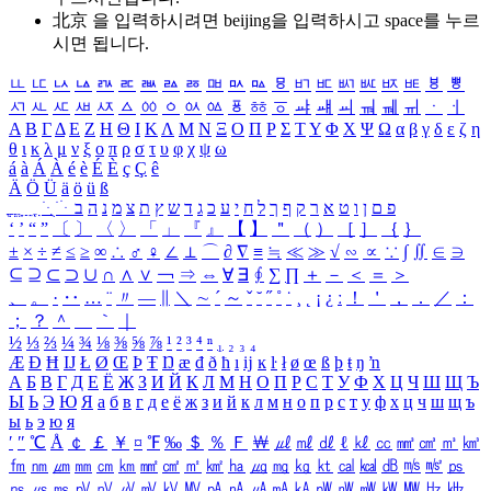
北京 을 입력하시려면
beijing
을 입력하시고 space를 누르
시면 됩니다.
ㅥ
ㅦ
ㅧ
ㅨ
ㅩ
ㅪ
ㅫ
ㅬ
ㅭ
ㅮ
ㅯ
ㅰ
ㅱ
ㅲ
ㅳ
ㅴ
ㅵ
ㅶ
ㅷ
ㅸ
ㅹ
ㅺ
ㅻ
ㅼ
ㅽ
ㅾ
ㅿ
ㆀ
ㆁ
ㆂ
ㆃ
ㆄ
ㆅ
ㆆ
ㆇ
ㆈ
ㆉ
ㆊ
ㆋ
ㆌ
ㆍ
ㆎ
Α
Β
Γ
Δ
Ε
Ζ
Η
Θ
Ι
Κ
Λ
Μ
Ν
Ξ
Ο
Π
Ρ
Σ
Τ
Υ
Φ
Χ
Ψ
Ω
α
β
γ
δ
ε
ζ
η
θ
ι
κ
λ
μ
ν
ξ
ο
π
ρ
σ
τ
υ
φ
χ
ψ
ω
á
à
Á
À
é
è
É
È
ç
Ç
ê
Ä
Ö
Ü
ä
ö
ü
ß
ְ
ֳ
ֲ
ֱ
ָ
ַ
ֵ
ֶ
ִ
ֹ
ּ
ֻ
ׂ
ׁ
ּ
ב
ה
נ
מ
צ
ת
ץ
ש
ד
ג
כ
ע
י
ח
ל
ך
ף
ק
ר
א
ט
ו
ן
ם
פ
‘
’
“
”
〔
〕
〈
〉
「
」
『
』
【
】
＂
（
）
［
］
｛
｝
±
×
÷
≠
≤
≥
∞
∴
♂
♀
∠
⊥
⌒
∂
∇
≡
≒
≪
≫
√
∽
∝
∵
∫
∬
∈
∋
⊆
⊇
⊂
⊃
∪
∩
∧
∨
￢
⇒
⇔
∀
∃
∮
∑
∏
＋
－
＜
＝
＞
、
。
·
‥
…
¨
〃
―
∥
＼
∼
´
～
ˇ
˘
˝
˚
˙
¸
˛
¡
¿
ː
！
＇
，
．
／
：
；
？
＾
＿
｀
｜
½
⅓
⅔
¼
¾
⅛
⅜
⅝
⅞
¹
²
³
⁴
ⁿ
₁
₂
₃
₄
Æ
Ð
Ħ
Ĳ
Ł
Ø
Œ
Þ
Ŧ
Ŋ
æ
đ
ð
ħ
ı
ĳ
ĸ
ŀ
ł
ø
œ
ß
þ
ŧ
ŋ
ŉ
А
Б
В
Г
Д
Е
Ё
Ж
З
И
Й
К
Л
М
Н
О
П
Р
С
Т
У
Ф
Х
Ц
Ч
Ш
Щ
Ъ
Ы
Ь
Э
Ю
Я
а
б
в
г
д
е
ё
ж
з
и
й
к
л
м
н
о
п
р
с
т
у
ф
х
ц
ч
ш
щ
ъ
ы
ь
э
ю
я
′
″
℃
Å
￠
￡
￥
¤
℉
‰
＄
％
Ｆ
￦
㎕
㎖
㎗
ℓ
㎘
㏄
㎣
㎤
㎥
㎦
㎙
㎚
㎛
㎜
㎝
㎞
㎟
㎠
㎡
㎢
㏊
㎍
㎎
㎏
㏏
㎈
㎉
㏈
㎧
㎨
㎰
㎱
㎲
㎳
㎴
㎵
㎶
㎷
㎸
㎹
㎀
㎁
㎂
㎃
㎄
㎺
㎻
㎽
㎾
㎿
㎐
㎑