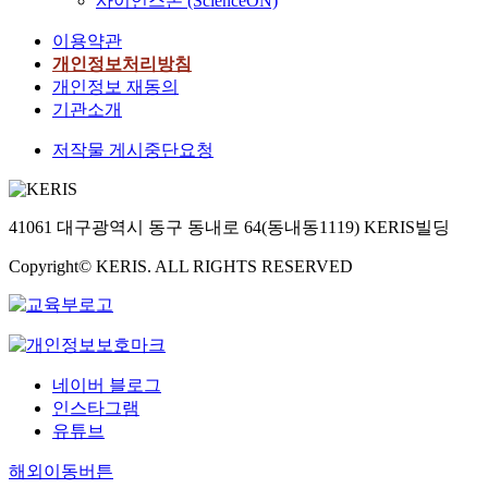
사이언스온 (ScienceON)
이용약관
개인정보처리방침
개인정보 재동의
기관소개
t
t
i
저작물 게시중단요청
i
41061 대구광역시 동구 동내로 64(동내동1119) KERIS빌딩
i
f
Copyright© KERIS. ALL RIGHTS RESERVED
f
t
t
i
네이버 블로그
f
인스타그램
f
유튜브
f
해외이동버튼
r
t