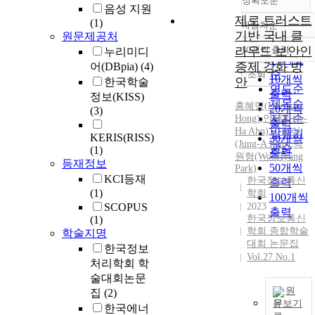
정확도순
음성 지원
제로 트러스트
(1)
내림차순
정확도
기반 국내 클
원문제공처
순
라우드 보안인
10개씩 출력
누리미디
내림차순
인기도
증제 강화 방
어(DBpia)
(4)
순
조회
10개씩
안
한국학술
연도순
출력
정보(KISS)
제목순
홍혜민
(
Hye
-
min
20개씩
(3)
저자순
Hong
)
,
안제하(Je-
출력
Ha Ahn)
,
김정아
발행기
KERIS(RISS)
30개씩
(Jung-A Kim)
,
박
관순
(1)
출력
원형(WonHyung
등재정보
50개씩
Park)
KCI등재
한국정보통신
출력
(1)
학회
100개씩
SCOPUS
2023
출력
한국정보통신
(1)
학회 종합학술
학술지명
대회 논문집
한국정보
Vol.27 No.1
처리학회 학
술대회논문
원
집
(2)
문보기
한국에너