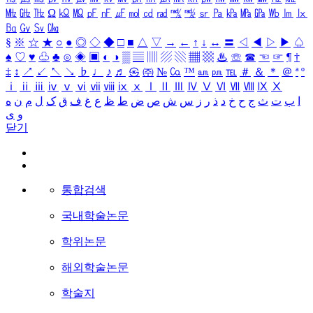
㎒
㎓
㎔
Ω
㏀
㏁
㎊
㎋
㎌
㏖
㏅
㎭
㎮
㎯
㏛
㎩
㎪
㎫
㎬
㏝
㏐
㏓
㏃
㏉
㏜
㏆
§
※
☆
★
○
●
◎
◇
◆
□
■
△
▽
→
←
↑
↓
↔
〓
◁
◀
▷
▶
♤
♠
♡
♥
♧
♣
⊙
◈
▣
◐
◑
▒
▤
▥
▨
▧
▦
▩
♨
☏
☎
☜
☞
¶
†
‡
↕
↗
↙
↖
↘
♭
♩
♪
♬
㉿
㈜
№
㏇
™
㏂
㏘
℡
＃
＆
＊
＠
ª
º
ⅰ
ⅱ
ⅲ
ⅳ
ⅴ
ⅵ
ⅶ
ⅷ
ⅸ
ⅹ
Ⅰ
Ⅱ
Ⅲ
Ⅳ
Ⅴ
Ⅵ
Ⅶ
Ⅷ
Ⅸ
Ⅹ
ا
ب
ت
ث
ج
ح
خ
د
ذ
ر
ز
س
ش
ص
ض
ط
ظ
ع
غ
ف
ق
ک
ل
م
ن
ه
و
ی
닫기
통합검색
국내학술논문
학위논문
해외학술논문
학술지