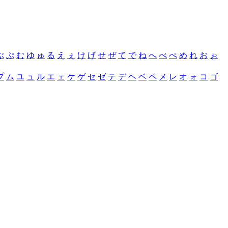
ぶ
ぷ
む
ゆ
ゅ
る
え
ぇ
け
げ
せ
ぜ
て
で
ね
へ
べ
ぺ
め
れ
お
ぉ
プ
ム
ユ
ュ
ル
エ
ェ
ケ
ゲ
セ
ゼ
テ
デ
ヘ
ベ
ペ
メ
レ
オ
ォ
コ
ゴ