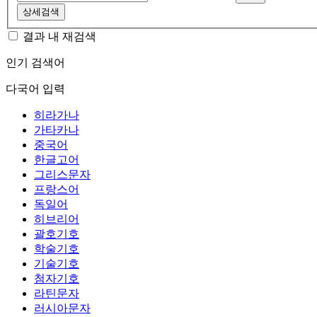
상세검색
결과 내 재검색
인기 검색어
다국어 입력
히라가나
가타카나
중국어
한글고어
그리스문자
프랑스어
독일어
히브리어
괄호기호
학술기호
기술기호
첨자기호
라틴문자
러시아문자