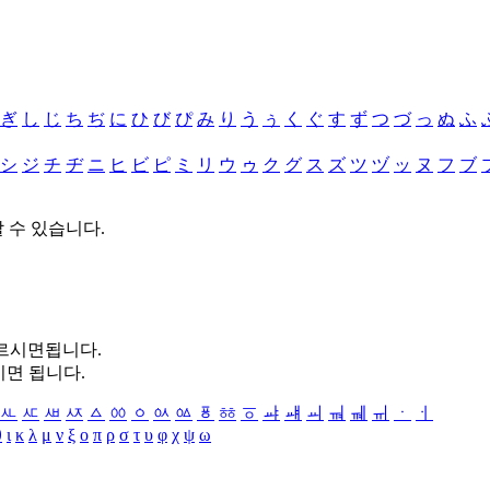
ぎ
し
じ
ち
ぢ
に
ひ
び
ぴ
み
り
う
ぅ
く
ぐ
す
ず
つ
づ
っ
ぬ
ふ
シ
ジ
チ
ヂ
ニ
ヒ
ビ
ピ
ミ
リ
ウ
ゥ
ク
グ
ス
ズ
ツ
ヅ
ッ
ヌ
フ
ブ
할 수 있습니다.
누르시면됩니다.
시면 됩니다.
ㅻ
ㅼ
ㅽ
ㅾ
ㅿ
ㆀ
ㆁ
ㆂ
ㆃ
ㆄ
ㆅ
ㆆ
ㆇ
ㆈ
ㆉ
ㆊ
ㆋ
ㆌ
ㆍ
ㆎ
θ
ι
κ
λ
μ
ν
ξ
ο
π
ρ
σ
τ
υ
φ
χ
ψ
ω