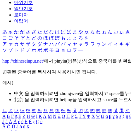
단위기호
일반기호
로마자
아랍어
あ
ぁ
か
が
さ
ざ
た
だ
な
は
ば
ぱ
ま
や
ゃ
ら
わ
ゎ
ん
い
ぃ
き
こ
ご
そ
ぞ
と
ど
の
ほ
ぼ
ぽ
も
よ
ょ
ろ
を
ア
ァ
カ
サ
ザ
タ
ダ
ナ
ハ
バ
パ
マ
ヤ
ャ
ラ
ワ
ヮ
ン
イ
ィ
キ
ギ
ソ
ゾ
ト
ド
ノ
ホ
ボ
ポ
モ
ヨ
ョ
ロ
ヲ
―
http://chineseinput.net/
에서 pinyin(병음)방식으로 중국어를 변환
변환된 중국어를 복사하여 사용하시면 됩니다.
예시)
中文 을 입력하시려면
zhongwen
을 입력하시고 space를
北京 을 입력하시려면
beijing
을 입력하시고 space를 누르
ㅥ
ㅦ
ㅧ
ㅨ
ㅩ
ㅪ
ㅫ
ㅬ
ㅭ
ㅮ
ㅯ
ㅰ
ㅱ
ㅲ
ㅳ
ㅴ
ㅵ
ㅶ
ㅷ
ㅸ
ㅹ
ㅺ
Α
Β
Γ
Δ
Ε
Ζ
Η
Θ
Ι
Κ
Λ
Μ
Ν
Ξ
Ο
Π
Ρ
Σ
Τ
Υ
Φ
Χ
Ψ
Ω
α
β
γ
δ
ε
ζ
η
á
à
Á
À
é
è
É
È
ç
Ç
ê
Ä
Ö
Ü
ä
ö
ü
ß