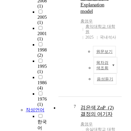
2008
f
Explanation
위
(1)
e
model
하
c
2005
여
t
홍영우
(1)
본
s
홍익대학교 대학
논
o
원
2001
문
f
2025
국내석사
(1)
의
t
대
h
1998
원문보기
인
e
(2)
갈
g
목차검
등
A
l
1995
색조회
변
r
a
(1)
수
t
s
음성듣기
는
i
1986
s
역
(4)
f
i
할
i
o
1976
모
c
n
(1)
호
i
o
7
검은색 ZnP_(2)
작성언어
성
a
m
결정의 여기자
,
l
e
한국
역
I
r
홍영우
어
할
n
d
숭실대학교 대학