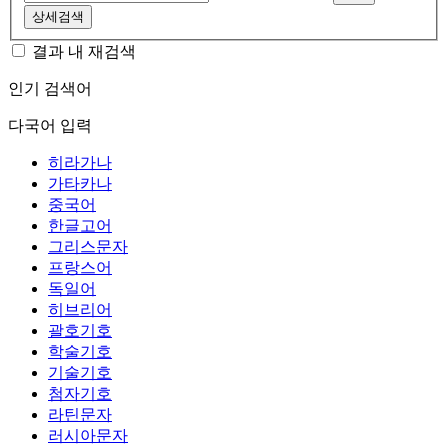
상세검색
결과 내 재검색
인기 검색어
다국어 입력
히라가나
가타카나
중국어
한글고어
그리스문자
프랑스어
독일어
히브리어
괄호기호
학술기호
기술기호
첨자기호
라틴문자
러시아문자