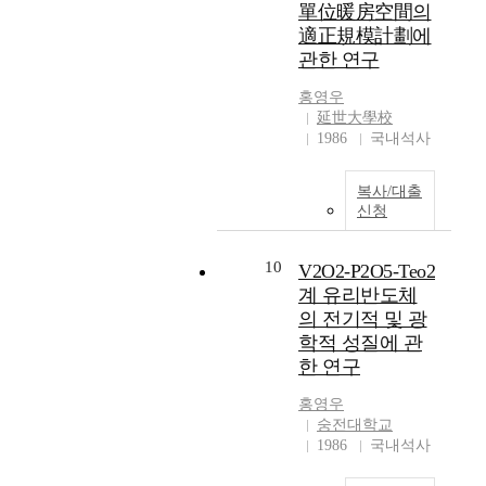
는
t
i
單位暖房空間의
정
o
n
適正規模計劃에
보
f
i
관한 연구
통
T
n
신
h
g
홍영우
업
i
n
延世大學校
체
n
a
1986
국내석사
2
g
n
5
s
o
복사/대출
7
(
-
신청
명
I
β
을
o
-
대
T
10
T
V2O2-P2O5-Teo2
상
)
C
계 유리반도체
으
기
P
의 전기적 및 광
로
술
i
학적 성질에 관
수
이
n
한 연구
집
발
v
되
전
i
홍영우
었
하
t
숭전대학교
다
면
r
1986
국내석사
.
서
o
분
스
.