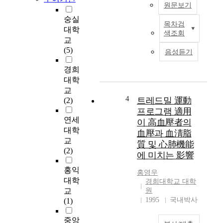
원문보기
a
숭실
l
목차검
본
u
대학
색조회
논
a
교
문
t
(5)
음성듣기
은
e
상
t
경희
사
h
대학
의
e
교
모
4
a
트레드밀 運動
(2)
욕
n
프로그램 適用
적
t
연세
이 高血壓者의
행
i
대학
血壓과 血淸脂
동
c
교
質 및 心肺機能
이
a
(2)
에 미치는 影響
대
r
인
i
홍익
홍영우
갈
o
대학
경희대학교 대학
등
g
교
원
과
e
1995
국내박사
(1)
이
n
직
i
중앙