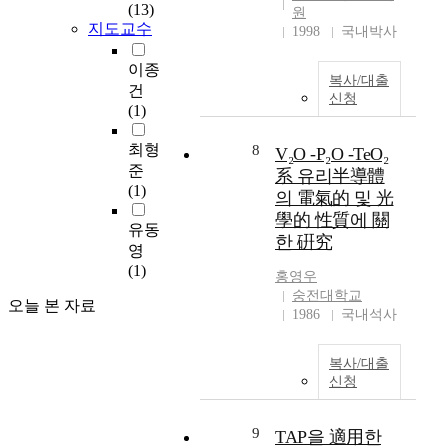
(13)
갈
t
원
e
지도교수
등
1998
국내박사
e
n
으
l
t
이종
로
l
a
복사/대출
건
구
i
l
신청
(1)
분
g
l
하
e
u
최형
8
였
V₂O -P₂O -TeO₂
n
t
준
다
c
系 유리半導體
i
(1)
.
e
n
의 電氣的 및 光
분
(
g
學的 性質에 關
유동
석
A
c
한 硏究
영
자
I
e
(1)
료
)
m
홍영우
는
과
e
숭전대학교
오늘 본 자료
수
I
n
1986
국내석사
도
n
t
권
t
c
복사/대출
에
e
o
신청
소
r
n
재
n
t
하
e
9
a
TAP을 適用한