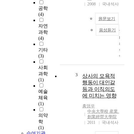
2008
국내석사
공학
(4)
원문보기
자연
음성듣기
T
과학
h
(4)
i
기타
s
(3)
s
t
사회
u
과학
d
3
상사의 모욕적
(1)
y
행동이 대인갈
a
등과 이직의도
예술
i
에 미치는 영향
체육
m
(1)
e
홍영우
d
中央大學校 産業.
의약
t
創業經營大學院
학
o
2011
국내석사
(1)
e
수여기관
v