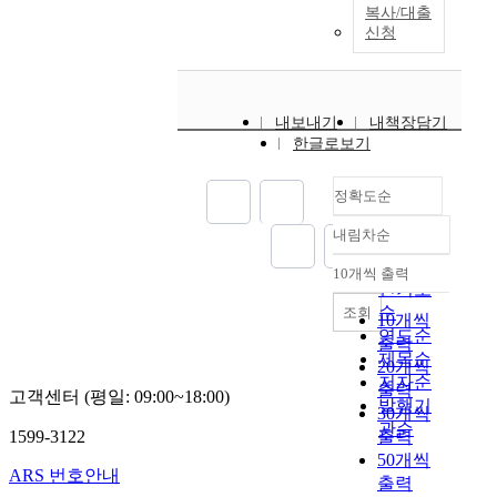
복사/대출
석
마
T
신청
결
트
h
과
폰
e
첫
이
β
째
나
-
내보내기
내책장담기
,
가
T
한글로보기
상
전
r
사
제
i
의
품
정확도순
c
모
뿐
a
내림차순
욕
만
정확도
l
적
아
c
순
10개씩 출력
내림차순
행
니
i
인기도
동
라
u
순
조회
10개씩
은
무
m
연도순
출력
종
인
P
제목순
20개씩
업
비
h
저자순
출력
원
행
고객센터 (평일: 09:00~18:00)
o
발행기
30개씩
의
드
s
관순
1599-3122
출력
역
론
p
50개씩
할
이
h
ARS 번호안내
갈
출력
나
a