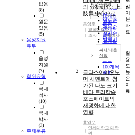
Grip刑別 主動筋
로
순
없음
10개씩 출력
내림차순
많
의 分析硏究 : 上
인기도
(8)
이
肢를 中心으로
순
조회
10개씩
본
연도순
원문
출력
홍영우
자
제목순
있음
20개씩
경희대학교,
료
저자순
(5)
출력
1976
국내석사
발행기
음성지원
30개씩
관순
유무
출력
복사/대출
활
50개씩
신청
음성
용
출력
지원
도
100개씩
(3)
2
글라스아이오노
높
출력
학위유형
은
머 시멘트에 첨
자
가된 나노 크기
국내
료
베타 트리칼슘
석사
포스페이트의
(10)
재광화에 대한
영향
국내
박사
홍영우
(3)
연세대학교 대학
주제분류
원