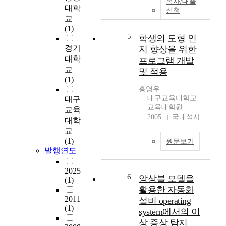
복사/대출
의
c
대학
신청
도
a
교
에
n
(1)
미
d
5
학생의 도형 인
치
r
경기
지 향상을 위한
는
e
대학
프로그램 개발
영
m
교
및 적용
향
i
(1)
에
n
홍영우
대
e
대구교육대학교
대구
하
r
교육대학원
교육
여
a
2005
국내석사
대학
실
l
교
증
i
(1)
원문보기
분
z
발행연도
석
a
을
t
2025
하
6
i
앙상블 모델을
(1)
였
o
활용한 자동화
다
n
2011
설비 operating
.
e
(1)
system에서의 이
이
f
상 증상 탐지
를