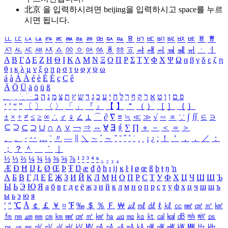
北京 을 입력하시려면
beijing
을 입력하시고 space를 누르
시면 됩니다.
ㅥ
ㅦ
ㅧ
ㅨ
ㅩ
ㅪ
ㅫ
ㅬ
ㅭ
ㅮ
ㅯ
ㅰ
ㅱ
ㅲ
ㅳ
ㅴ
ㅵ
ㅶ
ㅷ
ㅸ
ㅹ
ㅺ
ㅻ
ㅼ
ㅽ
ㅾ
ㅿ
ㆀ
ㆁ
ㆂ
ㆃ
ㆄ
ㆅ
ㆆ
ㆇ
ㆈ
ㆉ
ㆊ
ㆋ
ㆌ
ㆍ
ㆎ
Α
Β
Γ
Δ
Ε
Ζ
Η
Θ
Ι
Κ
Λ
Μ
Ν
Ξ
Ο
Π
Ρ
Σ
Τ
Υ
Φ
Χ
Ψ
Ω
α
β
γ
δ
ε
ζ
η
θ
ι
κ
λ
μ
ν
ξ
ο
π
ρ
σ
τ
υ
φ
χ
ψ
ω
á
à
Á
À
é
è
É
È
ç
Ç
ê
Ä
Ö
Ü
ä
ö
ü
ß
ְ
ֳ
ֲ
ֱ
ָ
ַ
ֵ
ֶ
ִ
ֹ
ּ
ֻ
ׂ
ׁ
ּ
ב
ה
נ
מ
צ
ת
ץ
ש
ד
ג
כ
ע
י
ח
ל
ך
ף
ק
ר
א
ט
ו
ן
ם
פ
‘
’
“
”
〔
〕
〈
〉
「
」
『
』
【
】
＂
（
）
［
］
｛
｝
±
×
÷
≠
≤
≥
∞
∴
♂
♀
∠
⊥
⌒
∂
∇
≡
≒
≪
≫
√
∽
∝
∵
∫
∬
∈
∋
⊆
⊇
⊂
⊃
∪
∩
∧
∨
￢
⇒
⇔
∀
∃
∮
∑
∏
＋
－
＜
＝
＞
、
。
·
‥
…
¨
〃
―
∥
＼
∼
´
～
ˇ
˘
˝
˚
˙
¸
˛
¡
¿
ː
！
＇
，
．
／
：
；
？
＾
＿
｀
｜
½
⅓
⅔
¼
¾
⅛
⅜
⅝
⅞
¹
²
³
⁴
ⁿ
₁
₂
₃
₄
Æ
Ð
Ħ
Ĳ
Ł
Ø
Œ
Þ
Ŧ
Ŋ
æ
đ
ð
ħ
ı
ĳ
ĸ
ŀ
ł
ø
œ
ß
þ
ŧ
ŋ
ŉ
А
Б
В
Г
Д
Е
Ё
Ж
З
И
Й
К
Л
М
Н
О
П
Р
С
Т
У
Ф
Х
Ц
Ч
Ш
Щ
Ъ
Ы
Ь
Э
Ю
Я
а
б
в
г
д
е
ё
ж
з
и
й
к
л
м
н
о
п
р
с
т
у
ф
х
ц
ч
ш
щ
ъ
ы
ь
э
ю
я
′
″
℃
Å
￠
￡
￥
¤
℉
‰
＄
％
Ｆ
￦
㎕
㎖
㎗
ℓ
㎘
㏄
㎣
㎤
㎥
㎦
㎙
㎚
㎛
㎜
㎝
㎞
㎟
㎠
㎡
㎢
㏊
㎍
㎎
㎏
㏏
㎈
㎉
㏈
㎧
㎨
㎰
㎱
㎲
㎳
㎴
㎵
㎶
㎷
㎸
㎹
㎀
㎁
㎂
㎃
㎄
㎺
㎻
㎽
㎾
㎿
㎐
㎑