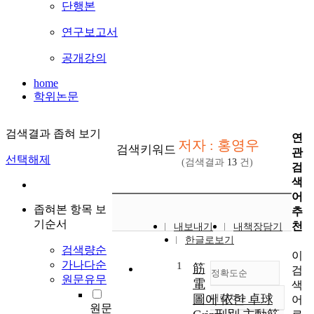
단행본
연구보고서
공개강의
home
학위논문
검색결과 좁혀 보기
연
저자 : 홍영우
검색키워드
관
선택해제
(검색결과
13
건)
검
색
어
좁혀본 항목 보
추
기순서
천
내보내기
내책장담기
한글로보기
검색량순
이
가나다순
1
筋
검
정확도순
원문유무
電
색
圖에 依한 卓球
내림차순
어
정확도
원문