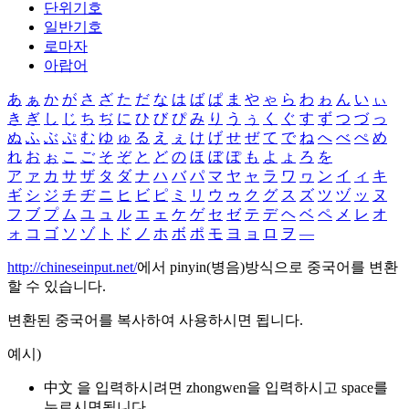
단위기호
일반기호
로마자
아랍어
あ
ぁ
か
が
さ
ざ
た
だ
な
は
ば
ぱ
ま
や
ゃ
ら
わ
ゎ
ん
い
ぃ
き
ぎ
し
じ
ち
ぢ
に
ひ
び
ぴ
み
り
う
ぅ
く
ぐ
す
ず
つ
づ
っ
ぬ
ふ
ぶ
ぷ
む
ゆ
ゅ
る
え
ぇ
け
げ
せ
ぜ
て
で
ね
へ
べ
ぺ
め
れ
お
ぉ
こ
ご
そ
ぞ
と
ど
の
ほ
ぼ
ぽ
も
よ
ょ
ろ
を
ア
ァ
カ
サ
ザ
タ
ダ
ナ
ハ
バ
パ
マ
ヤ
ャ
ラ
ワ
ヮ
ン
イ
ィ
キ
ギ
シ
ジ
チ
ヂ
ニ
ヒ
ビ
ピ
ミ
リ
ウ
ゥ
ク
グ
ス
ズ
ツ
ヅ
ッ
ヌ
フ
ブ
プ
ム
ユ
ュ
ル
エ
ェ
ケ
ゲ
セ
ゼ
テ
デ
ヘ
ベ
ペ
メ
レ
オ
ォ
コ
ゴ
ソ
ゾ
ト
ド
ノ
ホ
ボ
ポ
モ
ヨ
ョ
ロ
ヲ
―
http://chineseinput.net/
에서 pinyin(병음)방식으로 중국어를 변환
할 수 있습니다.
변환된 중국어를 복사하여 사용하시면 됩니다.
예시)
中文 을 입력하시려면
zhongwen
을 입력하시고 space를
누르시면됩니다.