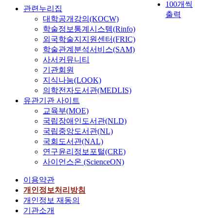
등
100개씩
수
t
관련누리집
과
소
출력
e
대학공개강의(KOCW)
역
연
(
학술정보통계시스템(Rinfo)
할
료
β
외국학술지지원센터(FRIC)
모
전
-
학술관계분석서비스(SAM)
호
지
T
사서커뮤니티
성
자
C
기관회원
에
동
P
지식나눔(LOOK)
정
차
)
의학전자도서관(MEDLIS)
(
를
i
유관기관 사이트
+
위
s
)
교육부(MOE)
한
t
의
국립장애인도서관(NLD)
수
h
영
소
국립중앙도서관(NL)
e
향
가
국회도서관(NAL)
c
을
스
o
연구윤리정보포털(CRE)
미
충
m
사이언스온 (ScienceON)
치
전
p
는
소
이용약관
o
것
과
개인정보처리방침
n
으
같
e
개인정보 재동의
로
이
n
기관소개
나
다