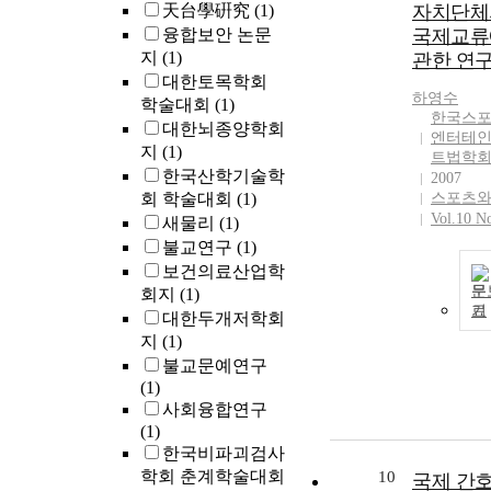
天台學硏究
(1)
자치단체
융합보안 논문
국제교류
지
(1)
관한 연
대한토목학회
하영수
학술대회
(1)
한국스
대한뇌종양학회
엔터테
지
(1)
트법학
한국산학기술학
2007
회 학술대회
(1)
스포츠와
Vol.10 N
새물리
(1)
불교연구
(1)
보건의료산업학
문
회지
(1)
기
대한두개저학회
지
(1)
불교문예연구
(1)
사회융합연구
(1)
한국비파괴검사
학회 춘계학술대회
10
국제 간