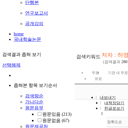
단행본
연구보고서
공개강의
home
국내학술논문
저자 : 하
검색결과 좁혀 보기
검색키워드
(검색결과
280
선택해제
무료
기관 내 무료
유료
좁혀본 항목 보기순서
검색량순
내보내기
가나다순
내책장담기
원문유무
한글로보기
1
원문있음
(213)
원문없음
(67)
정확도순
원문제공처