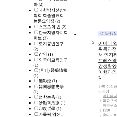
화
(2)
대한방사선방어
학회 학술발표회
논문요약집
(2)
스포츠와 법
(2)
한국지방자치학
회보
(2)
5
어머니 
토지공법연구
획득과정
(2)
감염
(1)
서 인지된
외국어교육연구
트레스와
(1)
강생활양
(月刊) 醫藥情報
이행과의
(1)
계
無影燈
(1)
韓國思想史學
하영수
,
정
김신정
(1)
이화여
법학논총
(1)
학교 간
診斷과治療
(1)
학연구
印度哲學
(1)
1990
가톨릭 암센터
Health &