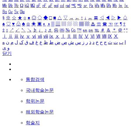
㎒
㎓
㎔
Ω
㏀
㏁
㎊
㎋
㎌
㏖
㏅
㎭
㎮
㎯
㏛
㎩
㎪
㎫
㎬
㏝
㏐
㏓
㏃
㏉
㏜
㏆
§
※
☆
★
○
●
◎
◇
◆
□
■
△
▽
→
←
↑
↓
↔
〓
◁
◀
▷
▶
♤
♠
♡
♥
♧
♣
⊙
◈
▣
◐
◑
▒
▤
▥
▨
▧
▦
▩
♨
☏
☎
☜
☞
¶
†
‡
↕
↗
↙
↖
↘
♭
♩
♪
♬
㉿
㈜
№
㏇
™
㏂
㏘
℡
＃
＆
＊
＠
ª
º
ⅰ
ⅱ
ⅲ
ⅳ
ⅴ
ⅵ
ⅶ
ⅷ
ⅸ
ⅹ
Ⅰ
Ⅱ
Ⅲ
Ⅳ
Ⅴ
Ⅵ
Ⅶ
Ⅷ
Ⅸ
Ⅹ
ا
ب
ت
ث
ج
ح
خ
د
ذ
ر
ز
س
ش
ص
ض
ط
ظ
ع
غ
ف
ق
ک
ل
م
ن
ه
و
ی
닫기
통합검색
국내학술논문
학위논문
해외학술논문
학술지