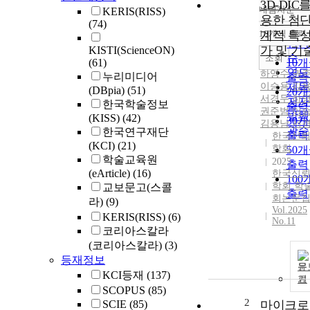
3D-DIC
내림차순
KERIS(RISS)
정확
용한 첨단
(74)
순
10개씩 출력
계적 특성
내림
인기
가 및 기
KISTI(ScienceON)
순
조회
(61)
10
연도
하영수
,
권
누리미디어
출력
이승용
제목
,
김
(DBpia)
(51)
20
서경두
,
하
저자
한국학술정보
출력
권준범
,
이
발행
(KISS)
(42)
30
김용남
,
서
관순
한국연구재단
출력
한국신
(KCI)
(21)
학회
50
학술교육원
2025
출력
(eArticle)
(16)
한국신
100
학회 학
교보문고(스콜
출력
회논문
라)
(9)
Vol.2025
KERIS(RISS)
(6)
No.11
코리아스칼라
(코리아스칼라)
(3)
등재정보
문
KCI등재
(137)
기
SCOPUS
(85)
2
SCIE
(85)
마이크로 