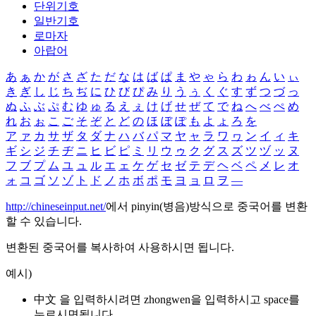
단위기호
일반기호
로마자
아랍어
あ
ぁ
か
が
さ
ざ
た
だ
な
は
ば
ぱ
ま
や
ゃ
ら
わ
ゎ
ん
い
ぃ
き
ぎ
し
じ
ち
ぢ
に
ひ
び
ぴ
み
り
う
ぅ
く
ぐ
す
ず
つ
づ
っ
ぬ
ふ
ぶ
ぷ
む
ゆ
ゅ
る
え
ぇ
け
げ
せ
ぜ
て
で
ね
へ
べ
ぺ
め
れ
お
ぉ
こ
ご
そ
ぞ
と
ど
の
ほ
ぼ
ぽ
も
よ
ょ
ろ
を
ア
ァ
カ
サ
ザ
タ
ダ
ナ
ハ
バ
パ
マ
ヤ
ャ
ラ
ワ
ヮ
ン
イ
ィ
キ
ギ
シ
ジ
チ
ヂ
ニ
ヒ
ビ
ピ
ミ
リ
ウ
ゥ
ク
グ
ス
ズ
ツ
ヅ
ッ
ヌ
フ
ブ
プ
ム
ユ
ュ
ル
エ
ェ
ケ
ゲ
セ
ゼ
テ
デ
ヘ
ベ
ペ
メ
レ
オ
ォ
コ
ゴ
ソ
ゾ
ト
ド
ノ
ホ
ボ
ポ
モ
ヨ
ョ
ロ
ヲ
―
http://chineseinput.net/
에서 pinyin(병음)방식으로 중국어를 변환
할 수 있습니다.
변환된 중국어를 복사하여 사용하시면 됩니다.
예시)
中文 을 입력하시려면
zhongwen
을 입력하시고 space를
누르시면됩니다.