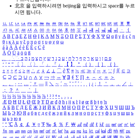
北京 을 입력하시려면
beijing
을 입력하시고 space를 누르
시면 됩니다.
ㅥ
ㅦ
ㅧ
ㅨ
ㅩ
ㅪ
ㅫ
ㅬ
ㅭ
ㅮ
ㅯ
ㅰ
ㅱ
ㅲ
ㅳ
ㅴ
ㅵ
ㅶ
ㅷ
ㅸ
ㅹ
ㅺ
ㅻ
ㅼ
ㅽ
ㅾ
ㅿ
ㆀ
ㆁ
ㆂ
ㆃ
ㆄ
ㆅ
ㆆ
ㆇ
ㆈ
ㆉ
ㆊ
ㆋ
ㆌ
ㆍ
ㆎ
Α
Β
Γ
Δ
Ε
Ζ
Η
Θ
Ι
Κ
Λ
Μ
Ν
Ξ
Ο
Π
Ρ
Σ
Τ
Υ
Φ
Χ
Ψ
Ω
α
β
γ
δ
ε
ζ
η
θ
ι
κ
λ
μ
ν
ξ
ο
π
ρ
σ
τ
υ
φ
χ
ψ
ω
á
à
Á
À
é
è
É
È
ç
Ç
ê
Ä
Ö
Ü
ä
ö
ü
ß
ְ
ֳ
ֲ
ֱ
ָ
ַ
ֵ
ֶ
ִ
ֹ
ּ
ֻ
ׂ
ׁ
ּ
ב
ה
נ
מ
צ
ת
ץ
ש
ד
ג
כ
ע
י
ח
ל
ך
ף
ק
ר
א
ט
ו
ן
ם
פ
‘
’
“
”
〔
〕
〈
〉
「
」
『
』
【
】
＂
（
）
［
］
｛
｝
±
×
÷
≠
≤
≥
∞
∴
♂
♀
∠
⊥
⌒
∂
∇
≡
≒
≪
≫
√
∽
∝
∵
∫
∬
∈
∋
⊆
⊇
⊂
⊃
∪
∩
∧
∨
￢
⇒
⇔
∀
∃
∮
∑
∏
＋
－
＜
＝
＞
、
。
·
‥
…
¨
〃
―
∥
＼
∼
´
～
ˇ
˘
˝
˚
˙
¸
˛
¡
¿
ː
！
＇
，
．
／
：
；
？
＾
＿
｀
｜
½
⅓
⅔
¼
¾
⅛
⅜
⅝
⅞
¹
²
³
⁴
ⁿ
₁
₂
₃
₄
Æ
Ð
Ħ
Ĳ
Ł
Ø
Œ
Þ
Ŧ
Ŋ
æ
đ
ð
ħ
ı
ĳ
ĸ
ŀ
ł
ø
œ
ß
þ
ŧ
ŋ
ŉ
А
Б
В
Г
Д
Е
Ё
Ж
З
И
Й
К
Л
М
Н
О
П
Р
С
Т
У
Ф
Х
Ц
Ч
Ш
Щ
Ъ
Ы
Ь
Э
Ю
Я
а
б
в
г
д
е
ё
ж
з
и
й
к
л
м
н
о
п
р
с
т
у
ф
х
ц
ч
ш
щ
ъ
ы
ь
э
ю
я
′
″
℃
Å
￠
￡
￥
¤
℉
‰
＄
％
Ｆ
￦
㎕
㎖
㎗
ℓ
㎘
㏄
㎣
㎤
㎥
㎦
㎙
㎚
㎛
㎜
㎝
㎞
㎟
㎠
㎡
㎢
㏊
㎍
㎎
㎏
㏏
㎈
㎉
㏈
㎧
㎨
㎰
㎱
㎲
㎳
㎴
㎵
㎶
㎷
㎸
㎹
㎀
㎁
㎂
㎃
㎄
㎺
㎻
㎽
㎾
㎿
㎐
㎑