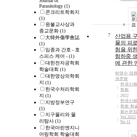
Journal of
Parasitology
(1)
콘크리트학회지
(1)
문
원불교사상과
기
종교문화
(1)
7
산업용 
大韓外傷學會誌
물의 피
(1)
험을 위한
임종과 간호 - 호
험하중 
스피스 케어 -
(1)
에 관한 
대한전자공학회
학술대회
(1)
하영수
,
양
대한영상의학회
권준범
지
(1)
한국신
한국수처리학회
학회
지
(1)
2022
한국신
지방정부연구
학회 학
(1)
회논문
지구물리와 물
Vol.2022
리탐사
(1)
No.11
한국마린엔지니
어링학회 학술대회