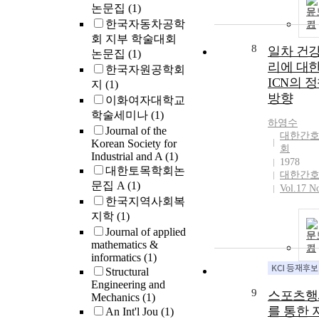
논문집
(1)
문
한국자동차공학
기
회 지부 학술대회
8
일차 건
논문집
(1)
리에 대
한국자원공학회
ICN의 
지
(1)
방향
이화여자대학교
학술세미나
(1)
하영수
Journal of the
대한간
Korean Society for
회
Industrial and A
(1)
1978
대한토목학회논
대한간
문집 A
(1)
Vol.17 N
한국지역사회복
지학
(1)
Journal of applied
문
mathematics &
기
informatics
(1)
Structural
Engineering and
9
스포츠행
Mechanics
(1)
를 통한 
An Int'l Jou
(1)