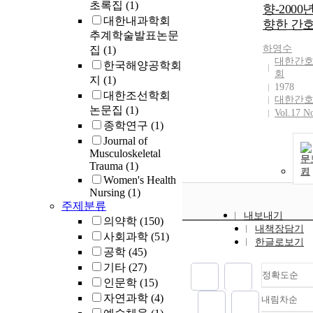
초록집
(1)
향-2000
대한내과학회
향한 간호
추계학술발표논문
하영수
집
(1)
대한간
한국해양공학회
회
지
(1)
1978
대한조선학회
대한간
논문집
(1)
Vol.17 N
종학연구
(1)
Journal of
Musculoskeletal
문
Trauma
(1)
기
Women's Health
Nursing
(1)
주제분류
내보내기
의약학
(150)
내책장담기
사회과학
(51)
한글로보기
공학
(45)
기타
(27)
정확도순
인문학
(15)
자연과학
(4)
내림차순
정확