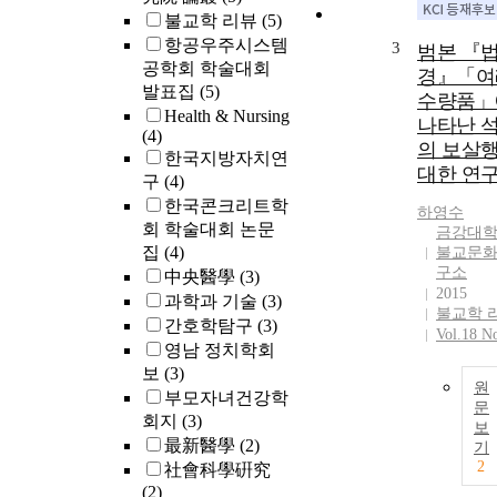
불교학 리뷰
(5)
항공우주시스템
3
범본 『
공학회 학술대회
경』「여
발표집
(5)
수량품」
Health & Nursing
나타난 
(4)
의 보살
한국지방자치연
대한 연
구
(4)
한국콘크리트학
하영수
회 학술대회 논문
금강대
집
(4)
불교문
구소
中央醫學
(3)
2015
과학과 기술
(3)
불교학 
간호학탐구
(3)
Vol.18 No
영남 정치학회
보
(3)
원
부모자녀건강학
문
회지
(3)
보
最新醫學
(2)
기
2
社會科學硏究
(2)