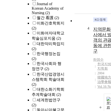
Journal of
Korean Academy of
Nursing
(2)
월간 看護
(2)
이화간호학회지
(2)
4
지역문화
이화여자대학교
사에서 
학술심포지움
(2)
객의 관
대한약리학잡지
동에 관한
(2)
구
한국행정논집
(2)
하영수
한국사회와 행
한국지
정연구
(2)
치학회
2004
한국산업경영시
韓國地
스템학회 학술대회
治學會
(2)
Vol.16 N
대한소화기학회
추계학술대회
(2)
세계헌법연구
문
(2)
기
동아시아불교문