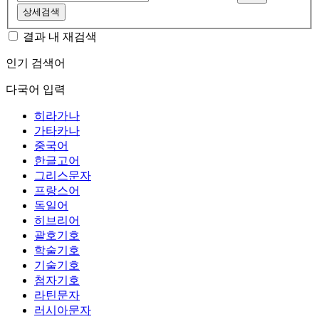
상세검색
결과 내 재검색
인기 검색어
다국어 입력
히라가나
가타카나
중국어
한글고어
그리스문자
프랑스어
독일어
히브리어
괄호기호
학술기호
기술기호
첨자기호
라틴문자
러시아문자