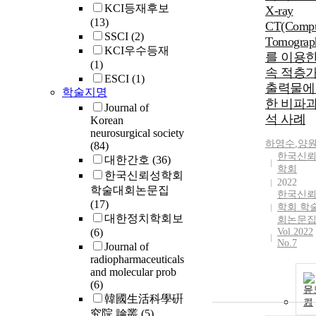
KCI등재후보
X-ray
(13)
CT(Compu
SSCI
(2)
Tomograp
KCI우수등재
를 이용한
(1)
속 적층
ESCI
(1)
출력물에
학술지명
한 비파괴
Journal of
석 사례
Korean
neurosurgical society
하영수
,
양
(84)
한국신
대한간호
(36)
학회
한국신뢰성학회
2022
학술대회논문집
한국신
(17)
학회 학
대한정치학회보
회논문
(6)
Vol.2022
No.7
Journal of
radiopharmaceuticals
and molecular prob
(6)
문
韓國生活科學硏
기
究院 論叢
(5)