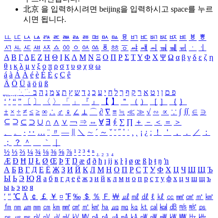
北京 을 입력하시려면
beijing
을 입력하시고 space를 누르
시면 됩니다.
ㅥ
ㅦ
ㅧ
ㅨ
ㅩ
ㅪ
ㅫ
ㅬ
ㅭ
ㅮ
ㅯ
ㅰ
ㅱ
ㅲ
ㅳ
ㅴ
ㅵ
ㅶ
ㅷ
ㅸ
ㅹ
ㅺ
ㅻ
ㅼ
ㅽ
ㅾ
ㅿ
ㆀ
ㆁ
ㆂ
ㆃ
ㆄ
ㆅ
ㆆ
ㆇ
ㆈ
ㆉ
ㆊ
ㆋ
ㆌ
ㆍ
ㆎ
Α
Β
Γ
Δ
Ε
Ζ
Η
Θ
Ι
Κ
Λ
Μ
Ν
Ξ
Ο
Π
Ρ
Σ
Τ
Υ
Φ
Χ
Ψ
Ω
α
β
γ
δ
ε
ζ
η
θ
ι
κ
λ
μ
ν
ξ
ο
π
ρ
σ
τ
υ
φ
χ
ψ
ω
á
à
Á
À
é
è
É
È
ç
Ç
ê
Ä
Ö
Ü
ä
ö
ü
ß
ְ
ֳ
ֲ
ֱ
ָ
ַ
ֵ
ֶ
ִ
ֹ
ּ
ֻ
ׂ
ׁ
ּ
ב
ה
נ
מ
צ
ת
ץ
ש
ד
ג
כ
ע
י
ח
ל
ך
ף
ק
ר
א
ט
ו
ן
ם
פ
‘
’
“
”
〔
〕
〈
〉
「
」
『
』
【
】
＂
（
）
［
］
｛
｝
±
×
÷
≠
≤
≥
∞
∴
♂
♀
∠
⊥
⌒
∂
∇
≡
≒
≪
≫
√
∽
∝
∵
∫
∬
∈
∋
⊆
⊇
⊂
⊃
∪
∩
∧
∨
￢
⇒
⇔
∀
∃
∮
∑
∏
＋
－
＜
＝
＞
、
。
·
‥
…
¨
〃
―
∥
＼
∼
´
～
ˇ
˘
˝
˚
˙
¸
˛
¡
¿
ː
！
＇
，
．
／
：
；
？
＾
＿
｀
｜
½
⅓
⅔
¼
¾
⅛
⅜
⅝
⅞
¹
²
³
⁴
ⁿ
₁
₂
₃
₄
Æ
Ð
Ħ
Ĳ
Ł
Ø
Œ
Þ
Ŧ
Ŋ
æ
đ
ð
ħ
ı
ĳ
ĸ
ŀ
ł
ø
œ
ß
þ
ŧ
ŋ
ŉ
А
Б
В
Г
Д
Е
Ё
Ж
З
И
Й
К
Л
М
Н
О
П
Р
С
Т
У
Ф
Х
Ц
Ч
Ш
Щ
Ъ
Ы
Ь
Э
Ю
Я
а
б
в
г
д
е
ё
ж
з
и
й
к
л
м
н
о
п
р
с
т
у
ф
х
ц
ч
ш
щ
ъ
ы
ь
э
ю
я
′
″
℃
Å
￠
￡
￥
¤
℉
‰
＄
％
Ｆ
￦
㎕
㎖
㎗
ℓ
㎘
㏄
㎣
㎤
㎥
㎦
㎙
㎚
㎛
㎜
㎝
㎞
㎟
㎠
㎡
㎢
㏊
㎍
㎎
㎏
㏏
㎈
㎉
㏈
㎧
㎨
㎰
㎱
㎲
㎳
㎴
㎵
㎶
㎷
㎸
㎹
㎀
㎁
㎂
㎃
㎄
㎺
㎻
㎽
㎾
㎿
㎐
㎑