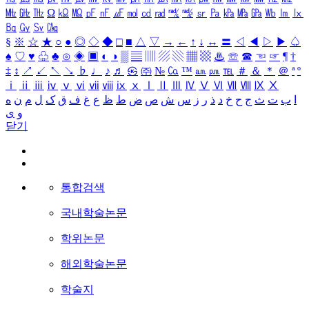
㎒
㎓
㎔
Ω
㏀
㏁
㎊
㎋
㎌
㏖
㏅
㎭
㎮
㎯
㏛
㎩
㎪
㎫
㎬
㏝
㏐
㏓
㏃
㏉
㏜
㏆
§
※
☆
★
○
●
◎
◇
◆
□
■
△
▽
→
←
↑
↓
↔
〓
◁
◀
▷
▶
♤
♠
♡
♥
♧
♣
⊙
◈
▣
◐
◑
▒
▤
▥
▨
▧
▦
▩
♨
☏
☎
☜
☞
¶
†
‡
↕
↗
↙
↖
↘
♭
♩
♪
♬
㉿
㈜
№
㏇
™
㏂
㏘
℡
＃
＆
＊
＠
ª
º
ⅰ
ⅱ
ⅲ
ⅳ
ⅴ
ⅵ
ⅶ
ⅷ
ⅸ
ⅹ
Ⅰ
Ⅱ
Ⅲ
Ⅳ
Ⅴ
Ⅵ
Ⅶ
Ⅷ
Ⅸ
Ⅹ
ا
ب
ت
ث
ج
ح
خ
د
ذ
ر
ز
س
ش
ص
ض
ط
ظ
ع
غ
ف
ق
ک
ل
م
ن
ه
و
ی
닫기
통합검색
국내학술논문
학위논문
해외학술논문
학술지