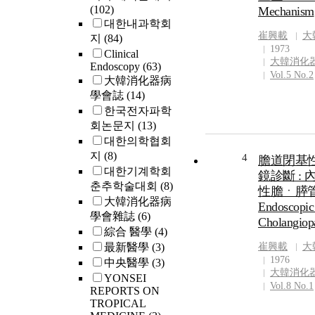
(102)
Mechanism
대한내과학회
崔興載
大
지
(84)
1973
Clinical
大韓消化
Endoscopy
(63)
Vol.5 No.2
大韓消化器病
學會誌
(14)
한국전자파학
회논문지
(13)
대한의학협회
지
(8)
4
膽道閉基
대한기계학회
鏡診斷 :
춘추학술대회
(8)
性膽ㆍ膵
大韓消化器病
Endoscopic
學會雜誌
(6)
Cholangiop
綜合 醫學
(4)
最新醫學
(3)
崔興載
大
1976
中央醫學
(3)
大韓消化
YONSEI
Vol.8 No.1
REPORTS ON
TROPICAL