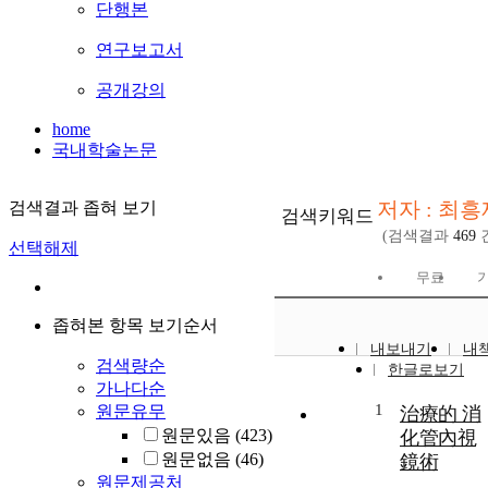
단행본
연구보고서
공개강의
home
국내학술논문
저자 : 최흥
검색결과 좁혀 보기
검색키워드
(검색결과
469
선택해제
무료
좁혀본 항목 보기순서
내보내기
내
검색량순
한글로보기
가나다순
1
원문유무
治療的 消
원문있음
(423)
化管內視
원문없음
(46)
鏡術
원문제공처