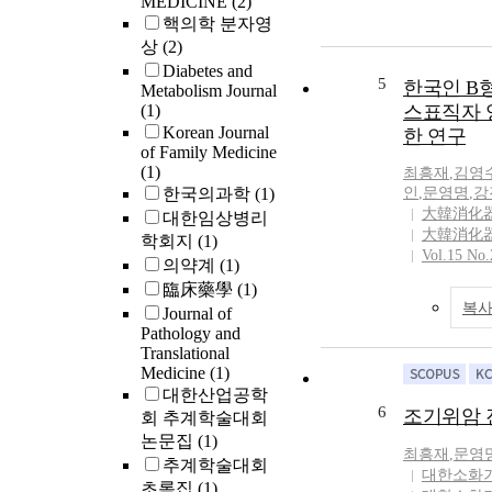
MEDICINE
(2)
핵의학 분자영
상
(2)
Diabetes and
5
한국인 B
Metabolism Journal
(1)
스표직자 
Korean Journal
한 연구
of Family Medicine
(1)
최흥재
,
김영
한국의과학
(1)
인
,
문영명
,
강
大韓消化
대한임상병리
大韓消化
학회지
(1)
Vol.15 No.
의약계
(1)
臨床藥學
(1)
복사
Journal of
Pathology and
Translational
Medicine
(1)
대한산업공학
6
조기위암 
회 추계학술대회
논문집
(1)
최흥재
,
문영
추계학술대회
대한소화
초록집
(1)