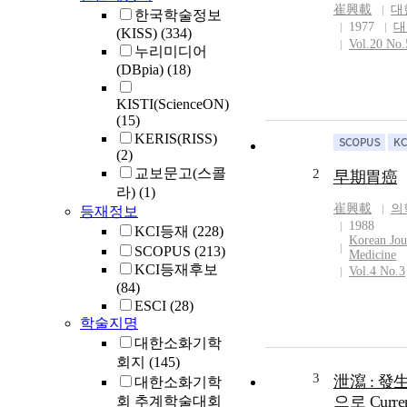
崔興載
대
한국학술정보
1977
대
(KISS)
(334)
Vol.20 No.
누리미디어
(DBpia)
(18)
KISTI(ScienceON)
(15)
KERIS(RISS)
(2)
교보문고(스콜
2
早期胃癌
라)
(1)
崔興載
의
등재정보
1988
KCI등재
(228)
Korean Jou
SCOPUS
(213)
Medicine
KCI등재후보
Vol.4 No.3
(84)
ESCI
(28)
학술지명
대한소화기학
회지
(145)
3
泄瀉 : 發
대한소화기학
으로 Curren
회 추계학술대회