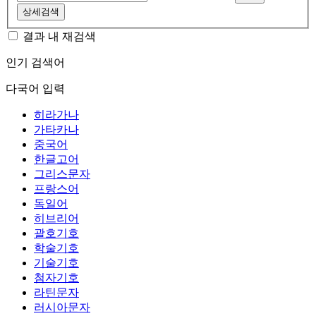
상세검색
결과 내 재검색
인기 검색어
다국어 입력
히라가나
가타카나
중국어
한글고어
그리스문자
프랑스어
독일어
히브리어
괄호기호
학술기호
기술기호
첨자기호
라틴문자
러시아문자