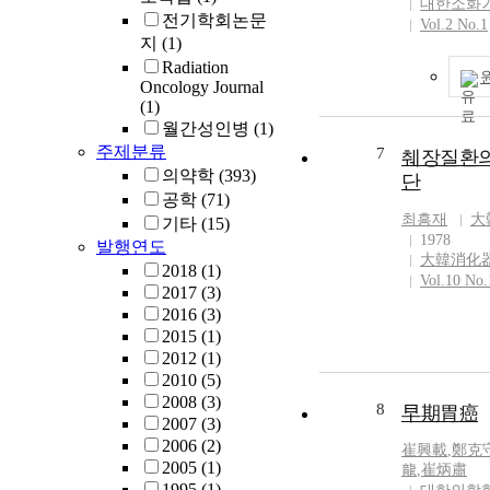
대한소화
전기학회논문
Vol.2 No.1
지
(1)
Radiation
Oncology Journal
(1)
월간성인병
(1)
주제분류
7
췌장질환의
의약학
(393)
단
공학
(71)
최흥재
大
기타
(15)
1978
발행연도
大韓消化
2018
(1)
Vol.10 No.
2017
(3)
2016
(3)
2015
(1)
2012
(1)
2010
(5)
2008
(3)
8
早期胃癌
2007
(3)
2006
(2)
崔興載
,
鄭克
2005
(1)
龍
,
崔炳肅
1995
(1)