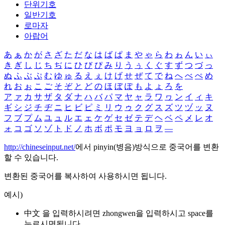
단위기호
일반기호
로마자
아랍어
あ
ぁ
か
が
さ
ざ
た
だ
な
は
ば
ぱ
ま
や
ゃ
ら
わ
ゎ
ん
い
ぃ
き
ぎ
し
じ
ち
ぢ
に
ひ
び
ぴ
み
り
う
ぅ
く
ぐ
す
ず
つ
づ
っ
ぬ
ふ
ぶ
ぷ
む
ゆ
ゅ
る
え
ぇ
け
げ
せ
ぜ
て
で
ね
へ
べ
ぺ
め
れ
お
ぉ
こ
ご
そ
ぞ
と
ど
の
ほ
ぼ
ぽ
も
よ
ょ
ろ
を
ア
ァ
カ
サ
ザ
タ
ダ
ナ
ハ
バ
パ
マ
ヤ
ャ
ラ
ワ
ヮ
ン
イ
ィ
キ
ギ
シ
ジ
チ
ヂ
ニ
ヒ
ビ
ピ
ミ
リ
ウ
ゥ
ク
グ
ス
ズ
ツ
ヅ
ッ
ヌ
フ
ブ
プ
ム
ユ
ュ
ル
エ
ェ
ケ
ゲ
セ
ゼ
テ
デ
ヘ
ベ
ペ
メ
レ
オ
ォ
コ
ゴ
ソ
ゾ
ト
ド
ノ
ホ
ボ
ポ
モ
ヨ
ョ
ロ
ヲ
―
http://chineseinput.net/
에서 pinyin(병음)방식으로 중국어를 변환
할 수 있습니다.
변환된 중국어를 복사하여 사용하시면 됩니다.
예시)
中文 을 입력하시려면
zhongwen
을 입력하시고 space를
누르시면됩니다.