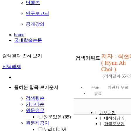
단행본
연구보고서
공개강의
home
국내학술논문
저자 : 최현
검색결과 좁혀 보기
검색키워드
( Hyun Ah
선택해제
Choi )
(검색결과
65
건
좁혀본 항목 보기순서
무료
기관 내 무료
유료
검색량순
가나다순
원문유무
내보내기
원문있음
(65)
내책장담기
원문제공처
한글로보기
누리미디어