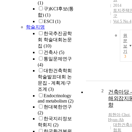
(1)
2014
구)KCI후보(통
토지주택
합)
(1)
구
ESCI
(1)
Vol.5 No.4
학술지명
한국추진공학
원
회 학술대회논문
문
집
(10)
보
기
건축사
(5)
3
통일문제연구
(4)
대한건축학회
학술발표대회 논
문집 - 계획계/구
조계
(3)
2
건축마당 -
Endocrinology
해외잡지
and metabolism
(2)
향
현대북한연구
(2)
최현아
,
Choi
,
한국지리정보
Hyun
-
Ah
학회지
(2)
대한건축
협회
한국환경복원