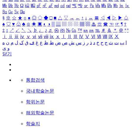
㎒
㎓
㎔
Ω
㏀
㏁
㎊
㎋
㎌
㏖
㏅
㎭
㎮
㎯
㏛
㎩
㎪
㎫
㎬
㏝
㏐
㏓
㏃
㏉
㏜
㏆
§
※
☆
★
○
●
◎
◇
◆
□
■
△
▽
→
←
↑
↓
↔
〓
◁
◀
▷
▶
♤
♠
♡
♥
♧
♣
⊙
◈
▣
◐
◑
▒
▤
▥
▨
▧
▦
▩
♨
☏
☎
☜
☞
¶
†
‡
↕
↗
↙
↖
↘
♭
♩
♪
♬
㉿
㈜
№
㏇
™
㏂
㏘
℡
＃
＆
＊
＠
ª
º
ⅰ
ⅱ
ⅲ
ⅳ
ⅴ
ⅵ
ⅶ
ⅷ
ⅸ
ⅹ
Ⅰ
Ⅱ
Ⅲ
Ⅳ
Ⅴ
Ⅵ
Ⅶ
Ⅷ
Ⅸ
Ⅹ
ا
ب
ت
ث
ج
ح
خ
د
ذ
ر
ز
س
ش
ص
ض
ط
ظ
ع
غ
ف
ق
ک
ل
م
ن
ه
و
ی
닫기
통합검색
국내학술논문
학위논문
해외학술논문
학술지