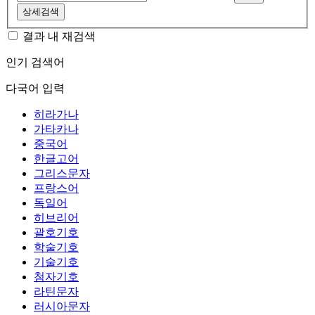
상세검색
결과 내 재검색
인기 검색어
다국어 입력
히라가나
가타카나
중국어
한글고어
그리스문자
프랑스어
독일어
히브리어
괄호기호
학술기호
기술기호
첨자기호
라틴문자
러시아문자