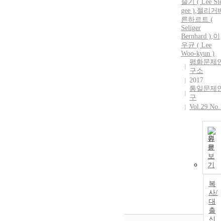
슬기 ( Lee Sl
gee )
,
젤리거
른하르트 (
Seliger
Bernhard )
,
이
우균 ( Lee
Woo-kyun )
평화문제
구소
2017
통일문제
구
Vol.29 No.
원
문
보
기
복
사/
대
출
신