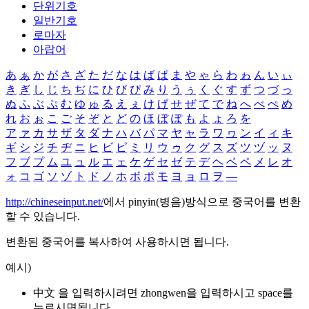
단위기호
일반기호
로마자
아랍어
あ
ぁ
か
が
さ
ざ
た
だ
な
は
ば
ぱ
ま
や
ゃ
ら
わ
ゎ
ん
い
ぃ
き
ぎ
し
じ
ち
ぢ
に
ひ
び
ぴ
み
り
う
ぅ
く
ぐ
す
ず
つ
づ
っ
ぬ
ふ
ぶ
ぷ
む
ゆ
ゅ
る
え
ぇ
け
げ
せ
ぜ
て
で
ね
へ
べ
ぺ
め
れ
お
ぉ
こ
ご
そ
ぞ
と
ど
の
ほ
ぼ
ぽ
も
よ
ょ
ろ
を
ア
ァ
カ
サ
ザ
タ
ダ
ナ
ハ
バ
パ
マ
ヤ
ャ
ラ
ワ
ヮ
ン
イ
ィ
キ
ギ
シ
ジ
チ
ヂ
ニ
ヒ
ビ
ピ
ミ
リ
ウ
ゥ
ク
グ
ス
ズ
ツ
ヅ
ッ
ヌ
フ
ブ
プ
ム
ユ
ュ
ル
エ
ェ
ケ
ゲ
セ
ゼ
テ
デ
ヘ
ベ
ペ
メ
レ
オ
ォ
コ
ゴ
ソ
ゾ
ト
ド
ノ
ホ
ボ
ポ
モ
ヨ
ョ
ロ
ヲ
―
http://chineseinput.net/
에서 pinyin(병음)방식으로 중국어를 변환
할 수 있습니다.
변환된 중국어를 복사하여 사용하시면 됩니다.
예시)
中文 을 입력하시려면
zhongwen
을 입력하시고 space를
누르시면됩니다.