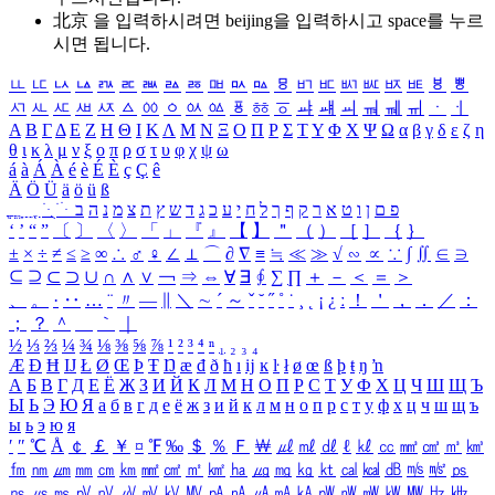
北京 을 입력하시려면
beijing
을 입력하시고 space를 누르
시면 됩니다.
ㅥ
ㅦ
ㅧ
ㅨ
ㅩ
ㅪ
ㅫ
ㅬ
ㅭ
ㅮ
ㅯ
ㅰ
ㅱ
ㅲ
ㅳ
ㅴ
ㅵ
ㅶ
ㅷ
ㅸ
ㅹ
ㅺ
ㅻ
ㅼ
ㅽ
ㅾ
ㅿ
ㆀ
ㆁ
ㆂ
ㆃ
ㆄ
ㆅ
ㆆ
ㆇ
ㆈ
ㆉ
ㆊ
ㆋ
ㆌ
ㆍ
ㆎ
Α
Β
Γ
Δ
Ε
Ζ
Η
Θ
Ι
Κ
Λ
Μ
Ν
Ξ
Ο
Π
Ρ
Σ
Τ
Υ
Φ
Χ
Ψ
Ω
α
β
γ
δ
ε
ζ
η
θ
ι
κ
λ
μ
ν
ξ
ο
π
ρ
σ
τ
υ
φ
χ
ψ
ω
á
à
Á
À
é
è
É
È
ç
Ç
ê
Ä
Ö
Ü
ä
ö
ü
ß
ְ
ֳ
ֲ
ֱ
ָ
ַ
ֵ
ֶ
ִ
ֹ
ּ
ֻ
ׂ
ׁ
ּ
ב
ה
נ
מ
צ
ת
ץ
ש
ד
ג
כ
ע
י
ח
ל
ך
ף
ק
ר
א
ט
ו
ן
ם
פ
‘
’
“
”
〔
〕
〈
〉
「
」
『
』
【
】
＂
（
）
［
］
｛
｝
±
×
÷
≠
≤
≥
∞
∴
♂
♀
∠
⊥
⌒
∂
∇
≡
≒
≪
≫
√
∽
∝
∵
∫
∬
∈
∋
⊆
⊇
⊂
⊃
∪
∩
∧
∨
￢
⇒
⇔
∀
∃
∮
∑
∏
＋
－
＜
＝
＞
、
。
·
‥
…
¨
〃
―
∥
＼
∼
´
～
ˇ
˘
˝
˚
˙
¸
˛
¡
¿
ː
！
＇
，
．
／
：
；
？
＾
＿
｀
｜
½
⅓
⅔
¼
¾
⅛
⅜
⅝
⅞
¹
²
³
⁴
ⁿ
₁
₂
₃
₄
Æ
Ð
Ħ
Ĳ
Ł
Ø
Œ
Þ
Ŧ
Ŋ
æ
đ
ð
ħ
ı
ĳ
ĸ
ŀ
ł
ø
œ
ß
þ
ŧ
ŋ
ŉ
А
Б
В
Г
Д
Е
Ё
Ж
З
И
Й
К
Л
М
Н
О
П
Р
С
Т
У
Ф
Х
Ц
Ч
Ш
Щ
Ъ
Ы
Ь
Э
Ю
Я
а
б
в
г
д
е
ё
ж
з
и
й
к
л
м
н
о
п
р
с
т
у
ф
х
ц
ч
ш
щ
ъ
ы
ь
э
ю
я
′
″
℃
Å
￠
￡
￥
¤
℉
‰
＄
％
Ｆ
￦
㎕
㎖
㎗
ℓ
㎘
㏄
㎣
㎤
㎥
㎦
㎙
㎚
㎛
㎜
㎝
㎞
㎟
㎠
㎡
㎢
㏊
㎍
㎎
㎏
㏏
㎈
㎉
㏈
㎧
㎨
㎰
㎱
㎲
㎳
㎴
㎵
㎶
㎷
㎸
㎹
㎀
㎁
㎂
㎃
㎄
㎺
㎻
㎽
㎾
㎿
㎐
㎑