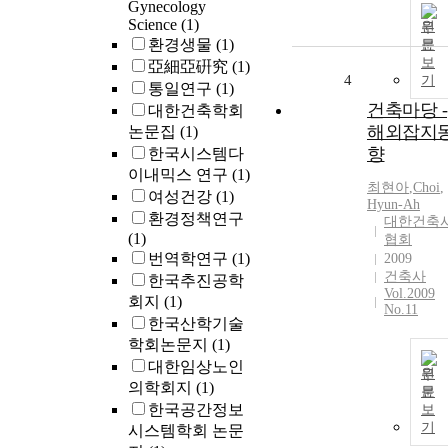
Gynecology
Science
(1)
원
환경생물
(1)
문
보
亞細亞硏究
(1)
4
기
통일연구
(1)
건축마당 -
대한건축학회
해외잡지
논문집
(1)
향
한국시스템다
이내믹스 연구
(1)
최현아
,
Choi
,
여성건강
(1)
Hyun
-
Ah
환경정책연구
대한건축
(1)
협회
번역학연구
(1)
2009
건축사
한국추진공학
Vol.2009
회지
(1)
No.11
한국산학기술
학회논문지
(1)
대한임상노인
원
의학회지
(1)
문
한국공간정보
보
기
시스템학회 논문