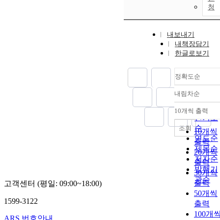
청
내보내기
내책장담기
한글로보기
정확도순
내림차순
정확도
순
10개씩 출력
내림차
인기도
순
조회
10개씩
연도순
출력
제목순
20개씩
저자순
출력
발행기
30개씩
관순
출력
고객센터 (평일: 09:00~18:00)
50개씩
1599-3122
출력
100개
ARS 번호안내