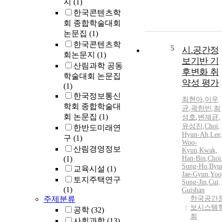
지
(1)
한국콘텐츠학
회 종합학술대회
논문집
(1)
한국콘텐츠학
5
시.공간정
회논문지
(1)
보기반 기
산림과학 공동
후변화 취
학술대회 논문집
약성 평가
(1)
한국정보통신
최현아
,
이우
학회 종합학술대
균
,
곽한빈
,
최
회 논문집
(1)
성호
,
변재균
,
유성진
,
Choi
,
한반도미래연
Hyun
-
Ah
,
Lee
구
(1)
Woo-
산림경영정보
Kyun
,
Kwak,
(1)
Han-Bin
,
Choi
Sung-Ho
,
Byu
교육시설
(1)
Jae-Gyun
,
Yoo
토지주택연구
Sung-Jin
,
Cui,
(1)
Guishan
주제분류
한국공간
보시스템
공학
(32)
회
사회과학
(13)