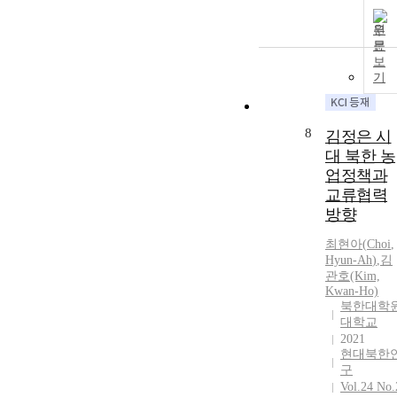
원
문
보
기
8
김정은 시
대 북한 농
업정책과
교류협력
방향
최현아
(
Choi
,
Hyun
-
Ah
)
,
김
관호(Kim,
Kwan-Ho)
북한대학
대학교
2021
현대북한
구
Vol.24 No.