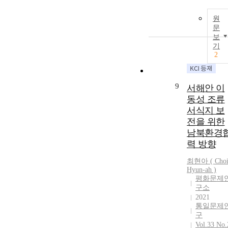
원
문
보
기
2
9
서해안 이
동성 조류
서식지 보
전을 위한
남북환경
력 방향
최현아
(
Cho
Hyun
-
ah
)
평화문제
구소
2021
통일문제
구
Vol.33 No.