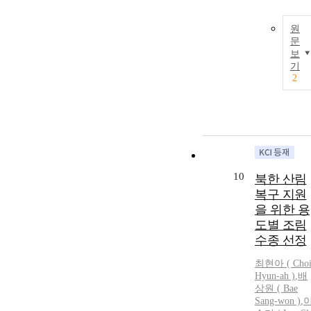
원
문
보
기
2
10
북한 산림
복구 지원
을 위한 용
도별 조림
수종 선정
최현아
(
Cho
Hyun
-
ah
)
,
배
상원 ( Bae
Sang-won )
,