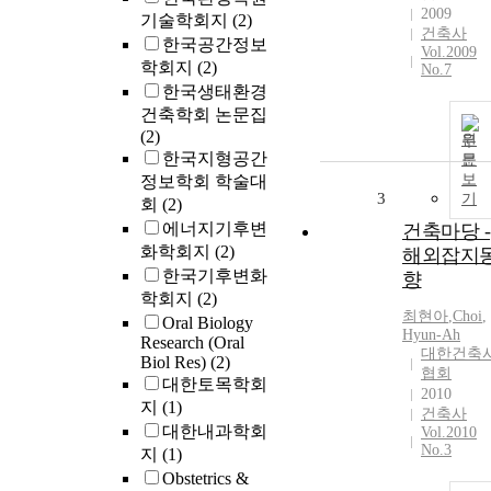
2009
기술학회지
(2)
건축사
한국공간정보
Vol.2009
학회지
(2)
No.7
한국생태환경
건축학회 논문집
(2)
원
한국지형공간
문
보
정보학회 학술대
3
기
회
(2)
에너지기후변
건축마당 -
화학회지
(2)
해외잡지
한국기후변화
향
학회지
(2)
최현아
,
Choi
,
Oral Biology
Hyun
-
Ah
Research (Oral
대한건축
Biol Res)
(2)
협회
대한토목학회
2010
지
(1)
건축사
대한내과학회
Vol.2010
No.3
지
(1)
Obstetrics &