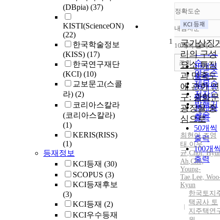
(DBpia)
(37)
정확도순
KISTI(ScienceON)
내림차순
정확도
(22)
1
순
국가상징
한국학술정보
10개씩 출력
내림차
인기도
리의 구성
(KISS)
(17)
순
조회
한국연구재단
요소 특징
10개씩
연도순
(KCI)
(10)
과 만족도
출력
제목순
교보문고(스콜
에 관한 연
20개씩
저자순
라)
(2)
구: 광화문
출력
발행기
코리아스칼라
광장을 중
30개씩
관순
(코리아스칼라)
출력
심으로
(1)
50개씩
KERIS(RISS)
최현아
,
조영
출력
(1)
태
,
이우
100개
등재정보
균
,
Choi
,
Hyu
출력
Ah
,
Cho,
KCI등재
(30)
Young-
SCOPUS
(3)
Tae
,
Lee, Woo
KCI등재후보
Kyun
한국토지
(3)
택공사 토
KCI등재
(2)
지주택연
KCI우수등재
원