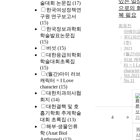
있는 일
술대회 논문집
(17)
으로의 
한국여성정책연
복 필요
구원 연구보고서
(15)
최유진
한국정보과학회
아에이
학술발표논문집
우디자
(15)
(주)
버섯
(15)
2021
(월간)
대한응급의학회
러브 캐
학술대회초록집
터 = I L
(15)
character
(월간)아이 러브
Vol.2021
캐릭터 = I Love
No.11
character
(15)
대한치과의사협
회지
(14)
원
대한결핵 및 호
문
보
흡기학회 추계학술
4
기
대회 초록집
(13)
해부·생물인류
학 (Anat Biol
사
Anthropol)
(13)