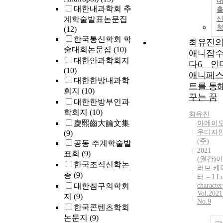
대한내과학회 추
계학술발표논문집
(12)
한국통신학회 학
최유진
술대회논문집
(10)
애니잡
대한안과학회지
다6 _ 인
(10)
애니페
대한한방내과학
트를 통
회지
(10)
꾸는 꿈
대한한방부인과
학회지
(10)
최유진
慶熙齒大論文集
아에이
우디자
(9)
(주)
공동 추계학술발
2021
표회
(9)
(월간)
한국조직신학논
러브 캐
총
(9)
터 = I L
대한침구의학회
character
Vol.2021
지
(9)
No.9
한국콘텐츠학회
논문지
(9)