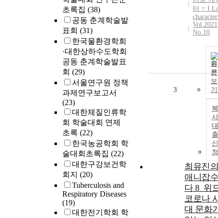
터 = I L
초록집
(38)
character
공동 춘계학술발
Vol.2021
표회
(31)
No.10
한국물환경학회
·대한상하수도학회
공동 춘계학술발표
원
회
(29)
문
보
서울연구원 정책
3
기
과제연구보고서
(23)
대한체질인류학
사
회 학술대회 연제
초록
(22)
한국농공학회 학
술대회초록집
(22)
대한구강보건학
최유진
회지
(20)
애니잡
Tuberculosis and
다 8_위
Respiratory Diseases
코로나 
(19)
대 문화
대한전기학회 학