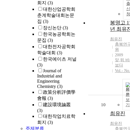
회지
(3)
대한산업공학회
춘계학술대회논문
집
(3)
봉명고 
장신논단
(3)
년 최유
한국농공학회논
최유진
문집
(3)
충북연
대한전자공학회
원
학술대회
(3)
2009
한국예이츠 저널
앞,뒤 
(3)
보다
Journal of
Vol.- No
Industrial and
Engineering
Chemistry
(3)
원
政策分析評價學
문
會報
(3)
보
建設環境論叢
10
기
(3)
최유진
대한작업치료학
회지
(3)
최유진
주제분류
충북연