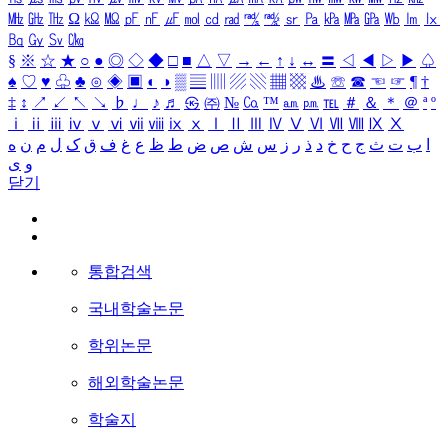
㎒
㎓
㎔
Ω
㏀
㏁
㎊
㎋
㎌
㏖
㏅
㎭
㎮
㎯
㏛
㎩
㎪
㎫
㎬
㏝
㏐
㏓
㏃
㏉
㏜
㏆
§
※
☆
★
○
●
◎
◇
◆
□
■
△
▽
→
←
↑
↓
↔
〓
◁
◀
▷
▶
♤
♠
♡
♥
♧
♣
⊙
◈
▣
◐
◑
▒
▤
▥
▨
▧
▦
▩
♨
☏
☎
☜
☞
¶
†
‡
↕
↗
↙
↖
↘
♭
♩
♪
♬
㉿
㈜
№
㏇
™
㏂
㏘
℡
＃
＆
＊
＠
ª
º
ⅰ
ⅱ
ⅲ
ⅳ
ⅴ
ⅵ
ⅶ
ⅷ
ⅸ
ⅹ
Ⅰ
Ⅱ
Ⅲ
Ⅳ
Ⅴ
Ⅵ
Ⅶ
Ⅷ
Ⅸ
Ⅹ
ا
ب
ت
ث
ج
ح
خ
د
ذ
ر
ز
س
ش
ص
ض
ط
ظ
ع
غ
ف
ق
ک
ل
م
ن
ه
و
ی
닫기
통합검색
국내학술논문
학위논문
해외학술논문
학술지