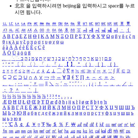
北京 을 입력하시려면
beijing
을 입력하시고 space를 누르
시면 됩니다.
ㅥ
ㅦ
ㅧ
ㅨ
ㅩ
ㅪ
ㅫ
ㅬ
ㅭ
ㅮ
ㅯ
ㅰ
ㅱ
ㅲ
ㅳ
ㅴ
ㅵ
ㅶ
ㅷ
ㅸ
ㅹ
ㅺ
ㅻ
ㅼ
ㅽ
ㅾ
ㅿ
ㆀ
ㆁ
ㆂ
ㆃ
ㆄ
ㆅ
ㆆ
ㆇ
ㆈ
ㆉ
ㆊ
ㆋ
ㆌ
ㆍ
ㆎ
Α
Β
Γ
Δ
Ε
Ζ
Η
Θ
Ι
Κ
Λ
Μ
Ν
Ξ
Ο
Π
Ρ
Σ
Τ
Υ
Φ
Χ
Ψ
Ω
α
β
γ
δ
ε
ζ
η
θ
ι
κ
λ
μ
ν
ξ
ο
π
ρ
σ
τ
υ
φ
χ
ψ
ω
á
à
Á
À
é
è
É
È
ç
Ç
ê
Ä
Ö
Ü
ä
ö
ü
ß
ְ
ֳ
ֲ
ֱ
ָ
ַ
ֵ
ֶ
ִ
ֹ
ּ
ֻ
ׂ
ׁ
ּ
ב
ה
נ
מ
צ
ת
ץ
ש
ד
ג
כ
ע
י
ח
ל
ך
ף
ק
ר
א
ט
ו
ן
ם
פ
‘
’
“
”
〔
〕
〈
〉
「
」
『
』
【
】
＂
（
）
［
］
｛
｝
±
×
÷
≠
≤
≥
∞
∴
♂
♀
∠
⊥
⌒
∂
∇
≡
≒
≪
≫
√
∽
∝
∵
∫
∬
∈
∋
⊆
⊇
⊂
⊃
∪
∩
∧
∨
￢
⇒
⇔
∀
∃
∮
∑
∏
＋
－
＜
＝
＞
、
。
·
‥
…
¨
〃
―
∥
＼
∼
´
～
ˇ
˘
˝
˚
˙
¸
˛
¡
¿
ː
！
＇
，
．
／
：
；
？
＾
＿
｀
｜
½
⅓
⅔
¼
¾
⅛
⅜
⅝
⅞
¹
²
³
⁴
ⁿ
₁
₂
₃
₄
Æ
Ð
Ħ
Ĳ
Ł
Ø
Œ
Þ
Ŧ
Ŋ
æ
đ
ð
ħ
ı
ĳ
ĸ
ŀ
ł
ø
œ
ß
þ
ŧ
ŋ
ŉ
А
Б
В
Г
Д
Е
Ё
Ж
З
И
Й
К
Л
М
Н
О
П
Р
С
Т
У
Ф
Х
Ц
Ч
Ш
Щ
Ъ
Ы
Ь
Э
Ю
Я
а
б
в
г
д
е
ё
ж
з
и
й
к
л
м
н
о
п
р
с
т
у
ф
х
ц
ч
ш
щ
ъ
ы
ь
э
ю
я
′
″
℃
Å
￠
￡
￥
¤
℉
‰
＄
％
Ｆ
￦
㎕
㎖
㎗
ℓ
㎘
㏄
㎣
㎤
㎥
㎦
㎙
㎚
㎛
㎜
㎝
㎞
㎟
㎠
㎡
㎢
㏊
㎍
㎎
㎏
㏏
㎈
㎉
㏈
㎧
㎨
㎰
㎱
㎲
㎳
㎴
㎵
㎶
㎷
㎸
㎹
㎀
㎁
㎂
㎃
㎄
㎺
㎻
㎽
㎾
㎿
㎐
㎑