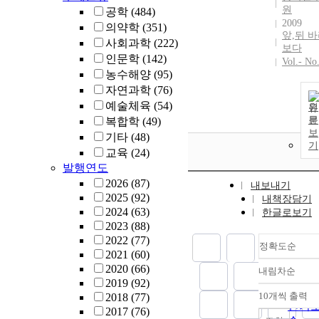
원
공학
(484)
2009
의약학
(351)
앞,뒤 
사회과학
(222)
보다
인문학
(142)
Vol.- No
농수해양
(95)
자연과학
(76)
예술체육
(54)
원
문
복합학
(49)
보
기타
(48)
기
교육
(24)
발행연도
2026
(87)
내보내기
2025
(92)
내책장담기
2024
(63)
한글로보기
2023
(88)
2022
(77)
정확도순
2021
(60)
2020
(66)
내림차순
정확
2019
(92)
순
10개씩 출력
2018
(77)
내림
인기
2017
(76)