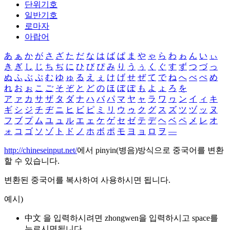
단위기호
일반기호
로마자
아랍어
あ
ぁ
か
が
さ
ざ
た
だ
な
は
ば
ぱ
ま
や
ゃ
ら
わ
ゎ
ん
い
ぃ
き
ぎ
し
じ
ち
ぢ
に
ひ
び
ぴ
み
り
う
ぅ
く
ぐ
す
ず
つ
づ
っ
ぬ
ふ
ぶ
ぷ
む
ゆ
ゅ
る
え
ぇ
け
げ
せ
ぜ
て
で
ね
へ
べ
ぺ
め
れ
お
ぉ
こ
ご
そ
ぞ
と
ど
の
ほ
ぼ
ぽ
も
よ
ょ
ろ
を
ア
ァ
カ
サ
ザ
タ
ダ
ナ
ハ
バ
パ
マ
ヤ
ャ
ラ
ワ
ヮ
ン
イ
ィ
キ
ギ
シ
ジ
チ
ヂ
ニ
ヒ
ビ
ピ
ミ
リ
ウ
ゥ
ク
グ
ス
ズ
ツ
ヅ
ッ
ヌ
フ
ブ
プ
ム
ユ
ュ
ル
エ
ェ
ケ
ゲ
セ
ゼ
テ
デ
ヘ
ベ
ペ
メ
レ
オ
ォ
コ
ゴ
ソ
ゾ
ト
ド
ノ
ホ
ボ
ポ
モ
ヨ
ョ
ロ
ヲ
―
http://chineseinput.net/
에서 pinyin(병음)방식으로 중국어를 변환
할 수 있습니다.
변환된 중국어를 복사하여 사용하시면 됩니다.
예시)
中文 을 입력하시려면
zhongwen
을 입력하시고 space를
누르시면됩니다.