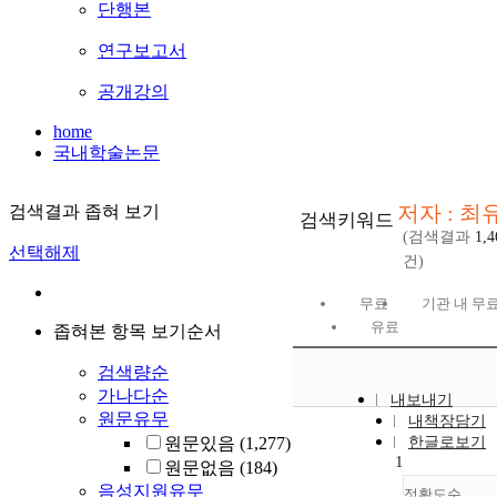
단행본
연구보고서
공개강의
home
국내학술논문
저자 : 최
검색결과 좁혀 보기
검색키워드
(검색결과
1,4
선택해제
건)
무료
기관 내 무
유료
좁혀본 항목 보기순서
검색량순
가나다순
내보내기
원문유무
내책장담기
원문있음
(1,277)
한글로보기
1
원문없음
(184)
음성지원유무
정확도순