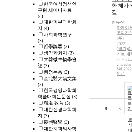
한국여성정책연
한 해가 
구원 세미나자료
길
(4)
대한피부과학회
최유진
아에이
지
(4)
우디자
사회과학연구
(주)
(3)
2022
哲學論叢
(3)
(월간)
생약학회지
(3)
러브 캐
大韓微生物學會
터 = I L
character
誌
(3)
Vol.2022
행정논총
(3)
No.1
全北醫大論文集
(3)
한국경영과학회
원
학술대회논문집
(3)
문
環境 敎育
(3)
보
9
기
대한신경과학회
지
(3)
慶熙醫學
(3)
사
대한치과의사학