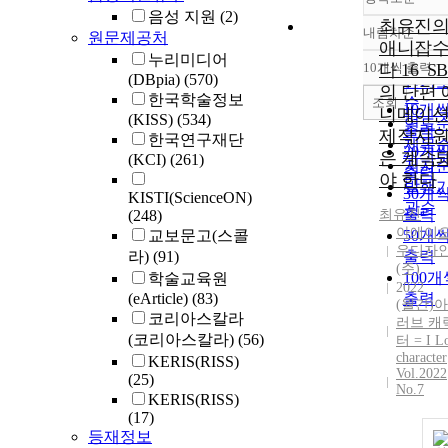
음성 지원
(2)
최유진
내림차순
원문제공처
정확
애니잡
누리미디어
순
10개씩 출력
다 16_S
내림
(DBpia)
(570)
인기
의 단편 
한국학술정보
순
조회
10개
니메이
(KISS)
(534)
연도
출력
제작지
한국연구재단
제목
20개
은 계속
(KCI)
(261)
저자
출력
야 한다
발행
30개
KISTI(ScienceON)
관순
출력
(248)
최유진
아에이
교보문고(스콜
50개
우디자
라)
(91)
출력
(주)
100개
학술교육원
2022
(eArticle)
(83)
출력
(월간)
코리아스칼라
러브 캐
(코리아스칼라)
(56)
터 = I L
character
KERIS(RISS)
Vol.2022
(25)
No.7
KERIS(RISS)
(17)
등재정보