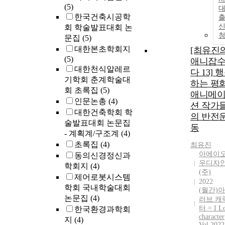
(5)
한국건축시공학
회 학술발표대회 논
문집
(5)
대한본초학회지
[최유진
(5)
애니잡
대한천식알레르
다 13] 
기학회 춘계학술대
하는 평화
회 초록집
(5)
애니메
인문논총
(4)
션 작가
대한건축학회 학
의 반전
술발표대회 논문집
동
- 계획계/구조계
(4)
초록집
(4)
최유진
아에이
동의신경정신과
우디자
학회지
(4)
(주)
제어로봇시스템
2022
학회 국내학술대회
(월간)
논문집
(4)
러브 캐
터 = I L
한국환경과학회
character
지
(4)
Vol.2022