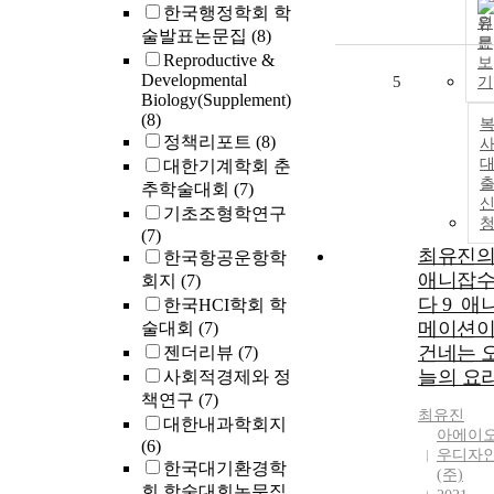
한국행정학회 학
원
술발표논문집
(8)
문
Reproductive &
보
Developmental
5
기
Biology(Supplement)
(8)
정책리포트
(8)
사
대한기계학회 춘
추학술대회
(7)
기초조형학연구
(7)
최유진
한국항공운항학
애니잡
회지
(7)
다 9_애
한국HCI학회 학
메이션
술대회
(7)
건네는 
젠더리뷰
(7)
늘의 요
사회적경제와 정
책연구
(7)
최유진
대한내과학회지
아에이
(6)
우디자
한국대기환경학
(주)
회 학술대회논문집