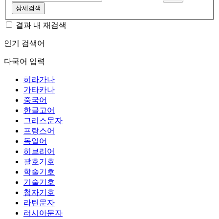
상세검색
결과 내 재검색
인기 검색어
다국어 입력
히라가나
가타카나
중국어
한글고어
그리스문자
프랑스어
독일어
히브리어
괄호기호
학술기호
기술기호
첨자기호
라틴문자
러시아문자