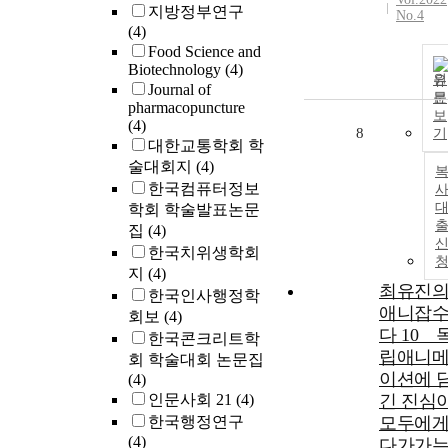
지방정부연구
No.4
(4)
Food Science and
Biotechnology
(4)
원
Journal of
문
pharmacopuncture
보
(4)
8
기
대한교통학회 학
술대회지
(4)
한국컴퓨터정보
사
학회 학술발표논문
집
(4)
한국치위생학회
지
(4)
최유진
한국인사행정학
애니잡
회보
(4)
다 10 _ 
한국콘크리트학
립애니
회 학술대회 논문집
이션에 
(4)
인문사회 21
(4)
긴 진심
한국행정연구
모두에
(4)
다가가