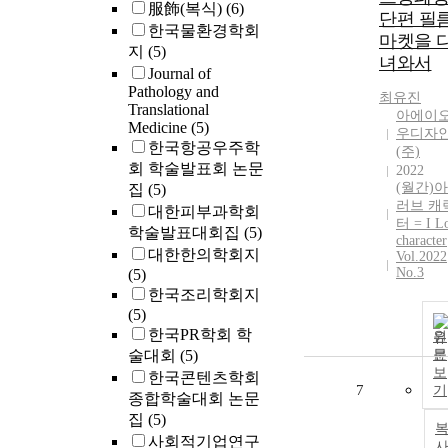
服飾(복식)
(6)
단편 필
한국물환경학회
마켓을 
지
(5)
녀와서
Journal of
Pathology and
최유진
Translational
아에이
Medicine
(5)
우디자
한국항공우주학
(주)
회 학술발표회 논문
2022
(월간)
집
(5)
러브 캐
대한피부과학회
터 = I L
학술발표대회집
(5)
character
대한한의학회지
Vol.2022
No.3
(5)
한국조리학회지
(5)
한국PR학회 학
원
술대회
(5)
문
보
한국콘텐츠학회
7
기
종합학술대회 논문
집
(5)
사회적기업연구
사