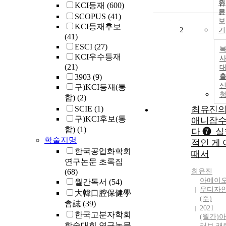
원
KCI등재
(600)
문
SCOPUS
(41)
보
KCI등재후보
2
기
(41)
ESCI
(27)
KCI우수등재
사
(21)
3903
(9)
구)KCI등재(통
합)
(2)
SCIE
(1)
최유진
구)KCI후보(통
애니잡
합)
(1)
다 ❼_
학술지명
적인 게 
한국공업화학회
때서
연구논문 초록집
(68)
최유진
아에이
월간독서
(54)
우디자
大韓口腔保健學
(주)
會誌
(39)
2021
한국고분자학회
(월간)
학술대회 연구논문
러브 캐