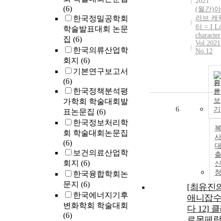
2021
(6)
(월간)
한국정밀공학회
러브 캐
터 = I L
학술발표대회 논문
character
집
(6)
Vol.2021
한국의류산업학
No.12
회지
(6)
기본연구보고서
(6)
원
한국정책분석평
문
보
가학회 학술대회발
6
기
표논문집
(6)
한국정보처리학
회 학술대회논문집
사
(6)
보건의료산업학
회지
(6)
한국융합학회논
문지
(6)
[최유진
한국에너지기후
애니잡
변화학회 학술대회
다 12] 
(6)
르몽페