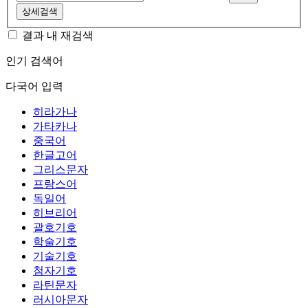
상세검색
결과 내 재검색
인기 검색어
다국어 입력
히라가나
가타카나
중국어
한글고어
그리스문자
프랑스어
독일어
히브리어
괄호기호
학술기호
기술기호
첨자기호
라틴문자
러시아문자