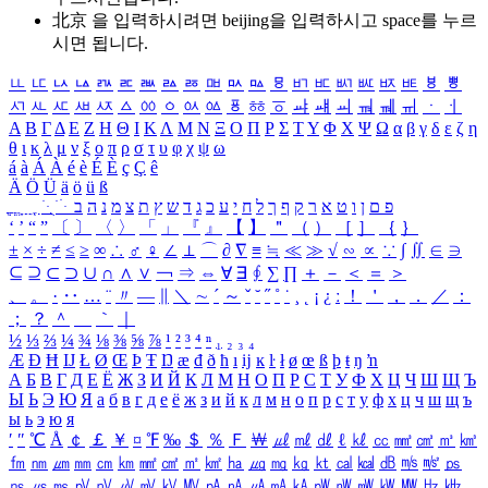
北京 을 입력하시려면
beijing
을 입력하시고 space를 누르
시면 됩니다.
ㅥ
ㅦ
ㅧ
ㅨ
ㅩ
ㅪ
ㅫ
ㅬ
ㅭ
ㅮ
ㅯ
ㅰ
ㅱ
ㅲ
ㅳ
ㅴ
ㅵ
ㅶ
ㅷ
ㅸ
ㅹ
ㅺ
ㅻ
ㅼ
ㅽ
ㅾ
ㅿ
ㆀ
ㆁ
ㆂ
ㆃ
ㆄ
ㆅ
ㆆ
ㆇ
ㆈ
ㆉ
ㆊ
ㆋ
ㆌ
ㆍ
ㆎ
Α
Β
Γ
Δ
Ε
Ζ
Η
Θ
Ι
Κ
Λ
Μ
Ν
Ξ
Ο
Π
Ρ
Σ
Τ
Υ
Φ
Χ
Ψ
Ω
α
β
γ
δ
ε
ζ
η
θ
ι
κ
λ
μ
ν
ξ
ο
π
ρ
σ
τ
υ
φ
χ
ψ
ω
á
à
Á
À
é
è
É
È
ç
Ç
ê
Ä
Ö
Ü
ä
ö
ü
ß
ְ
ֳ
ֲ
ֱ
ָ
ַ
ֵ
ֶ
ִ
ֹ
ּ
ֻ
ׂ
ׁ
ּ
ב
ה
נ
מ
צ
ת
ץ
ש
ד
ג
כ
ע
י
ח
ל
ך
ף
ק
ר
א
ט
ו
ן
ם
פ
‘
’
“
”
〔
〕
〈
〉
「
」
『
』
【
】
＂
（
）
［
］
｛
｝
±
×
÷
≠
≤
≥
∞
∴
♂
♀
∠
⊥
⌒
∂
∇
≡
≒
≪
≫
√
∽
∝
∵
∫
∬
∈
∋
⊆
⊇
⊂
⊃
∪
∩
∧
∨
￢
⇒
⇔
∀
∃
∮
∑
∏
＋
－
＜
＝
＞
、
。
·
‥
…
¨
〃
―
∥
＼
∼
´
～
ˇ
˘
˝
˚
˙
¸
˛
¡
¿
ː
！
＇
，
．
／
：
；
？
＾
＿
｀
｜
½
⅓
⅔
¼
¾
⅛
⅜
⅝
⅞
¹
²
³
⁴
ⁿ
₁
₂
₃
₄
Æ
Ð
Ħ
Ĳ
Ł
Ø
Œ
Þ
Ŧ
Ŋ
æ
đ
ð
ħ
ı
ĳ
ĸ
ŀ
ł
ø
œ
ß
þ
ŧ
ŋ
ŉ
А
Б
В
Г
Д
Е
Ё
Ж
З
И
Й
К
Л
М
Н
О
П
Р
С
Т
У
Ф
Х
Ц
Ч
Ш
Щ
Ъ
Ы
Ь
Э
Ю
Я
а
б
в
г
д
е
ё
ж
з
и
й
к
л
м
н
о
п
р
с
т
у
ф
х
ц
ч
ш
щ
ъ
ы
ь
э
ю
я
′
″
℃
Å
￠
￡
￥
¤
℉
‰
＄
％
Ｆ
￦
㎕
㎖
㎗
ℓ
㎘
㏄
㎣
㎤
㎥
㎦
㎙
㎚
㎛
㎜
㎝
㎞
㎟
㎠
㎡
㎢
㏊
㎍
㎎
㎏
㏏
㎈
㎉
㏈
㎧
㎨
㎰
㎱
㎲
㎳
㎴
㎵
㎶
㎷
㎸
㎹
㎀
㎁
㎂
㎃
㎄
㎺
㎻
㎽
㎾
㎿
㎐
㎑