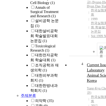
규
)
,
Byung-H
Cell Biology
(1)
Hyun
,
Dae-Yo
Annals of
한국실험
Surgical Treatment
회
and Research
(1)
1999
설비공학 논문
한국실험
집
(1)
회 학술발
대한설비공학
논문집
회 학술발표대회
Vol.1999 N
논문집
(1)
Toxicological
Research
(1)
기
대한전자공학
회 학술대회
(1)
4
Current Iss
조직공학과 재
Laboratory
생의학
(1)
Animal Sci
대한피부과학
Korea
회지
(1)
대한한방내과
Yang-Kyu
Ch
학회지
(1)
규
)
주제분류
한국실험
의약학
(35)
회
공학
(9)
2012