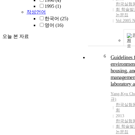
1996
(4)
한국실험
1995
(1)
회 학술발
작성언어
논문집
한국어
(25)
Vol.2005 N
영어
(16)
오늘 본 자료
기
6
Guidelines 
environmen
housing, an
managemen
laboratory 
Yang-Kyu
Ch
규
)
한국실험
회
2013
한국실험
회 학술발
논문집