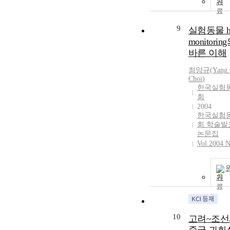
기
9
실험동물 he
monitorin
바른 이해
최양규
(
Yang
Choi
)
한국실험
회
2004
한국실험
회 학술발
논문집
Vol.2004 N
기
10
고려~조