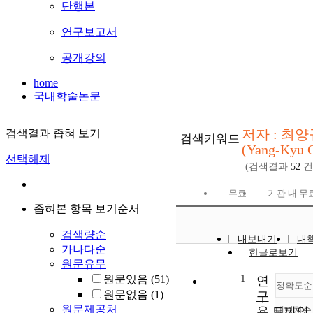
단행본
연구보고서
공개강의
home
국내학술논문
저자 : 최양
검색결과 좁혀 보기
검색키워드
(Yang-Kyu 
선택해제
(검색결과
52
건
무료
기관 내 무
좁혀본 항목 보기순서
검색량순
내보내기
내
가나다순
한글로보기
원문유무
1
원문있음
(51)
연
정확도순
원문없음
(1)
구
원문제공처
용 토끼의
내림차순