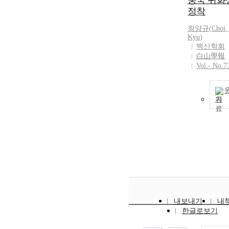
중국 귀화
정착
최양규
(
Choi
,
Kyu
)
백산학회
白山學報
Vol.- No.7
기
내보내기
내
한글로보기