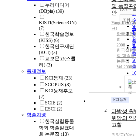
누리미디어
및 품질관
10개씩 
(DBpia)
(39)
안
조회
1
KISTI(ScienceON)
Yang-Kyu
Ch
(7)
규
)
한국학술정보
한국실험
2
회
(KISS)
(6)
2008
한국연구재단
3
한국실험
(KCI)
(3)
회 학술발
교보문고(스콜
5
논문집
라)
(3)
Vol.2008 N
등재정보
1
KCI등재
(23)
SCOPUS
(8)
기
KCI등재후보
(2)
SCIE
(2)
ESCI
(2)
2
다발성 원
학술지명
위암의 임
한국실험동물
고찰
학회 학술발표대
회 논문집
(13)
최양규
(
Yang