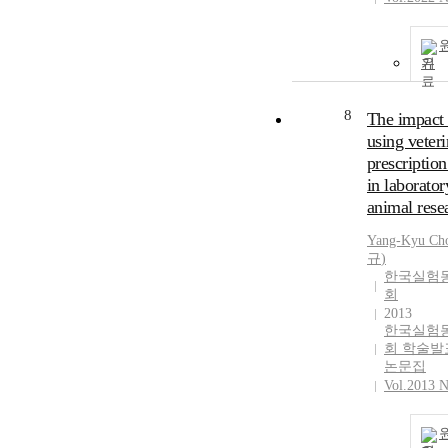
기
8
The impact 
using veter
prescriptio
in laborator
animal rese
Yang-Kyu
Ch
규
)
한국실험
회
2013
한국실험
회 학술발
논문집
Vol.2013 N