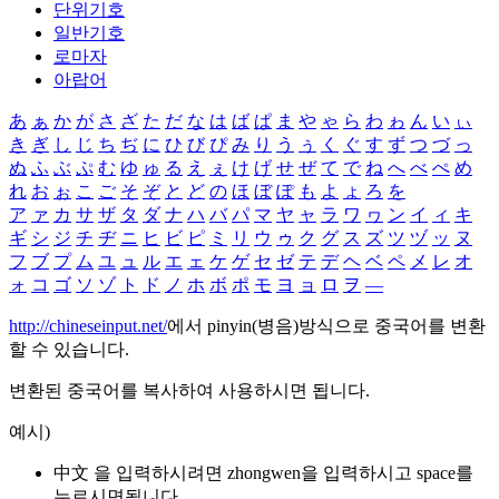
단위기호
일반기호
로마자
아랍어
あ
ぁ
か
が
さ
ざ
た
だ
な
は
ば
ぱ
ま
や
ゃ
ら
わ
ゎ
ん
い
ぃ
き
ぎ
し
じ
ち
ぢ
に
ひ
び
ぴ
み
り
う
ぅ
く
ぐ
す
ず
つ
づ
っ
ぬ
ふ
ぶ
ぷ
む
ゆ
ゅ
る
え
ぇ
け
げ
せ
ぜ
て
で
ね
へ
べ
ぺ
め
れ
お
ぉ
こ
ご
そ
ぞ
と
ど
の
ほ
ぼ
ぽ
も
よ
ょ
ろ
を
ア
ァ
カ
サ
ザ
タ
ダ
ナ
ハ
バ
パ
マ
ヤ
ャ
ラ
ワ
ヮ
ン
イ
ィ
キ
ギ
シ
ジ
チ
ヂ
ニ
ヒ
ビ
ピ
ミ
リ
ウ
ゥ
ク
グ
ス
ズ
ツ
ヅ
ッ
ヌ
フ
ブ
プ
ム
ユ
ュ
ル
エ
ェ
ケ
ゲ
セ
ゼ
テ
デ
ヘ
ベ
ペ
メ
レ
オ
ォ
コ
ゴ
ソ
ゾ
ト
ド
ノ
ホ
ボ
ポ
モ
ヨ
ョ
ロ
ヲ
―
http://chineseinput.net/
에서 pinyin(병음)방식으로 중국어를 변환
할 수 있습니다.
변환된 중국어를 복사하여 사용하시면 됩니다.
예시)
中文 을 입력하시려면
zhongwen
을 입력하시고 space를
누르시면됩니다.