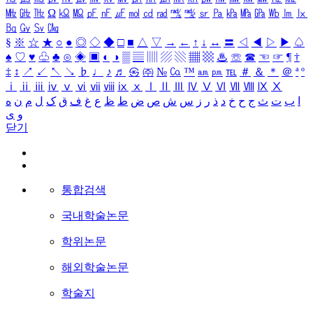
㎒
㎓
㎔
Ω
㏀
㏁
㎊
㎋
㎌
㏖
㏅
㎭
㎮
㎯
㏛
㎩
㎪
㎫
㎬
㏝
㏐
㏓
㏃
㏉
㏜
㏆
§
※
☆
★
○
●
◎
◇
◆
□
■
△
▽
→
←
↑
↓
↔
〓
◁
◀
▷
▶
♤
♠
♡
♥
♧
♣
⊙
◈
▣
◐
◑
▒
▤
▥
▨
▧
▦
▩
♨
☏
☎
☜
☞
¶
†
‡
↕
↗
↙
↖
↘
♭
♩
♪
♬
㉿
㈜
№
㏇
™
㏂
㏘
℡
＃
＆
＊
＠
ª
º
ⅰ
ⅱ
ⅲ
ⅳ
ⅴ
ⅵ
ⅶ
ⅷ
ⅸ
ⅹ
Ⅰ
Ⅱ
Ⅲ
Ⅳ
Ⅴ
Ⅵ
Ⅶ
Ⅷ
Ⅸ
Ⅹ
ا
ب
ت
ث
ج
ح
خ
د
ذ
ر
ز
س
ش
ص
ض
ط
ظ
ع
غ
ف
ق
ک
ل
م
ن
ه
و
ی
닫기
통합검색
국내학술논문
학위논문
해외학술논문
학술지