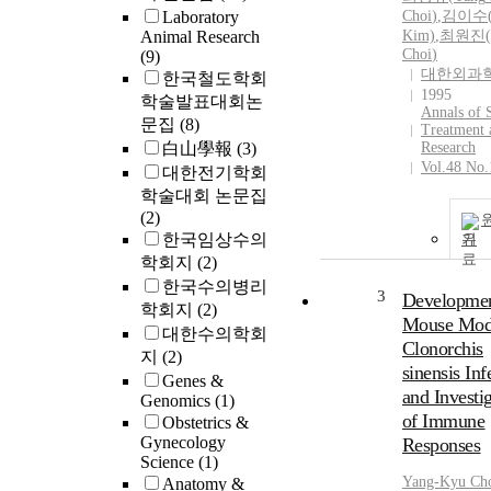
Laboratory
Choi
)
,
김이수(L
Animal Research
Kim)
,
최원진(W
Choi
)
(9)
대한외과
한국철도학회
1995
학술발표대회논
Annals of 
문집
(8)
Treatment 
白山學報
(3)
Research
Vol.48 No.
대한전기학회
학술대회 논문집
(2)
한국임상수의
기
학회지
(2)
한국수의병리
3
Developmen
학회지
(2)
Mouse Mode
대한수의학회
Clonorchis
지
(2)
sinensis Inf
Genes &
and Investi
Genomics
(1)
of Immune
Obstetrics &
Gynecology
Responses
Science
(1)
Yang-Kyu
Ch
Anatomy &