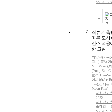
Vol.2013 N
기
7
직류 계측
따른 도시
전소 적용
한 고찰
최양규
(
Yang
Choi
)
,
문병민(B
Min Moon)
,
(Yong-Eun
Ch
효석(Hyo-Seo
이재봉(Jae-B
Lee)
,
김재문(J
Moon Kim)
대한전기
2022
대한전기학
술대회 논
Vol.2022 