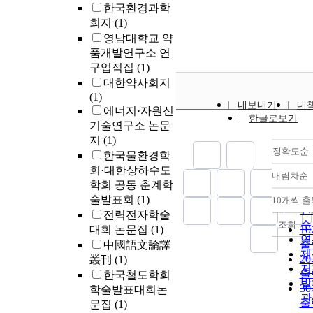
한국환경과학
회지
(1)
영남대학교 약
품개발연구소 연
구업적집
(1)
대한약사회지
(1)
내보내기
내
에너지·자원신
한글로보기
기술연구소 논문
지
(1)
정확도순
한국물환경학
회·대한상하수도
내림차순
정
학회 공동 춘계학
순
술발표회
(1)
10개씩 출
내
인
전력전자학술
순
조회
대회 논문집
(1)
1
연
출
中國語文論譯
제
2
叢刊
(1)
저
출
한국철도학회
발
3
학술발표대회논
관
출
문집
(1)