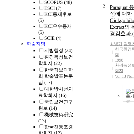
SCOPUS
(48)
2
Paraquat
ESCI
(7)
성에 대한
KCI등재후보
Ginkgo bil
(5)
KCI우수등재
Extract의
(5)
경감효과 (
SCIE
(4)
학술지명
최병기
,
김영
한국환경
지방행정
(24)
회
환경독성보건
1998
학회지
(22)
환경독성
한국정보과학
회지
회 학술발표논문
Vol.13 No.
집
(17)
대한방사선치
료학회지
(16)
보
국립보건연구
원보
(14)
機械技術硏究
(13)
한국전통조경
학회지
(12)