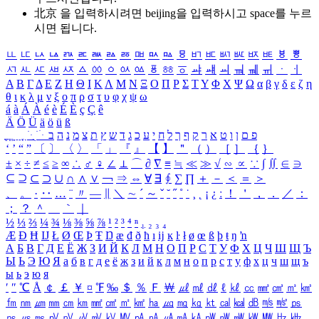
北京 을 입력하시려면
beijing
을 입력하시고 space를 누르
시면 됩니다.
ㅥ
ㅦ
ㅧ
ㅨ
ㅩ
ㅪ
ㅫ
ㅬ
ㅭ
ㅮ
ㅯ
ㅰ
ㅱ
ㅲ
ㅳ
ㅴ
ㅵ
ㅶ
ㅷ
ㅸ
ㅹ
ㅺ
ㅻ
ㅼ
ㅽ
ㅾ
ㅿ
ㆀ
ㆁ
ㆂ
ㆃ
ㆄ
ㆅ
ㆆ
ㆇ
ㆈ
ㆉ
ㆊ
ㆋ
ㆌ
ㆍ
ㆎ
Α
Β
Γ
Δ
Ε
Ζ
Η
Θ
Ι
Κ
Λ
Μ
Ν
Ξ
Ο
Π
Ρ
Σ
Τ
Υ
Φ
Χ
Ψ
Ω
α
β
γ
δ
ε
ζ
η
θ
ι
κ
λ
μ
ν
ξ
ο
π
ρ
σ
τ
υ
φ
χ
ψ
ω
á
à
Á
À
é
è
É
È
ç
Ç
ê
Ä
Ö
Ü
ä
ö
ü
ß
ְ
ֳ
ֲ
ֱ
ָ
ַ
ֵ
ֶ
ִ
ֹ
ּ
ֻ
ׂ
ׁ
ּ
ב
ה
נ
מ
צ
ת
ץ
ש
ד
ג
כ
ע
י
ח
ל
ך
ף
ק
ר
א
ט
ו
ן
ם
פ
‘
’
“
”
〔
〕
〈
〉
「
」
『
』
【
】
＂
（
）
［
］
｛
｝
±
×
÷
≠
≤
≥
∞
∴
♂
♀
∠
⊥
⌒
∂
∇
≡
≒
≪
≫
√
∽
∝
∵
∫
∬
∈
∋
⊆
⊇
⊂
⊃
∪
∩
∧
∨
￢
⇒
⇔
∀
∃
∮
∑
∏
＋
－
＜
＝
＞
、
。
·
‥
…
¨
〃
―
∥
＼
∼
´
～
ˇ
˘
˝
˚
˙
¸
˛
¡
¿
ː
！
＇
，
．
／
：
；
？
＾
＿
｀
｜
½
⅓
⅔
¼
¾
⅛
⅜
⅝
⅞
¹
²
³
⁴
ⁿ
₁
₂
₃
₄
Æ
Ð
Ħ
Ĳ
Ł
Ø
Œ
Þ
Ŧ
Ŋ
æ
đ
ð
ħ
ı
ĳ
ĸ
ŀ
ł
ø
œ
ß
þ
ŧ
ŋ
ŉ
А
Б
В
Г
Д
Е
Ё
Ж
З
И
Й
К
Л
М
Н
О
П
Р
С
Т
У
Ф
Х
Ц
Ч
Ш
Щ
Ъ
Ы
Ь
Э
Ю
Я
а
б
в
г
д
е
ё
ж
з
и
й
к
л
м
н
о
п
р
с
т
у
ф
х
ц
ч
ш
щ
ъ
ы
ь
э
ю
я
′
″
℃
Å
￠
￡
￥
¤
℉
‰
＄
％
Ｆ
￦
㎕
㎖
㎗
ℓ
㎘
㏄
㎣
㎤
㎥
㎦
㎙
㎚
㎛
㎜
㎝
㎞
㎟
㎠
㎡
㎢
㏊
㎍
㎎
㎏
㏏
㎈
㎉
㏈
㎧
㎨
㎰
㎱
㎲
㎳
㎴
㎵
㎶
㎷
㎸
㎹
㎀
㎁
㎂
㎃
㎄
㎺
㎻
㎽
㎾
㎿
㎐
㎑