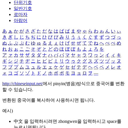
단위기호
일반기호
로마자
아랍어
あ
ぁ
か
が
さ
ざ
た
だ
な
は
ば
ぱ
ま
や
ゃ
ら
わ
ゎ
ん
い
ぃ
き
ぎ
し
じ
ち
ぢ
に
ひ
び
ぴ
み
り
う
ぅ
く
ぐ
す
ず
つ
づ
っ
ぬ
ふ
ぶ
ぷ
む
ゆ
ゅ
る
え
ぇ
け
げ
せ
ぜ
て
で
ね
へ
べ
ぺ
め
れ
お
ぉ
こ
ご
そ
ぞ
と
ど
の
ほ
ぼ
ぽ
も
よ
ょ
ろ
を
ア
ァ
カ
サ
ザ
タ
ダ
ナ
ハ
バ
パ
マ
ヤ
ャ
ラ
ワ
ヮ
ン
イ
ィ
キ
ギ
シ
ジ
チ
ヂ
ニ
ヒ
ビ
ピ
ミ
リ
ウ
ゥ
ク
グ
ス
ズ
ツ
ヅ
ッ
ヌ
フ
ブ
プ
ム
ユ
ュ
ル
エ
ェ
ケ
ゲ
セ
ゼ
テ
デ
ヘ
ベ
ペ
メ
レ
オ
ォ
コ
ゴ
ソ
ゾ
ト
ド
ノ
ホ
ボ
ポ
モ
ヨ
ョ
ロ
ヲ
―
http://chineseinput.net/
에서 pinyin(병음)방식으로 중국어를 변환
할 수 있습니다.
변환된 중국어를 복사하여 사용하시면 됩니다.
예시)
中文 을 입력하시려면
zhongwen
을 입력하시고 space를
누르시면됩니다.