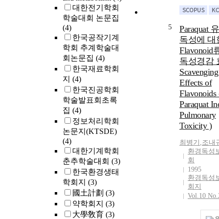
대한전기학회
학술대회 논문집
5
(4)
Paraquat
한국공작기계
독성에 대
학회 추계학술대
Flavonoi
회논문집
(4)
독성경감 효
한국재료학회
Scavenging
지
(4)
Effects of
한국진공학회
Flavonoids
학술발표회초록
Paraquat I
집
(4)
Pulmonary
정보처리학회
Toxicity )
논문지(KTSDE)
(4)
최병기
,
조내
대한기계학회
환경독성
회
춘추학술대회
(3)
1995
한국환경생태
환경독성
학회지
(3)
회지
國土計劃
(3)
Vol.10 No.
약학회지
(3)
大學敎育
(3)