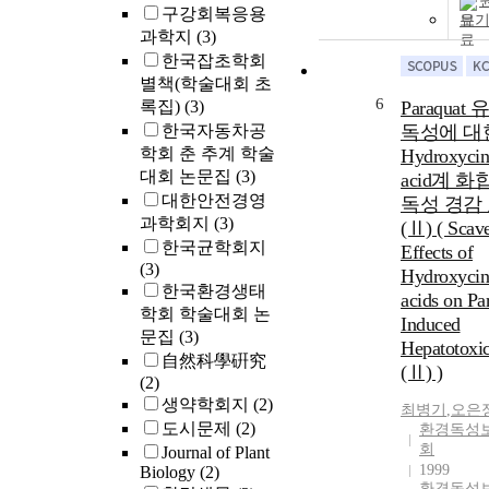
구강회복응용
보
과학지
(3)
한국잡초학회
별책(학술대회 초
6
록집)
(3)
Paraquat
한국자동차공
독성에 대
학회 춘 추계 학술
Hydroxyci
대회 논문집
(3)
acid계 
대한안전경영
독성 경감
과학회지
(3)
(Ⅱ) ( Scav
한국균학회지
Effects of
(3)
Hydroxyci
한국환경생태
acids on Pa
학회 학술대회 논
Induced
문집
(3)
Hepatotoxic
自然科學硏究
(Ⅱ) )
(2)
생약학회지
(2)
최병기
,
오은
도시문제
(2)
환경독성
회
Journal of Plant
1999
Biology
(2)
환경독성