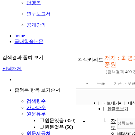
단행본
연구보고서
공개강의
home
국내학술논문
저자 : 최병
검색결과 좁혀 보기
검색키워드
종원
선택해제
(검색결과
400
무료
기관 내 무
좁혀본 항목 보기순서
검색량순
내보내기
내
가나다순
한글로보기
원문유무
1
원문있음
(350)
장
정확도순
원문없음
(50)
도
원문제공처
의 식생다
내림차순