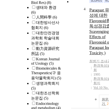
Biol Res)
(8)
생태와 환경
4
Paraquat
(6)
성에 대한
人間科學
(6)
Flavonoi
대한방사선사
독성경감효
협회지
(6)
Scavenging
대한안전경영
Effects of
과학회 학술대회
Flavonoid 
논문집
(6)
Paraquat I
動力資源硏究
Toxicity )
所誌
(5)
Korean Journal
최병기
,
조내
of Urology
(5)
환경독성
Biomolecules &
회
Therapeutics(구 응
1995
용약물학회지)
(5)
환경독성
생명과학회지
회지
Vol.10 No.
(5)
대한조선학회
논문집
(5)
원문
Endocrinology
기
2
and metabolism
(4)