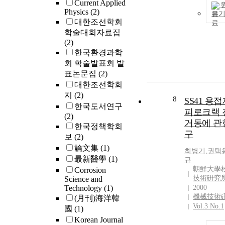
Current Applied
Physics
(2)
보
대한조선학회
학술대회자료집
(2)
한국환경과학
회 학술발표회 발
표논문집
(2)
대한조선학회
지
(2)
8
SS41 용
한국도서연구
피로크랙 
(2)
거동에 관
한국정책학회
구
보
(2)
論文集
(1)
최병기
,
권택
最新醫學
(1)
규
朝鮮大學校
Corrosion
技術硏究
Science and
Technology
(1)
2000
機械技術
(月刊)海洋韓
Vol.3 No.1
國
(1)
Korean Journal