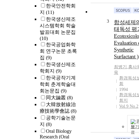
한국안전학회
지
(11)
한국생산제조
3
합성세제의
시스템학회 학술
태독성 평가
발표대회 논문집
Ecotoxicolo
(10)
Evaluation 
한국공업화학
Synthetic
회 연구논문 초록
Surfactant )
집
(9)
한국생산제조
최병기
,
홍사
학회지
(9)
욱
한국공작기계
환경독성
회
학회 춘계학술대
1994
회논문집
(9)
환경독성
同大論叢
(8)
회지
大韓放射線治
Vol.9 No.2
療技術學會誌
(8)
공학기술논문
지
(8)
보
Oral Biology
Research (Oral