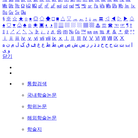
㎒
㎓
㎔
Ω
㏀
㏁
㎊
㎋
㎌
㏖
㏅
㎭
㎮
㎯
㏛
㎩
㎪
㎫
㎬
㏝
㏐
㏓
㏃
㏉
㏜
㏆
§
※
☆
★
○
●
◎
◇
◆
□
■
△
▽
→
←
↑
↓
↔
〓
◁
◀
▷
▶
♤
♠
♡
♥
♧
♣
⊙
◈
▣
◐
◑
▒
▤
▥
▨
▧
▦
▩
♨
☏
☎
☜
☞
¶
†
‡
↕
↗
↙
↖
↘
♭
♩
♪
♬
㉿
㈜
№
㏇
™
㏂
㏘
℡
＃
＆
＊
＠
ª
º
ⅰ
ⅱ
ⅲ
ⅳ
ⅴ
ⅵ
ⅶ
ⅷ
ⅸ
ⅹ
Ⅰ
Ⅱ
Ⅲ
Ⅳ
Ⅴ
Ⅵ
Ⅶ
Ⅷ
Ⅸ
Ⅹ
ا
ب
ت
ث
ج
ح
خ
د
ذ
ر
ز
س
ش
ص
ض
ط
ظ
ع
غ
ف
ق
ک
ل
م
ن
ه
و
ی
닫기
통합검색
국내학술논문
학위논문
해외학술논문
학술지