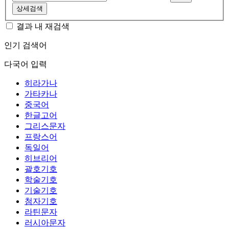
상세검색
결과 내 재검색
인기 검색어
다국어 입력
히라가나
가타카나
중국어
한글고어
그리스문자
프랑스어
독일어
히브리어
괄호기호
학술기호
기술기호
첨자기호
라틴문자
러시아문자