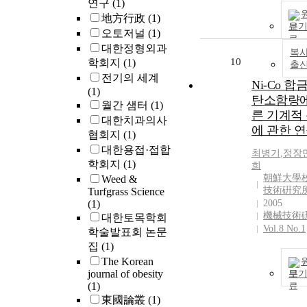
연구
(1)
地方行政
(1)
보
오토저널
(1)
대한정형외과
복사
10
학회지
(1)
출
전기의 세계
Ni-Co 
(1)
탄소함량에
월간 샘터
(1)
른 기계적
대한치과의사
에 관한 
협회지
(1)
대한용접·접합
최병기
,
정장
학회지
(1)
희
朝鮮大學校
Weed &
技術硏究
Turfgrass Science
(1)
2005
機械技術
대한토목학회
Vol.8 No.1
학술발표회 논문
집
(1)
The Korean
journal of obesity
보
(1)
東國論叢
(1)