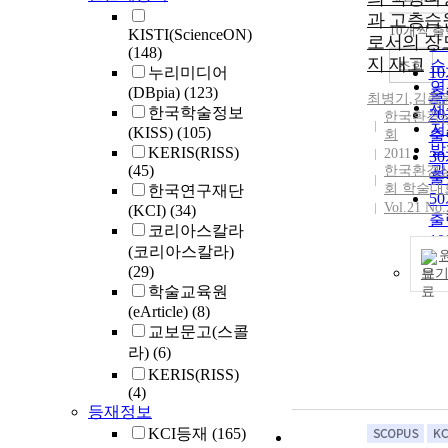
정
과 고층습
순
10개씩 출
KISTI(ScienceON)
내
로서의 장
인
(148)
지 재고
순
조회
누리미디어
1
연
(DBpia)
(123)
출
최병기
,김종
제
한국학술정보
2
한국환경
저
(KISS)
(105)
회
출
발
KERIS(RISS)
2011
3
(45)
관
한국환경
출
회 학술대
한국연구재단
5
Vol.21 No.
(KCI)
(34)
출
코리아스칼라
1
(코리아스칼라)
출
(29)
보
학술교육원
(eArticle)
(8)
교보문고(스콜
라)
(6)
KERIS(RISS)
(4)
등재정보
KCI등재
(165)