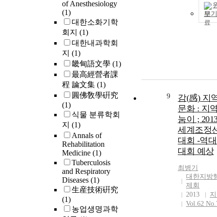
of Anesthesiology
(1)
보
대한소화기학
회지
(1)
대한내과학회
지
(1)
畿甸語文學
(1)
最高經營者課
程 論文集
(1)
圓佛敎學硏究
9
감(感) 지
(1)
문화 : 지
식물 분류학회
눔이 ; 20
지
(1)
세계조정
Annals of
대회 -역대
Rehabilitation
대회 예상
Medicine
(1)
Tuberculosis
최병기
and Respiratory
대한지방
Diseases
(1)
제회
生産技術硏究
2013
지
(1)
Vol.62 No.
농업생명과학