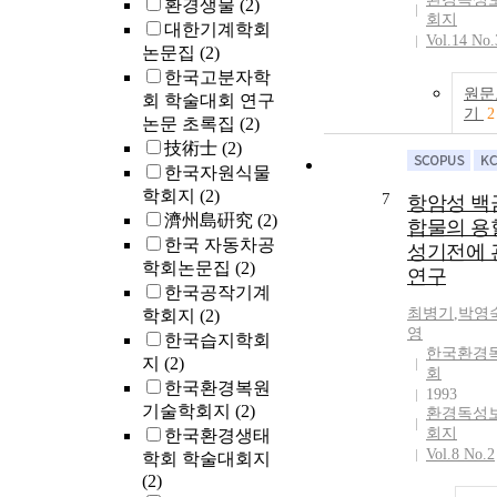
환경생물
(2)
회지
대한기계학회
Vol.14 No.
논문집
(2)
한국고분자학
원문
회 학술대회 연구
기
2
논문 초록집
(2)
技術士
(2)
한국자원식물
학회지
(2)
7
항암성 백
濟州島硏究
(2)
합물의 용
한국 자동차공
성기전에 
학회논문집
(2)
연구
한국공작기계
최병기
,
박영
학회지
(2)
영
한국습지학회
한국환경
지
(2)
회
한국환경복원
1993
기술학회지
(2)
환경독성
회지
한국환경생태
Vol.8 No.2
학회 학술대회지
(2)