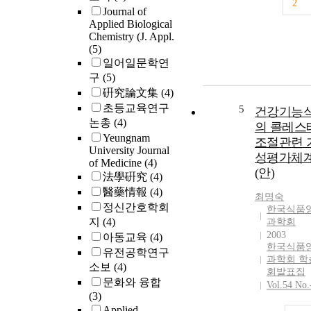
2
Journal of
Applied Biological
Chemistry (J. Appl.
(5)
일어일문학연
구
(5)
硏究論文集
(4)
초등교육연구
5
건강기능
논총
(4)
의 콜레스
Yeungnam
조절관련 
University Journal
성평가체
of Medicine
(4)
(안)
法學硏究
(4)
醫藥情報
(4)
최명숙
정신간호학회
한국식품
지
(4)
과학회
2003
아동교육
(4)
한국식품
유전공학연구
과학회 학
소보
(4)
회발표집
문화와 융합
Vol.54 No.
(3)
Applied