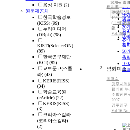
순
10개씩 출
내
음성 지원
(2)
인
崔明淑
원문제공처
藥業新聞
순
조회
10
한국학술정보
1982
연
출
(KISS)
(99)
(月刊) 醫
제
20
報
누리미디어
저
출
Vol.1982 N
(DBpia)
(98)
발
30
관
출
KISTI(ScienceON)
(89)
50
한국연구재단
출
(KCI)
(85)
10
2
교보문고(스콜
염화미소
출
라)
(43)
최명숙
KERIS(RISS)
경주지역
(34)
협의회 부
학술교육원
주발전연
(eArticle)
(22)
2007
KERIS(RISS)
경주연구
(3)
Vol.16 No.
코리아스칼라
(코리아스칼라)
(2)
보