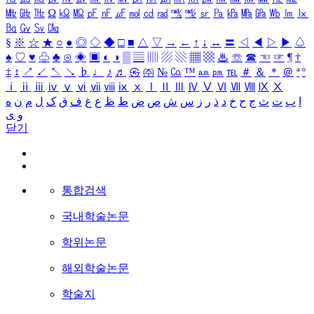
㎒
㎓
㎔
Ω
㏀
㏁
㎊
㎋
㎌
㏖
㏅
㎭
㎮
㎯
㏛
㎩
㎪
㎫
㎬
㏝
㏐
㏓
㏃
㏉
㏜
㏆
§
※
☆
★
○
●
◎
◇
◆
□
■
△
▽
→
←
↑
↓
↔
〓
◁
◀
▷
▶
♤
♠
♡
♥
♧
♣
⊙
◈
▣
◐
◑
▒
▤
▥
▨
▧
▦
▩
♨
☏
☎
☜
☞
¶
†
‡
↕
↗
↙
↖
↘
♭
♩
♪
♬
㉿
㈜
№
㏇
™
㏂
㏘
℡
＃
＆
＊
＠
ª
º
ⅰ
ⅱ
ⅲ
ⅳ
ⅴ
ⅵ
ⅶ
ⅷ
ⅸ
ⅹ
Ⅰ
Ⅱ
Ⅲ
Ⅳ
Ⅴ
Ⅵ
Ⅶ
Ⅷ
Ⅸ
Ⅹ
ا
ب
ت
ث
ج
ح
خ
د
ذ
ر
ز
س
ش
ص
ض
ط
ظ
ع
غ
ف
ق
ک
ل
م
ن
ه
و
ی
닫기
통합검색
국내학술논문
학위논문
해외학술논문
학술지