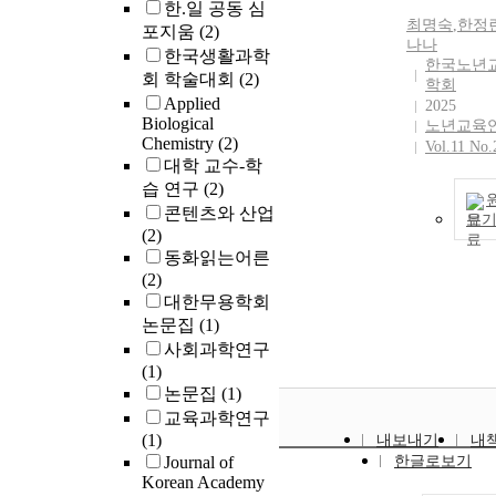
한.일 공동 심
and decreased 
최명숙
,
한정
포지움
(2)
acid synthase 
나나
한국생활과학
mRNA expressi
한국노년
회 학술대회
(2)
WAT, which m
학회
Applied
linked to obse
2025
Biological
decreases in b
노년교육
Chemistry
(2)
weight, WAT w
Vol.11 No.
대학 교수-학
epididymal
습 연구
(2)
adipocyte size
콘텐츠와 산업
plasma leptin l
보
(2)
Yerba mate als
동화읽는어른
decreased level
(2)
plasma lipids (
대한무용학회
fatty acids,
논문집
(1)
triglycerides, 
total cholester
사회과학연구
and liver
(1)
aminotransfera
논문집
(1)
enzymes, as we
교육과학연구
the accumulati
(1)
내보내기
내
hepatic lipid
Journal of
한글로보기
droplets and li
Korean Academy