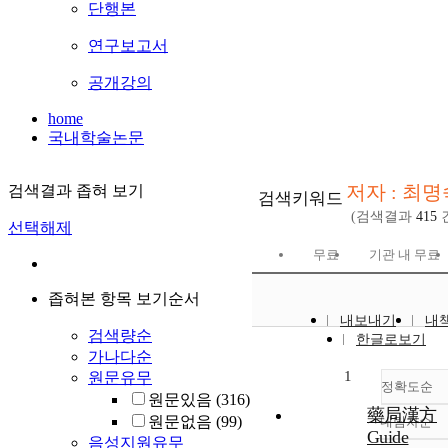
단행본
연구보고서
공개강의
home
국내학술논문
저자 : 최명
검색결과 좁혀 보기
검색키워드
(검색결과
415
선택해제
무료
기관 내 무료
좁혀본 항목 보기순서
내보내기
내
검색량순
한글로보기
가나다순
1
원문유무
정확도순
원문있음
(316)
藥局漢方
원문없음
(99)
내림차순
정
Guide
음성지원유무