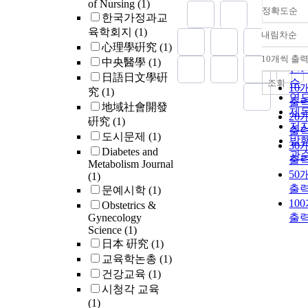
of Nursing
(1)
content by
정확도순
한국가정과교
inhibiting the
activities of h
육학회지
(1)
내림차순
정
lipogenic enz
心理學硏究
(1)
순
such as FAS a
10개씩 출
中央醫學
(1)
내
인
phosphatidate
日語日文學硏
순
조회
phosphohydrol
10
究
(1)
연
and increasing 
출
地域社會開發
제
lipid excretion
20
硏究
(1)
저
Moreover, yer
출
도시문제
(1)
발
mate decreased
30
Diabetes and
levels of plas
관
출
Metabolism Journal
insulin as well
50
(1)
homeostasis m
출
문예시학
(1)
assessment of 
10
Obstetrics &
resistance, and
Gynecology
출
improved gluc
Science
(1)
tolerance.
日本 硏究
(1)
Circulating lev
교육학논총
(1)
gastric inhibit
건강교육
(1)
polypeptide a
시청각 교육
resistin were a
(1)
decreased in t