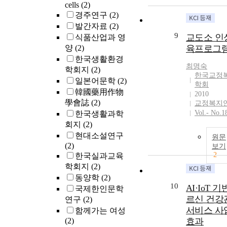
effects on adip
cells
(2)
and its related
경주연구
(2)
metabolic
발간자료
(2)
dysfunctions in
9
교도소 인
식품산업과 영
induced obese
양
(2)
육프로그
C57BL/6J mic
한국생활환경
randomly divi
최명숙
학회지
(2)
into two group
한국교정
일본어문학
(2)
fed their respe
학회
韓國藥用作物
experimental d
2010
for 16 weeks a
學會誌
(2)
교정복지
follows: (1) co
Vol.- No.1
한국생활과학
group fed with
회지
(2)
fat diet (HFD) 
현대소설연구
원문
(2) mate group
(2)
보기
with HFD plus
2
한국실과교육
mate. Dietary 
학회지
(2)
mate increased
동양학
(2)
energy expend
10
AI·IoT 기
국제한인문학
and thermogen
르신 건강
연구
(2)
gene mRNA
서비스 사
함께가는 여성
expression in 
(2)
효과
adipose tissue