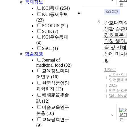
등재정보
KCI등재
(254)
KCI등재후보
(23)
3
간호대학
SCOPUS
(22)
생활 습관
SCIE
(7)
경호르몬 
KCI우수등재
위험 행위
(4)
울 및 신체
SSCI
(1)
상에 미치
학술지명
향
Journal of
medicinal food
(32)
최명숙
교육정보미디
사단법인 
어연구
(16)
안전문화
한국식품영양
2025
과학회지
(13)
안전문화
韓國脂質學會
Vol.- No.4
誌
(12)
미술교육연구
논총
(10)
보
교육공학연구
(9)