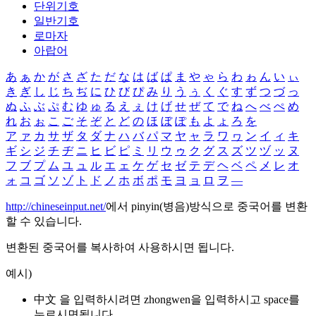
단위기호
일반기호
로마자
아랍어
あ
ぁ
か
が
さ
ざ
た
だ
な
は
ば
ぱ
ま
や
ゃ
ら
わ
ゎ
ん
い
ぃ
き
ぎ
し
じ
ち
ぢ
に
ひ
び
ぴ
み
り
う
ぅ
く
ぐ
す
ず
つ
づ
っ
ぬ
ふ
ぶ
ぷ
む
ゆ
ゅ
る
え
ぇ
け
げ
せ
ぜ
て
で
ね
へ
べ
ぺ
め
れ
お
ぉ
こ
ご
そ
ぞ
と
ど
の
ほ
ぼ
ぽ
も
よ
ょ
ろ
を
ア
ァ
カ
サ
ザ
タ
ダ
ナ
ハ
バ
パ
マ
ヤ
ャ
ラ
ワ
ヮ
ン
イ
ィ
キ
ギ
シ
ジ
チ
ヂ
ニ
ヒ
ビ
ピ
ミ
リ
ウ
ゥ
ク
グ
ス
ズ
ツ
ヅ
ッ
ヌ
フ
ブ
プ
ム
ユ
ュ
ル
エ
ェ
ケ
ゲ
セ
ゼ
テ
デ
ヘ
ベ
ペ
メ
レ
オ
ォ
コ
ゴ
ソ
ゾ
ト
ド
ノ
ホ
ボ
ポ
モ
ヨ
ョ
ロ
ヲ
―
http://chineseinput.net/
에서 pinyin(병음)방식으로 중국어를 변환
할 수 있습니다.
변환된 중국어를 복사하여 사용하시면 됩니다.
예시)
中文 을 입력하시려면
zhongwen
을 입력하시고 space를
누르시면됩니다.