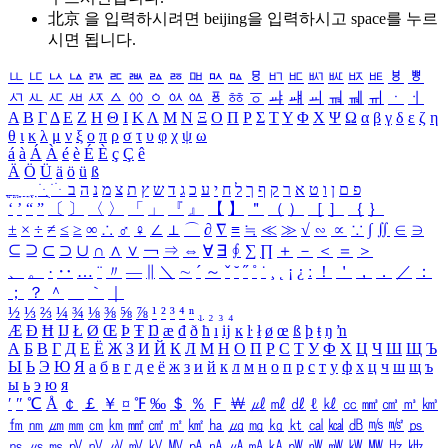
北京 을 입력하시려면
beijing
을 입력하시고 space를 누르
시면 됩니다.
ㅥ
ㅦ
ㅧ
ㅨ
ㅩ
ㅪ
ㅫ
ㅬ
ㅭ
ㅮ
ㅯ
ㅰ
ㅱ
ㅲ
ㅳ
ㅴ
ㅵ
ㅶ
ㅷ
ㅸ
ㅹ
ㅺ
ㅻ
ㅼ
ㅽ
ㅾ
ㅿ
ㆀ
ㆁ
ㆂ
ㆃ
ㆄ
ㆅ
ㆆ
ㆇ
ㆈ
ㆉ
ㆊ
ㆋ
ㆌ
ㆍ
ㆎ
Α
Β
Γ
Δ
Ε
Ζ
Η
Θ
Ι
Κ
Λ
Μ
Ν
Ξ
Ο
Π
Ρ
Σ
Τ
Υ
Φ
Χ
Ψ
Ω
α
β
γ
δ
ε
ζ
η
θ
ι
κ
λ
μ
ν
ξ
ο
π
ρ
σ
τ
υ
φ
χ
ψ
ω
á
à
Á
À
é
è
É
È
ç
Ç
ê
Ä
Ö
Ü
ä
ö
ü
ß
ְ
ֳ
ֲ
ֱ
ָ
ַ
ֵ
ֶ
ִ
ֹ
ּ
ֻ
ׂ
ׁ
ּ
ב
ה
נ
מ
צ
ת
ץ
ש
ד
ג
כ
ע
י
ח
ל
ך
ף
ק
ר
א
ט
ו
ן
ם
פ
‘
’
“
”
〔
〕
〈
〉
「
」
『
』
【
】
＂
（
）
［
］
｛
｝
±
×
÷
≠
≤
≥
∞
∴
♂
♀
∠
⊥
⌒
∂
∇
≡
≒
≪
≫
√
∽
∝
∵
∫
∬
∈
∋
⊆
⊇
⊂
⊃
∪
∩
∧
∨
￢
⇒
⇔
∀
∃
∮
∑
∏
＋
－
＜
＝
＞
、
。
·
‥
…
¨
〃
―
∥
＼
∼
´
～
ˇ
˘
˝
˚
˙
¸
˛
¡
¿
ː
！
＇
，
．
／
：
；
？
＾
＿
｀
｜
½
⅓
⅔
¼
¾
⅛
⅜
⅝
⅞
¹
²
³
⁴
ⁿ
₁
₂
₃
₄
Æ
Ð
Ħ
Ĳ
Ł
Ø
Œ
Þ
Ŧ
Ŋ
æ
đ
ð
ħ
ı
ĳ
ĸ
ŀ
ł
ø
œ
ß
þ
ŧ
ŋ
ŉ
А
Б
В
Г
Д
Е
Ё
Ж
З
И
Й
К
Л
М
Н
О
П
Р
С
Т
У
Ф
Х
Ц
Ч
Ш
Щ
Ъ
Ы
Ь
Э
Ю
Я
а
б
в
г
д
е
ё
ж
з
и
й
к
л
м
н
о
п
р
с
т
у
ф
х
ц
ч
ш
щ
ъ
ы
ь
э
ю
я
′
″
℃
Å
￠
￡
￥
¤
℉
‰
＄
％
Ｆ
￦
㎕
㎖
㎗
ℓ
㎘
㏄
㎣
㎤
㎥
㎦
㎙
㎚
㎛
㎜
㎝
㎞
㎟
㎠
㎡
㎢
㏊
㎍
㎎
㎏
㏏
㎈
㎉
㏈
㎧
㎨
㎰
㎱
㎲
㎳
㎴
㎵
㎶
㎷
㎸
㎹
㎀
㎁
㎂
㎃
㎄
㎺
㎻
㎽
㎾
㎿
㎐
㎑