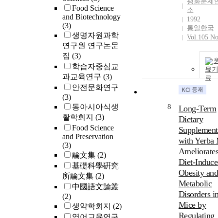
평화문제
Food Science
소
and Biotechnology
1992
(3)
통일한국
생명자원과학
Vol.105 No
연구원 연구논문
집
(3)
학습자중심교
보
과교육연구
(3)
안전문화연구
(3)
동아시아식생
8
Long-Term
활학회지
(3)
Dietary
Food Science
Supplement
and Preservation
with Yerba
(3)
Ameliorate
論文集
(2)
Diet-Induc
基礎科學硏究
Obesity an
所論文集
(2)
Metabolic
中國語文論叢
Disorders i
(2)
Mice by
생약학회지
(2)
Regulating
영어교육연구