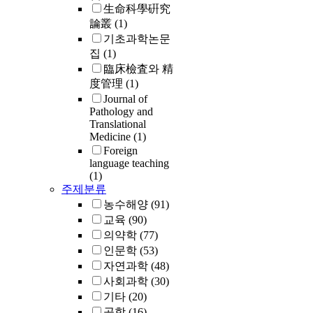
生命科學硏究
mate group. T
論叢
(1)
findings sugges
기초과학논문
long-term
집
(1)
supplementati
dietary yerba 
臨床檢査와 精
may be benefic
度管理
(1)
improving diet
Journal of
induced adipos
Pathology and
Translational
insulin resista
Medicine
(1)
dyslipidemia, 
Foreign
hepatic steatos
language teaching
(1)
주제분류
농수해양
(91)
교육
(90)
의약학
(77)
인문학
(53)
자연과학
(48)
사회과학
(30)
기타
(20)
공학
(16)