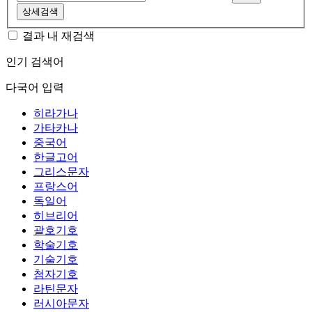
상세검색
결과 내 재검색
인기 검색어
다국어 입력
히라가나
가타카나
중국어
한글고어
그리스문자
프랑스어
독일어
히브리어
괄호기호
학술기호
기술기호
첨자기호
라틴문자
러시아문자