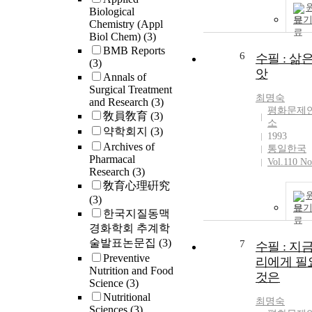
Biological
보
Chemistry (Appl
Biol Chem)
(3)
BMB Reports
6
수필 : 삶
(3)
앗
Annals of
Surgical Treatment
최명숙
and Research
(3)
평화문제
敎員敎育
(3)
소
약학회지
(3)
1993
Archives of
통일한국
Pharmacal
Vol.110 No
Research
(3)
敎育心理硏究
(3)
보
한국지질동맥
경화학회 추계학
술발표논문집
(3)
7
수필 : 지
Preventive
리에게 필
Nutrition and Food
것은
Science
(3)
Nutritional
최명숙
Sciences
(3)