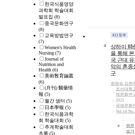
한국식품영양
과학회 학술대회
발표집
(8)
중국문화연구
(8)
교육방법연구
(7)
4
상하이 時
Women's Health
Nursing
(7)
을 통해 본
Journal of
국 근대 
Nutrition and
악의 혼종
Health
(6)
구
美術敎育論叢
(6)
최명숙
,
김현
(月刊) 醫藥情
조선대학교
報
(5)
제문화연
2021
월간 샘터
(5)
국제문화
日本學報
(5)
Vol.14 No.
한국식품과학
회 학술대회
(5)
원문
추계학술대회
보기
초록
(5)