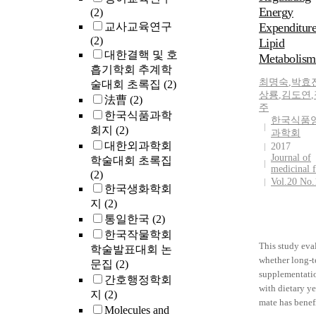
Energy
(2)
교사교육연구
Expenditur
(2)
Lipid
대한결핵 및 호
Metabolism
흡기학회 추계학
최명숙
,
박효
술대회 초록집
(2)
상룡
,
김도연
,
法曹
(2)
주
한국식품과학
한국식품
회지
(2)
과학회
대한외과학회
2017
Journal of
학술대회 초록집
medicinal 
(2)
Vol.20 No.
한국생화학회
지
(2)
통일한국
(2)
한국작물학회
This study eva
학술발표대회 논
whether long-
문집
(2)
supplementati
간호행정학회
with dietary y
지
(2)
mate has benef
Molecules and