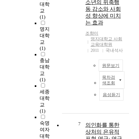
소년의 위축행
대학
i
성장성, 기업자산의 규
동 감소와 사회
교
m
모를 통제하면서,
성 향상에 미치
(1)
e
1995년부터 2002년까
는 효과
d
지 8년의 기간동안의
명지
t
기업의 배당성향과 배
조향미
대학
o
당수익률을 살펴보았
명지대학교 사회
교
p
다. 그리고 연구기간
교육대학원
(1)
r
동안 외환위기라는 경
2011
국내석사
o
제적 사건이 포함되어
충남
v
있었기 때문에 연구기
원문보기
대학
i
간을 외환위기 전과 후
d
교
로 나누어서 기업의 소
목차검
e
본
(1)
유구조와 배당정책의
색조회
b
연
변화도 함께 살펴보았
세종
a
구
다. 또한 Lintner 모형
음성듣기
s
는
대학
(1958)에서의 경영자
e
위
의 장기 목표배당성향
교
d
축
계수가 높은 그룹과 낮
(1)
a
행
은 그룹 사이에서 기업
t
동
숙명
의 소유구조가 어떠한
7
의인화를 통한
a
과
차이를 나타내는지를
여자
상처의 은유적
f
사
살펴보았고, 경영자는
대학
표현 연구: 연구