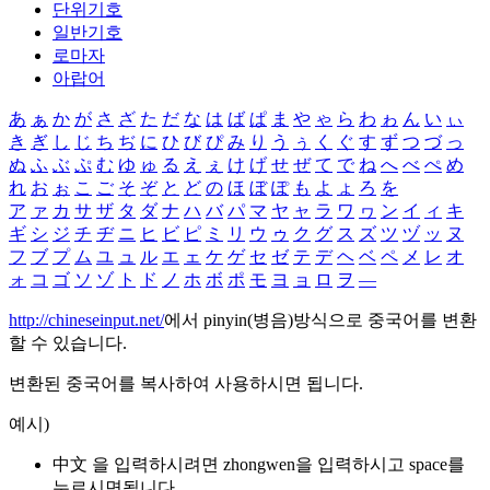
단위기호
일반기호
로마자
아랍어
あ
ぁ
か
が
さ
ざ
た
だ
な
は
ば
ぱ
ま
や
ゃ
ら
わ
ゎ
ん
い
ぃ
き
ぎ
し
じ
ち
ぢ
に
ひ
び
ぴ
み
り
う
ぅ
く
ぐ
す
ず
つ
づ
っ
ぬ
ふ
ぶ
ぷ
む
ゆ
ゅ
る
え
ぇ
け
げ
せ
ぜ
て
で
ね
へ
べ
ぺ
め
れ
お
ぉ
こ
ご
そ
ぞ
と
ど
の
ほ
ぼ
ぽ
も
よ
ょ
ろ
を
ア
ァ
カ
サ
ザ
タ
ダ
ナ
ハ
バ
パ
マ
ヤ
ャ
ラ
ワ
ヮ
ン
イ
ィ
キ
ギ
シ
ジ
チ
ヂ
ニ
ヒ
ビ
ピ
ミ
リ
ウ
ゥ
ク
グ
ス
ズ
ツ
ヅ
ッ
ヌ
フ
ブ
プ
ム
ユ
ュ
ル
エ
ェ
ケ
ゲ
セ
ゼ
テ
デ
ヘ
ベ
ペ
メ
レ
オ
ォ
コ
ゴ
ソ
ゾ
ト
ド
ノ
ホ
ボ
ポ
モ
ヨ
ョ
ロ
ヲ
―
http://chineseinput.net/
에서 pinyin(병음)방식으로 중국어를 변환
할 수 있습니다.
변환된 중국어를 복사하여 사용하시면 됩니다.
예시)
中文 을 입력하시려면
zhongwen
을 입력하시고 space를
누르시면됩니다.