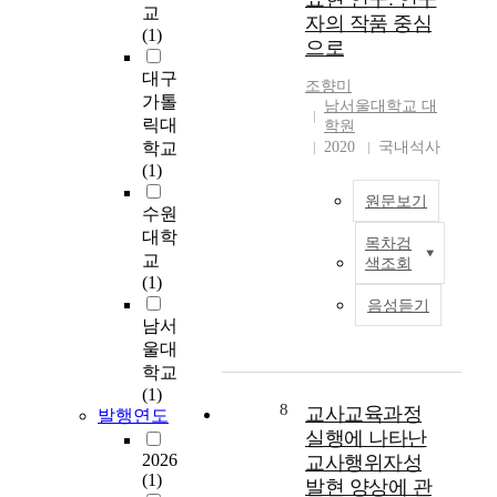
o
회
당기순이익의 변화에
교
자의 작품 중심
r
성
따라 배당성향의 일정
(1)
으로
d
개
한 비율만큼만 조정한
i
선
다는 조정계수가 높은
대구
조향미
v
이
그룹과 낮은 그룹 사이
가톨
남서울대학교 대
e
필
에서의 기업의 소유구
릭대
학원
r
요
조의 차이분석을 통해
학교
2020
국내석사
s
한
기업의 소유구조가 배
(1)
e
저
당정책에 미치는 영향
원문보기
a
소
에 대한 연구를 실시하
수원
n
득
였다. 우리나라 상장기
대학
목차검
본
d
가
업들을 대상으로 한 본
교
색조회
연
b
정
연구의 결과는 기업의
(1)
구
a
청
대주주 소유비율이 높
음성듣기
는
l
소
을수록 배당성향과 배
남서
현
a
년
당수익률이 높게 나타
울대
대
n
들
났으며, 대주주 소유비
학교
인
c
을
율과 배당성향 또는 배
(1)
들
e
위
당수익률과의 상관관
8
교사교육과정
발행연도
의
d
한
계는 외환위기 이후 더
실행에 나타난
생
r
집
뚜렷하게 나타났다. 이
2026
교사행위자성
활
e
단
는 다중회귀모형을 사
(1)
발현 양상에 관
하
s
미
용하였을 때와 Lintner