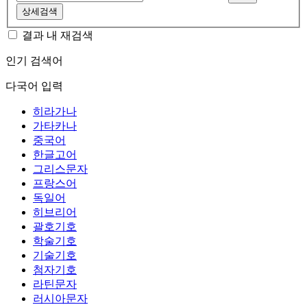
상세검색
결과 내 재검색
인기 검색어
다국어 입력
히라가나
가타카나
중국어
한글고어
그리스문자
프랑스어
독일어
히브리어
괄호기호
학술기호
기술기호
첨자기호
라틴문자
러시아문자