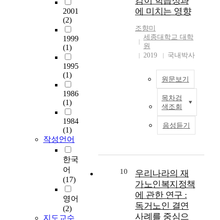
감이 학습성과
난
이
o
다
This study has the
에 미치는 영향
2001
교
된
p
.
object to find out what
(2)
사
다
i
서
relationship between
조향미
행
.
c
울
the corporate
세종대학교 대학
1999
위
상
o
시
ownership and the
원
(1)
자
처
f
B
corporate dividends
2019
국내박사
성
를
s
수
policy in Korea. Until
1995
발
은
e
련
(1)
now, these have been
원문보기
현
유
x
관
the principal issues
양
적
1986
e
저
about the effect the
목차검
정
상
(1)
으
d
소
corporate ownership
색조회
보
에
로
u
득
on the corporate
화
1984
관
표
c
가
valuation and the
음성듣기
(1)
의
한
현
a
정
effect the dividend
작성언어
범
질
하
t
청
policy on the corporate
람
적
는
i
소
performance or
한국
과
사
방
o
년
valuation. This
어
과
례
10
법
우리나라의 재
n
들
research is extension of
(17)
학
연
을
f
을
these issues. In other
가노인복지정책
기
구
고
o
대
words, this paper
에 관한 연구 :
영어
술
조
찰
r
상
studies the pattern of
독거노인 결연
(2)
의
향
하
c
으
the corporate dividend
사례를 중심으
지도교수
발
미