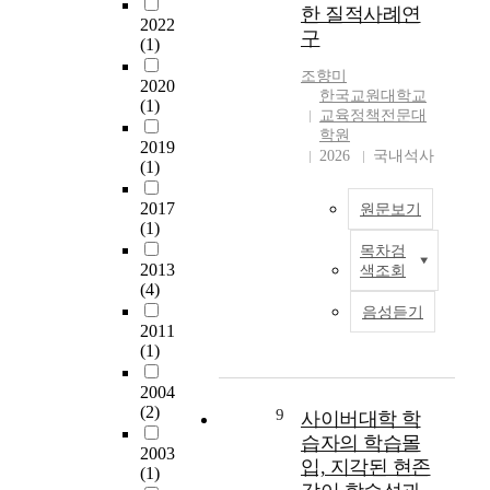
한 질적사례연
면
e
술
모형(1958)을 사용하
2022
구
서
a
치
(1)
였을 때 모두 같은 결
받
r
료
과를 보여주고 있다.
조향미
는
2020
c
의
이러한 결과는 기존의
한국교원대학교
(1)
정
h
효
논문 결과 또는 이론적
교육정책전문대
신
d
과
인 내용과는 다른 결과
학원
2019
적
e
성
를 보이고 있는데, 그
2026
국내석사
(1)
인
v
을
이유는 우리나라 경영
고
e
알
자와 주주들의 경영의
2017
원문보기
통
l
아
식과 외환위기 이후 계
(1)
,
o
보
속되고 있는 기업의 구
목차검
교
즉
p
기
조조정으로 인한 기업
2013
색조회
사
내
m
위
경영환경의 특이성에
(4)
교
면
e
한
서 비롯된다고 볼 수
음성듣기
육
의
n
목
있다. 향후 기업의 경
2011
과
상
t
적
(1)
영환경이 안정적이고
정
처
o
으
배당정책이 일관된 정
실
로
2004
n
로
책으로 자리 잡은 이후
행
(2)
부
9
t
이
에 소유구조와 배당정
사이버대학 학
에
터
h
루
책에 관한 연구가 실시
습자의 학습몰
2003
나
시
e
어
되었을 경우의 연구결
입, 지각된 현존
(1)
타
작
t
졌
과가 주목되는 바이다.