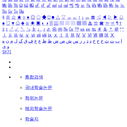
㎒
㎓
㎔
Ω
㏀
㏁
㎊
㎋
㎌
㏖
㏅
㎭
㎮
㎯
㏛
㎩
㎪
㎫
㎬
㏝
㏐
㏓
㏃
㏉
㏜
㏆
§
※
☆
★
○
●
◎
◇
◆
□
■
△
▽
→
←
↑
↓
↔
〓
◁
◀
▷
▶
♤
♠
♡
♥
♧
♣
⊙
◈
▣
◐
◑
▒
▤
▥
▨
▧
▦
▩
♨
☏
☎
☜
☞
¶
†
‡
↕
↗
↙
↖
↘
♭
♩
♪
♬
㉿
㈜
№
㏇
™
㏂
㏘
℡
＃
＆
＊
＠
ª
º
ⅰ
ⅱ
ⅲ
ⅳ
ⅴ
ⅵ
ⅶ
ⅷ
ⅸ
ⅹ
Ⅰ
Ⅱ
Ⅲ
Ⅳ
Ⅴ
Ⅵ
Ⅶ
Ⅷ
Ⅸ
Ⅹ
ا
ب
ت
ث
ج
ح
خ
د
ذ
ر
ز
س
ش
ص
ض
ط
ظ
ع
غ
ف
ق
ک
ل
م
ن
ه
و
ی
닫기
통합검색
국내학술논문
학위논문
해외학술논문
학술지