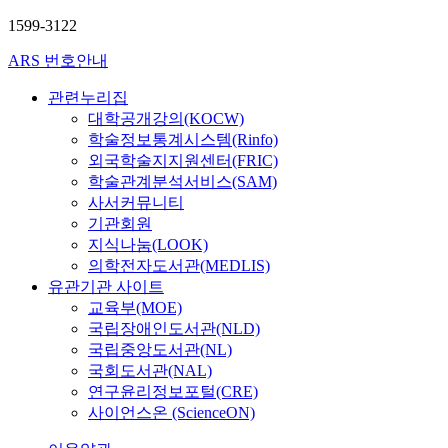
전
및
제
작
t
1
stands out after IMF.
인
통
도
1599-3122
품
a
0
The result of multi-
구
신
적
에
t
년
regression model is the
ARS 번호안내
의
기
으
투
i
7
same to the result of
6
술
로
영
o
월
Lintner model. But the
관련누리집
.
과
확
하
n
에
conclusion of this
대학공개강의(KOCW)
8
연
대
여
s
실
paper is different to the
학술정보통계시스템(Rinfo)
%
계
되
표
,
시
established theory or
외국학술지지원센터(FRIC)
를
된
고
현
a
하
the result of previous
학술관계분석서비스(SAM)
차
학
있
하
n
여
study. That is the
지
습
사서커뮤니티
음
고
d
사
reason why
하
의
기관회원
에
,
j
회
management
고
형
도
지식나눔(LOOK)
‘
o
적
environment in Korea
있
태
,
의학전자도서관(MEDLIS)
꽃
u
민
is peculiar to other
으
가
실
’
유관기관 사이트
r
감
countries due to
며
증
제
이
교육부(MOE)
n
성
continuing
,
가
학
라
a
이
국립장애인도서관(NLD)
restructuring the
2
하
교
는
l
낮
company after IMF. It
국립중앙도서관(NL)
0
고
현
오
a
은
is expected the result
국회도서관(NAL)
0
있
장
브
r
5
of the research which
연구윤리정보포털(CRE)
0
다
에
제
t
명
would be studied after
사이언스온 (ScienceON)
년
.
서
를
i
의
since management
에
이
는
통
c
남
environment is stable