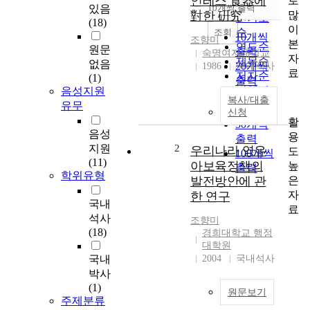
인레스 食器에
로
순
있음
10개씩 출력
내림차순
많
對한 硏究
인기도
(18)
이
순
조회
10개씩
조향미
본
연도순
원문
출력
숙명여자대학교
자
제목순
없음
20개씩
1986
국내석사
료
저자순
(1)
출력
발행기
음성지원
30개씩
복사/대출
관순
유무
출력
신청
활
50개씩
음성
용
출력
지원
2
우리나라 영유
도
100개씩
(11)
아보육정책의
높
출력
학위유형
은
발전방안에 관
자
한 연구
국내
료
석사
조향미
(18)
경희대학교 행정
대학원
국내
2004
국내석사
박사
(1)
원문보기
주제분류