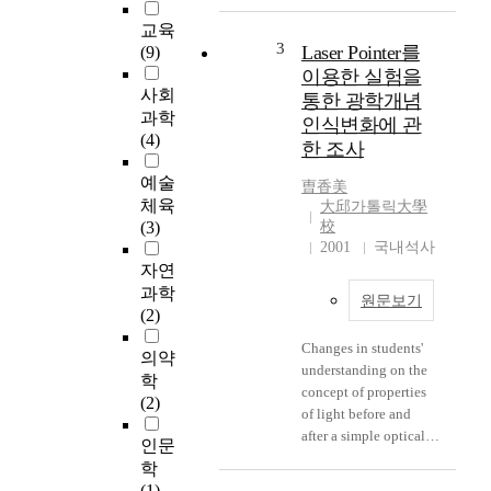
교육
3
Laser Pointer를
(9)
이용한 실험을
사회
통한 광학개념
과학
인식변화에 관
(4)
한 조사
예술
曺香美
체육
大邱가톨릭大學
(3)
校
2001
국내석사
자연
과학
원문보기
(2)
Changes in students'
의약
understanding on the
학
concept of properties
(2)
of light before and
after a simple optical
인문
experiment using a
학
laser pointer are
(1)