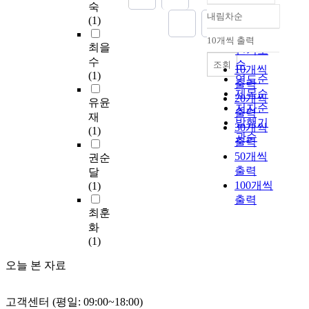
숙
을
서
(
표
s
위
induces the long target
내림차순
(1)
살
평
정확도
지
현
t
하
payout ratio of the
펴
생
순
도
을
h
여
Korea company
10개씩 출력
내림차순
최을
보
학
교
인기도
연
e
고
management and the
수
면
습
수
순
구
조회
s
안
partial adjustment
10개씩
(1)
‘
에
김
한
연도순
e
된
coefficient and then
출력
9
대
세
다
제목순
s
,
analyzes if there is any
20개씩
유윤
9
한
영
.
,
T
difference between
저자순
출력
재
년
학
)
의
d
C
high level corporate
발행기
30개씩
(1)
현
습
본
인
o
I
and low level
관순
출력
재
자
연
화
c
(
corporate in the long
50개씩
권순
’
의
구
를
t
성
target payout ratio and
출력
달
6
요
는
통
o
격
the partial adjustment
100개씩
(1)
5
구
교
해
r
및
coefficient about
출력
세
와
사
현
a
기
structure of corporate
최훈
이
함
교
대
l
질
ownership. The result
화
상
께
육
인
d
검
of this study is as
(1)
노
정
과
또
i
사
following. The higher
인
보
정
는
s
)
ownership ratio of the
오늘 본 자료
인
시
실
본
s
를
largest buying owner is
구
스
행
인
e
2
the more dividend
는
템
이
을
r
0
payout. This pattern
고객센터 (평일: 09:00~18:00)