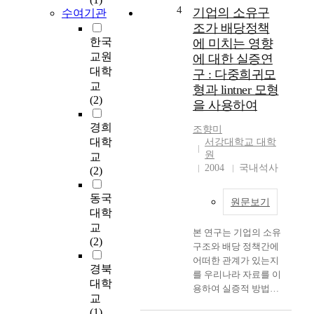
investigated and
4
기업의 소유구
수여기관
analyzed. The
조가 배당정책
comparative
한국
에 미치는 영향
investigation was
교원
에 대한 실증연
made on the first grade
대학
구 : 다중희귀모
students at a Middle
교
형과 lintner 모형
school in Youngchon
(2)
을 사용하여
city. The author
designed a test
경희
조향미
problem sheet which
대학
서강대학교 대학
includes several
원
교
questions about basic
2004
국내석사
(2)
concepts on properties
of light such as
동국
원문보기
reflection, refraction,
대학
paths of light in
교
convex and concave
본 연구는 기업의 소유
(2)
lens, and total internal
구조와 배당 정책간에
reflection.
어떠한 관계가 있는지
경북
Experimental set are
를 우리나라 자료를 이
대학
composed of a laser
용하여 실증적 방법으
교
pointer as light source
로 밝혀보고자 하는 시
(1)