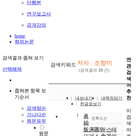
단행본
연구보고서
공개강의
home
학위논문
검색결과 좁혀 보기
연
저자 : 조향미
검색키워드
관
선택해제
(검색결과
19
건)
검
색
어
좁혀본 항목 보
추
기순서
천
내보내기
내책장담기
한글로보기
검색량순
이
가나다순
1
眞
검
정확도순
원문유무
鍮
색
飯床器와 스테
내림차순
어
정확도
원문