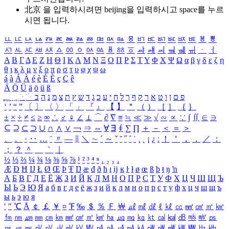
北京 을 입력하시려면
beijing
을 입력하시고 space를 누르
시면 됩니다.
ㅥ
ㅦ
ㅧ
ㅨ
ㅩ
ㅪ
ㅫ
ㅬ
ㅭ
ㅮ
ㅯ
ㅰ
ㅱ
ㅲ
ㅳ
ㅴ
ㅵ
ㅶ
ㅷ
ㅸ
ㅹ
ㅺ
ㅻ
ㅼ
ㅽ
ㅾ
ㅿ
ㆀ
ㆁ
ㆂ
ㆃ
ㆄ
ㆅ
ㆆ
ㆇ
ㆈ
ㆉ
ㆊ
ㆋ
ㆌ
ㆍ
ㆎ
Α
Β
Γ
Δ
Ε
Ζ
Η
Θ
Ι
Κ
Λ
Μ
Ν
Ξ
Ο
Π
Ρ
Σ
Τ
Υ
Φ
Χ
Ψ
Ω
α
β
γ
δ
ε
ζ
η
θ
ι
κ
λ
μ
ν
ξ
ο
π
ρ
σ
τ
υ
φ
χ
ψ
ω
á
à
Á
À
é
è
É
È
ç
Ç
ê
Ä
Ö
Ü
ä
ö
ü
ß
ְ
ֳ
ֲ
ֱ
ָ
ַ
ֵ
ֶ
ִ
ֹ
ּ
ֻ
ׂ
ׁ
ּ
ב
ה
נ
מ
צ
ת
ץ
ש
ד
ג
כ
ע
י
ח
ל
ך
ף
ק
ר
א
ט
ו
ן
ם
פ
‘
’
“
”
〔
〕
〈
〉
「
」
『
』
【
】
＂
（
）
［
］
｛
｝
±
×
÷
≠
≤
≥
∞
∴
♂
♀
∠
⊥
⌒
∂
∇
≡
≒
≪
≫
√
∽
∝
∵
∫
∬
∈
∋
⊆
⊇
⊂
⊃
∪
∩
∧
∨
￢
⇒
⇔
∀
∃
∮
∑
∏
＋
－
＜
＝
＞
、
。
·
‥
…
¨
〃
―
∥
＼
∼
´
～
ˇ
˘
˝
˚
˙
¸
˛
¡
¿
ː
！
＇
，
．
／
：
；
？
＾
＿
｀
｜
½
⅓
⅔
¼
¾
⅛
⅜
⅝
⅞
¹
²
³
⁴
ⁿ
₁
₂
₃
₄
Æ
Ð
Ħ
Ĳ
Ł
Ø
Œ
Þ
Ŧ
Ŋ
æ
đ
ð
ħ
ı
ĳ
ĸ
ŀ
ł
ø
œ
ß
þ
ŧ
ŋ
ŉ
А
Б
В
Г
Д
Е
Ё
Ж
З
И
Й
К
Л
М
Н
О
П
Р
С
Т
У
Ф
Х
Ц
Ч
Ш
Щ
Ъ
Ы
Ь
Э
Ю
Я
а
б
в
г
д
е
ё
ж
з
и
й
к
л
м
н
о
п
р
с
т
у
ф
х
ц
ч
ш
щ
ъ
ы
ь
э
ю
я
′
″
℃
Å
￠
￡
￥
¤
℉
‰
＄
％
Ｆ
￦
㎕
㎖
㎗
ℓ
㎘
㏄
㎣
㎤
㎥
㎦
㎙
㎚
㎛
㎜
㎝
㎞
㎟
㎠
㎡
㎢
㏊
㎍
㎎
㎏
㏏
㎈
㎉
㏈
㎧
㎨
㎰
㎱
㎲
㎳
㎴
㎵
㎶
㎷
㎸
㎹
㎀
㎁
㎂
㎃
㎄
㎺
㎻
㎽
㎾
㎿
㎐
㎑