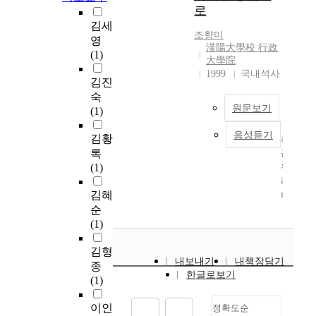
고
h
로
payout ratio and
로
전
한
,
i
정
dividend yield
김세
으
국
동
l
서
depending on
조향미
영
로
교
물
d
적
shareholders' ratio
漢陽大學校 行政
(1)
인
원
에
r
감
using the multi-
大學院
해
대
인
e
수
regression and Lintner
1999
국내석사
김진
인
학
격
n
성
model. This research
숙
간
교
을
.
,
period is the eight
원문보기
(1)
의
교
부
T
친
years from 1995 to
수
육
여
r
밀
2002 year. Because the
음성듣기
김황
최
명
정
하
e
감
period includes the
록
근
은
책
는
n
등
IMF incident, this
(1)
우
연
전
의
d
표
paper inspects the
리
장
문
인
s
현
relationship between
김혜
나
되
대
화
o
의
the structure of the
순
라
고
학
기
f
개
corporate ownership
(1)
의
급
원
법
m
인
and the dividend
노
변
교
을
a
차
policy splitting study
김형
인
하
육
통
s
를
period into the
내보내기
내책장담기
종
인
는
정
해
t
평
preceding period and
한글로보기
(1)
구
사
책
조
e
가
the latter period.
현
회
전
형
r
하
Through Lintner
이인
정확도순
황
에
공
적
’
기
model, this paper