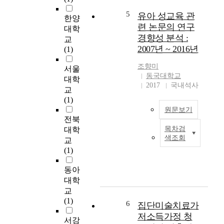
and conventional
도이다. 기업의 소유구
optical experiment
조가 해당기업의 성과
5
유아 성교육 관
한양
components. Our
에 어떠한 영향을 미치
련 논문의 연구
대학
comparative study
는가 하는 문제와 기업
경향성 분석 :
교
leads to a conclusion
의 배당정책이 그 기업
2007년 ~ 2016년
(1)
that the rate of giving
의 성과 혹은 가치에
correct answers from
미치는 영향에 대한 문
조향미
서울
the class after
제는 오랫동안 기업 재
동국대학교
대학
experiment was higher
무이론의 주요한 논쟁
2017
국내석사
교
than those from the
거리가 되어 왔다. 본
(1)
class before
연구는 이러한 논쟁들
원문보기
experiment. This
의 연장선상에 있다.
전북
means the very simple
즉, 우리나라 상장기업
목차검
대학
experiment is much
T
의 주주의 구성비율에
색조회
교
helpful for the students
h
따라서 그 기업의 배당
(1)
to understand the
i
정책인 배당성향과 배
concept of optical
s
당수익률의 양상이 어
동아
properties of light.
s
떻게 다르게 나타나는
대학
t
지를 다중회귀모형과
교
u
Lintner 모형(1958)을
(1)
d
통하여 살펴보았다. 이
6
집단미술치료가
y
때 다중회귀모형에서
저소득가정 청
서강
a
기업의 위험과 기업의