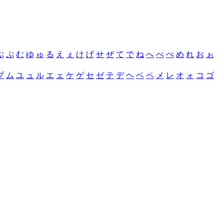
ぶ
ぷ
む
ゆ
ゅ
る
え
ぇ
け
げ
せ
ぜ
て
で
ね
へ
べ
ぺ
め
れ
お
ぉ
プ
ム
ユ
ュ
ル
エ
ェ
ケ
ゲ
セ
ゼ
テ
デ
ヘ
ベ
ペ
メ
レ
オ
ォ
コ
ゴ