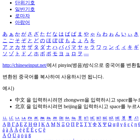
단위기호
일반기호
로마자
아랍어
あ
ぁ
か
が
さ
ざ
た
だ
な
は
ば
ぱ
ま
や
ゃ
ら
わ
ゎ
ん
い
ぃ
き
こ
ご
そ
ぞ
と
ど
の
ほ
ぼ
ぽ
も
よ
ょ
ろ
を
ア
ァ
カ
サ
ザ
タ
ダ
ナ
ハ
バ
パ
マ
ヤ
ャ
ラ
ワ
ヮ
ン
イ
ィ
キ
ギ
ソ
ゾ
ト
ド
ノ
ホ
ボ
ポ
モ
ヨ
ョ
ロ
ヲ
―
http://chineseinput.net/
에서 pinyin(병음)방식으로 중국어를 변환
변환된 중국어를 복사하여 사용하시면 됩니다.
예시)
中文 을 입력하시려면
zhongwen
을 입력하시고 space를
北京 을 입력하시려면
beijing
을 입력하시고 space를 누르
ㅥ
ㅦ
ㅧ
ㅨ
ㅩ
ㅪ
ㅫ
ㅬ
ㅭ
ㅮ
ㅯ
ㅰ
ㅱ
ㅲ
ㅳ
ㅴ
ㅵ
ㅶ
ㅷ
ㅸ
ㅹ
ㅺ
Α
Β
Γ
Δ
Ε
Ζ
Η
Θ
Ι
Κ
Λ
Μ
Ν
Ξ
Ο
Π
Ρ
Σ
Τ
Υ
Φ
Χ
Ψ
Ω
α
β
γ
δ
ε
ζ
η
á
à
Á
À
é
è
É
È
ç
Ç
ê
Ä
Ö
Ü
ä
ö
ü
ß