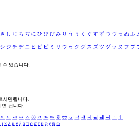
ぎ
し
じ
ち
ぢ
に
ひ
び
ぴ
み
り
う
ぅ
く
ぐ
す
ず
つ
づ
っ
ぬ
ふ
シ
ジ
チ
ヂ
ニ
ヒ
ビ
ピ
ミ
リ
ウ
ゥ
ク
グ
ス
ズ
ツ
ヅ
ッ
ヌ
フ
ブ
할 수 있습니다.
누르시면됩니다.
시면 됩니다.
ㅻ
ㅼ
ㅽ
ㅾ
ㅿ
ㆀ
ㆁ
ㆂ
ㆃ
ㆄ
ㆅ
ㆆ
ㆇ
ㆈ
ㆉ
ㆊ
ㆋ
ㆌ
ㆍ
ㆎ
θ
ι
κ
λ
μ
ν
ξ
ο
π
ρ
σ
τ
υ
φ
χ
ψ
ω