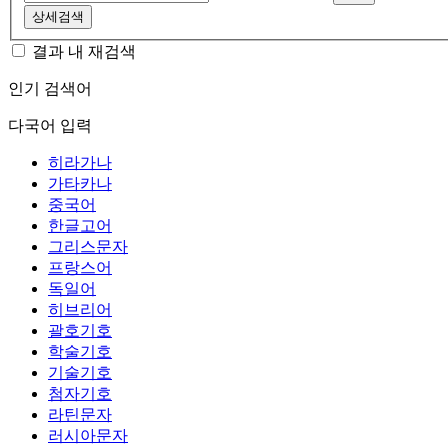
상세검색
결과 내 재검색
인기 검색어
다국어 입력
히라가나
가타카나
중국어
한글고어
그리스문자
프랑스어
독일어
히브리어
괄호기호
학술기호
기술기호
첨자기호
라틴문자
러시아문자