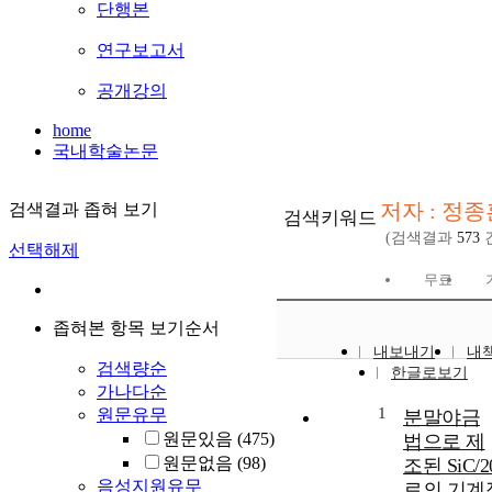
단행본
연구보고서
공개강의
home
국내학술논문
저자 : 정종
검색결과 좁혀 보기
검색키워드
(검색결과
573
선택해제
무료
좁혀본 항목 보기순서
내보내기
내
검색량순
한글로보기
가나다순
1
원문유무
분말야금
원문있음
(475)
법으로 제
원문없음
(98)
조된 SiC/
음성지원유무
료의 기계