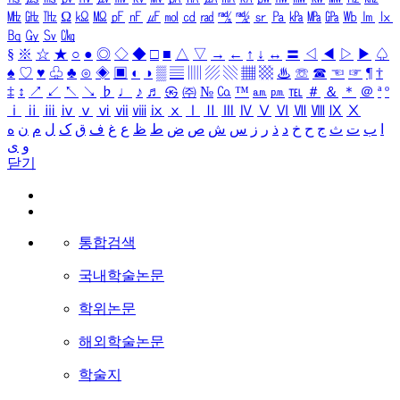
㎒
㎓
㎔
Ω
㏀
㏁
㎊
㎋
㎌
㏖
㏅
㎭
㎮
㎯
㏛
㎩
㎪
㎫
㎬
㏝
㏐
㏓
㏃
㏉
㏜
㏆
§
※
☆
★
○
●
◎
◇
◆
□
■
△
▽
→
←
↑
↓
↔
〓
◁
◀
▷
▶
♤
♠
♡
♥
♧
♣
⊙
◈
▣
◐
◑
▒
▤
▥
▨
▧
▦
▩
♨
☏
☎
☜
☞
¶
†
‡
↕
↗
↙
↖
↘
♭
♩
♪
♬
㉿
㈜
№
㏇
™
㏂
㏘
℡
＃
＆
＊
＠
ª
º
ⅰ
ⅱ
ⅲ
ⅳ
ⅴ
ⅵ
ⅶ
ⅷ
ⅸ
ⅹ
Ⅰ
Ⅱ
Ⅲ
Ⅳ
Ⅴ
Ⅵ
Ⅶ
Ⅷ
Ⅸ
Ⅹ
ا
ب
ت
ث
ج
ح
خ
د
ذ
ر
ز
س
ش
ص
ض
ط
ظ
ع
غ
ف
ق
ک
ل
م
ن
ه
و
ی
닫기
통합검색
국내학술논문
학위논문
해외학술논문
학술지