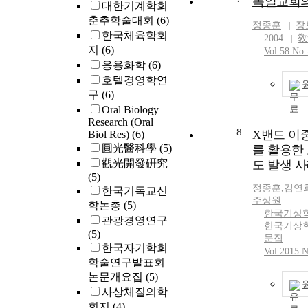
독일교회의
대한기계학회
춘추학술대회
(6)
정종훈
장
한국체육학회
2004
敎
지
(6)
Vol.58 No.
응용화학
(6)
호텔경영학연
구
(6)
Oral Biology
Research (Oral
8
X밴드 이
Biol Res)
(6)
圓光醫科學
(5)
를 활용한
觀光開發硏究
도 발생 
(5)
정종훈
,
김연
한국기독교신
주상원
학논총
(5)
한국기상
관광경영연구
한국기상학
(5)
문집
한국자기학회
Vol.2015 
학술연구발표회
논문개요집
(5)
사상체질의학
회지
(4)