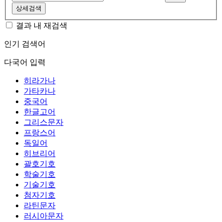
상세검색
결과 내 재검색
인기 검색어
다국어 입력
히라가나
가타카나
중국어
한글고어
그리스문자
프랑스어
독일어
히브리어
괄호기호
학술기호
기술기호
첨자기호
라틴문자
러시아문자