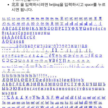
北京 을 입력하시려면
beijing
을 입력하시고 space를 누르
시면 됩니다.
ㅥ
ㅦ
ㅧ
ㅨ
ㅩ
ㅪ
ㅫ
ㅬ
ㅭ
ㅮ
ㅯ
ㅰ
ㅱ
ㅲ
ㅳ
ㅴ
ㅵ
ㅶ
ㅷ
ㅸ
ㅹ
ㅺ
ㅻ
ㅼ
ㅽ
ㅾ
ㅿ
ㆀ
ㆁ
ㆂ
ㆃ
ㆄ
ㆅ
ㆆ
ㆇ
ㆈ
ㆉ
ㆊ
ㆋ
ㆌ
ㆍ
ㆎ
Α
Β
Γ
Δ
Ε
Ζ
Η
Θ
Ι
Κ
Λ
Μ
Ν
Ξ
Ο
Π
Ρ
Σ
Τ
Υ
Φ
Χ
Ψ
Ω
α
β
γ
δ
ε
ζ
η
θ
ι
κ
λ
μ
ν
ξ
ο
π
ρ
σ
τ
υ
φ
χ
ψ
ω
á
à
Á
À
é
è
É
È
ç
Ç
ê
Ä
Ö
Ü
ä
ö
ü
ß
ְ
ֳ
ֲ
ֱ
ָ
ַ
ֵ
ֶ
ִ
ֹ
ּ
ֻ
ׂ
ׁ
ּ
ב
ה
נ
מ
צ
ת
ץ
ש
ד
ג
כ
ע
י
ח
ל
ך
ף
ק
ר
א
ט
ו
ן
ם
פ
‘
’
“
”
〔
〕
〈
〉
「
」
『
』
【
】
＂
（
）
［
］
｛
｝
±
×
÷
≠
≤
≥
∞
∴
♂
♀
∠
⊥
⌒
∂
∇
≡
≒
≪
≫
√
∽
∝
∵
∫
∬
∈
∋
⊆
⊇
⊂
⊃
∪
∩
∧
∨
￢
⇒
⇔
∀
∃
∮
∑
∏
＋
－
＜
＝
＞
、
。
·
‥
…
¨
〃
―
∥
＼
∼
´
～
ˇ
˘
˝
˚
˙
¸
˛
¡
¿
ː
！
＇
，
．
／
：
；
？
＾
＿
｀
｜
½
⅓
⅔
¼
¾
⅛
⅜
⅝
⅞
¹
²
³
⁴
ⁿ
₁
₂
₃
₄
Æ
Ð
Ħ
Ĳ
Ł
Ø
Œ
Þ
Ŧ
Ŋ
æ
đ
ð
ħ
ı
ĳ
ĸ
ŀ
ł
ø
œ
ß
þ
ŧ
ŋ
ŉ
А
Б
В
Г
Д
Е
Ё
Ж
З
И
Й
К
Л
М
Н
О
П
Р
С
Т
У
Ф
Х
Ц
Ч
Ш
Щ
Ъ
Ы
Ь
Э
Ю
Я
а
б
в
г
д
е
ё
ж
з
и
й
к
л
м
н
о
п
р
с
т
у
ф
х
ц
ч
ш
щ
ъ
ы
ь
э
ю
я
′
″
℃
Å
￠
￡
￥
¤
℉
‰
＄
％
Ｆ
￦
㎕
㎖
㎗
ℓ
㎘
㏄
㎣
㎤
㎥
㎦
㎙
㎚
㎛
㎜
㎝
㎞
㎟
㎠
㎡
㎢
㏊
㎍
㎎
㎏
㏏
㎈
㎉
㏈
㎧
㎨
㎰
㎱
㎲
㎳
㎴
㎵
㎶
㎷
㎸
㎹
㎀
㎁
㎂
㎃
㎄
㎺
㎻
㎽
㎾
㎿
㎐
㎑