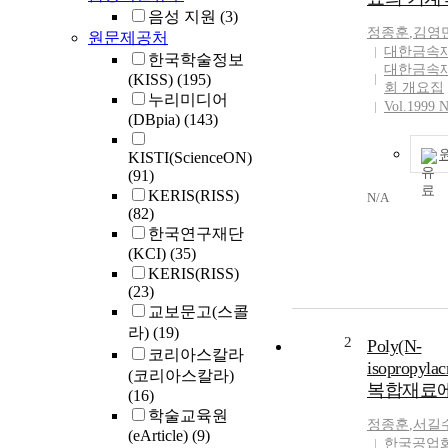
음성 지원
(3)
정종훈
,
김영
원문제공처
대한금속
한국학술정보
대한금속
(KISS)
(195)
회 개요집
누리미디어
Vol.1999 N
(DBpia)
(143)
KISTI(ScienceON)
(91)
KERIS(RISS)
N/A
(82)
한국연구재단
(KCI)
(35)
KERIS(RISS)
(23)
교보문고(스콜
라)
(19)
2
Poly(N-
코리아스칼라
isopropylac
(코리아스칼라)
복합재료에
(16)
학술교육원
정종훈
,
서길
(eArticle)
(9)
한국공업