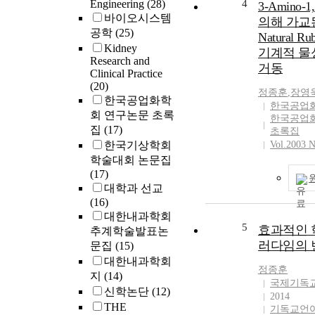
Engineering
(28)
4
3-Amino-1,
바이오시스템
의해 가교된 
공학
(25)
Natural R
Kidney
기계적 물
Research and
거동
Clinical Practice
(20)
정종훈
,
장영
한국공업화학
한국공업
회 연구논문 초록
한국공업
집
(17)
초록집
한국기상학회
Vol.2003 N
학술대회 논문집
(17)
대학과 선교
(16)
대한내과학회
5
효과적인 
추계학술발표논
러다임의 
문집
(15)
대한내과학회
정종훈
지
(14)
국제기독
신학논단
(12)
2014
THE
기독교언