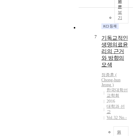
e
원
지
c
기
문
m
않
h
독
보
i
은
n
교
기
c
부
i
인
r
끄
c
학
e
러
a
생
7
기독교적인
s
움
l
들
p
생명의료윤
을
I
을
o
리의 근거
연
n
대
n
와 방향의
출
s
상
s
했
모색
t
으
e
다
i
로
t
정종훈
(
.
t
신
Chong-hun
o
한
u
앙
Jeong
)
C
국
t
한국대학선
의
o
교
e
교학회
정
n
회
o
2016
체
s
는
대학과 선
f
성
c
교
그
A
을
i
Vol.32 No.-
부
g
강
e
끄
r
화
n
러
i
원
하
t