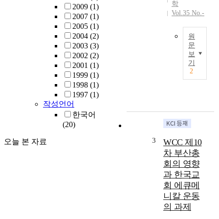
학
d
2009
(1)
Vol.35 No.-
e
2007
(1)
d
2005
(1)
o
2004
(2)
원
n
2003
(3)
문
보
S
2002
(2)
한
기
e
2001
(1)
국
2
p
1999
(1)
교
t
1998
(1)
회
e
1997
(1)
와
m
작성언어
학
b
한국어
원
e
(20)
선
r
교
3
오늘 본 자료
WCC 제10
1
에
차 부산총
7
참
,
회의 영향
여
2
과 한국교
하
0
회 에큐메
는
0
주
니칼 운동
6
체
의 과제
t
들