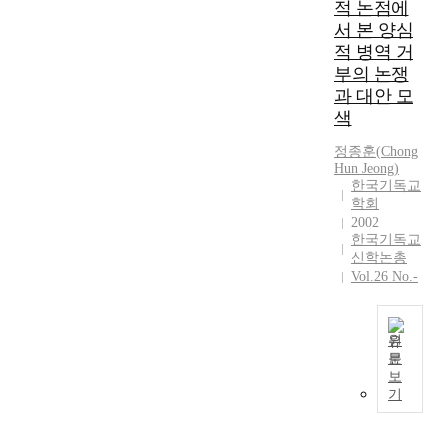
래
적 논점에
사
o
를
서 본 양심
는
n
준
적 병역 거
세
s
비
부의 논쟁
계
s
하
교
과 대안 모
u
는
회
g
색
차
의
g
원
정종훈
(
Chong
역
e
에
Hun
Jeong
)
사
s
서
한국기독교
에
t
학
학회
비
e
원
2002
하
d
한국기독교
선
면
b
신학논총
교
매
y
Vol.26 No.-
에
우
t
대
일
h
한
천
e
원
관
하
b
문
심
I
지
e
보
과
n
만
기
r
투
K
W
e
자
o
C
a
를
r