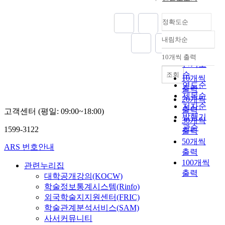
i
m
h
로
e
d
,
o
s
b
e
에
S
e
그
n
정확도순
t
e
f
큐
a
d
리
e
s
r
o
메
m
i
고
내림차순
n
,
정확도
,
u
니
-
n
인
t
j
2
순
n
칼
a
10개씩 출력
t
간
o
내림차순
u
0
d
인기도
,
e
o
삶
f
d
0
i
순
조회
에
S
10개씩
t
의
C
i
9
n
연도순
반
p
w
출력
현
h
c
,
g
젤
제목순
i
o
20개씩
장
r
i
t
s
리
저자순
r
c
출력
인
i
고객센터 (평일: 09:00~18:00)
a
h
p
칼
i
발행기
o
세
30개씩
s
l
e
i
,
t
관순
u
1599-3122
상
t
출력
o
n
r
펜
;
n
을
i
50개씩
f
u
i
타
2
ARS 번호안내
t
신
a
출력
f
m
t
코
)
r
앙
n
100개씩
i
b
o
관련누리집
스
t
i
또
f
출력
c
e
f
탈
대학공개강의(KOCW)
o
e
는
a
e
r
C
등
학술정보통계시스템(Rinfo)
e
s
삶
i
r
o
h
기
s
외국학술지지원센터(FRIC)
b
의
t
s
f
r
독
t
학술관계분석서비스(SAM)
y
과
h
o
t
i
교
a
사서커뮤니티
t
제
i
r
h
s