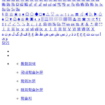
㎒
㎓
㎔
Ω
㏀
㏁
㎊
㎋
㎌
㏖
㏅
㎭
㎮
㎯
㏛
㎩
㎪
㎫
㎬
㏝
㏐
㏓
㏃
㏉
㏜
㏆
§
※
☆
★
○
●
◎
◇
◆
□
■
△
▽
→
←
↑
↓
↔
〓
◁
◀
▷
▶
♤
♠
♡
♥
♧
♣
⊙
◈
▣
◐
◑
▒
▤
▥
▨
▧
▦
▩
♨
☏
☎
☜
☞
¶
†
‡
↕
↗
↙
↖
↘
♭
♩
♪
♬
㉿
㈜
№
㏇
™
㏂
㏘
℡
＃
＆
＊
＠
ª
º
ⅰ
ⅱ
ⅲ
ⅳ
ⅴ
ⅵ
ⅶ
ⅷ
ⅸ
ⅹ
Ⅰ
Ⅱ
Ⅲ
Ⅳ
Ⅴ
Ⅵ
Ⅶ
Ⅷ
Ⅸ
Ⅹ
ا
ب
ت
ث
ج
ح
خ
د
ذ
ر
ز
س
ش
ص
ض
ط
ظ
ع
غ
ف
ق
ک
ل
م
ن
ه
و
ی
닫기
통합검색
국내학술논문
학위논문
해외학술논문
학술지