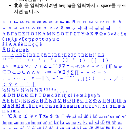
北京 을 입력하시려면
beijing
을 입력하시고 space를 누르
시면 됩니다.
ㅥ
ㅦ
ㅧ
ㅨ
ㅩ
ㅪ
ㅫ
ㅬ
ㅭ
ㅮ
ㅯ
ㅰ
ㅱ
ㅲ
ㅳ
ㅴ
ㅵ
ㅶ
ㅷ
ㅸ
ㅹ
ㅺ
ㅻ
ㅼ
ㅽ
ㅾ
ㅿ
ㆀ
ㆁ
ㆂ
ㆃ
ㆄ
ㆅ
ㆆ
ㆇ
ㆈ
ㆉ
ㆊ
ㆋ
ㆌ
ㆍ
ㆎ
Α
Β
Γ
Δ
Ε
Ζ
Η
Θ
Ι
Κ
Λ
Μ
Ν
Ξ
Ο
Π
Ρ
Σ
Τ
Υ
Φ
Χ
Ψ
Ω
α
β
γ
δ
ε
ζ
η
θ
ι
κ
λ
μ
ν
ξ
ο
π
ρ
σ
τ
υ
φ
χ
ψ
ω
á
à
Á
À
é
è
É
È
ç
Ç
ê
Ä
Ö
Ü
ä
ö
ü
ß
ְ
ֳ
ֲ
ֱ
ָ
ַ
ֵ
ֶ
ִ
ֹ
ּ
ֻ
ׂ
ׁ
ּ
ב
ה
נ
מ
צ
ת
ץ
ש
ד
ג
כ
ע
י
ח
ל
ך
ף
ק
ר
א
ט
ו
ן
ם
פ
‘
’
“
”
〔
〕
〈
〉
「
」
『
』
【
】
＂
（
）
［
］
｛
｝
±
×
÷
≠
≤
≥
∞
∴
♂
♀
∠
⊥
⌒
∂
∇
≡
≒
≪
≫
√
∽
∝
∵
∫
∬
∈
∋
⊆
⊇
⊂
⊃
∪
∩
∧
∨
￢
⇒
⇔
∀
∃
∮
∑
∏
＋
－
＜
＝
＞
、
。
·
‥
…
¨
〃
―
∥
＼
∼
´
～
ˇ
˘
˝
˚
˙
¸
˛
¡
¿
ː
！
＇
，
．
／
：
；
？
＾
＿
｀
｜
½
⅓
⅔
¼
¾
⅛
⅜
⅝
⅞
¹
²
³
⁴
ⁿ
₁
₂
₃
₄
Æ
Ð
Ħ
Ĳ
Ł
Ø
Œ
Þ
Ŧ
Ŋ
æ
đ
ð
ħ
ı
ĳ
ĸ
ŀ
ł
ø
œ
ß
þ
ŧ
ŋ
ŉ
А
Б
В
Г
Д
Е
Ё
Ж
З
И
Й
К
Л
М
Н
О
П
Р
С
Т
У
Ф
Х
Ц
Ч
Ш
Щ
Ъ
Ы
Ь
Э
Ю
Я
а
б
в
г
д
е
ё
ж
з
и
й
к
л
м
н
о
п
р
с
т
у
ф
х
ц
ч
ш
щ
ъ
ы
ь
э
ю
я
′
″
℃
Å
￠
￡
￥
¤
℉
‰
＄
％
Ｆ
￦
㎕
㎖
㎗
ℓ
㎘
㏄
㎣
㎤
㎥
㎦
㎙
㎚
㎛
㎜
㎝
㎞
㎟
㎠
㎡
㎢
㏊
㎍
㎎
㎏
㏏
㎈
㎉
㏈
㎧
㎨
㎰
㎱
㎲
㎳
㎴
㎵
㎶
㎷
㎸
㎹
㎀
㎁
㎂
㎃
㎄
㎺
㎻
㎽
㎾
㎿
㎐
㎑