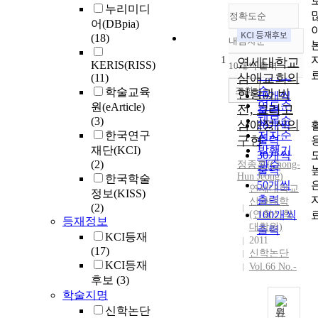
누리미디
정확도순
어(DBpia)
(18)
내림차순
정확도
1
순
연세대학교
KERIS(RISS)
10개씩 출력
내림차순
인기도
삼애교회의
(11)
순
조회
학술교육
현황과 비
10개씩
연도순
원(eArticle)
전, 그리고
출력
제목순
(3)
삼애정신의
20개씩
한국연구
저자순
구현
출력
재단(KCI)
발행기
30개씩
(2)
정종훈
관순
(
Chong-
출력
Hun
Jeong
)
한국학술
50개씩
연세대학교
정보(KISS)
출력
신과대학
(2)
(연합신학
100개씩
등재정보
대학원)
출력
KCI등재
2011
(17)
신학논단
KCI등재
Vol.66 No.-
후보
(3)
학술지명
신학논단
원