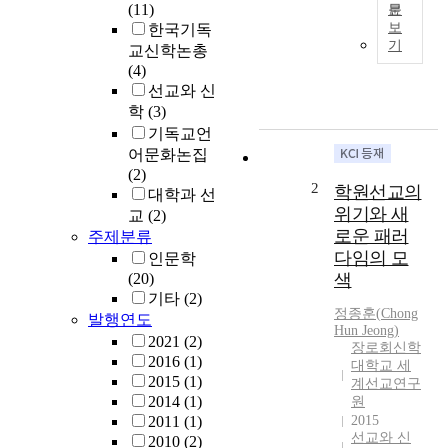
(11)
문
T
보
한국기독
h
기
교신학논총
e
(4)
S
선교와 신
a
학
(3)
m
기독교언
-
어문화논집
a
(2)
e
2
학원선교의
대학과 선
C
위기와 새
교
(2)
h
로운 패러
주제분류
u
다임의 모
인문학
r
(20)
색
c
기타
(2)
h
정종훈
(
Chong
발행연도
w
Hun
Jeong
)
a
2021
(2)
장로회신학
s
2016
(1)
대학교 세
f
2015
(1)
계선교연구
o
2014
(1)
원
u
2011
(1)
2015
선교와 신
n
2010
(2)