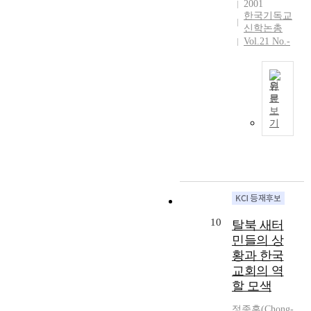
n
는
2001
a
것
i
i
o
한국기독교
주
s
,
s
o
신학논총
n
제
f
종
t
Vol.21 No.-
n
A
로
o
교
i
f
p
개
l
에
a
a
r
최
l
관
n
l
i
원
된
o
계
m
l
문
l
W
w
I
없
e
보
s
1
C
s
t
이
d
기
o
0
C
:
h
모
i
n
,
제
1
a
든
c
t
1
1
)
s
학
a
h
8
0
t
b
생
l
e
8
차
o
e
들
i
C
5
부
f
e
을
n
h
,
산
o
n
대
s
10
r
탈북 새터
Y
총
s
5
상
t
i
o
민들의 상
회
t
6
으
i
s
n
는
황과 한국
e
y
로
t
t
s
한
r
교회의 역
e
해
u
i
e
국
a
할 모색
a
서
t
a
i
교
r
r
예
i
n
U
회
정종훈
(
Chong-
u