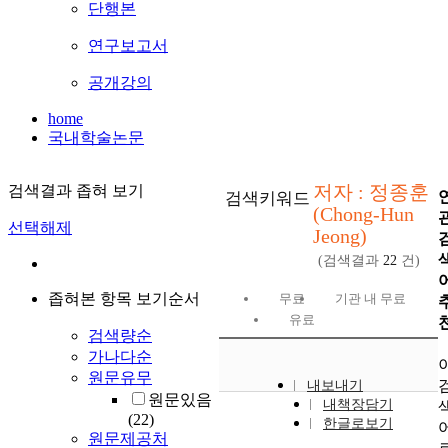
단행본
연구보고서
공개강의
home
국내학술논문
저자 : 정종훈
검색결과 좁혀 보기
검색키워드
(Chong-Hun
선택해제
Jeong)
(검색결과
22
건)
좁혀본 항목 보기순서
무료
기관 내 무료
유료
검색량순
가나다순
원문유무
내보내기
원문있음
내책장담기
(22)
한글로보기
원문제공처