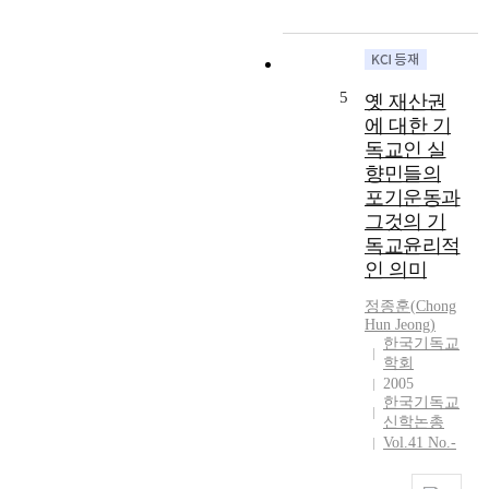
C
v
아
e
총
e
끼
a
회
d
지
,
를
f
말
t
유
a
5
옛 재산권
아
h
치
m
에 대한 기
야
e
할
i
한
독교인 실
t
만
l
다
향민들의
h
큼
y
.
포기운동과
e
성
o
이
o
그것의 기
장
f
러
l
독교윤리적
했
R
한
o
인 의미
다
e
문
g
.
v
제
i
정종훈
(
Chong
한
.
의
Hun
Jeong
)
a
국
P
식
한국기독교
n
교
a
학회
을
s
회
i
2005
가
h
는
M
한국기독교
지
a
세
신학논총
i
고
v
계
Vol.41 No.-
n
먼
e
교
s
저
n
회
o