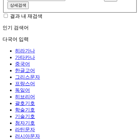
상세검색
결과 내 재검색
인기 검색어
다국어 입력
히라가나
가타카나
중국어
한글고어
그리스문자
프랑스어
독일어
히브리어
괄호기호
학술기호
기술기호
첨자기호
라틴문자
러시아문자