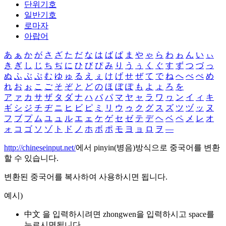
단위기호
일반기호
로마자
아랍어
あ
ぁ
か
が
さ
ざ
た
だ
な
は
ば
ぱ
ま
や
ゃ
ら
わ
ゎ
ん
い
ぃ
き
ぎ
し
じ
ち
ぢ
に
ひ
び
ぴ
み
り
う
ぅ
く
ぐ
す
ず
つ
づ
っ
ぬ
ふ
ぶ
ぷ
む
ゆ
ゅ
る
え
ぇ
け
げ
せ
ぜ
て
で
ね
へ
べ
ぺ
め
れ
お
ぉ
こ
ご
そ
ぞ
と
ど
の
ほ
ぼ
ぽ
も
よ
ょ
ろ
を
ア
ァ
カ
サ
ザ
タ
ダ
ナ
ハ
バ
パ
マ
ヤ
ャ
ラ
ワ
ヮ
ン
イ
ィ
キ
ギ
シ
ジ
チ
ヂ
ニ
ヒ
ビ
ピ
ミ
リ
ウ
ゥ
ク
グ
ス
ズ
ツ
ヅ
ッ
ヌ
フ
ブ
プ
ム
ユ
ュ
ル
エ
ェ
ケ
ゲ
セ
ゼ
テ
デ
ヘ
ベ
ペ
メ
レ
オ
ォ
コ
ゴ
ソ
ゾ
ト
ド
ノ
ホ
ボ
ポ
モ
ヨ
ョ
ロ
ヲ
―
http://chineseinput.net/
에서 pinyin(병음)방식으로 중국어를 변환
할 수 있습니다.
변환된 중국어를 복사하여 사용하시면 됩니다.
예시)
中文 을 입력하시려면
zhongwen
을 입력하시고 space를
누르시면됩니다.