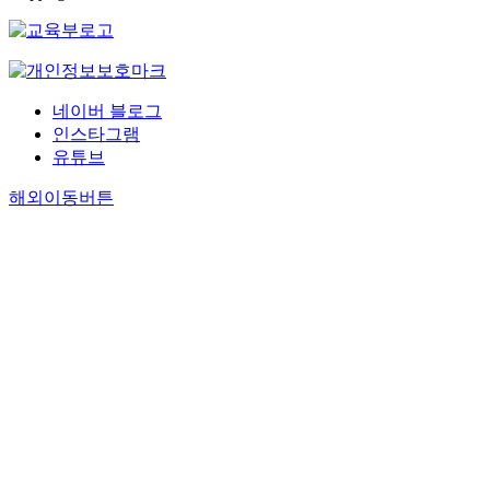
게
a
T
p
i
둘
i
i
하
r
h
l
o
째
b
g
는
c
e
i
n
로
r
i
것
h
M
v
e
예
a
n
이
f
i
i
e
배
r
a
네이버 블로그
다
o
l
n
r
와
y
t
인스타그램
.
c
i
g
s
성
;
e
다
유튜브
u
t
i
,
경
3
d
음
s
a
n
a
공
)
f
해외이동버튼
으
e
r
S
n
부
t
r
로
s
y
o
d
와
o
o
학
o
M
u
l
기
e
m
원
n
a
t
e
도
x
t
선
t
n
h
a
회
t
h
교
h
p
K
d
등
e
e
의
r
o
o
e
을
n
U
현
e
w
r
r
통
d
S
장
e
e
e
s
해
t
A
인
a
r
a
h
영
h
a
대
s
A
a
a
성
e
n
학
p
d
f
v
적
c
d
캠
e
m
t
e
차
l
t
퍼
c
i