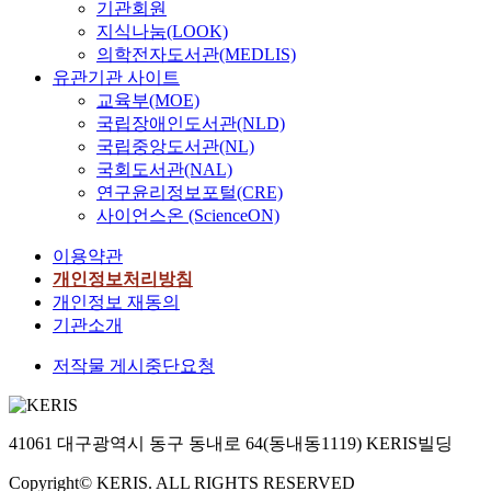
내
b
기관회원
h
로
s
p
e
t
각
l
e
지식나눔(LOOK)
삼
t
a
N
i
그
i
i
의학전자도서관(MEDLIS)
아
h
s
o
a
룹
s
d
유관기관 사이트
하
e
t
r
n
간
h
e
나
교육부(MOE)
S
o
t
i
의
P
o
님
c
국립장애인도서관(NLD)
r
h
t
상
a
l
의
r
국립중앙도서관(NL)
s
K
y
호
i
o
뜻
i
국회도서관(NAL)
o
o
.
이
M
g
이
p
연구윤리정보포털(CRE)
f
r
M
해
i
i
나
t
사이언스온 (ScienceON)
K
e
i
를
n
c
공
u
o
a
s
위
s
a
공
r
이용약관
r
n
s
해
o
l
선
e
개인정보처리방침
e
s
i
노
o
p
을
.
개인정보 재동의
a
w
o
력
M
o
위
T
기관소개
n
h
n
할
e
l
해
h
C
o
a
것
m
i
변
i
저작물 게시중단요청
h
e
r
을
o
c
혁
s
u
n
i
도
r
i
의
r
r
d
e
전
i
e
힘
e
c
e
s
했
a
41061 대구광역시 동구 동내로 64(동내동1119) KERIS빌딩
s
을
s
h
d
,
다
l
o
얻
e
.
u
p
Copyright© KERIS. ALL RIGHTS RESERVED
.
L
r