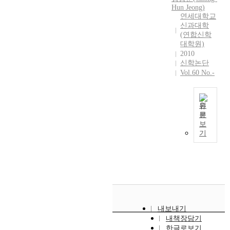
s
수
o
e
n
Hun
Jeong
)
에
r
s
그
n
연세대학교
t
i
큐
a
i
리
.
신과대학
h
v
메
l
n
스
T
(연합신학
i
e
니
l
c
대학원)
도
h
c
r
칼
e
e
2010
를
e
i
s
운
a
신학논단
K
따
m
s
i
동
d
Vol.60 No.-
o
르
o
t
t
을
e
r
는
s
s
y
향
r
e
기
t
r
h
해
s
a
원
독
i
a
a
서
h
n
문
교
m
t
?
s
많
i
보
h
적
p
h
?
c
은
p
기
a
섬
o
e
A
h
것
b
s
김
r
r
s
e
을
a
b
의
t
t
o
r
도
s
e
리
a
h
f
i
전
e
e
더
n
a
S
s
했
d
n
를
t
n
e
h
다
o
d
세
c
j
p
e
.
n
i
우
내보내기
o
u
t
d
첫
t
v
내책장담기
는
m
r
e
t
째
h
i
한글로보기
것
p