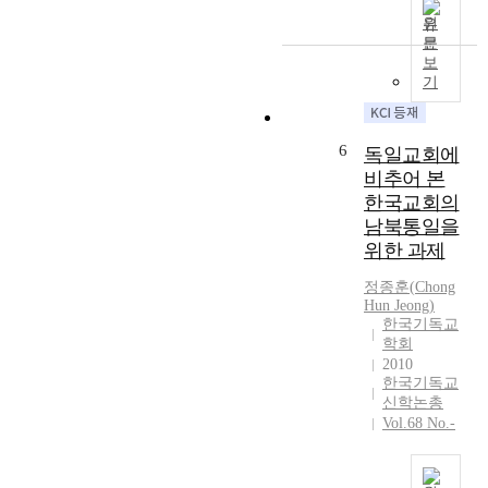
학
o
의
o
원
원
t
기
w
문
선
p
대
보
h
교
r
기
와
o
의
o
달
d
목
v
리
o
적
i
총
6
n
독일교회에
이
d
회
a
비추어 본
어
e
를
t
한국교회의
디
d
준
e
남북통일을
에
e
비
d
있
위한 과제
x
하
t
는
p
는
h
정종훈
(
Chong
지
l
과
e
Hun
Jeong
)
를
i
정
한국기독교
S
확
c
학회
과
a
인
i
2010
총
m
한
한국기독교
t
회
-
다
신학논총
a
기
a
.
Vol.68 No.-
c
간
e
그
a
에
T
것
d
적
e
은