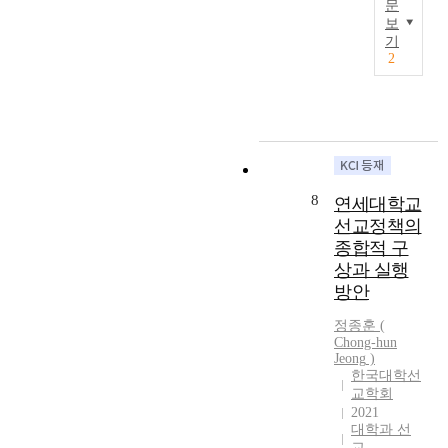
움
c
문
는
i
을
u
보
것
C
o
돌
기
l
,
h
u
2
아
t
비
r
s
봄
u
기
i
O
으
r
독
s
b
로
e
교
t
j
써
t
인
i
e
다
o
학
a
c
시
Y
생
n
t
8
는
연세대학교
o
들
f
i
반
n
선교정책의
에
a
o
복
s
종합적 구
게
i
n
하
e
상과 실행
는
t
.
지
i
방안
기
h
T
말
U
독
i
h
아
n
정종훈
(
교
s
e
야
Chong-hun
i
신
i
p
Jeong
)
한
v
앙
n
한국대학선
r
다
e
에
t
교학회
o
.
r
접
r
2021
b
“
s
대학과 선
촉
i
l
생
i
교