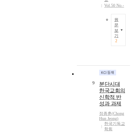
할
g
e
명
t
Vol.50 No.-
수
u
m
의
y
있
e
o
하
.
는
d
원
f
나
T
기
i
문
C
님
h
회
보
n
o
S
,
e
기
와
d
n
i
우
s
2
기
a
s
n
리
i
독
i
c
c
를
x
교
l
i
e
정
c
신
y
e
i
의
o
앙
r
n
t
와
n
을
o
t
s
평
d
선
u
i
f
화
i
9
분단시대
택
t
o
o
로
t
할
한국교회의
i
u
u
이
i
기
n
신학적 반
s
n
끄
o
회
e
성과 과제
O
d
소
n
를
o
b
a
서
s
제
정종훈
(
Chong
f
j
t
!
a
Hun
Jeong
)
공
C
e
i
”
r
한국기독교
하
h
c
o
라
학회
e
는
r
t