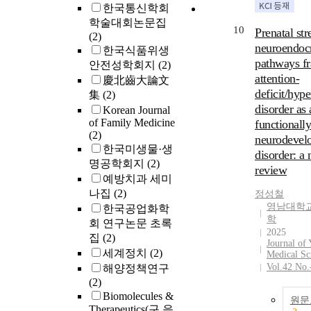
한국통신학회
학술대회논문집
10
Prenatal str
(2)
neuroendoc
한국식품위생
pathways f
안전성학회지
(2)
attention-
慶北齒大論文
deficit/hype
集
(2)
disorder as 
Korean Journal
of Family Medicine
functionall
(2)
neurodevel
한국미생물·생
disorder: a 
명공학회지
(2)
review
예방치과 세미
나집
(2)
정성철
영남대학
한국공업화학
학
회 연구논문 초록
2025
집
(2)
Journal of
세계정치
(2)
Medical Sc
Vol.42 No.
해양정책연구
(2)
Biomolecules &
원문
Therapeutics(구 응