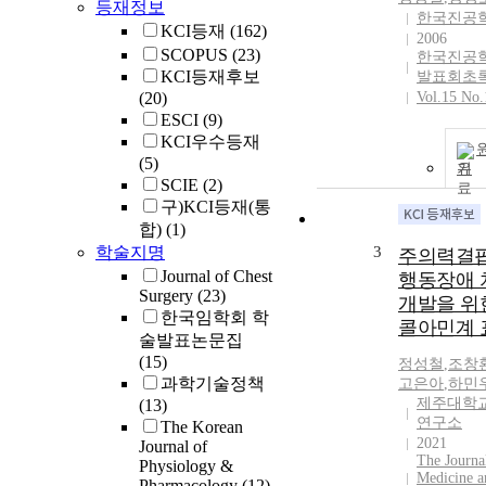
등재정보
한국진공
KCI등재
(162)
2006
SCOPUS
(23)
한국진공
KCI등재후보
발표회초
(20)
Vol.15 No.
ESCI
(9)
KCI우수등재
(5)
기
SCIE
(2)
구)KCI등재(통
합)
(1)
학술지명
3
주의력결핍
Journal of Chest
행동장애 
Surgery
(23)
개발을 위
한국임학회 학
콜아민계 
술발표논문집
(15)
정성철
,
조창
과학기술정책
고은아
,
하민
제주대학
(13)
연구소
The Korean
2021
Journal of
The Journa
Physiology &
Medicine a
Pharmacology
(12)