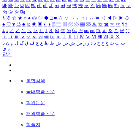
㎒
㎓
㎔
Ω
㏀
㏁
㎊
㎋
㎌
㏖
㏅
㎭
㎮
㎯
㏛
㎩
㎪
㎫
㎬
㏝
㏐
㏓
㏃
㏉
㏜
㏆
§
※
☆
★
○
●
◎
◇
◆
□
■
△
▽
→
←
↑
↓
↔
〓
◁
◀
▷
▶
♤
♠
♡
♥
♧
♣
⊙
◈
▣
◐
◑
▒
▤
▥
▨
▧
▦
▩
♨
☏
☎
☜
☞
¶
†
‡
↕
↗
↙
↖
↘
♭
♩
♪
♬
㉿
㈜
№
㏇
™
㏂
㏘
℡
＃
＆
＊
＠
ª
º
ⅰ
ⅱ
ⅲ
ⅳ
ⅴ
ⅵ
ⅶ
ⅷ
ⅸ
ⅹ
Ⅰ
Ⅱ
Ⅲ
Ⅳ
Ⅴ
Ⅵ
Ⅶ
Ⅷ
Ⅸ
Ⅹ
ا
ب
ت
ث
ج
ح
خ
د
ذ
ر
ز
س
ش
ص
ض
ط
ظ
ع
غ
ف
ق
ک
ل
م
ن
ه
و
ی
닫기
통합검색
국내학술논문
학위논문
해외학술논문
학술지