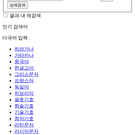
상세검색
결과 내 재검색
인기 검색어
다국어 입력
히라가나
가타카나
중국어
한글고어
그리스문자
프랑스어
독일어
히브리어
괄호기호
학술기호
기술기호
첨자기호
라틴문자
러시아문자