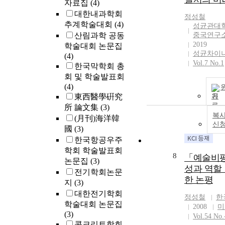
자료집
(4)
대한내과학회
정성철
추계학술대회
(4)
성균관대
산림과학 공동
중국연구
2019
학술대회 논문집
성균차이
(4)
Vol.7 No.1
한국막학회 총
회 및 학술발표회
(4)
東西醫學硏究
기
所 論文集
(3)
복사
(月刊)海洋韓
신
國
(3)
한국항공우주
학회 학술발표회
8
「예술비평
논문집
(3)
성과 역할
전기학회논문
한 논평
지
(3)
대한전기학회
정성철
한
학술대회 논문집
2008
미
(3)
Vol.54 No.
콘크리트학회