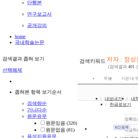
단행본
연구보고서
공개강의
home
국내학술논문
저자 : 정성
검색결과 좁혀 보기
검색키워드
(검색결과
401
선택해제
무료
기관 내 
좁혀본 항목 보기순서
내보내기
내
검색량순
한글로보기
가나다순
원문유무
정확도
원문있음
(320)
원문없음
(81)
내림차
음성지원유무