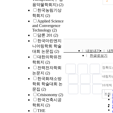
2
용약물학회지)
(2)
한국농림기상
학회지
(2)
Applied Science
and Convergence
Technology
(2)
담론 201
(2)
한국마린엔지
니어링학회 학술
내보내기
내
대회 논문집
(2)
한글로보기
대한의학유전
학회지
(2)
전력전자학회
정확도
논문지
(2)
내림차
한국화재소방
학회 학술대회 논
10개씩
문집
(2)
조회
Crisisonomy
(2)
한국건축시공
학회지
(2)
THE