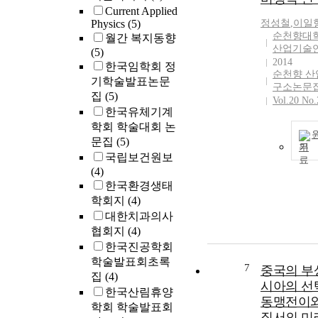
Current Applied
Physics
(5)
정성철
,
이일
순천향대
월간 복지동향
산업기술
(5)
2014
한국임학회 정
순천향 
기학술발표논문
구소논문
집
(5)
Vol.20 No.
한국유체기계
학회 학술대회 논
문집
(5)
기
국립보건원보
(4)
한국환경생태
학회지
(4)
대한치과의사
협회지
(4)
한국진공학회
학술발표회초록
7
중국의 부
집
(4)
시아의 선
한국산림휴양
동맹전이와
학회 학술발표회
질서의 미