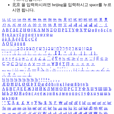
北京 을 입력하시려면
beijing
을 입력하시고 space를 누르
시면 됩니다.
ㅥ
ㅦ
ㅧ
ㅨ
ㅩ
ㅪ
ㅫ
ㅬ
ㅭ
ㅮ
ㅯ
ㅰ
ㅱ
ㅲ
ㅳ
ㅴ
ㅵ
ㅶ
ㅷ
ㅸ
ㅹ
ㅺ
ㅻ
ㅼ
ㅽ
ㅾ
ㅿ
ㆀ
ㆁ
ㆂ
ㆃ
ㆄ
ㆅ
ㆆ
ㆇ
ㆈ
ㆉ
ㆊ
ㆋ
ㆌ
ㆍ
ㆎ
Α
Β
Γ
Δ
Ε
Ζ
Η
Θ
Ι
Κ
Λ
Μ
Ν
Ξ
Ο
Π
Ρ
Σ
Τ
Υ
Φ
Χ
Ψ
Ω
α
β
γ
δ
ε
ζ
η
θ
ι
κ
λ
μ
ν
ξ
ο
π
ρ
σ
τ
υ
φ
χ
ψ
ω
á
à
Á
À
é
è
É
È
ç
Ç
ê
Ä
Ö
Ü
ä
ö
ü
ß
ְ
ֳ
ֲ
ֱ
ָ
ַ
ֵ
ֶ
ִ
ֹ
ּ
ֻ
ׂ
ׁ
ּ
ב
ה
נ
מ
צ
ת
ץ
ש
ד
ג
כ
ע
י
ח
ל
ך
ף
ק
ר
א
ט
ו
ן
ם
פ
‘
’
“
”
〔
〕
〈
〉
「
」
『
』
【
】
＂
（
）
［
］
｛
｝
±
×
÷
≠
≤
≥
∞
∴
♂
♀
∠
⊥
⌒
∂
∇
≡
≒
≪
≫
√
∽
∝
∵
∫
∬
∈
∋
⊆
⊇
⊂
⊃
∪
∩
∧
∨
￢
⇒
⇔
∀
∃
∮
∑
∏
＋
－
＜
＝
＞
、
。
·
‥
…
¨
〃
―
∥
＼
∼
´
～
ˇ
˘
˝
˚
˙
¸
˛
¡
¿
ː
！
＇
，
．
／
：
；
？
＾
＿
｀
｜
½
⅓
⅔
¼
¾
⅛
⅜
⅝
⅞
¹
²
³
⁴
ⁿ
₁
₂
₃
₄
Æ
Ð
Ħ
Ĳ
Ł
Ø
Œ
Þ
Ŧ
Ŋ
æ
đ
ð
ħ
ı
ĳ
ĸ
ŀ
ł
ø
œ
ß
þ
ŧ
ŋ
ŉ
А
Б
В
Г
Д
Е
Ё
Ж
З
И
Й
К
Л
М
Н
О
П
Р
С
Т
У
Ф
Х
Ц
Ч
Ш
Щ
Ъ
Ы
Ь
Э
Ю
Я
а
б
в
г
д
е
ё
ж
з
и
й
к
л
м
н
о
п
р
с
т
у
ф
х
ц
ч
ш
щ
ъ
ы
ь
э
ю
я
′
″
℃
Å
￠
￡
￥
¤
℉
‰
＄
％
Ｆ
￦
㎕
㎖
㎗
ℓ
㎘
㏄
㎣
㎤
㎥
㎦
㎙
㎚
㎛
㎜
㎝
㎞
㎟
㎠
㎡
㎢
㏊
㎍
㎎
㎏
㏏
㎈
㎉
㏈
㎧
㎨
㎰
㎱
㎲
㎳
㎴
㎵
㎶
㎷
㎸
㎹
㎀
㎁
㎂
㎃
㎄
㎺
㎻
㎽
㎾
㎿
㎐
㎑