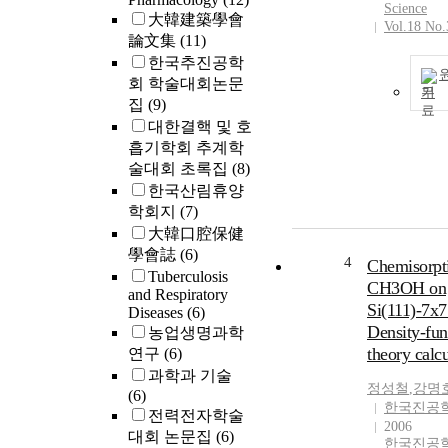
Science
大韓建築學會
Vol.18 No.
論文集
(11)
한국추진공학
회 학술대회논문
기
집
(9)
대한결핵 및 호
흡기학회 추계학
술대회 초록집
(8)
한국산림휴양
학회지
(7)
大韓口腔保健
學會誌
(6)
4
Chemisorpt
Tuberculosis
CH3OH on
and Respiratory
Si(111)-7x7
Diseases
(6)
Density-fun
농업생명과학
theory calcu
연구
(6)
과학과 기술
정성철
,
강명
(6)
한국진공
전력전자학술
2006
대회 논문집
(6)
한국진공