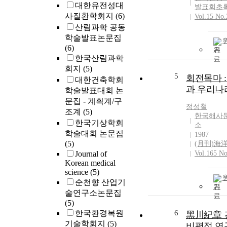
대한유전성대
발표회초
사질환학회지
(6)
Vol.15 No.
산림과학 공동
학술발표논문집
(6)
기
한국산림과학
회지
(5)
5
회전목마 
대한건축학회
과 우리나
학술발표대회 논
문집 - 계획계/구
정성철
조계
(5)
한국해사
한국기상학회
소
학술대회 논문집
1987
(5)
(月刊)海
Journal of
Vol.165 No
Korean medical
science
(5)
순천향 산업기
기
술연구소논문집
(5)
한국환경복원
6
黑川紀章 
기술학회지
(5)
비평적 연