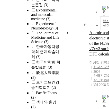
논문집
(3)
Experimental
기
and molecular
medicine
(3)
복사
Experimental
9
신
Neurobiology
(3)
Atomic and
The Journal of
Medicine and Life
electronic s
Science
(3)
of the Pb/Si
한국자동차공
√7x√3 surfa
학회 춘계학술대
DFT calcula
회
(3)
한국막학회 학
정성철
,
강명
술발표회
(3)
한국진공
2008
慶北大農學誌
한국진공
(2)
발표회초
보건교육건강
Vol.2008 N
증진학회지
(2)
Pacific Focus
(2)
기
생태와 환경
(2)