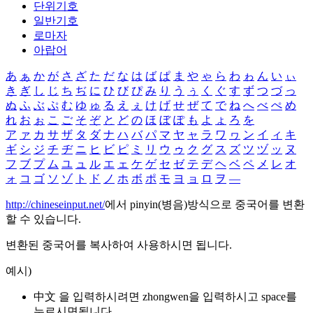
단위기호
일반기호
로마자
아랍어
あ
ぁ
か
が
さ
ざ
た
だ
な
は
ば
ぱ
ま
や
ゃ
ら
わ
ゎ
ん
い
ぃ
き
ぎ
し
じ
ち
ぢ
に
ひ
び
ぴ
み
り
う
ぅ
く
ぐ
す
ず
つ
づ
っ
ぬ
ふ
ぶ
ぷ
む
ゆ
ゅ
る
え
ぇ
け
げ
せ
ぜ
て
で
ね
へ
べ
ぺ
め
れ
お
ぉ
こ
ご
そ
ぞ
と
ど
の
ほ
ぼ
ぽ
も
よ
ょ
ろ
を
ア
ァ
カ
サ
ザ
タ
ダ
ナ
ハ
バ
パ
マ
ヤ
ャ
ラ
ワ
ヮ
ン
イ
ィ
キ
ギ
シ
ジ
チ
ヂ
ニ
ヒ
ビ
ピ
ミ
リ
ウ
ゥ
ク
グ
ス
ズ
ツ
ヅ
ッ
ヌ
フ
ブ
プ
ム
ユ
ュ
ル
エ
ェ
ケ
ゲ
セ
ゼ
テ
デ
ヘ
ベ
ペ
メ
レ
オ
ォ
コ
ゴ
ソ
ゾ
ト
ド
ノ
ホ
ボ
ポ
モ
ヨ
ョ
ロ
ヲ
―
http://chineseinput.net/
에서 pinyin(병음)방식으로 중국어를 변환
할 수 있습니다.
변환된 중국어를 복사하여 사용하시면 됩니다.
예시)
中文 을 입력하시려면
zhongwen
을 입력하시고 space를
누르시면됩니다.