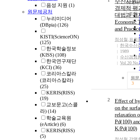
1
수산자원
10개씩
음성 지원
(1)
경제적 평가
원문제공처
조회
대법과 경
누리미디어
Economic 
(DBpia)
(126)
and Practic
KISTI(ScienceON)
정성철
,
표희
(125)
한국수산
한국학술정보
1989
(KISS)
(108)
수산경영
한국연구재단
Vol.20 No.
(KCI)
(36)
코리아스칼라
원문
(코리아스칼라)
3
(25)
KERIS(RISS)
(19)
2
Effect of h
교보문고(스콜
on the surf
라)
(14)
relaxation o
학술교육원
Pd(100) an
(eArticle)
(6)
K/Pd(100)
KERIS(RISS)
(5)
정성철
,
강명