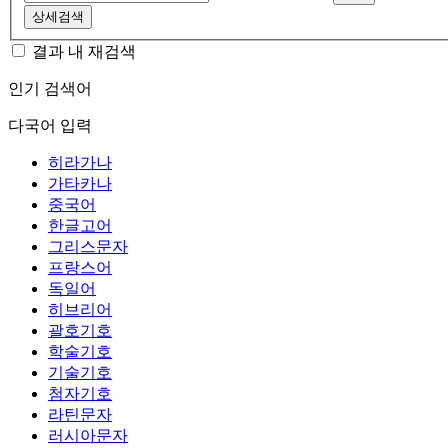
상세검색
결과 내 재검색
인기 검색어
다국어 입력
히라가나
가타카나
중국어
한글고어
그리스문자
프랑스어
독일어
히브리어
괄호기호
학술기호
기술기호
첨자기호
라틴문자
러시아문자