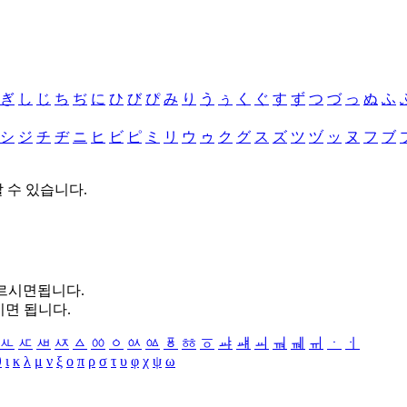
ぎ
し
じ
ち
ぢ
に
ひ
び
ぴ
み
り
う
ぅ
く
ぐ
す
ず
つ
づ
っ
ぬ
ふ
シ
ジ
チ
ヂ
ニ
ヒ
ビ
ピ
ミ
リ
ウ
ゥ
ク
グ
ス
ズ
ツ
ヅ
ッ
ヌ
フ
ブ
할 수 있습니다.
누르시면됩니다.
시면 됩니다.
ㅻ
ㅼ
ㅽ
ㅾ
ㅿ
ㆀ
ㆁ
ㆂ
ㆃ
ㆄ
ㆅ
ㆆ
ㆇ
ㆈ
ㆉ
ㆊ
ㆋ
ㆌ
ㆍ
ㆎ
θ
ι
κ
λ
μ
ν
ξ
ο
π
ρ
σ
τ
υ
φ
χ
ψ
ω