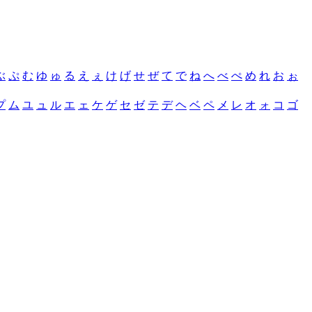
ぶ
ぷ
む
ゆ
ゅ
る
え
ぇ
け
げ
せ
ぜ
て
で
ね
へ
べ
ぺ
め
れ
お
ぉ
プ
ム
ユ
ュ
ル
エ
ェ
ケ
ゲ
セ
ゼ
テ
デ
ヘ
ベ
ペ
メ
レ
オ
ォ
コ
ゴ