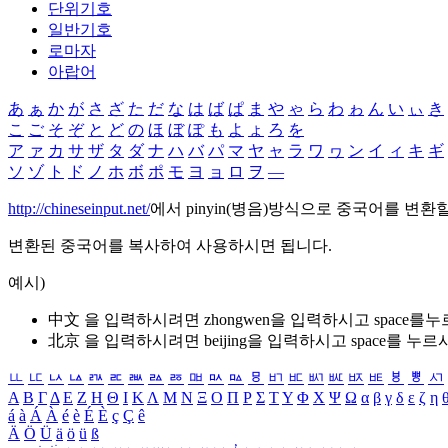
단위기호
일반기호
로마자
아랍어
あ
ぁ
か
が
さ
ざ
た
だ
な
は
ば
ぱ
ま
や
ゃ
ら
わ
ゎ
ん
い
ぃ
き
こ
ご
そ
ぞ
と
ど
の
ほ
ぼ
ぽ
も
よ
ょ
ろ
を
ア
ァ
カ
サ
ザ
タ
ダ
ナ
ハ
バ
パ
マ
ヤ
ャ
ラ
ワ
ヮ
ン
イ
ィ
キ
ギ
ソ
ゾ
ト
ド
ノ
ホ
ボ
ポ
モ
ヨ
ョ
ロ
ヲ
―
http://chineseinput.net/
에서 pinyin(병음)방식으로 중국어를 변환
변환된 중국어를 복사하여 사용하시면 됩니다.
예시)
中文 을 입력하시려면
zhongwen
을 입력하시고 space를
北京 을 입력하시려면
beijing
을 입력하시고 space를 누르
ㅥ
ㅦ
ㅧ
ㅨ
ㅩ
ㅪ
ㅫ
ㅬ
ㅭ
ㅮ
ㅯ
ㅰ
ㅱ
ㅲ
ㅳ
ㅴ
ㅵ
ㅶ
ㅷ
ㅸ
ㅹ
ㅺ
Α
Β
Γ
Δ
Ε
Ζ
Η
Θ
Ι
Κ
Λ
Μ
Ν
Ξ
Ο
Π
Ρ
Σ
Τ
Υ
Φ
Χ
Ψ
Ω
α
β
γ
δ
ε
ζ
η
á
à
Á
À
é
è
É
È
ç
Ç
ê
Ä
Ö
Ü
ä
ö
ü
ß