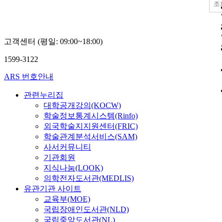
다류 중 생육
조
들의 과량섭취
았으며 유해성
함량도 낮게 
고객센터 (평일: 09:00~18:00)
나 유금속의 
자차에서 Pb이 
1599-3122
물기준, 애하
건고물기준으로
ARS 번호안내
나타났고 As
마차에서 3.g
관련누리집
되었다. 다류
대학공개강의(KOCW)
전에 따라 4그
학술정보통계시스템(Rinfo)
추굴차, 분말
외국학술지지원센터(FRIC)
나누어 비교 
학술관계분석서비스(SAM)
침출차에서 Al, Z
사서커뮤니티
둥좌 함량이 
기관회원
해 유의성 있
지식나눔(LOOK)
나타났다. 수
의학전자도서관(MEDLIS)
산침출차의 
유관기관 사이트
비교결롸는 A
교육부(MOE)
제픔보다 수입
국립장애인도서관(NLD)
균1.5배 높았
국립중앙도서관(NL)
2.6배 높게 