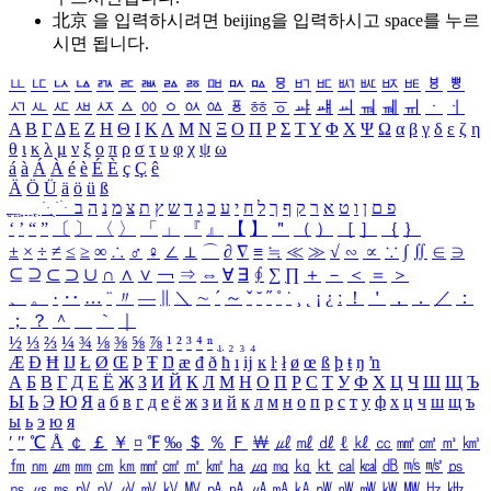
北京 을 입력하시려면
beijing
을 입력하시고 space를 누르
시면 됩니다.
ㅥ
ㅦ
ㅧ
ㅨ
ㅩ
ㅪ
ㅫ
ㅬ
ㅭ
ㅮ
ㅯ
ㅰ
ㅱ
ㅲ
ㅳ
ㅴ
ㅵ
ㅶ
ㅷ
ㅸ
ㅹ
ㅺ
ㅻ
ㅼ
ㅽ
ㅾ
ㅿ
ㆀ
ㆁ
ㆂ
ㆃ
ㆄ
ㆅ
ㆆ
ㆇ
ㆈ
ㆉ
ㆊ
ㆋ
ㆌ
ㆍ
ㆎ
Α
Β
Γ
Δ
Ε
Ζ
Η
Θ
Ι
Κ
Λ
Μ
Ν
Ξ
Ο
Π
Ρ
Σ
Τ
Υ
Φ
Χ
Ψ
Ω
α
β
γ
δ
ε
ζ
η
θ
ι
κ
λ
μ
ν
ξ
ο
π
ρ
σ
τ
υ
φ
χ
ψ
ω
á
à
Á
À
é
è
É
È
ç
Ç
ê
Ä
Ö
Ü
ä
ö
ü
ß
ְ
ֳ
ֲ
ֱ
ָ
ַ
ֵ
ֶ
ִ
ֹ
ּ
ֻ
ׂ
ׁ
ּ
ב
ה
נ
מ
צ
ת
ץ
ש
ד
ג
כ
ע
י
ח
ל
ך
ף
ק
ר
א
ט
ו
ן
ם
פ
‘
’
“
”
〔
〕
〈
〉
「
」
『
』
【
】
＂
（
）
［
］
｛
｝
±
×
÷
≠
≤
≥
∞
∴
♂
♀
∠
⊥
⌒
∂
∇
≡
≒
≪
≫
√
∽
∝
∵
∫
∬
∈
∋
⊆
⊇
⊂
⊃
∪
∩
∧
∨
￢
⇒
⇔
∀
∃
∮
∑
∏
＋
－
＜
＝
＞
、
。
·
‥
…
¨
〃
―
∥
＼
∼
´
～
ˇ
˘
˝
˚
˙
¸
˛
¡
¿
ː
！
＇
，
．
／
：
；
？
＾
＿
｀
｜
½
⅓
⅔
¼
¾
⅛
⅜
⅝
⅞
¹
²
³
⁴
ⁿ
₁
₂
₃
₄
Æ
Ð
Ħ
Ĳ
Ł
Ø
Œ
Þ
Ŧ
Ŋ
æ
đ
ð
ħ
ı
ĳ
ĸ
ŀ
ł
ø
œ
ß
þ
ŧ
ŋ
ŉ
А
Б
В
Г
Д
Е
Ё
Ж
З
И
Й
К
Л
М
Н
О
П
Р
С
Т
У
Ф
Х
Ц
Ч
Ш
Щ
Ъ
Ы
Ь
Э
Ю
Я
а
б
в
г
д
е
ё
ж
з
и
й
к
л
м
н
о
п
р
с
т
у
ф
х
ц
ч
ш
щ
ъ
ы
ь
э
ю
я
′
″
℃
Å
￠
￡
￥
¤
℉
‰
＄
％
Ｆ
￦
㎕
㎖
㎗
ℓ
㎘
㏄
㎣
㎤
㎥
㎦
㎙
㎚
㎛
㎜
㎝
㎞
㎟
㎠
㎡
㎢
㏊
㎍
㎎
㎏
㏏
㎈
㎉
㏈
㎧
㎨
㎰
㎱
㎲
㎳
㎴
㎵
㎶
㎷
㎸
㎹
㎀
㎁
㎂
㎃
㎄
㎺
㎻
㎽
㎾
㎿
㎐
㎑