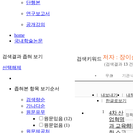
단행본
연구보고서
공개강의
home
국내학술논문
저자 : 장이
검색결과 좁혀 보기
검색키워드
(검색결과
13
건
선택해제
무료
기관 
좁혀본 항목 보기순서
내보내기
내
검색량순
한글로보기
가나다순
1
원문유무
4차 산
정
원문있음
(12)
업혁명
원문없음
(1)
과 교육의
내림
원문제공처
한 소고