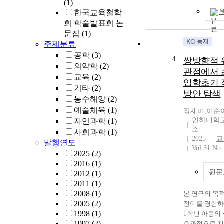
(1)
한국교육철학
회 학술발표회 논
문집
(1)
주제분류
공학
(3)
4
쌍방향적 
의약학
(2)
관점에서 
교육
(2)
입학초기 
기타
(2)
방안 탐색
농수해양
(2)
예술체육
(1)
장
새미
,
이순
인하대학
자연과학
(1)
소
사회과학
(1)
2025
교
발행연도
Vol.31 No.
2025
(2)
2016
(1)
원문
2012
(1)
2011
(1)
2008
(1)
본 연구의 목
2005
(2)
전이를 경험하
1998
(1)
1학년 아동의
1997
(2)
효과적으로 지