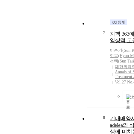
최신 개정 교
러난 유·초 
분석하고 입
동의 변천 양
균형적인 관점
교적응 지원방
7
치핵 363
였다는 데 의
임상적 고
유아 및 초등
력적인 전이 
이순
기(Sun K
및 실행 연구
현묵(Hyun Mu
사한다. This st
선택(Sun Taik
early adaptati
대한외과
Annals of 
methods from a
Treatment 
elementary sc
Vol.27 No.
continuity per
effectively sup
school adaptati
graders experi
ecological tran
analyzed the m
8
기내배양시 D
and kindergart
adelea의
school linkage
생에 미치
the 2019 Revi