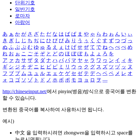
단위기호
일반기호
로마자
아랍어
あ
ぁ
か
が
さ
ざ
た
だ
な
は
ば
ぱ
ま
や
ゃ
ら
わ
ゎ
ん
い
ぃ
き
ぎ
し
じ
ち
ぢ
に
ひ
び
ぴ
み
り
う
ぅ
く
ぐ
す
ず
つ
づ
っ
ぬ
ふ
ぶ
ぷ
む
ゆ
ゅ
る
え
ぇ
け
げ
せ
ぜ
て
で
ね
へ
べ
ぺ
め
れ
お
ぉ
こ
ご
そ
ぞ
と
ど
の
ほ
ぼ
ぽ
も
よ
ょ
ろ
を
ア
ァ
カ
サ
ザ
タ
ダ
ナ
ハ
バ
パ
マ
ヤ
ャ
ラ
ワ
ヮ
ン
イ
ィ
キ
ギ
シ
ジ
チ
ヂ
ニ
ヒ
ビ
ピ
ミ
リ
ウ
ゥ
ク
グ
ス
ズ
ツ
ヅ
ッ
ヌ
フ
ブ
プ
ム
ユ
ュ
ル
エ
ェ
ケ
ゲ
セ
ゼ
テ
デ
ヘ
ベ
ペ
メ
レ
オ
ォ
コ
ゴ
ソ
ゾ
ト
ド
ノ
ホ
ボ
ポ
モ
ヨ
ョ
ロ
ヲ
―
http://chineseinput.net/
에서 pinyin(병음)방식으로 중국어를 변환
할 수 있습니다.
변환된 중국어를 복사하여 사용하시면 됩니다.
예시)
中文 을 입력하시려면
zhongwen
을 입력하시고 space를
누르시면됩니다.