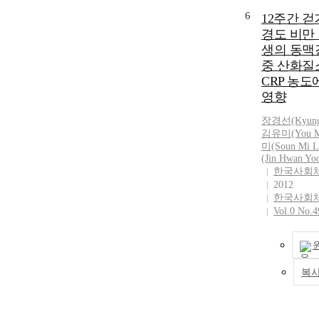
반 국가교육과
6
12주간 걷
련된 입학초기
경도 비만
기본목표는 일
생의 동맥
지되어온 반면
중 산화질소
화, 강조점의 변
계성 강화의 
CRP 농도
서 변화를 거
영향
인하였다. 따라
장
경선(Kyung 
계적 입학초기
김유미(You M
성공적으로 실
미(Soun Mi L
서는 먼저 아
(Jin Hwan Yo
학교적응의 
한국사회
하고 새로운 
2012
생활에 대한 
한국사회
질 수 있도록
Vol.0 No.4
안정화 및 관
되어야한다. 
기 적응교육 
중심 교육 활
복
습 교육 활동,
기초학습기능중
동을 제안하였