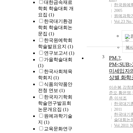
대한금속재료
한국원예학
학회 학술대회 개
2005
요집
(1)
원예과학
한국대기환경
Vol.23 N
학회 학술대회논
문집
(1)
한국원예학회
학술발표요지
(1)
복
연구보고서
(1)
3
PM₁?,
가을학술대회
PM<SUB>2
(1)
미세입자의
한국사회체육
상별 화학
학회지
(1)
식품의약품안
이순
봉
,
강창
전청 연보
(1)
준오
,
황은영
,
한국자기학회
춘
,
이석조
학술연구발표회
한국대기
논문개요집
(1)
2011
한국대기
원예과학기술
술대회논
지
(1)
Vol.2011 
교육문화연구