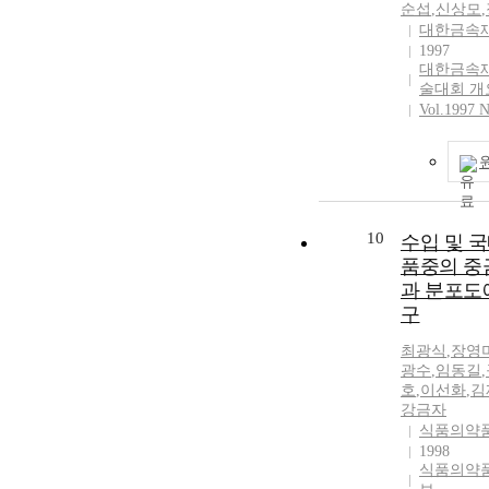
adaptation acti
순섭
,
신상모
,
evolved throu
대한금속
1997
decentralizatio
대한금속
emphases, and 
술대회 개
kindergarten-e
Vol.1997 N
school linkage
prioritizing p
stabilization a
relationship s
recommend pla
activities, soc
10
수입 및 
learning, and 
품중의 중
basic learning 
과 분포도
effective early
구
education. Thi
analyzed the k
최광식
,
장
영
elementary sch
광수
,
임동길
,
elements in the
호
,
이선화
,
김
national curri
강금자
the evolutionar
식품의약
early school a
1998
activities, and
식품의약
support measure