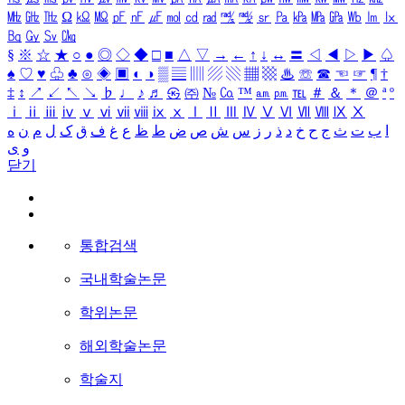
㎒
㎓
㎔
Ω
㏀
㏁
㎊
㎋
㎌
㏖
㏅
㎭
㎮
㎯
㏛
㎩
㎪
㎫
㎬
㏝
㏐
㏓
㏃
㏉
㏜
㏆
§
※
☆
★
○
●
◎
◇
◆
□
■
△
▽
→
←
↑
↓
↔
〓
◁
◀
▷
▶
♤
♠
♡
♥
♧
♣
⊙
◈
▣
◐
◑
▒
▤
▥
▨
▧
▦
▩
♨
☏
☎
☜
☞
¶
†
‡
↕
↗
↙
↖
↘
♭
♩
♪
♬
㉿
㈜
№
㏇
™
㏂
㏘
℡
＃
＆
＊
＠
ª
º
ⅰ
ⅱ
ⅲ
ⅳ
ⅴ
ⅵ
ⅶ
ⅷ
ⅸ
ⅹ
Ⅰ
Ⅱ
Ⅲ
Ⅳ
Ⅴ
Ⅵ
Ⅶ
Ⅷ
Ⅸ
Ⅹ
ا
ب
ت
ث
ج
ح
خ
د
ذ
ر
ز
س
ش
ص
ض
ط
ظ
ع
غ
ف
ق
ک
ل
م
ن
ه
و
ی
닫기
통합검색
국내학술논문
학위논문
해외학술논문
학술지