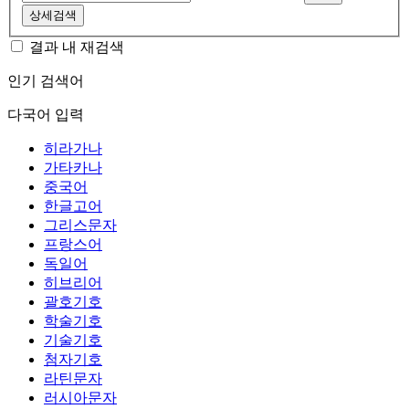
상세검색
결과 내 재검색
인기 검색어
다국어 입력
히라가나
가타카나
중국어
한글고어
그리스문자
프랑스어
독일어
히브리어
괄호기호
학술기호
기술기호
첨자기호
라틴문자
러시아문자