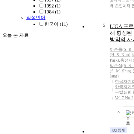
1992
(1)
유·초연계적 
1984
(1)
기 적응교육 
작성언어
는 데 있다. 
한국어
(11)
수준의 최신 
5
LIGA 프
인 2019 개
해 형성된
오늘 본 자료
2022 개정 
박막의 자
주요 개정 내용
계적 요소를 분
이순
률(S. R. 
차 교육과정부
(H. S. Kim)
,
학초기 적응활동
Park)
,
홍성제(S.
정 교육과정에
박순섭(S. S. P
(S. M. Shin)
,
어떤 양상으로
Jang)
지를 고찰하였
한국자기
등 교육과정은
한국자기
반영된 인간상
구발표회
을 추구하며 
Vol.7 No.2
정화 및 대강
활동 및 놀이 
다양성 고려,
확대의 공통 
을 가지고 있
되었다. 또한, 