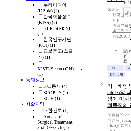
10
누리미디어
장이순
(DBpia)
(7)
조
한국교육
한국학술정보
2016
(KISS)
(2)
한국교육
KERIS(RISS)
발표회 논
(1)
Vol.2016 N
한국연구재단
(KCI)
(1)
교보문고(스콜
라)
(1)
KISTI(ScienceON)
(1)
등재정보
2
기내배양시 D
KCI등재
(4)
adelea의
SCOPUS
(1)
SCIE
(1)
생에 미치
학술지명
절물질의 
대한간호
(1)
이순
봉(Soon 
Annals of
장
영득(Young
Surgical Treatment
Chang)
,
이철희(
and Research
(1)
Lee)