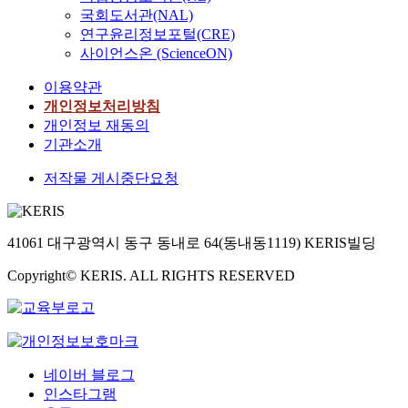
침출차(홍차,
국회도서관(NAL)
차)의 침출시간
연구윤리정보포털(CRE)
유리량은 실
사이언스온 (ScienceON)
90~95℃물로 
이용약관
간 침출시 평균 2
유리되어 일일
개인정보처리방침
교시 실제 섭
개인정보 재동의
은 것으로 나타
기관소개
order to confir
저작물 게시중단요청
and offer the g
restriction on 
in tea products
of Al, Cr, Ni, C
41061 대구광역시 동구 동내로 64(동내동1119) KERIS빌딩
Cd, Pb and Hg
measured witIL
Copyright© KERIS. ALL RIGHTS RESERVED
IHASSand a me
analyzer. It wa
that tile averag
harmful metal 
Pb, Cd,Hg) and
네이버 블로그
essentiat metal
인스타그램
Ni, Cu, Zn, Se)