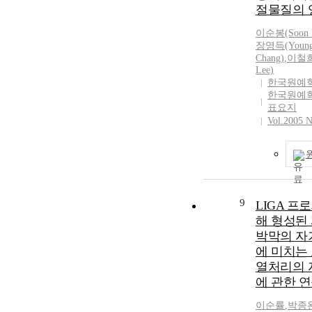
절물질의 
Curriculum an
Revised Eleme
이순
봉(Soon 
Education Cur
장
영득(Young
examined the e
Chang)
,
이철희(
early adaptatio
Lee)
from their intr
한국원예
the fourth curr
한국원예
표요지
2022 revised c
Vol.2005 
The analysis r
both kindergar
elementary ed
curricula purs
goals reflectin
competencies, 
9
LIGA 프
common charact
해 형성된
optimizing con
emphasizing le
박막의 자
centered activi
에 미치는
considering fie
열처리의 
and expanding
에 관한 
autonomy. The
confirmed that
이순
률
,
박종