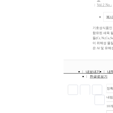
보
school adaptat
Vol.2 No.-
balanced persp
highlights the 
복사
collaborative t
programs betw
기호성식품인
kindergartens 
함유된 새육 
elementary ed
들(Cr, Ni,Cu,
institutions.
이 위해성 물
은 Al 및 유해
Pb,Cd, As)
의 금속원소으
하엿다.생육 
들은 과량 섭
내보내기
내
Al의 겨우는
한글로보기
야에 대한 데
성 금속드르이
염도를 확인하
정
ㄴ다류제품의 
내림
준규격설정의
제시하고자 하
10
제품별 비교분