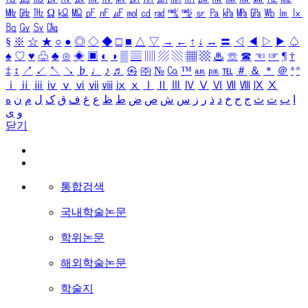
㎒
㎓
㎔
Ω
㏀
㏁
㎊
㎋
㎌
㏖
㏅
㎭
㎮
㎯
㏛
㎩
㎪
㎫
㎬
㏝
㏐
㏓
㏃
㏉
㏜
㏆
§
※
☆
★
○
●
◎
◇
◆
□
■
△
▽
→
←
↑
↓
↔
〓
◁
◀
▷
▶
♤
♠
♡
♥
♧
♣
⊙
◈
▣
◐
◑
▒
▤
▥
▨
▧
▦
▩
♨
☏
☎
☜
☞
¶
†
‡
↕
↗
↙
↖
↘
♭
♩
♪
♬
㉿
㈜
№
㏇
™
㏂
㏘
℡
＃
＆
＊
＠
ª
º
ⅰ
ⅱ
ⅲ
ⅳ
ⅴ
ⅵ
ⅶ
ⅷ
ⅸ
ⅹ
Ⅰ
Ⅱ
Ⅲ
Ⅳ
Ⅴ
Ⅵ
Ⅶ
Ⅷ
Ⅸ
Ⅹ
ا
ب
ت
ث
ج
ح
خ
د
ذ
ر
ز
س
ش
ص
ض
ط
ظ
ع
غ
ف
ق
ک
ل
م
ن
ه
و
ی
닫기
통합검색
국내학술논문
학위논문
해외학술논문
학술지