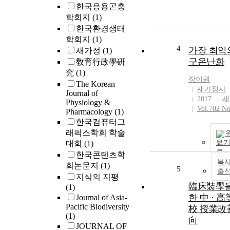
한국응용곤충
well as adults 
used for these
학회지
(1)
experiments. I
한국환경생태
light/dark choi
학회지
(1)
orientation of 
4
가장 최악
새가정
(1)
delicatula was
구온난화
敎育行政學硏
bimodal betwe
究
(1)
white light an
장이권
The Korean
darkness, for al
새가정사
Journal of
stages and bot
2017
새
Physiology &
sexes. In a cho
Vol.702 No
Pharmacology
(1)
UV (395–410 
한국컴퓨터그
wavelengths) v
래픽스학회 학술
white light, L.
보
대회
(1)
delicatula of b
한국콘텐츠학
sexes and all s
복사
회논문지
(1)
5
preferred the 
출
지식의 지평
light. In the co
臨床裝學을
(1)
preference
한 中 · 
Journal of Asia-
experiment wh
Pacific Biodiversity
校 授業改
insects had a c
(1)
向
of four colors i
JOURNAL OF