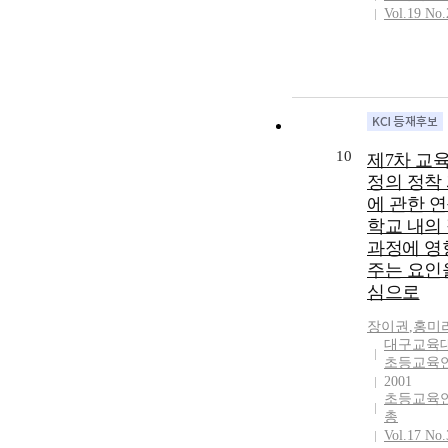
Vol.19 No.
10
제7차 교
정의 정착
에 관한 연
학교 내의
과정에 영
주는 요인
심으로
장이권
,
홍미
대구교육
초등교육
2001
초등교육
총
Vol.17 No.