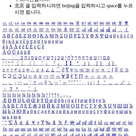
北京 을 입력하시려면
beijing
을 입력하시고 space를 누르
시면 됩니다.
ㅥ
ㅦ
ㅧ
ㅨ
ㅩ
ㅪ
ㅫ
ㅬ
ㅭ
ㅮ
ㅯ
ㅰ
ㅱ
ㅲ
ㅳ
ㅴ
ㅵ
ㅶ
ㅷ
ㅸ
ㅹ
ㅺ
ㅻ
ㅼ
ㅽ
ㅾ
ㅿ
ㆀ
ㆁ
ㆂ
ㆃ
ㆄ
ㆅ
ㆆ
ㆇ
ㆈ
ㆉ
ㆊ
ㆋ
ㆌ
ㆍ
ㆎ
Α
Β
Γ
Δ
Ε
Ζ
Η
Θ
Ι
Κ
Λ
Μ
Ν
Ξ
Ο
Π
Ρ
Σ
Τ
Υ
Φ
Χ
Ψ
Ω
α
β
γ
δ
ε
ζ
η
θ
ι
κ
λ
μ
ν
ξ
ο
π
ρ
σ
τ
υ
φ
χ
ψ
ω
á
à
Á
À
é
è
É
È
ç
Ç
ê
Ä
Ö
Ü
ä
ö
ü
ß
ְ
ֳ
ֲ
ֱ
ָ
ַ
ֵ
ֶ
ִ
ֹ
ּ
ֻ
ׂ
ׁ
ּ
ב
ה
נ
מ
צ
ת
ץ
ש
ד
ג
כ
ע
י
ח
ל
ך
ף
ק
ר
א
ט
ו
ן
ם
פ
‘
’
“
”
〔
〕
〈
〉
「
」
『
』
【
】
＂
（
）
［
］
｛
｝
±
×
÷
≠
≤
≥
∞
∴
♂
♀
∠
⊥
⌒
∂
∇
≡
≒
≪
≫
√
∽
∝
∵
∫
∬
∈
∋
⊆
⊇
⊂
⊃
∪
∩
∧
∨
￢
⇒
⇔
∀
∃
∮
∑
∏
＋
－
＜
＝
＞
、
。
·
‥
…
¨
〃
―
∥
＼
∼
´
～
ˇ
˘
˝
˚
˙
¸
˛
¡
¿
ː
！
＇
，
．
／
：
；
？
＾
＿
｀
｜
½
⅓
⅔
¼
¾
⅛
⅜
⅝
⅞
¹
²
³
⁴
ⁿ
₁
₂
₃
₄
Æ
Ð
Ħ
Ĳ
Ł
Ø
Œ
Þ
Ŧ
Ŋ
æ
đ
ð
ħ
ı
ĳ
ĸ
ŀ
ł
ø
œ
ß
þ
ŧ
ŋ
ŉ
А
Б
В
Г
Д
Е
Ё
Ж
З
И
Й
К
Л
М
Н
О
П
Р
С
Т
У
Ф
Х
Ц
Ч
Ш
Щ
Ъ
Ы
Ь
Э
Ю
Я
а
б
в
г
д
е
ё
ж
з
и
й
к
л
м
н
о
п
р
с
т
у
ф
х
ц
ч
ш
щ
ъ
ы
ь
э
ю
я
′
″
℃
Å
￠
￡
￥
¤
℉
‰
＄
％
Ｆ
￦
㎕
㎖
㎗
ℓ
㎘
㏄
㎣
㎤
㎥
㎦
㎙
㎚
㎛
㎜
㎝
㎞
㎟
㎠
㎡
㎢
㏊
㎍
㎎
㎏
㏏
㎈
㎉
㏈
㎧
㎨
㎰
㎱
㎲
㎳
㎴
㎵
㎶
㎷
㎸
㎹
㎀
㎁
㎂
㎃
㎄
㎺
㎻
㎽
㎾
㎿
㎐
㎑