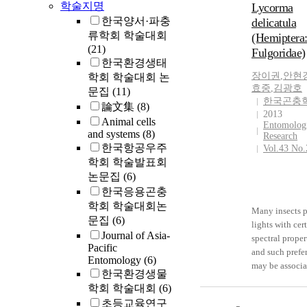
학술지명
Lycorma
한국양서·파충
delicatula
류학회 학술대회
(Hemiptera
(21)
Fulgoridae)
한국환경생태
장이권
,
안현
학회 학술대회 논
효중
,
김광호
문집
(11)
한국곤충
論文集
(8)
2013
Animal cells
Entomologi
and systems
(8)
Research
한국항공우주
Vol.43 No.
학회 학술발표회
논문집
(6)
한국응용곤충
학회 학술대회논
Many insects p
문집
(6)
lights with cer
Journal of Asia-
spectral proper
Pacific
and such prefe
Entomology
(6)
may be associa
한국환경생물
with behaviora
학회 학술대회
(6)
contexts such 
초등교육연구
mating, host f