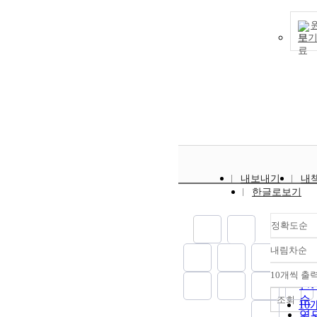
보
내보내기
내
한글로보기
정확도순
내림차순
정
순
10개씩 출
내
인
순
조회
10
연