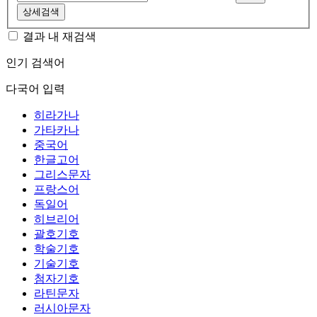
상세검색
결과 내 재검색
인기 검색어
다국어 입력
히라가나
가타카나
중국어
한글고어
그리스문자
프랑스어
독일어
히브리어
괄호기호
학술기호
기술기호
첨자기호
라틴문자
러시아문자