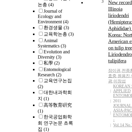
3
New record
논총
(4)
or dispersal. 
Illinoia
Journal of
delicatula
liriodendri
Ecology and
(Hemiptera:
(Hemiptera
Environment
(4)
Fulgoridae) is 
환경생물
(3)
Aphididae)
newly invasiv
교육학논총
(3)
Korea: Nor
species in Kor
Animal
American e
is spreading ra
Systematics
(3)
It is diurnal a
on tulip tree
Evolution and
rely on visual 
Liriodendr
Diversity
(3)
for orientation
tulipifera
私學
(2)
conducted a ser
Entomological
three phototax
장이권
,
전중
Research
(2)
효중
,
원용진
,
experiments to
교육연구논집
광
,
이장섭
understand spe
(2)
KOREAN 
preferences in
APPLIED
대한내과학회
delicatula: lig
ENTOMO
지
(1)
choice, UV/wh
2011
高等敎育硏究
JOURNAL
light choice, a
ASIA-PAC
(1)
color preferen
ENTOMO
한국공업화학
experiments.
-
회 연구논문 초록
Nymphs of the 
Vol.14 No.
집
(1)
and final stage