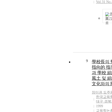
Vol.31 No.
보
9
學校長의 
指向的 指
과 學校 
風土 및 
文化와의 
장이권
,
도주
한국교육
대구·경북
1999
교육학논