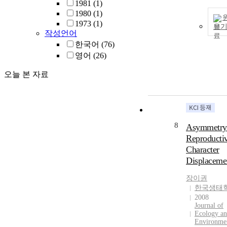
1981
(1)
1980
(1)
1973
(1)
보
작성언어
한국어
(76)
영어
(26)
오늘 본 자료
8
Asymmetry
Reproducti
Character
Displaceme
장이권
한국생태
2008
Journal of
Ecology a
Environme