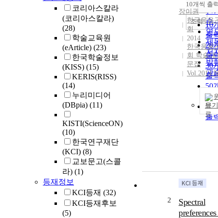
순
10개씩 출
내
코리아스칼라
인
장이권
(코리아스칼라)
한국응용
순
조회
10
(28)
회
연
출
학술교육원
2014
제
20
한국응용
(eArticle)
(23)
저
출
회 학술대
한국학술정보
발
문집
30
(KISS)
(15)
관
Vol.2014 
출
KERIS(RISS)
(14)
50
누리미디어
출
(DBpia)
(11)
보
10
출
KISTI(ScienceON)
(10)
한국연구재단
(KCI)
(8)
교보문고(스콜
라)
(1)
등재정보
KCI등재
(32)
2
Spectral
KCI등재후보
preferences
(5)