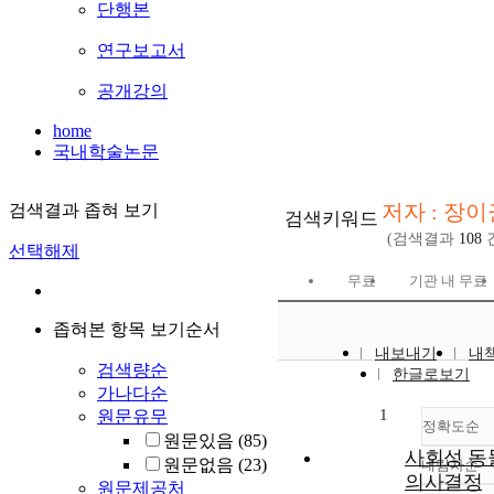
단행본
연구보고서
공개강의
home
국내학술논문
저자 : 장이
검색결과 좁혀 보기
검색키워드
(검색결과
108
선택해제
무료
기관 내 무료
좁혀본 항목 보기순서
내보내기
내
검색량순
한글로보기
가나다순
1
원문유무
정확도순
원문있음
(85)
사회성 동
원문없음
(23)
내림차순
정
의사결정
원문제공처