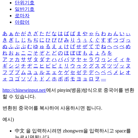
단위기호
일반기호
로마자
아랍어
あ
ぁ
か
が
さ
ざ
た
だ
な
は
ば
ぱ
ま
や
ゃ
ら
わ
ゎ
ん
い
ぃ
き
ぎ
し
じ
ち
ぢ
に
ひ
び
ぴ
み
り
う
ぅ
く
ぐ
す
ず
つ
づ
っ
ぬ
ふ
ぶ
ぷ
む
ゆ
ゅ
る
え
ぇ
け
げ
せ
ぜ
て
で
ね
へ
べ
ぺ
め
れ
お
ぉ
こ
ご
そ
ぞ
と
ど
の
ほ
ぼ
ぽ
も
よ
ょ
ろ
を
ア
ァ
カ
サ
ザ
タ
ダ
ナ
ハ
バ
パ
マ
ヤ
ャ
ラ
ワ
ヮ
ン
イ
ィ
キ
ギ
シ
ジ
チ
ヂ
ニ
ヒ
ビ
ピ
ミ
リ
ウ
ゥ
ク
グ
ス
ズ
ツ
ヅ
ッ
ヌ
フ
ブ
プ
ム
ユ
ュ
ル
エ
ェ
ケ
ゲ
セ
ゼ
テ
デ
ヘ
ベ
ペ
メ
レ
オ
ォ
コ
ゴ
ソ
ゾ
ト
ド
ノ
ホ
ボ
ポ
モ
ヨ
ョ
ロ
ヲ
―
http://chineseinput.net/
에서 pinyin(병음)방식으로 중국어를 변환
할 수 있습니다.
변환된 중국어를 복사하여 사용하시면 됩니다.
예시)
中文 을 입력하시려면
zhongwen
을 입력하시고 space를
누르시면됩니다.