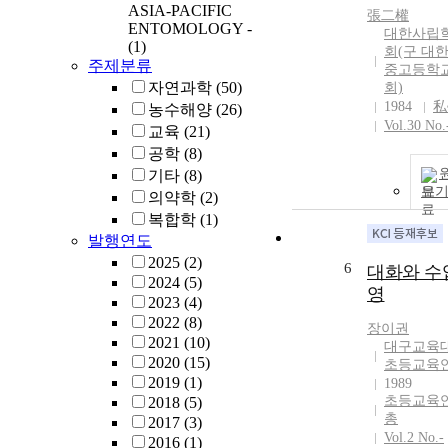
circular arena,
ASIA-PACIFIC
張二權
delicatula sta
ENTOMOLOGY -
대한사립
significantly l
(1)
회(구 대
in the blue lig
주제분류
중고등학
in white, yello
자연과학
(50)
회)
green lights. O
1984
私
농수해양
(26)
nymphs and ad
Vol.30 No.
교육
(21)
L. delicatula o
공학
(8)
toward lights 
기타
(8)
shorter wavele
보
의약학
(2)
and this orient
복합학
(1)
was consistent
발행연도
throughout all
2025
(2)
stages, regardl
6
대화와 수
2024
(5)
sex. It is neces
영
2023
(4)
investigate the
2022
(8)
behavioral con
장이권
2021
(10)
under which L
대구교육
2020
(15)
delicatula pref
초등교육
2019
(1)
UV and blue li
1989
초등교육
2018
(5)
총
2017
(3)
Vol.2 No.-
2016
(1)