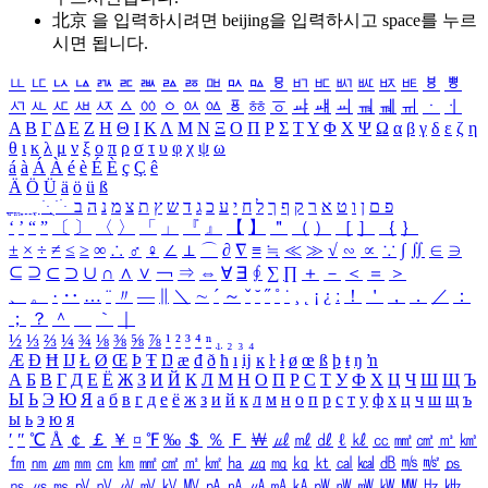
北京 을 입력하시려면
beijing
을 입력하시고 space를 누르
시면 됩니다.
ㅥ
ㅦ
ㅧ
ㅨ
ㅩ
ㅪ
ㅫ
ㅬ
ㅭ
ㅮ
ㅯ
ㅰ
ㅱ
ㅲ
ㅳ
ㅴ
ㅵ
ㅶ
ㅷ
ㅸ
ㅹ
ㅺ
ㅻ
ㅼ
ㅽ
ㅾ
ㅿ
ㆀ
ㆁ
ㆂ
ㆃ
ㆄ
ㆅ
ㆆ
ㆇ
ㆈ
ㆉ
ㆊ
ㆋ
ㆌ
ㆍ
ㆎ
Α
Β
Γ
Δ
Ε
Ζ
Η
Θ
Ι
Κ
Λ
Μ
Ν
Ξ
Ο
Π
Ρ
Σ
Τ
Υ
Φ
Χ
Ψ
Ω
α
β
γ
δ
ε
ζ
η
θ
ι
κ
λ
μ
ν
ξ
ο
π
ρ
σ
τ
υ
φ
χ
ψ
ω
á
à
Á
À
é
è
É
È
ç
Ç
ê
Ä
Ö
Ü
ä
ö
ü
ß
ְ
ֳ
ֲ
ֱ
ָ
ַ
ֵ
ֶ
ִ
ֹ
ּ
ֻ
ׂ
ׁ
ּ
ב
ה
נ
מ
צ
ת
ץ
ש
ד
ג
כ
ע
י
ח
ל
ך
ף
ק
ר
א
ט
ו
ן
ם
פ
‘
’
“
”
〔
〕
〈
〉
「
」
『
』
【
】
＂
（
）
［
］
｛
｝
±
×
÷
≠
≤
≥
∞
∴
♂
♀
∠
⊥
⌒
∂
∇
≡
≒
≪
≫
√
∽
∝
∵
∫
∬
∈
∋
⊆
⊇
⊂
⊃
∪
∩
∧
∨
￢
⇒
⇔
∀
∃
∮
∑
∏
＋
－
＜
＝
＞
、
。
·
‥
…
¨
〃
―
∥
＼
∼
´
～
ˇ
˘
˝
˚
˙
¸
˛
¡
¿
ː
！
＇
，
．
／
：
；
？
＾
＿
｀
｜
½
⅓
⅔
¼
¾
⅛
⅜
⅝
⅞
¹
²
³
⁴
ⁿ
₁
₂
₃
₄
Æ
Ð
Ħ
Ĳ
Ł
Ø
Œ
Þ
Ŧ
Ŋ
æ
đ
ð
ħ
ı
ĳ
ĸ
ŀ
ł
ø
œ
ß
þ
ŧ
ŋ
ŉ
А
Б
В
Г
Д
Е
Ё
Ж
З
И
Й
К
Л
М
Н
О
П
Р
С
Т
У
Ф
Х
Ц
Ч
Ш
Щ
Ъ
Ы
Ь
Э
Ю
Я
а
б
в
г
д
е
ё
ж
з
и
й
к
л
м
н
о
п
р
с
т
у
ф
х
ц
ч
ш
щ
ъ
ы
ь
э
ю
я
′
″
℃
Å
￠
￡
￥
¤
℉
‰
＄
％
Ｆ
￦
㎕
㎖
㎗
ℓ
㎘
㏄
㎣
㎤
㎥
㎦
㎙
㎚
㎛
㎜
㎝
㎞
㎟
㎠
㎡
㎢
㏊
㎍
㎎
㎏
㏏
㎈
㎉
㏈
㎧
㎨
㎰
㎱
㎲
㎳
㎴
㎵
㎶
㎷
㎸
㎹
㎀
㎁
㎂
㎃
㎄
㎺
㎻
㎽
㎾
㎿
㎐
㎑