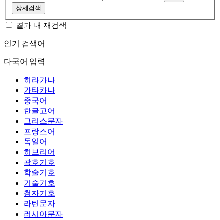
상세검색
결과 내 재검색
인기 검색어
다국어 입력
히라가나
가타카나
중국어
한글고어
그리스문자
프랑스어
독일어
히브리어
괄호기호
학술기호
기술기호
첨자기호
라틴문자
러시아문자