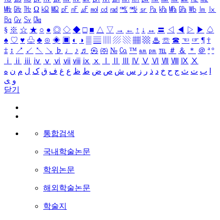
㎒
㎓
㎔
Ω
㏀
㏁
㎊
㎋
㎌
㏖
㏅
㎭
㎮
㎯
㏛
㎩
㎪
㎫
㎬
㏝
㏐
㏓
㏃
㏉
㏜
㏆
§
※
☆
★
○
●
◎
◇
◆
□
■
△
▽
→
←
↑
↓
↔
〓
◁
◀
▷
▶
♤
♠
♡
♥
♧
♣
⊙
◈
▣
◐
◑
▒
▤
▥
▨
▧
▦
▩
♨
☏
☎
☜
☞
¶
†
‡
↕
↗
↙
↖
↘
♭
♩
♪
♬
㉿
㈜
№
㏇
™
㏂
㏘
℡
＃
＆
＊
＠
ª
º
ⅰ
ⅱ
ⅲ
ⅳ
ⅴ
ⅵ
ⅶ
ⅷ
ⅸ
ⅹ
Ⅰ
Ⅱ
Ⅲ
Ⅳ
Ⅴ
Ⅵ
Ⅶ
Ⅷ
Ⅸ
Ⅹ
ا
ب
ت
ث
ج
ح
خ
د
ذ
ر
ز
س
ش
ص
ض
ط
ظ
ع
غ
ف
ق
ک
ل
م
ن
ه
و
ی
닫기
통합검색
국내학술논문
학위논문
해외학술논문
학술지