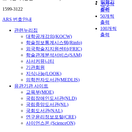
발행기
d
30개씩
r
u
관순
1599-3122
출력
s
c
50개씩
e
ARS 번호안내
a
출력
i
t
100개씩
s
관련누리집
i
출력
a
대학공개강의(KOCW)
o
k
학술정보통계시스템(Rinfo)
n
e
외국학술지지원센터(FRIC)
p
y
r
학술관계분석서비스(SAM)
p
o
사서커뮤니티
a
g
기관회원
r
r
지식나눔(LOOK)
t
a
의학전자도서관(MEDLIS)
o
m
유관기관 사이트
f
s
교육부(MOE)
t
a
국립장애인도서관(NLD)
h
t
국립중앙도서관(NL)
e
C
국회도서관(NAL)
p
h
연구윤리정보포털(CRE)
r
i
사이언스온 (ScienceON)
o
n
f
e