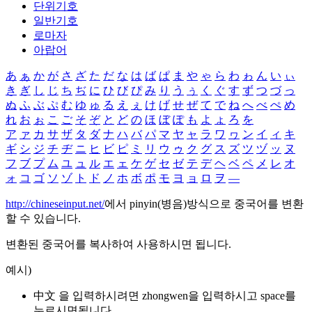
단위기호
일반기호
로마자
아랍어
あ
ぁ
か
が
さ
ざ
た
だ
な
は
ば
ぱ
ま
や
ゃ
ら
わ
ゎ
ん
い
ぃ
き
ぎ
し
じ
ち
ぢ
に
ひ
び
ぴ
み
り
う
ぅ
く
ぐ
す
ず
つ
づ
っ
ぬ
ふ
ぶ
ぷ
む
ゆ
ゅ
る
え
ぇ
け
げ
せ
ぜ
て
で
ね
へ
べ
ぺ
め
れ
お
ぉ
こ
ご
そ
ぞ
と
ど
の
ほ
ぼ
ぽ
も
よ
ょ
ろ
を
ア
ァ
カ
サ
ザ
タ
ダ
ナ
ハ
バ
パ
マ
ヤ
ャ
ラ
ワ
ヮ
ン
イ
ィ
キ
ギ
シ
ジ
チ
ヂ
ニ
ヒ
ビ
ピ
ミ
リ
ウ
ゥ
ク
グ
ス
ズ
ツ
ヅ
ッ
ヌ
フ
ブ
プ
ム
ユ
ュ
ル
エ
ェ
ケ
ゲ
セ
ゼ
テ
デ
ヘ
ベ
ペ
メ
レ
オ
ォ
コ
ゴ
ソ
ゾ
ト
ド
ノ
ホ
ボ
ポ
モ
ヨ
ョ
ロ
ヲ
―
http://chineseinput.net/
에서 pinyin(병음)방식으로 중국어를 변환
할 수 있습니다.
변환된 중국어를 복사하여 사용하시면 됩니다.
예시)
中文 을 입력하시려면
zhongwen
을 입력하시고 space를
누르시면됩니다.