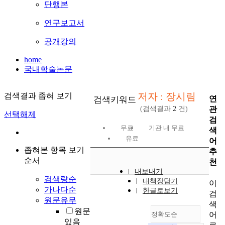
단행본
연구보고서
공개강의
home
국내학술논문
저자 : 장시림
검색결과 좁혀 보기
연
검색키워드
관
(검색결과
2
건)
선택해제
검
무료
기관 내 무료
색
유료
어
좁혀본 항목 보기
추
순서
천
내보내기
검색량순
내책장담기
이
가나다순
한글로보기
검
원문유무
색
원문
어
정확도순
있음