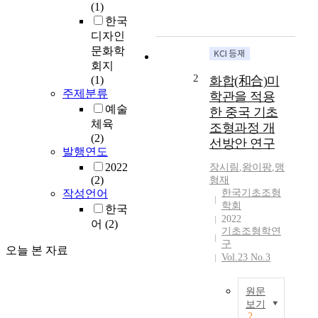
s
(1)
s
한국
t
디자인
u
문화학
d
회지
y
2
(1)
화합(和合)미
a
주제분류
학관을 적용
i
예술
한 중국 기초
m
체육
조형과정 개
s
(2)
선방안 연구
t
발행연도
o
2022
장시림
,
왕이팡
,
맹
e
(2)
형재
x
작성언어
한국기초조형
a
학회
한국
m
2022
어
(2)
i
기초조형학연
n
구
오늘 본 자료
e
Vol.23 No.3
i
n
원문
d
보기
u
2