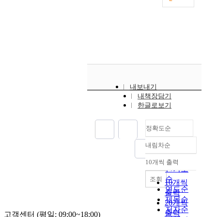
T
s
h
t
e
r
f
i
o
a
r
l
m
d
i
e
n
s
내보내기
g
i
내책장담기
f
g
한글로보기
o
n
u
s
정확도순
n
c
d
u
내림차순
정확도
a
l
t
순
p
10개씩 출력
내림차순
i
인기도
t
o
순
조회
u
10개씩
n
연도순
r
출력
c
제목순
e
20개씩
o
저자순
e
출력
고객센터 (평일: 09:00~18:00)
u