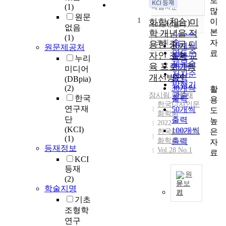
로
(1)
내림차순
정확도
많
원문
1
순
이
화합(和合)미
10개씩 출력
없음
내림차순
인기도
본
학 개념을 적
(1)
순
조회
자
용한 중국 디
10개씩
원문제공처
연도순
료
자인 조형 교
출력
누리
제목순
육 프로그램
20개씩
미디어
저자순
개선방안
출력
(DBpia)
발행기
(2)
30개씩
활
관순
장시림
,
맹형재
한국
출력
용
한국디자인문
연구재
50개씩
도
화학회
단
출력
높
2022
(KCI)
100개씩
은
한국디자인문
(1)
화학회지
출력
자
등재정보
Vol.28 No.1
료
KCI
등재
원
(2)
문보
학술지명
기
T
기초
h
조형학
i
연구