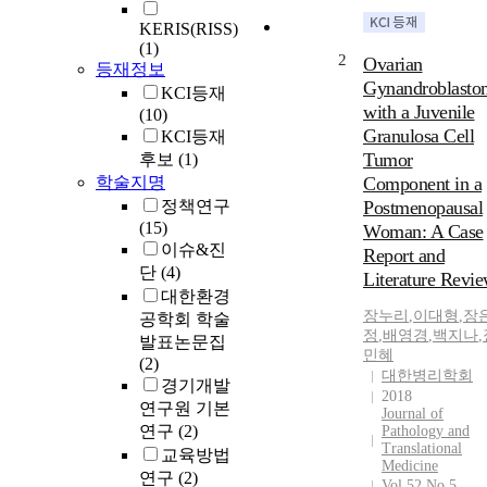
KERIS(RISS)
(1)
2
Ovarian
등재정보
Gynandroblasto
KCI등재
with a Juvenile
(10)
Granulosa Cell
KCI등재
Tumor
후보
(1)
학술지명
Component in a
정책연구
Postmenopausal
(15)
Woman: A Case
이슈&진
Report and
단
(4)
Literature Revi
대한환경
장누리
,
이대형
,
장
공학회 학술
정
,
배영경
,
백지나
,
발표논문집
민혜
(2)
대한병리학회
경기개발
2018
연구원 기본
Journal of
연구
(2)
Pathology and
Translational
교육방법
Medicine
연구
(2)
Vol.52 No.5