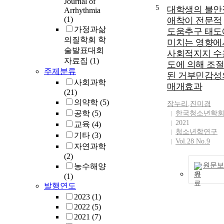
Journal of
5
대학생의 불안
Arrhythmia
(1)
애착이 전문적
가정과삶
도움추구 태도
의질학회 학
미치는 영향에
술발표대회
사회적지지 수
자료집
(1)
도에 의해 조절
주제분류
된 거부민감성
사회과학
매개효과
(21)
의약학
(5)
장누리
,
진미경
공학
(5)
한국청소년학
2021
교육
(4)
청소년학연구
기타
(3)
Vol.28 No.9
자연과학
(2)
원문보
농수해양
기
(1)
발행연도
2023
(1)
2022
(5)
2021
(7)