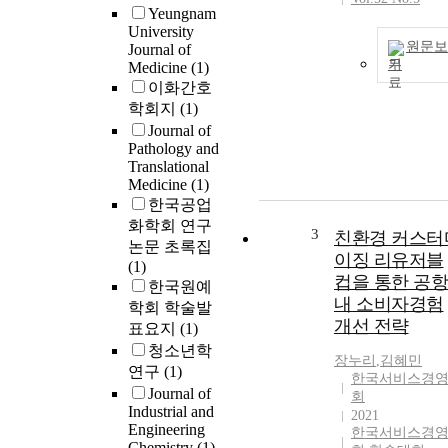
Yeungnam
University
원문보
Journal of
기
Medicine
(1)
이화간호
학회지
(1)
Journal of
Pathology and
Translational
Medicine
(1)
한국공업
화학회 연구
3
친환경 커스터
논문 초록집
이징 리유저블
(1)
컵을 통한 공항
한국원예
내 소비자경험
학회 학술발
개선 전략
표요지
(1)
청소년학
장누리
,
김혜민
연구
(1)
한국서비스경
Journal of
회
Industrial and
2021
Engineering
한국서비스경
Chemistry
(1)