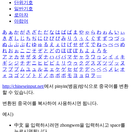
단위기호
일반기호
로마자
아랍어
あ
ぁ
か
が
さ
ざ
た
だ
な
は
ば
ぱ
ま
や
ゃ
ら
わ
ゎ
ん
い
ぃ
き
ぎ
し
じ
ち
ぢ
に
ひ
び
ぴ
み
り
う
ぅ
く
ぐ
す
ず
つ
づ
っ
ぬ
ふ
ぶ
ぷ
む
ゆ
ゅ
る
え
ぇ
け
げ
せ
ぜ
て
で
ね
へ
べ
ぺ
め
れ
お
ぉ
こ
ご
そ
ぞ
と
ど
の
ほ
ぼ
ぽ
も
よ
ょ
ろ
を
ア
ァ
カ
サ
ザ
タ
ダ
ナ
ハ
バ
パ
マ
ヤ
ャ
ラ
ワ
ヮ
ン
イ
ィ
キ
ギ
シ
ジ
チ
ヂ
ニ
ヒ
ビ
ピ
ミ
リ
ウ
ゥ
ク
グ
ス
ズ
ツ
ヅ
ッ
ヌ
フ
ブ
プ
ム
ユ
ュ
ル
エ
ェ
ケ
ゲ
セ
ゼ
テ
デ
ヘ
ベ
ペ
メ
レ
オ
ォ
コ
ゴ
ソ
ゾ
ト
ド
ノ
ホ
ボ
ポ
モ
ヨ
ョ
ロ
ヲ
―
http://chineseinput.net/
에서 pinyin(병음)방식으로 중국어를 변환
할 수 있습니다.
변환된 중국어를 복사하여 사용하시면 됩니다.
예시)
中文 을 입력하시려면
zhongwen
을 입력하시고 space를
누르시면됩니다.