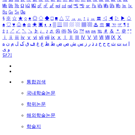
㎒
㎓
㎔
Ω
㏀
㏁
㎊
㎋
㎌
㏖
㏅
㎭
㎮
㎯
㏛
㎩
㎪
㎫
㎬
㏝
㏐
㏓
㏃
㏉
㏜
㏆
§
※
☆
★
○
●
◎
◇
◆
□
■
△
▽
→
←
↑
↓
↔
〓
◁
◀
▷
▶
♤
♠
♡
♥
♧
♣
⊙
◈
▣
◐
◑
▒
▤
▥
▨
▧
▦
▩
♨
☏
☎
☜
☞
¶
†
‡
↕
↗
↙
↖
↘
♭
♩
♪
♬
㉿
㈜
№
㏇
™
㏂
㏘
℡
＃
＆
＊
＠
ª
º
ⅰ
ⅱ
ⅲ
ⅳ
ⅴ
ⅵ
ⅶ
ⅷ
ⅸ
ⅹ
Ⅰ
Ⅱ
Ⅲ
Ⅳ
Ⅴ
Ⅵ
Ⅶ
Ⅷ
Ⅸ
Ⅹ
ا
ب
ت
ث
ج
ح
خ
د
ذ
ر
ز
س
ش
ص
ض
ط
ظ
ع
غ
ف
ق
ک
ل
م
ن
ه
و
ی
닫기
통합검색
국내학술논문
학위논문
해외학술논문
학술지