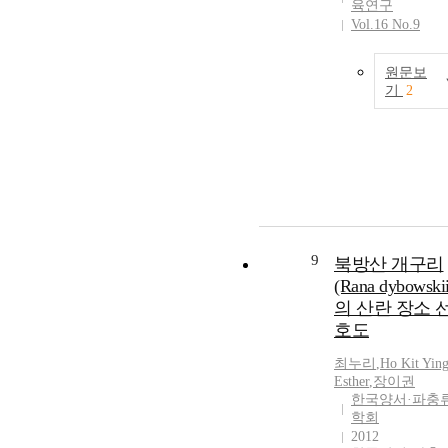
육연구
Vol.16 No.9
원문보
기
2
9
북방산 개구리
(Rana dybowskii
의 산란 장소 
호도
최
누리
,
Ho Kit Yin
Esther
,
장
이권
한국양서·파충
학회
2012