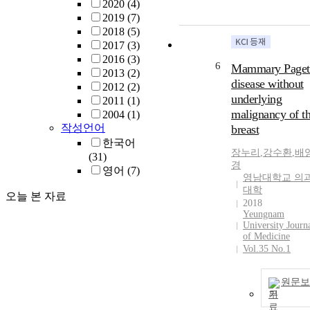
2020
(4)
2019
(7)
2018
(5)
2017
(3)
2016
(3)
6
Mammary Paget
2013
(2)
disease without
2012
(2)
underlying
2011
(1)
malignancy of t
2004
(1)
작성언어
breast
한국어
장누리
,
강수환
,
배
(31)
경
영어
(7)
영남대학교 의
대학
오늘 본 자료
2018
Yeungnam
University Journ
of Medicine
Vol.35 No.1
원문보
기