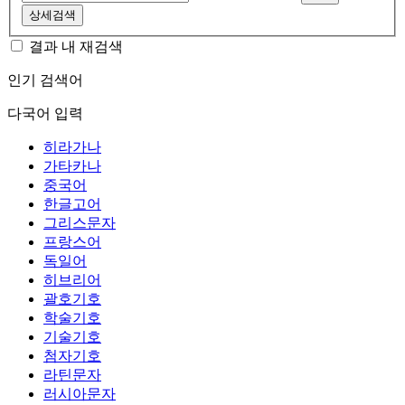
상세검색
결과 내 재검색
인기 검색어
다국어 입력
히라가나
가타카나
중국어
한글고어
그리스문자
프랑스어
독일어
히브리어
괄호기호
학술기호
기술기호
첨자기호
라틴문자
러시아문자