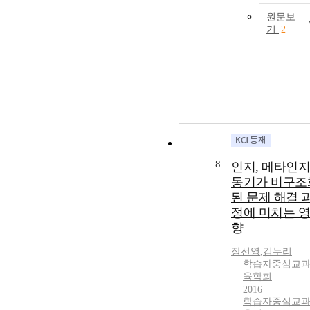
원문보
기
2
8
인지, 메타인지
동기가 비구조
된 문제 해결 
정에 미치는 영
향
장
선영
,
김
누리
학습자중심교
육학회
2016
학습자중심교