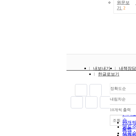
원문보
기
2
내보내기
내책장담
한글로보기
정확도순
내림차순
정확
순
10개씩 출력
내림
인기
순
조회
10개
연도
출력
제목
20개