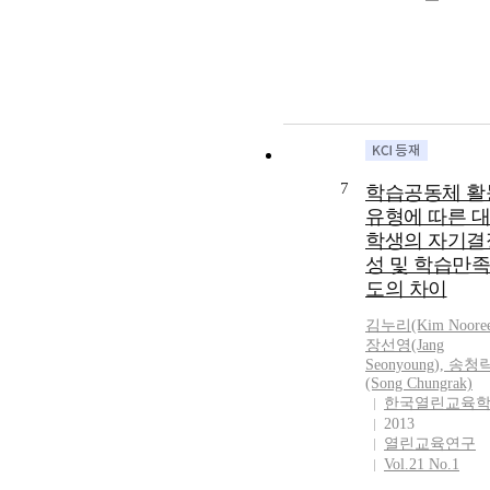
7
학습공동체 활
유형에 따른 대
학생의 자기결
성 및 학습만족
도의 차이
김
누리
(Kim Nooree
장
선영(Jang
Seonyoung), 송청
(Song Chungrak)
한국열린교육
2013
열린교육연구
Vol.21 No.1