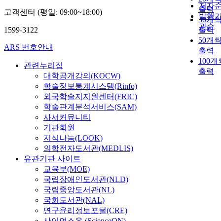
저자
출력
고객센터 (평일: 09:00~18:00)
발행
30개
관순
1599-3122
출력
50개
ARS 번호안내
출력
100개
관련누리집
출력
대학공개강의(KOCW)
학술정보통계시스템(Rinfo)
외국학술지지원센터(FRIC)
학술관계분석서비스(SAM)
사서커뮤니티
기관회원
지식나눔(LOOK)
의학전자도서관(MEDLIS)
유관기관 사이트
교육부(MOE)
국립장애인도서관(NLD)
국립중앙도서관(NL)
국회도서관(NAL)
연구윤리정보포털(CRE)
사이언스온 (ScienceON)