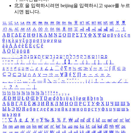
北京 을 입력하시려면
beijing
을 입력하시고 space를 누르
시면 됩니다.
ㅥ
ㅦ
ㅧ
ㅨ
ㅩ
ㅪ
ㅫ
ㅬ
ㅭ
ㅮ
ㅯ
ㅰ
ㅱ
ㅲ
ㅳ
ㅴ
ㅵ
ㅶ
ㅷ
ㅸ
ㅹ
ㅺ
ㅻ
ㅼ
ㅽ
ㅾ
ㅿ
ㆀ
ㆁ
ㆂ
ㆃ
ㆄ
ㆅ
ㆆ
ㆇ
ㆈ
ㆉ
ㆊ
ㆋ
ㆌ
ㆍ
ㆎ
Α
Β
Γ
Δ
Ε
Ζ
Η
Θ
Ι
Κ
Λ
Μ
Ν
Ξ
Ο
Π
Ρ
Σ
Τ
Υ
Φ
Χ
Ψ
Ω
α
β
γ
δ
ε
ζ
η
θ
ι
κ
λ
μ
ν
ξ
ο
π
ρ
σ
τ
υ
φ
χ
ψ
ω
á
à
Á
À
é
è
É
È
ç
Ç
ê
Ä
Ö
Ü
ä
ö
ü
ß
ְ
ֳ
ֲ
ֱ
ָ
ַ
ֵ
ֶ
ִ
ֹ
ּ
ֻ
ׂ
ׁ
ּ
ב
ה
נ
מ
צ
ת
ץ
ש
ד
ג
כ
ע
י
ח
ל
ך
ף
ק
ר
א
ט
ו
ן
ם
פ
‘
’
“
”
〔
〕
〈
〉
「
」
『
』
【
】
＂
（
）
［
］
｛
｝
±
×
÷
≠
≤
≥
∞
∴
♂
♀
∠
⊥
⌒
∂
∇
≡
≒
≪
≫
√
∽
∝
∵
∫
∬
∈
∋
⊆
⊇
⊂
⊃
∪
∩
∧
∨
￢
⇒
⇔
∀
∃
∮
∑
∏
＋
－
＜
＝
＞
、
。
·
‥
…
¨
〃
―
∥
＼
∼
´
～
ˇ
˘
˝
˚
˙
¸
˛
¡
¿
ː
！
＇
，
．
／
：
；
？
＾
＿
｀
｜
½
⅓
⅔
¼
¾
⅛
⅜
⅝
⅞
¹
²
³
⁴
ⁿ
₁
₂
₃
₄
Æ
Ð
Ħ
Ĳ
Ł
Ø
Œ
Þ
Ŧ
Ŋ
æ
đ
ð
ħ
ı
ĳ
ĸ
ŀ
ł
ø
œ
ß
þ
ŧ
ŋ
ŉ
А
Б
В
Г
Д
Е
Ё
Ж
З
И
Й
К
Л
М
Н
О
П
Р
С
Т
У
Ф
Х
Ц
Ч
Ш
Щ
Ъ
Ы
Ь
Э
Ю
Я
а
б
в
г
д
е
ё
ж
з
и
й
к
л
м
н
о
п
р
с
т
у
ф
х
ц
ч
ш
щ
ъ
ы
ь
э
ю
я
′
″
℃
Å
￠
￡
￥
¤
℉
‰
＄
％
Ｆ
￦
㎕
㎖
㎗
ℓ
㎘
㏄
㎣
㎤
㎥
㎦
㎙
㎚
㎛
㎜
㎝
㎞
㎟
㎠
㎡
㎢
㏊
㎍
㎎
㎏
㏏
㎈
㎉
㏈
㎧
㎨
㎰
㎱
㎲
㎳
㎴
㎵
㎶
㎷
㎸
㎹
㎀
㎁
㎂
㎃
㎄
㎺
㎻
㎽
㎾
㎿
㎐
㎑