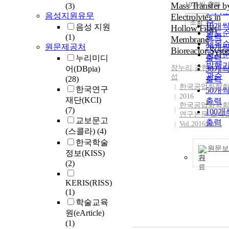
순
Mass Transfer b
10개씩 출력
(3)
내림
인기
음성지원유무
Electrolytes in
순
조회
10개
음성 지원
Hollow Fiber
연도
출력
(1)
Membrane
제목
원문제공처
20개
Bioreactor Syst
저자
누리미디
출력
발행
장누리
,
강현수
,
장
어(DBpia)
30개
관순
섭
(28)
출력
한국공업화학
한국연구
50개
2016
재단(KCI)
출력
한국공업화학
(7)
100개
연구논문 초록
교보문고
출력
Vol.2016 No.1
(스콜라)
(4)
한국학술
원문보
정보(KISS)
기
(2)
KERIS(RISS)
(1)
학술교육
원(eArticle)
(1)