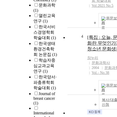
회 학술대회
문화과학
Vol.2021 No.5
(1)
열린교육
원문보
연구
(1)
기
한국서비
스경영학회
4
[특집 : 오늘, 
학술대회
(1)
화란 무엇인가?
한국생태
청소년 문화생
환경건축학
회 논문집
(1)
장누리
학습자중
문화과학사
심교과교육
2004
문화과
연구
(1)
Vol.- No.38
한국양서·
파충류학회
원문보
학술대회
(1)
기
Journal of
breast cancer
복사/대
(1)
신청
International