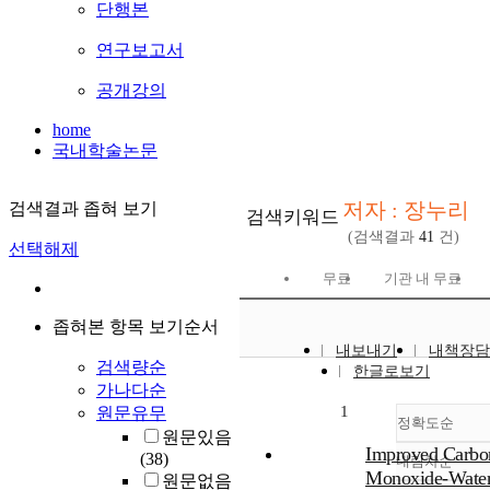
단행본
연구보고서
공개강의
home
국내학술논문
저자 : 장누리
검색결과 좁혀 보기
검색키워드
(검색결과
41
건)
선택해제
무료
기관 내 무료
좁혀본 항목 보기순서
내보내기
내책장담
검색량순
한글로보기
가나다순
1
원문유무
정확도순
원문있음
Improved Carbo
(38)
내림차순
정확
Monoxide-Wate
원문없음