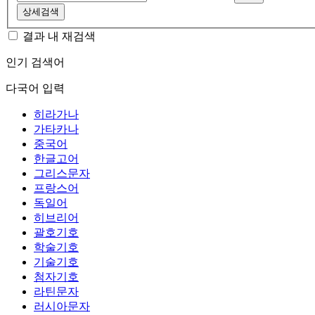
상세검색
결과 내 재검색
인기 검색어
다국어 입력
히라가나
가타카나
중국어
한글고어
그리스문자
프랑스어
독일어
히브리어
괄호기호
학술기호
기술기호
첨자기호
라틴문자
러시아문자