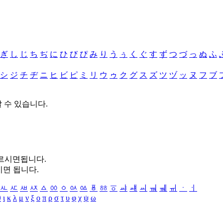
ぎ
し
じ
ち
ぢ
に
ひ
び
ぴ
み
り
う
ぅ
く
ぐ
す
ず
つ
づ
っ
ぬ
ふ
シ
ジ
チ
ヂ
ニ
ヒ
ビ
ピ
ミ
リ
ウ
ゥ
ク
グ
ス
ズ
ツ
ヅ
ッ
ヌ
フ
ブ
할 수 있습니다.
누르시면됩니다.
시면 됩니다.
ㅻ
ㅼ
ㅽ
ㅾ
ㅿ
ㆀ
ㆁ
ㆂ
ㆃ
ㆄ
ㆅ
ㆆ
ㆇ
ㆈ
ㆉ
ㆊ
ㆋ
ㆌ
ㆍ
ㆎ
θ
ι
κ
λ
μ
ν
ξ
ο
π
ρ
σ
τ
υ
φ
χ
ψ
ω