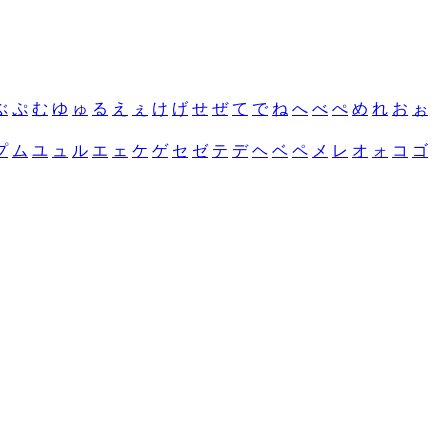
ぶ
ぷ
む
ゆ
ゅ
る
え
ぇ
け
げ
せ
ぜ
て
で
ね
へ
べ
ぺ
め
れ
お
ぉ
プ
ム
ユ
ュ
ル
エ
ェ
ケ
ゲ
セ
ゼ
テ
デ
ヘ
ベ
ペ
メ
レ
オ
ォ
コ
ゴ