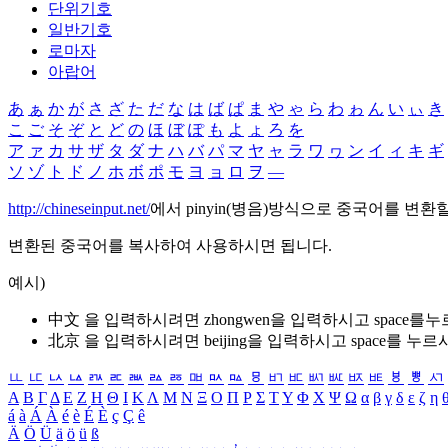
단위기호
일반기호
로마자
아랍어
あ
ぁ
か
が
さ
ざ
た
だ
な
は
ば
ぱ
ま
や
ゃ
ら
わ
ゎ
ん
い
ぃ
き
こ
ご
そ
ぞ
と
ど
の
ほ
ぼ
ぽ
も
よ
ょ
ろ
を
ア
ァ
カ
サ
ザ
タ
ダ
ナ
ハ
バ
パ
マ
ヤ
ャ
ラ
ワ
ヮ
ン
イ
ィ
キ
ギ
ソ
ゾ
ト
ド
ノ
ホ
ボ
ポ
モ
ヨ
ョ
ロ
ヲ
―
http://chineseinput.net/
에서 pinyin(병음)방식으로 중국어를 변환
변환된 중국어를 복사하여 사용하시면 됩니다.
예시)
中文 을 입력하시려면
zhongwen
을 입력하시고 space를
北京 을 입력하시려면
beijing
을 입력하시고 space를 누르
ㅥ
ㅦ
ㅧ
ㅨ
ㅩ
ㅪ
ㅫ
ㅬ
ㅭ
ㅮ
ㅯ
ㅰ
ㅱ
ㅲ
ㅳ
ㅴ
ㅵ
ㅶ
ㅷ
ㅸ
ㅹ
ㅺ
Α
Β
Γ
Δ
Ε
Ζ
Η
Θ
Ι
Κ
Λ
Μ
Ν
Ξ
Ο
Π
Ρ
Σ
Τ
Υ
Φ
Χ
Ψ
Ω
α
β
γ
δ
ε
ζ
η
á
à
Á
À
é
è
É
È
ç
Ç
ê
Ä
Ö
Ü
ä
ö
ü
ß